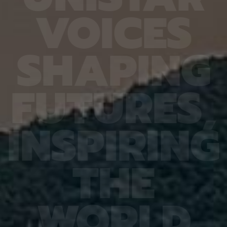
6.4%
가 959개에 불과한 데다, 발생 과정에서 사멸하는
제 대상
V
O
I
C
E
S
진 여러
131개 세포를 포함해 각 세포가 언제 태어나고 어떻
않은 나
는지 평
게 죽는지가 완벽히 밝혀져 있어서 세포 사멸 추적
지만 주
번째로 제
실험에 가장 적합한 모델 동물이다. 실제 관찰 결과,
정보를 
어 후보
CED-4, CED-3 등 세포 사멸 조절 단백질의 세포
아나는 
S
H
A
P
I
N
G
 있다면,
내 위치가 조직과 발달 단계에 따라 달라지는 현상이
다”라고
 평균
확인됐다. 이는 세포 사멸이 단순히 유전자 스위치를
결과, 
잘 골랐
켜고 끄는 과정이 아니라 단백질의 유기적인 위치 변
췄으며,
위 정확
화까지 맞물리는 고도화된 조절 과정이라는 연구진
로 억제
F
U
T
U
R
E
S
,
이번 연
의 가설을 뒷받침하는 결과다. 공동연구팀은 “예쁜꼬
5장을 
 1저자
마선충의 세포 예정사 주요 유전자와 유사한 계열이
정확도가
라 환경
사람을 포함한 포유류에도 보존돼 있는 만큼, 향후
다. 또
학습 기
암처럼 세포 예정사 조절에 이상이 생기는 질환을 이
인식 정
I
N
S
P
I
R
I
N
G
혀냈고,
해하는 데 기초 자료가 될 수 있다” 연구팀은 이어
터셋인 
했다.
“이번에 만든 형광 관찰 도구는 세포가 어떤 조건에
셋인 
와 고
서 죽고 살아남는지를 모델 동물의 생체 안에서 밝히
CASI
을 제시
는 데 활용될 수 있을 것”이라고 덧붙였다. 이번 연구
공동 연
T
H
E
 감시 시
는 기초과학연구원(IBS)과 과학기술정보통신부 한
위해 개
회 안전
국연구재단의 지원을 받아 수행됐으며, 연구 결과는
할 수 
을 것으
국제학술지‘ 셀 데스 앤 디퍼런시에이션’(Cell
돼 얼굴
비전 분
Death & Differentiation)’에 6월 10일 온라인
가 중요
패턴 인
공개됐다.
고 기대
W
O
R
L
D
권위의
택됐다.
(Inter
Learn