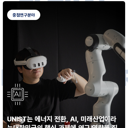
G
L
O
B
A
L
C
A
M
P
U
S
중점연구분야
F
O
R
F
U
T
U
R
E
I
N
N
O
V
A
T
O
S
UNIST는 에너지 전환, AI, 미래산업이라
는
대한민국의 핵심 과제에 연구 역량을 집