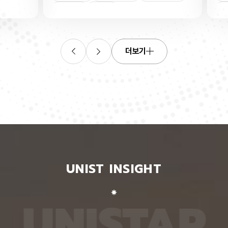
연합학습
(C. elegans)의 배아 체세포와 성체 생식세포에서
학습을 
로 보내
세포 예정사를 결정하는 방식이 다르다는 사실을 규
만 선택
이중조절
체세포
인물
 이를 모
명했다고 15일 밝혔다. 연구에 따르면, 배아 체세포
삭제를 
. 연구
에서는 죽을 세포에서만 세포 사멸 시작 신호가 켜졌
데이터
영상에서
다. 반면 생식세포에서는 DNA 손상을 감지해 사멸
는 데 
들 때,
신호를 켜는 단계와 실제 죽음을 실행하는 단계가 분
정보를 
더보기
 수 있
리된 ‘이중 조절’이 작동했다. 방사선으로 DNA를 손
제 대상
은 민감
상시키자 세포 사멸을 시작하는 egl-1 유전자가 생
는 기술
도 AI를
식세포 전반에서 활성화됐지만, 실제로 죽은 것은 난
성능을 
람 재식
자로 자라기 전 염색체를 점검하는 단계인 후기 파키
확보하더
. 개별
텐 단계에 있는 일부 생식세포뿐이었다. 연구진은 이
다. 연
모습이나
러한 이중 조절이 종 보존에 필수적인 생식세포를 한
제’와 
 한 사
꺼번에 잃지 않으면서도 손상이 심한 세포는 제거하
약성’을
 때문이
기 위한 안전장치일 수 있다고 해석했다. 손상 신호
했다. 
이 확인
에 따라 생식세포 전체가 죽을 준비를 하되, 일정한
인식하지
출한 특
발달 단계와 추가 조건을 충족한 세포에서만 죽음을
게 유지
 나눈
실행하는 방식을 통해 번식에 필요한 생식세포는 보
성능은 
서 가져
존하면서 손상된 유전정보가 다음 세대로 전달되는
특징이 
UNIST INSIGHT
새로운
것을 막는 것으로 볼 수 있다는 설명이다. 다만 생식
보여줘도
이다.
세포 중 일부만 실제 죽음에 이르게 하는 구체적인
예를 들
를 결합
후속 조절 기전에 관해서는 추가적인 연구가 필요하
이나 표
 학습시키
다고 밝혔다. 연구팀은 유전자 가위 기술을 이용해
를 인식
U
N
I
S
T
A
R
대로 유지
세포 예정사 유전자 4종과 관련 단백질에 형광 표지
군집 형
평가했을
자를 달아 관찰하는 방식으로 이 같은 사실을 밝혀냈
어주면 
최고치보
다. 예쁜꼬마선충은 몸이 투명하고 전체 체세포 숫자
이다. 