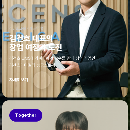
김건호교수(기계공학과)
김건호 대표의
창업 여정과 도전
김건호 UNIST 기계공학과 교수를 만나 창업 기업인
리센스메디컬의 성공스토리
자세히보기
Together