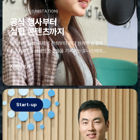
유니스테이션 (UNISTATION)
공식 행사부터
실험 콘텐츠까지
입학식의 설렘, 축제의 환희부터 무대 창작의 숨결까
지. UNIST의 생생한 순간들을 기록하는 유니스테이션
에는 청춘의 열정과 땀이 고스란히 쌓여 있었다. 그 기
록을 위해 편집실은 밤새 불을 밝히기도, 국원들은 소
자세히보기
파에 몸을 떨군 채 쪽잠을 자기도 한다. 이렇듯, 유니스
테이션의 성실한 기록이 있어, UNIST의 이야기는 오
늘도 새로운 빛으로 반짝일 수 있다.
Start-up