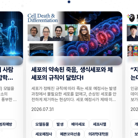
사람
세포의 약속된 죽음, 생식세포와 체
“지웠
학습
세포의 규칙이 달랐다!
는다”
 모델을
세포가 정해진 규칙에 따라 죽는 세포 예정사는 발생
인공지능
의
과정에서 불필요한 세포를 없애고, 손상된 세포를 안
데이터를
부한 정
전하게 제거하는 현상이다. 세포 예정사가 제때 이뤄
보가 다
감 정보
지지 않으면, 손가락 사이 세포들이 제거되지 못해
새롭게 
2026.07.31
2026.
않고도,
손가락이 붙은 채 태어나고, 고장 난 세포가 증식해
수팀과 
해 같은
암이 될 수 있다. 이러한 세포 예정사의 규칙이 세포
와 닮은
키는 기술
종류마다 다르다는 점이 새롭게 밝혀졌다. UNIST
만으로 
죄예방
모델동물
발생
배아세포
세포사멸
개인
은 카메
의과학대학원 안톤 가트너 교수팀은 기초과학연구원
언러닝 
 높이는
(IBS) 유전체 항상성 연구단과 함께 예쁜꼬마선충
일 밝혔다
세포예정사
예쁜꼬마선충
의과학대학원
보안