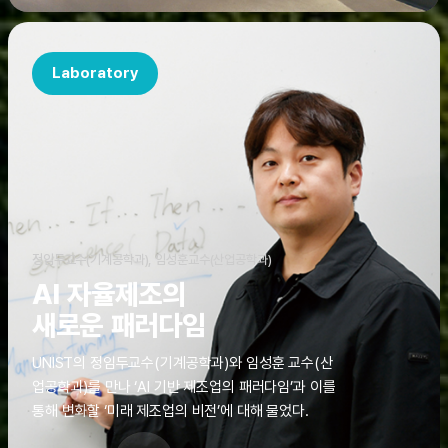
Laboratory
정임두교수(기계공학과), 임성훈교수(산업공학과)
AI 자율제조의
새로운 패러다임
UNIST의 정임두교수(기계공학과)와 임성훈 교수(산
업공학과)를 만나 ‘AI 기반 제조업의 패러다임’과 이를
통해 변화할 ‘미래 제조업의 비전’에 대해 물었다.