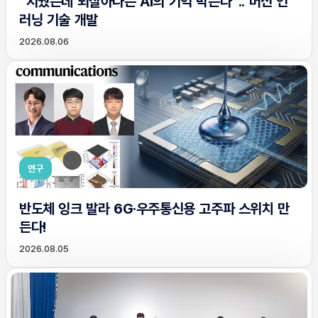
“지웠는데 되살아나는 AI의 기억 막는다”.. 머신 언
러닝 기술 개발
2026.08.06
연구
반도체 잉크 발라 6G·우주통신용 고주파 스위치 만
든다!
2026.08.05