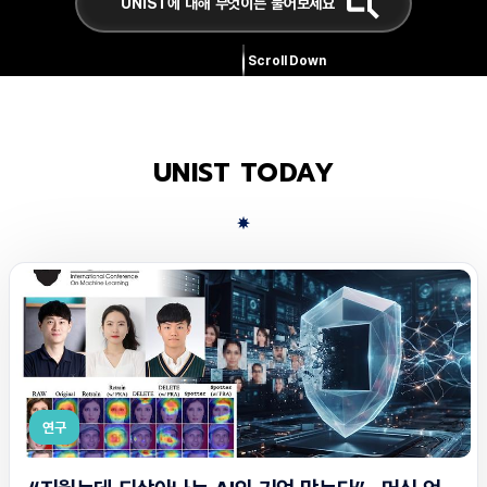
Scroll Down
UNIST TODAY
연구