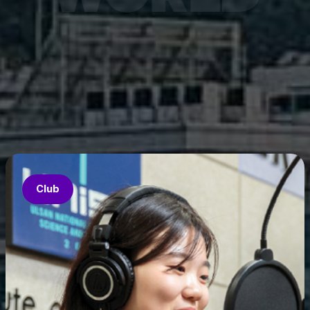
7월 6
은 과기
‘중견
의 지원
‘인공지
‘지역지
업’의 
Club