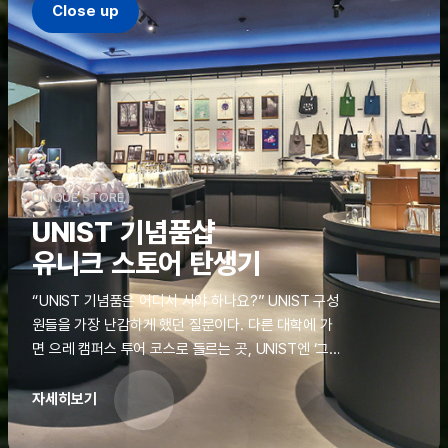
Close up
UNIQUE STORE
UNIST 기념품샵
유니크 스토어 탄생기
“UNIST 기념품은 어디서 사야 하나요?” UNIST 구성
원들을 가장 난감하게 했던 질문이다. 다른 대학에 가
면 으레 캠퍼스 투어 코스로 들르는 곳, UNIST엔 ‘그
것’이 없었다. 학교 탐방을 왔던 고등학생도, 자녀를 방
문하러 온 학부모도 빈손으로 돌려보내야 했던 아쉬움
자세히보기
을 달래줄 공간이 ‘유니크 스토어(UNIQUE
STORE)’라는 이름으로 지난해 11월 문을 열었다.