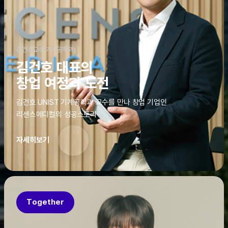
김건호교수(기계공학과)
김건호 대표의
창업 여정과 도전
김건호 UNIST 기계공학과 교수를 만나 창업 기업인
리센스메디컬의 성공스토리
자세히보기
Together