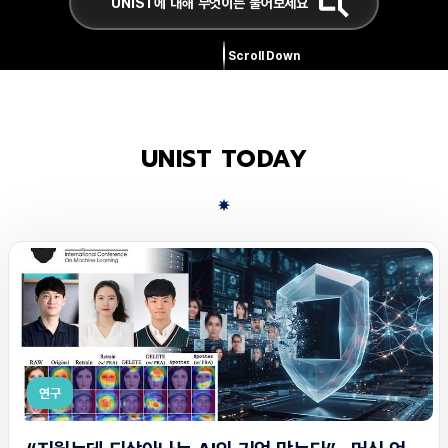
Scroll Down
UNIST TODAY
연구