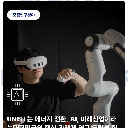
G
L
O
B
A
L
C
A
M
P
U
S
중점연구분야
F
O
R
F
U
T
U
R
E
I
N
N
O
V
A
T
O
S
UNIST는 에너지 전환, AI, 미래산업이라
는
대한민국의 핵심 과제에 연구 역량을 집