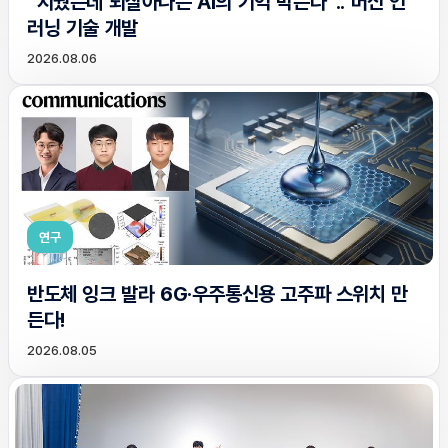
“지웠는데 되살아나는 AI의 기억 막는다”.. 머신 언
러닝 기술 개발
2026.08.06
연구
반도체 잉크 발라 6G·우주통신용 고주파 스위치 만
든다!
2026.08.05