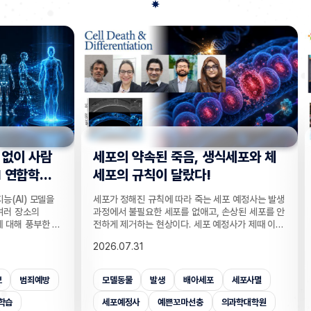
사람
세포의 약속된 죽음, 생식세포와 체
“지웠
학습
세포의 규칙이 달랐다!
는다”
 모델을
세포가 정해진 규칙에 따라 죽는 세포 예정사는 발생
인공지능
의
과정에서 불필요한 세포를 없애고, 손상된 세포를 안
데이터를
부한 정
전하게 제거하는 현상이다. 세포 예정사가 제때 이뤄
보가 다
감 정보
지지 않으면, 손가락 사이 세포들이 제거되지 못해
새롭게 
2026.07.31
2026.
않고도,
손가락이 붙은 채 태어나고, 고장 난 세포가 증식해
수팀과 
해 같은
암이 될 수 있다. 이러한 세포 예정사의 규칙이 세포
와 닮은
키는 기술
종류마다 다르다는 점이 새롭게 밝혀졌다. UNIST
만으로 
죄예방
모델동물
발생
배아세포
세포사멸
개인
은 카메
의과학대학원 안톤 가트너 교수팀은 기초과학연구원
언러닝 
 높이는
(IBS) 유전체 항상성 연구단과 함께 예쁜꼬마선충
일 밝혔다
세포예정사
예쁜꼬마선충
의과학대학원
보안