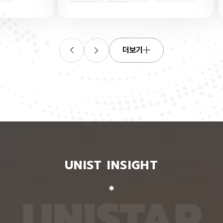
연합학습
(C. elegans)의 배아 체세포와 성체 생식세포에서
학습을 
로 보내
세포 예정사를 결정하는 방식이 다르다는 사실을 규
만 선택
이중조절
체세포
인물
 이를 모
명했다고 15일 밝혔다. 연구에 따르면, 배아 체세포
삭제를 
. 연구
에서는 죽을 세포에서만 세포 사멸 시작 신호가 켜졌
데이터
영상에서
다. 반면 생식세포에서는 DNA 손상을 감지해 사멸
는 데 
들 때,
신호를 켜는 단계와 실제 죽음을 실행하는 단계가 분
정보를 
더보기
 수 있
리된 ‘이중 조절’이 작동했다. 방사선으로 DNA를 손
제 대상
은 민감
상시키자 세포 사멸을 시작하는 egl-1 유전자가 생
는 기술
도 AI를
식세포 전반에서 활성화됐지만, 실제로 죽은 것은 난
성능을 
람 재식
자로 자라기 전 염색체를 점검하는 단계인 후기 파키
확보하더
. 개별
텐 단계에 있는 일부 생식세포뿐이었다. 연구진은 이
다. 연
모습이나
러한 이중 조절이 종 보존에 필수적인 생식세포를 한
제’와 
 한 사
꺼번에 잃지 않으면서도 손상이 심한 세포는 제거하
약성’을
 때문이
기 위한 안전장치일 수 있다고 해석했다. 손상 신호
했다. 
이 확인
에 따라 생식세포 전체가 죽을 준비를 하되, 일정한
인식하지
출한 특
발달 단계와 추가 조건을 충족한 세포에서만 죽음을
게 유지
 나눈
실행하는 방식을 통해 번식에 필요한 생식세포는 보
성능은 
서 가져
존하면서 손상된 유전정보가 다음 세대로 전달되는
특징이 
UNIST INSIGHT
새로운
것을 막는 것으로 볼 수 있다는 설명이다. 다만 생식
보여줘도
이다.
세포 중 일부만 실제 죽음에 이르게 하는 구체적인
예를 들
를 결합
후속 조절 기전에 관해서는 추가적인 연구가 필요하
이나 표
 학습시키
다고 밝혔다. 연구팀은 유전자 가위 기술을 이용해
를 인식
U
N
I
S
T
A
R
대로 유지
세포 예정사 유전자 4종과 관련 단백질에 형광 표지
군집 형
평가했을
자를 달아 관찰하는 방식으로 이 같은 사실을 밝혀냈
어주면 
최고치보
다. 예쁜꼬마선충은 몸이 투명하고 전체 체세포 숫자
이다. 