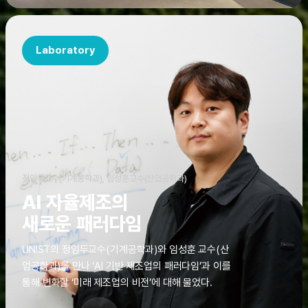
Laboratory
정임두교수(기계공학과), 임성훈교수(산업공학과)
AI 자율제조의
새로운 패러다임
UNIST의 정임두교수(기계공학과)와 임성훈 교수(산
업공학과)를 만나 ‘AI 기반 제조업의 패러다임’과 이를
통해 변화할 ‘미래 제조업의 비전’에 대해 물었다.