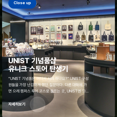
Close up
UNIQUE STORE
UNIST 기념품샵
유니크 스토어 탄생기
“UNIST 기념품은 어디서 사야 하나요?” UNIST 구성
원들을 가장 난감하게 했던 질문이다. 다른 대학에 가
면 으레 캠퍼스 투어 코스로 들르는 곳, UNIST엔 ‘그
것’이 없었다. 학교 탐방을 왔던 고등학생도, 자녀를 방
문하러 온 학부모도 빈손으로 돌려보내야 했던 아쉬움
자세히보기
을 달래줄 공간이 ‘유니크 스토어(UNIQUE
STORE)’라는 이름으로 지난해 11월 문을 열었다.