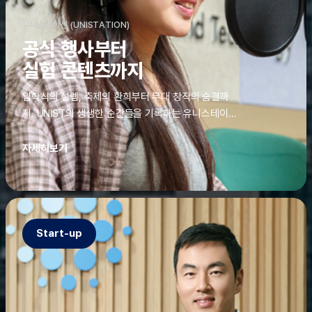
유니스테이션 (UNISTATION)
공식 행사부터
실험 콘텐츠까지
입학식의 설렘, 축제의 환희부터 무대 창작의 숨결까
지. UNIST의 생생한 순간들을 기록하는 유니스테이션
에는 청춘의 열정과 땀이 고스란히 쌓여 있었다. 그 기
록을 위해 편집실은 밤새 불을 밝히기도, 국원들은 소
자세히보기
파에 몸을 떨군 채 쪽잠을 자기도 한다. 이렇듯, 유니스
테이션의 성실한 기록이 있어, UNIST의 이야기는 오
늘도 새로운 빛으로 반짝일 수 있다.
Start-up