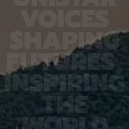
6.4%
가 959개에 불과한 데다, 발생 과정에서 사멸하는
제 대상
V
O
I
C
E
S
진 여러
131개 세포를 포함해 각 세포가 언제 태어나고 어떻
않은 나
는지 평
게 죽는지가 완벽히 밝혀져 있어서 세포 사멸 추적
지만 주
번째로 제
실험에 가장 적합한 모델 동물이다. 실제 관찰 결과,
정보를 
어 후보
CED-4, CED-3 등 세포 사멸 조절 단백질의 세포
아나는 
S
H
A
P
I
N
G
 있다면,
내 위치가 조직과 발달 단계에 따라 달라지는 현상이
다”라고
 평균
확인됐다. 이는 세포 사멸이 단순히 유전자 스위치를
결과, 
잘 골랐
켜고 끄는 과정이 아니라 단백질의 유기적인 위치 변
췄으며,
위 정확
화까지 맞물리는 고도화된 조절 과정이라는 연구진
로 억제
F
U
T
U
R
E
S
,
이번 연
의 가설을 뒷받침하는 결과다. 공동연구팀은 “예쁜꼬
5장을 
 1저자
마선충의 세포 예정사 주요 유전자와 유사한 계열이
정확도가
라 환경
사람을 포함한 포유류에도 보존돼 있는 만큼, 향후
다. 또
학습 기
암처럼 세포 예정사 조절에 이상이 생기는 질환을 이
인식 정
I
N
S
P
I
R
I
N
G
혀냈고,
해하는 데 기초 자료가 될 수 있다” 연구팀은 이어
터셋인 
했다.
“이번에 만든 형광 관찰 도구는 세포가 어떤 조건에
셋인 
와 고
서 죽고 살아남는지를 모델 동물의 생체 안에서 밝히
CASI
을 제시
는 데 활용될 수 있을 것”이라고 덧붙였다. 이번 연구
공동 연
T
H
E
 감시 시
는 기초과학연구원(IBS)과 과학기술정보통신부 한
위해 개
회 안전
국연구재단의 지원을 받아 수행됐으며, 연구 결과는
할 수 
을 것으
국제학술지‘ 셀 데스 앤 디퍼런시에이션’(Cell
돼 얼굴
비전 분
Death & Differentiation)’에 6월 10일 온라인
가 중요
패턴 인
공개됐다.
고 기대
W
O
R
L
D
권위의
택됐다.
(Inter
Learn