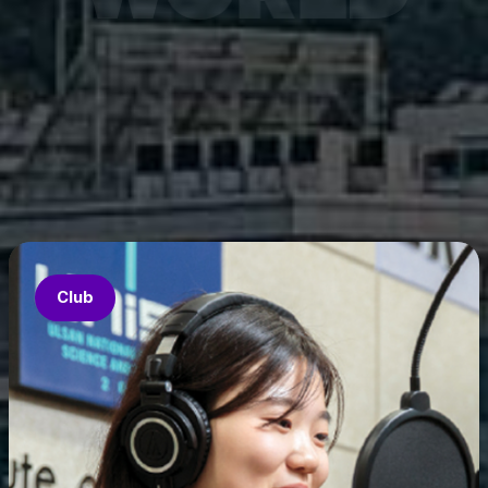
7월 6
은 과기
‘중견
의 지원
‘인공지
‘지역지
업’의 
Club