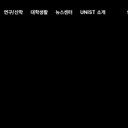
연구/산학
대학생활
뉴스센터
UNIST 소개