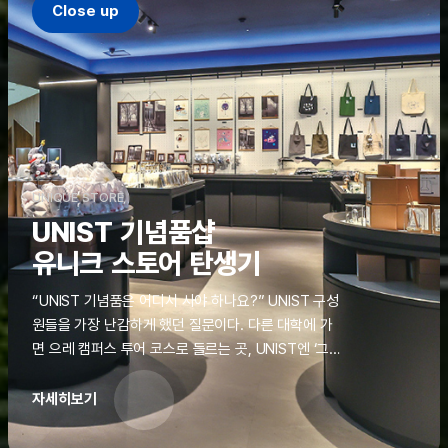
Close up
UNIQUE STORE
UNIST 기념품샵
유니크 스토어 탄생기
“UNIST 기념품은 어디서 사야 하나요?” UNIST 구성
원들을 가장 난감하게 했던 질문이다. 다른 대학에 가
면 으레 캠퍼스 투어 코스로 들르는 곳, UNIST엔 ‘그
것’이 없었다. 학교 탐방을 왔던 고등학생도, 자녀를 방
문하러 온 학부모도 빈손으로 돌려보내야 했던 아쉬움
자세히보기
을 달래줄 공간이 ‘유니크 스토어(UNIQUE
STORE)’라는 이름으로 지난해 11월 문을 열었다.