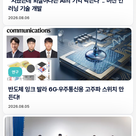
“지웠는데 되살아나는 AI의 기억 막는다”.. 머신 언
러닝 기술 개발
2026.08.06
연구
반도체 잉크 발라 6G·우주통신용 고주파 스위치 만
든다!
2026.08.05