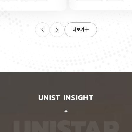
산소로
킬 수 있는 표준 평가 자료를 내놨다. 로봇 조작, 증
‘자세 
들기 쉬
강·가상 현실, 원격 수술·재활 보조 등 정확한 사람 손
은 여러
인물
트랜지스
동작 인식이 필요한 분야 기술 개발에 활용될 수 있
지 않고
O를 박
을 전망이다. 인공지능대학원 백승렬 교수팀은 자신
아 하나
듬성 비
이 인식한 것을 말로 설명할 수 있는 AI 모델인 비전
팀이 개
작동 전
언어모델의 손 자세 이해력을 평가하고 학습시킬 수
동일인을
더보기
다. 산
있는 벤치마크 데이터셋 ‘HandVQA’를 제시했다. 벤
이 모델
리 주변
치마크 데이터셋은 여러 AI 모델에 같은 문제를 풀게
다. 연
자의 작
해 성능을 객관적으로 비교하고, 어떤 유형에서 반복
정보가 
구에 따
적으로 틀리는지를 찾아내는 표준 시험과 같다. 문제
학습시킬
전체로
와 정답을 다시 학습시키면 부족한 능력을 보완하는
별 모델
에 따라
교재로도 쓸 수 있다. 연구팀은 손 사진과 21개 관절
영상마
 전자가
의 3차원 좌표가 함께 담긴 자료를 객관식 문제로 자
뒷모습 
 퍼지는
동 변환하는 프로그램을 만들어, 사진 한 장당 25개
람의 다
가 머무
씩 총 160만 개가 넘는 평가 문항을 생성했다. 프로
다. 실
비롯된다는
그램은 관절 좌표에서 손가락의 굽힘 각도와 관절 사
됐다. 
 빈자리
이 거리, 좌우·상하·앞뒤 위치 관계를 계산한 뒤, 이를
징을 ‘
와 박막
‘펴짐·굽힘’, ‘가까움·벌어짐’, ‘앞·뒤’ 등으로 나눠 질
뒤, 한
UNIST INSIGHT
의 특정
문과 보기, 정답으로 바꾼다. HandVQA로 주요 비
온 자세
는 효과
전언어모델을 평가해 본 결과, 손 자세를 따로 배우
자세의 
리에서
지 않은 비전언어모델들은 방향 관계를 묻는 문제에
예를 들
리를 하
서 거의 ‘찍기’와 비슷한 수준의 정확도를 보였다. 특
해 ‘옆
U
N
I
S
T
A
R
서 금속
히 관절 사이 거리를 판단하는 데 어려움을 겪었다.
며, 이
퍼진 상
비전언어모델인 ‘라바(LLaVA)’를 HandVQA 데이
되도록 
. 연구
터셋으로 미세조정해 학습시키자, 관절 거리 판단 정
때, 평