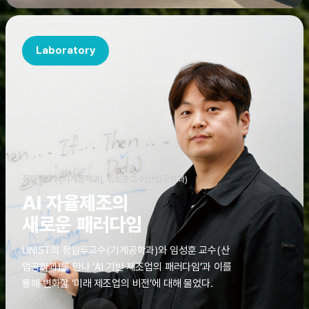
Laboratory
정임두교수(기계공학과), 임성훈교수(산업공학과)
AI 자율제조의
새로운 패러다임
UNIST의 정임두교수(기계공학과)와 임성훈 교수(산
업공학과)를 만나 ‘AI 기반 제조업의 패러다임’과 이를
통해 변화할 ‘미래 제조업의 비전’에 대해 물었다.