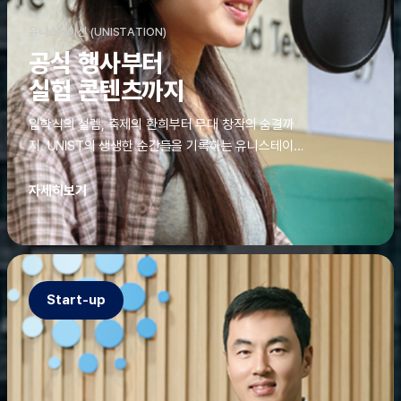
유니스테이션 (UNISTATION)
공식 행사부터
실험 콘텐츠까지
입학식의 설렘, 축제의 환희부터 무대 창작의 숨결까
지. UNIST의 생생한 순간들을 기록하는 유니스테이션
에는 청춘의 열정과 땀이 고스란히 쌓여 있었다. 그 기
록을 위해 편집실은 밤새 불을 밝히기도, 국원들은 소
자세히보기
파에 몸을 떨군 채 쪽잠을 자기도 한다. 이렇듯, 유니스
테이션의 성실한 기록이 있어, UNIST의 이야기는 오
늘도 새로운 빛으로 반짝일 수 있다.
Start-up