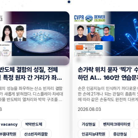
전체
손가락 위치 묻자 '찍기' 수준으로 답
"CC
 좌
하던 AI… 160만 연습문제로 손 이
찾는 
해력 높였다!
기술
리 결함
손은 인공지능이 인식하기 까다로운 대상 중 하나다.
실종자나
·차세대
한 손에 21개나 되는 관절이 촘촘히 있는 데다 각도
개발하기
조를 정
에 따라 같은 손동작도 완전히 다르게 보이기 때문이
CCTV
T 반도
다. 사진 속 사물은 잘 알아보는 인공지능(AI)도 손가
보를 얻
2026.08.03
2026.
반도체
락이 얼마나 굽었는지, 어느 관절이 앞에 있는지 같
가 포함
 반도체
은 세밀한 손 자세는 자주 틀린다. 기존 비전 AI의 성
카메라마
차 있는
능 평가는 사물의 종류나 상황을 묻는 데 치우쳐 이
사람을 
가상현실
벤치마크데이터셋
손
CC
거리라는
런 약점이 제대로 드러나지 않았는데, 국내 연구진이
을 공개
밝혔다.
이를 세부적으로 진단하고 부족한 능력까지 학습시
라별 연
인공지능대학원
증강현실
사람