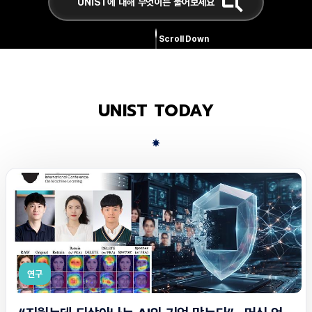
Scroll Down
UNIST TODAY
연구