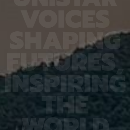
열처리와
확도가 기존 16.20%에서 90.79%로 대폭 향상됐
다 4.
V
O
I
C
E
S
향도 일
다. 또 다른 비전언어모델인 큐웬(Qwen)은
를 기록
도체의
HandVQA로 학습한 뒤 손동작 인식과 손·물체 상호
장을 얼
이는 공
작용 과제를 별도로 배우지 않았는데도 정확도가 각
가하는 
 공간이
각 10.33%포인트와 2.63%포인트 향상됐다. 제1
시한 사
S
H
A
P
I
N
G
주변에
저자인 MD 칼레쿠자만 차우두리 세이엠(MD
사진 1
지만 박
Khalequzzaman Chowdhury Sayem)연구원은
세 장이
 전자가
“틀렸던 시험 문제도 다시 잘 풀었을 뿐만 아니라, 문
정밀도가
고돼 왔
제 풀이 응용력도 높아진 것”이라며 “한 번 익힌 공
어도 2
F
U
T
U
R
E
S
,
 밀도범
간 이해력이 다른 손 관련 과제로 이어져, 추가 학습
도는 같
의 움직
부담을 늘리지 않고도 성능 향상 효과를 볼 수 있었
구는 오
역학 시
다”고 설명했다. 백승렬 교수는 “손 자세를 조금만
로 참여
정창욱
잘못 해석해도 로봇의 물체 조작이나 증강현실·가상
에서는 
I
N
S
P
I
R
I
N
G
서 피
현실 기기의 명령 인식에서는 큰 오류로 이어질 수
법을 써
역할을
있다”며 “HandVQA는 인공지능이 손의 미세한 움
그 원인
 통해
직임을 이해하는 과정에서 어떤 부분에 취약한지를
심재영 
는 응력
구체적으로 진단하고, 이를 보완할 수 있는 학습 자
성능 재
T
H
E
 특성,
료가 될 것”이라고 말했다. 이번 연구 결과는 세계 컴
한다는 
것”이라
퓨터 비전 분야 최고 권위 학회인 ‘CVPR
스템, 
에서 발
2026(Conference on Computer Vision and
망을 뒷
ry of
Pattern Recognition)’에 채택됐다. 연구 수행은
로 기대
행은 한
한국연구재단 기초연구(중견연구) 과제, 한국연구재
야 최상
W
O
R
L
D
단 기초 연구실 과제, IITP Star Fellowship 과제,
식 학회(
IITP 인공지능대학원 과제, IITP LG AI 스타 인재 양
Recog
성 사업 등의 지원을 받아 이뤄졌다.