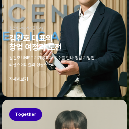
김건호교수(기계공학과)
김건호 대표의
창업 여정과 도전
김건호 UNIST 기계공학과 교수를 만나 창업 기업인
리센스메디컬의 성공스토리
자세히보기
Together