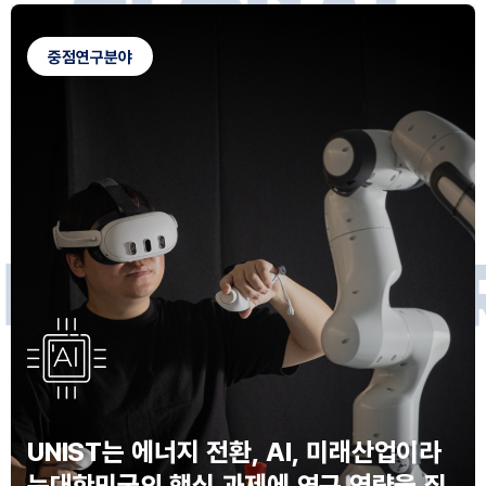
G
L
O
B
A
L
C
A
M
P
U
S
중점연구분야
F
O
R
F
U
T
U
R
E
I
N
N
O
V
A
T
O
S
UNIST는 에너지 전환, AI, 미래산업이라
는
대한민국의 핵심 과제에 연구 역량을 집