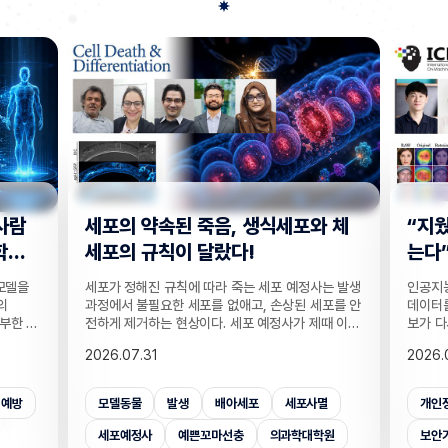
사람
세포의 약속된 죽음, 생식세포와 체
“지웠
학습
세포의 규칙이 달랐다!
는다”
 모델을
세포가 정해진 규칙에 따라 죽는 세포 예정사는 발생
인공지능
의
과정에서 불필요한 세포를 없애고, 손상된 세포를 안
데이터를
부한 정
전하게 제거하는 현상이다. 세포 예정사가 제때 이뤄
보가 다
감 정보
지지 않으면, 손가락 사이 세포들이 제거되지 못해
새롭게 
2026.07.31
2026.
않고도,
손가락이 붙은 채 태어나고, 고장 난 세포가 증식해
수팀과 
해 같은
암이 될 수 있다. 이러한 세포 예정사의 규칙이 세포
와 닮은
키는 기술
종류마다 다르다는 점이 새롭게 밝혀졌다. UNIST
만으로 
죄예방
모델동물
발생
배아세포
세포사멸
개인
은 카메
의과학대학원 안톤 가트너 교수팀은 기초과학연구원
언러닝 
 높이는
(IBS) 유전체 항상성 연구단과 함께 예쁜꼬마선충
일 밝혔다
세포예정사
예쁜꼬마선충
의과학대학원
보안