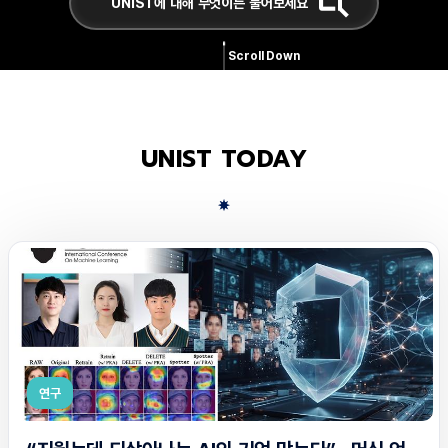
Scroll Down
UNIST TODAY
연구