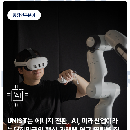
G
L
O
B
A
L
C
A
M
P
U
S
중점연구분야
F
O
R
F
U
T
U
R
E
I
N
N
O
V
A
T
O
S
UNIST는 에너지 전환, AI, 미래산업이라
는
대한민국의 핵심 과제에 연구 역량을 집