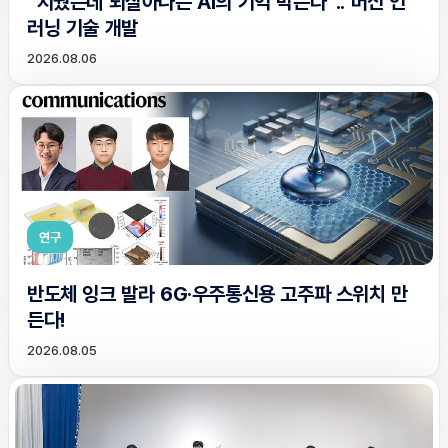
“지웠는데 되살아나는 AI의 기억 막는다”.. 머신 언
러닝 기술 개발
2026.08.06
연구
반도체 잉크 발라 6G·우주통신용 고주파 스위치 만
든다!
2026.08.05