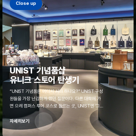
Close up
UNIQUE STORE
UNIST 기념품샵
유니크 스토어 탄생기
“UNIST 기념품은 어디서 사야 하나요?” UNIST 구성
원들을 가장 난감하게 했던 질문이다. 다른 대학에 가
면 으레 캠퍼스 투어 코스로 들르는 곳, UNIST엔 ‘그
것’이 없었다. 학교 탐방을 왔던 고등학생도, 자녀를 방
문하러 온 학부모도 빈손으로 돌려보내야 했던 아쉬움
자세히보기
을 달래줄 공간이 ‘유니크 스토어(UNIQUE
STORE)’라는 이름으로 지난해 11월 문을 열었다.