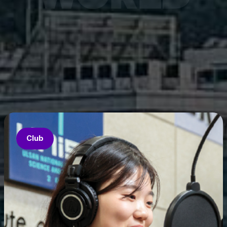
7월 6
은 과기
‘중견
의 지원
‘인공지
‘지역지
업’의 
Club