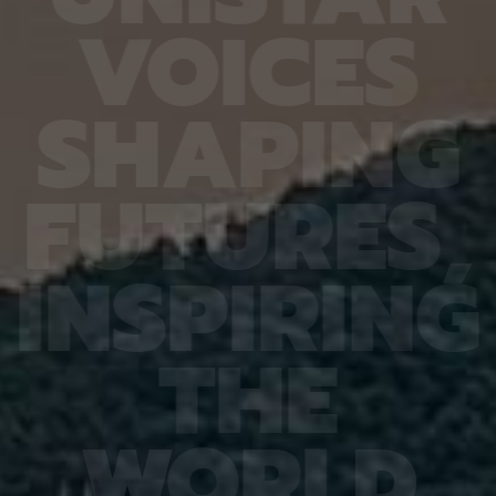
6.4%
가 959개에 불과한 데다, 발생 과정에서 사멸하는
제 대상
V
O
I
C
E
S
진 여러
131개 세포를 포함해 각 세포가 언제 태어나고 어떻
않은 나
는지 평
게 죽는지가 완벽히 밝혀져 있어서 세포 사멸 추적
지만 주
번째로 제
실험에 가장 적합한 모델 동물이다. 실제 관찰 결과,
정보를 
어 후보
CED-4, CED-3 등 세포 사멸 조절 단백질의 세포
아나는 
S
H
A
P
I
N
G
 있다면,
내 위치가 조직과 발달 단계에 따라 달라지는 현상이
다”라고
 평균
확인됐다. 이는 세포 사멸이 단순히 유전자 스위치를
결과, 
잘 골랐
켜고 끄는 과정이 아니라 단백질의 유기적인 위치 변
췄으며,
위 정확
화까지 맞물리는 고도화된 조절 과정이라는 연구진
로 억제
F
U
T
U
R
E
S
,
이번 연
의 가설을 뒷받침하는 결과다. 공동연구팀은 “예쁜꼬
5장을 
 1저자
마선충의 세포 예정사 주요 유전자와 유사한 계열이
정확도가
라 환경
사람을 포함한 포유류에도 보존돼 있는 만큼, 향후
다. 또
학습 기
암처럼 세포 예정사 조절에 이상이 생기는 질환을 이
인식 정
I
N
S
P
I
R
I
N
G
혀냈고,
해하는 데 기초 자료가 될 수 있다” 연구팀은 이어
터셋인 
했다.
“이번에 만든 형광 관찰 도구는 세포가 어떤 조건에
셋인 
와 고
서 죽고 살아남는지를 모델 동물의 생체 안에서 밝히
CASI
을 제시
는 데 활용될 수 있을 것”이라고 덧붙였다. 이번 연구
공동 연
T
H
E
 감시 시
는 기초과학연구원(IBS)과 과학기술정보통신부 한
위해 개
회 안전
국연구재단의 지원을 받아 수행됐으며, 연구 결과는
할 수 
을 것으
국제학술지‘ 셀 데스 앤 디퍼런시에이션’(Cell
돼 얼굴
비전 분
Death & Differentiation)’에 6월 10일 온라인
가 중요
패턴 인
공개됐다.
고 기대
W
O
R
L
D
권위의
택됐다.
(Inter
Learn