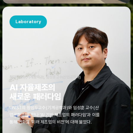
Laboratory
정임두교수(기계공학과), 임성훈교수(산업공학과)
AI 자율제조의
새로운 패러다임
UNIST의 정임두교수(기계공학과)와 임성훈 교수(산
업공학과)를 만나 ‘AI 기반 제조업의 패러다임’과 이를
통해 변화할 ‘미래 제조업의 비전’에 대해 물었다.