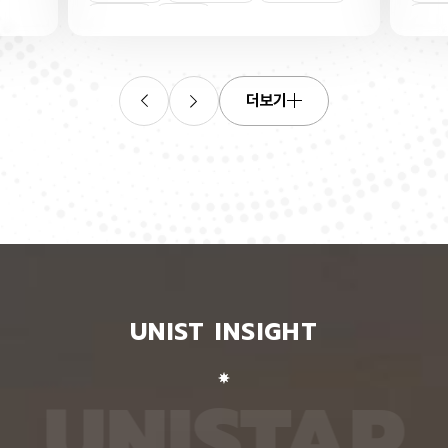
연합학습
(C. elegans)의 배아 체세포와 성체 생식세포에서
학습을 
로 보내
세포 예정사를 결정하는 방식이 다르다는 사실을 규
만 선택
이중조절
체세포
인물
 이를 모
명했다고 15일 밝혔다. 연구에 따르면, 배아 체세포
삭제를 
. 연구
에서는 죽을 세포에서만 세포 사멸 시작 신호가 켜졌
데이터
영상에서
다. 반면 생식세포에서는 DNA 손상을 감지해 사멸
는 데 
들 때,
신호를 켜는 단계와 실제 죽음을 실행하는 단계가 분
정보를 
더보기
 수 있
리된 ‘이중 조절’이 작동했다. 방사선으로 DNA를 손
제 대상
은 민감
상시키자 세포 사멸을 시작하는 egl-1 유전자가 생
는 기술
도 AI를
식세포 전반에서 활성화됐지만, 실제로 죽은 것은 난
성능을 
람 재식
자로 자라기 전 염색체를 점검하는 단계인 후기 파키
확보하더
. 개별
텐 단계에 있는 일부 생식세포뿐이었다. 연구진은 이
다. 연
모습이나
러한 이중 조절이 종 보존에 필수적인 생식세포를 한
제’와 
 한 사
꺼번에 잃지 않으면서도 손상이 심한 세포는 제거하
약성’을
 때문이
기 위한 안전장치일 수 있다고 해석했다. 손상 신호
했다. 
이 확인
에 따라 생식세포 전체가 죽을 준비를 하되, 일정한
인식하지
출한 특
발달 단계와 추가 조건을 충족한 세포에서만 죽음을
게 유지
 나눈
실행하는 방식을 통해 번식에 필요한 생식세포는 보
성능은 
서 가져
존하면서 손상된 유전정보가 다음 세대로 전달되는
특징이 
UNIST INSIGHT
새로운
것을 막는 것으로 볼 수 있다는 설명이다. 다만 생식
보여줘도
이다.
세포 중 일부만 실제 죽음에 이르게 하는 구체적인
예를 들
를 결합
후속 조절 기전에 관해서는 추가적인 연구가 필요하
이나 표
 학습시키
다고 밝혔다. 연구팀은 유전자 가위 기술을 이용해
를 인식
U
N
I
S
T
A
R
대로 유지
세포 예정사 유전자 4종과 관련 단백질에 형광 표지
군집 형
평가했을
자를 달아 관찰하는 방식으로 이 같은 사실을 밝혀냈
어주면 
최고치보
다. 예쁜꼬마선충은 몸이 투명하고 전체 체세포 숫자
이다. 