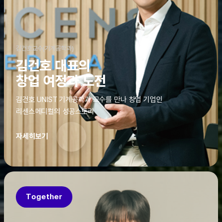
김건호교수(기계공학과)
김건호 대표의
창업 여정과 도전
김건호 UNIST 기계공학과 교수를 만나 창업 기업인
리센스메디컬의 성공스토리
자세히보기
Together