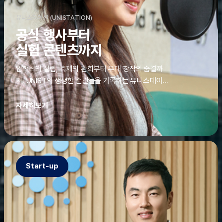
유니스테이션 (UNISTATION)
공식 행사부터
실험 콘텐츠까지
입학식의 설렘, 축제의 환희부터 무대 창작의 숨결까
지. UNIST의 생생한 순간들을 기록하는 유니스테이션
에는 청춘의 열정과 땀이 고스란히 쌓여 있었다. 그 기
록을 위해 편집실은 밤새 불을 밝히기도, 국원들은 소
자세히보기
파에 몸을 떨군 채 쪽잠을 자기도 한다. 이렇듯, 유니스
테이션의 성실한 기록이 있어, UNIST의 이야기는 오
늘도 새로운 빛으로 반짝일 수 있다.
Start-up