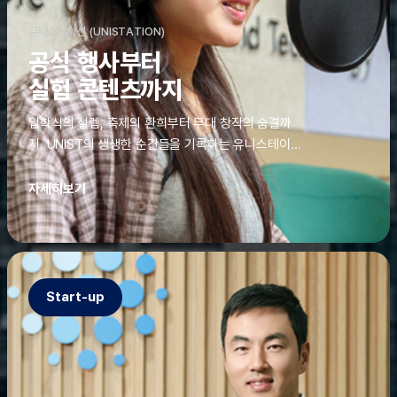
유니스테이션 (UNISTATION)
공식 행사부터
실험 콘텐츠까지
입학식의 설렘, 축제의 환희부터 무대 창작의 숨결까
지. UNIST의 생생한 순간들을 기록하는 유니스테이션
에는 청춘의 열정과 땀이 고스란히 쌓여 있었다. 그 기
록을 위해 편집실은 밤새 불을 밝히기도, 국원들은 소
자세히보기
파에 몸을 떨군 채 쪽잠을 자기도 한다. 이렇듯, 유니스
테이션의 성실한 기록이 있어, UNIST의 이야기는 오
늘도 새로운 빛으로 반짝일 수 있다.
Start-up