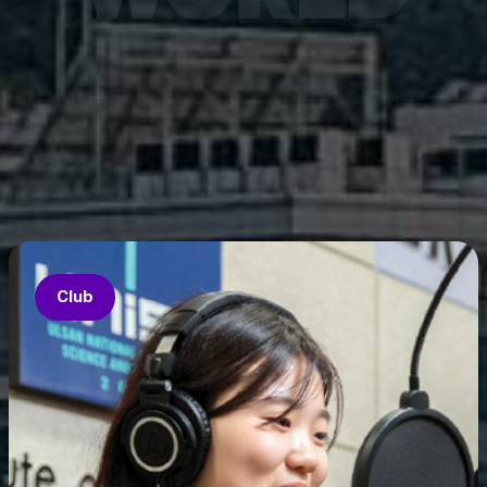
7월 6
은 과기
‘중견
의 지원
‘인공지
‘지역지
업’의 
Club