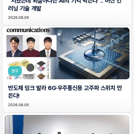
“지웠는데 되살아나는 AI의 기억 막는다”.. 머신 언
러닝 기술 개발
2026.08.06
연구
반도체 잉크 발라 6G·우주통신용 고주파 스위치 만
든다!
2026.08.05