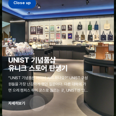
Close up
UNIQUE STORE
UNIST 기념품샵
유니크 스토어 탄생기
“UNIST 기념품은 어디서 사야 하나요?” UNIST 구성
원들을 가장 난감하게 했던 질문이다. 다른 대학에 가
면 으레 캠퍼스 투어 코스로 들르는 곳, UNIST엔 ‘그
것’이 없었다. 학교 탐방을 왔던 고등학생도, 자녀를 방
문하러 온 학부모도 빈손으로 돌려보내야 했던 아쉬움
자세히보기
을 달래줄 공간이 ‘유니크 스토어(UNIQUE
STORE)’라는 이름으로 지난해 11월 문을 열었다.