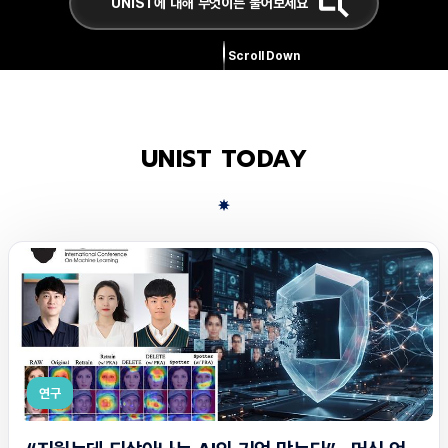
Scroll Down
UNIST TODAY
연구