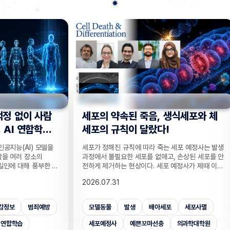
사람
세포의 약속된 죽음, 생식세포와 체
“지웠
학습
세포의 규칙이 달랐다!
는다”
 모델을
세포가 정해진 규칙에 따라 죽는 세포 예정사는 발생
인공지능
의
과정에서 불필요한 세포를 없애고, 손상된 세포를 안
데이터를
부한 정
전하게 제거하는 현상이다. 세포 예정사가 제때 이뤄
보가 다
감 정보
지지 않으면, 손가락 사이 세포들이 제거되지 못해
새롭게 
2026.07.31
2026.
않고도,
손가락이 붙은 채 태어나고, 고장 난 세포가 증식해
수팀과 
해 같은
암이 될 수 있다. 이러한 세포 예정사의 규칙이 세포
와 닮은
키는 기술
종류마다 다르다는 점이 새롭게 밝혀졌다. UNIST
만으로 
죄예방
모델동물
발생
배아세포
세포사멸
개인
은 카메
의과학대학원 안톤 가트너 교수팀은 기초과학연구원
언러닝 
 높이는
(IBS) 유전체 항상성 연구단과 함께 예쁜꼬마선충
일 밝혔다
세포예정사
예쁜꼬마선충
의과학대학원
보안