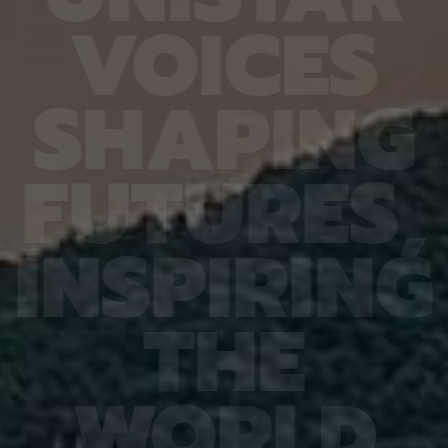
6.4%
가 959개에 불과한 데다, 발생 과정에서 사멸하는
제 대상
V
O
I
C
E
S
진 여러
131개 세포를 포함해 각 세포가 언제 태어나고 어떻
않은 나
는지 평
게 죽는지가 완벽히 밝혀져 있어서 세포 사멸 추적
지만 주
번째로 제
실험에 가장 적합한 모델 동물이다. 실제 관찰 결과,
정보를 
어 후보
CED-4, CED-3 등 세포 사멸 조절 단백질의 세포
아나는 
S
H
A
P
I
N
G
 있다면,
내 위치가 조직과 발달 단계에 따라 달라지는 현상이
다”라고
 평균
확인됐다. 이는 세포 사멸이 단순히 유전자 스위치를
결과, 
잘 골랐
켜고 끄는 과정이 아니라 단백질의 유기적인 위치 변
췄으며,
위 정확
화까지 맞물리는 고도화된 조절 과정이라는 연구진
로 억제
F
U
T
U
R
E
S
,
이번 연
의 가설을 뒷받침하는 결과다. 공동연구팀은 “예쁜꼬
5장을 
 1저자
마선충의 세포 예정사 주요 유전자와 유사한 계열이
정확도가
라 환경
사람을 포함한 포유류에도 보존돼 있는 만큼, 향후
다. 또
학습 기
암처럼 세포 예정사 조절에 이상이 생기는 질환을 이
인식 정
I
N
S
P
I
R
I
N
G
혀냈고,
해하는 데 기초 자료가 될 수 있다” 연구팀은 이어
터셋인 
했다.
“이번에 만든 형광 관찰 도구는 세포가 어떤 조건에
셋인 
와 고
서 죽고 살아남는지를 모델 동물의 생체 안에서 밝히
CASI
을 제시
는 데 활용될 수 있을 것”이라고 덧붙였다. 이번 연구
공동 연
T
H
E
 감시 시
는 기초과학연구원(IBS)과 과학기술정보통신부 한
위해 개
회 안전
국연구재단의 지원을 받아 수행됐으며, 연구 결과는
할 수 
을 것으
국제학술지‘ 셀 데스 앤 디퍼런시에이션’(Cell
돼 얼굴
비전 분
Death & Differentiation)’에 6월 10일 온라인
가 중요
패턴 인
공개됐다.
고 기대
W
O
R
L
D
권위의
택됐다.
(Inter
Learn