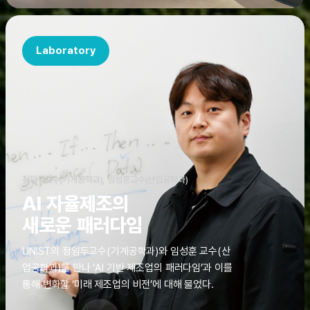
Laboratory
정임두교수(기계공학과), 임성훈교수(산업공학과)
AI 자율제조의
새로운 패러다임
UNIST의 정임두교수(기계공학과)와 임성훈 교수(산
업공학과)를 만나 ‘AI 기반 제조업의 패러다임’과 이를
통해 변화할 ‘미래 제조업의 비전’에 대해 물었다.