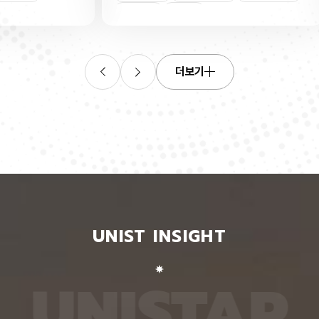
연합학습
(C. elegans)의 배아 체세포와 성체 생식세포에서
학습을 
로 보내
세포 예정사를 결정하는 방식이 다르다는 사실을 규
만 선택
이중조절
체세포
인물
 이를 모
명했다고 15일 밝혔다. 연구에 따르면, 배아 체세포
삭제를 
. 연구
에서는 죽을 세포에서만 세포 사멸 시작 신호가 켜졌
데이터
영상에서
다. 반면 생식세포에서는 DNA 손상을 감지해 사멸
는 데 
들 때,
신호를 켜는 단계와 실제 죽음을 실행하는 단계가 분
정보를 
더보기
 수 있
리된 ‘이중 조절’이 작동했다. 방사선으로 DNA를 손
제 대상
은 민감
상시키자 세포 사멸을 시작하는 egl-1 유전자가 생
는 기술
도 AI를
식세포 전반에서 활성화됐지만, 실제로 죽은 것은 난
성능을 
람 재식
자로 자라기 전 염색체를 점검하는 단계인 후기 파키
확보하더
. 개별
텐 단계에 있는 일부 생식세포뿐이었다. 연구진은 이
다. 연
모습이나
러한 이중 조절이 종 보존에 필수적인 생식세포를 한
제’와 
 한 사
꺼번에 잃지 않으면서도 손상이 심한 세포는 제거하
약성’을
 때문이
기 위한 안전장치일 수 있다고 해석했다. 손상 신호
했다. 
이 확인
에 따라 생식세포 전체가 죽을 준비를 하되, 일정한
인식하지
출한 특
발달 단계와 추가 조건을 충족한 세포에서만 죽음을
게 유지
 나눈
실행하는 방식을 통해 번식에 필요한 생식세포는 보
성능은 
서 가져
존하면서 손상된 유전정보가 다음 세대로 전달되는
특징이 
UNIST INSIGHT
새로운
것을 막는 것으로 볼 수 있다는 설명이다. 다만 생식
보여줘도
이다.
세포 중 일부만 실제 죽음에 이르게 하는 구체적인
예를 들
를 결합
후속 조절 기전에 관해서는 추가적인 연구가 필요하
이나 표
 학습시키
다고 밝혔다. 연구팀은 유전자 가위 기술을 이용해
를 인식
U
N
I
S
T
A
R
대로 유지
세포 예정사 유전자 4종과 관련 단백질에 형광 표지
군집 형
평가했을
자를 달아 관찰하는 방식으로 이 같은 사실을 밝혀냈
어주면 
최고치보
다. 예쁜꼬마선충은 몸이 투명하고 전체 체세포 숫자
이다. 