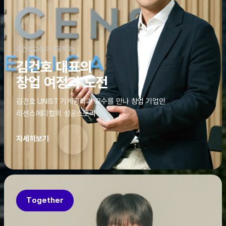
김건호교수(기계공학과)
김건호 대표의
창업 여정과 도전
김건호 UNIST 기계공학과 교수를 만나 창업 기업인
리센스메디컬의 성공스토리
자세히보기
Together