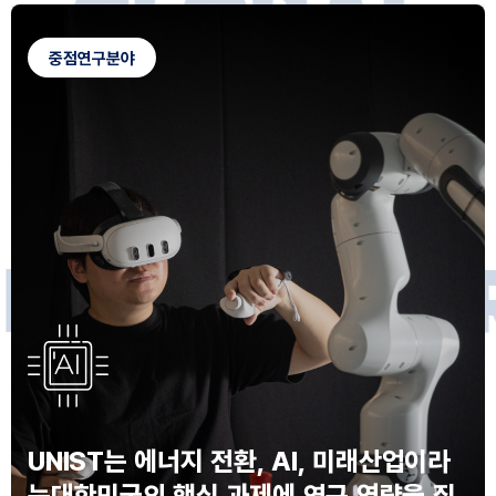
G
L
O
B
A
L
C
A
M
P
U
S
중점연구분야
F
O
R
F
U
T
U
R
E
I
N
N
O
V
A
T
O
S
UNIST는 에너지 전환, AI, 미래산업이라
는
대한민국의 핵심 과제에 연구 역량을 집