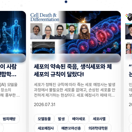
사람
세포의 약속된 죽음, 생식세포와 체
“지웠
학습
세포의 규칙이 달랐다!
는다”
 모델을
세포가 정해진 규칙에 따라 죽는 세포 예정사는 발생
인공지능
의
과정에서 불필요한 세포를 없애고, 손상된 세포를 안
데이터를
부한 정
전하게 제거하는 현상이다. 세포 예정사가 제때 이뤄
보가 다
감 정보
지지 않으면, 손가락 사이 세포들이 제거되지 못해
새롭게 
2026.07.31
2026.
않고도,
손가락이 붙은 채 태어나고, 고장 난 세포가 증식해
수팀과 
해 같은
암이 될 수 있다. 이러한 세포 예정사의 규칙이 세포
와 닮은
키는 기술
종류마다 다르다는 점이 새롭게 밝혀졌다. UNIST
만으로 
죄예방
모델동물
발생
배아세포
세포사멸
개인
은 카메
의과학대학원 안톤 가트너 교수팀은 기초과학연구원
언러닝 
 높이는
(IBS) 유전체 항상성 연구단과 함께 예쁜꼬마선충
일 밝혔다
세포예정사
예쁜꼬마선충
의과학대학원
보안