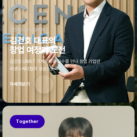
김건호교수(기계공학과)
김건호 대표의
창업 여정과 도전
김건호 UNIST 기계공학과 교수를 만나 창업 기업인
리센스메디컬의 성공스토리
자세히보기
Together