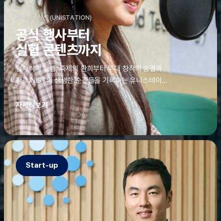
유니스테이션 (UNISTATION)
공식 행사부터
실험 콘텐츠까지
입학식의 설렘, 축제의 환희부터 무대 창작의 숨결까
지. UNIST의 생생한 순간들을 기록하는 유니스테이션
에는 청춘의 열정과 땀이 고스란히 쌓여 있었다. 그 기
록을 위해 편집실은 밤새 불을 밝히기도, 국원들은 소
자세히보기
파에 몸을 떨군 채 쪽잠을 자기도 한다. 이렇듯, 유니스
테이션의 성실한 기록이 있어, UNIST의 이야기는 오
늘도 새로운 빛으로 반짝일 수 있다.
Start-up