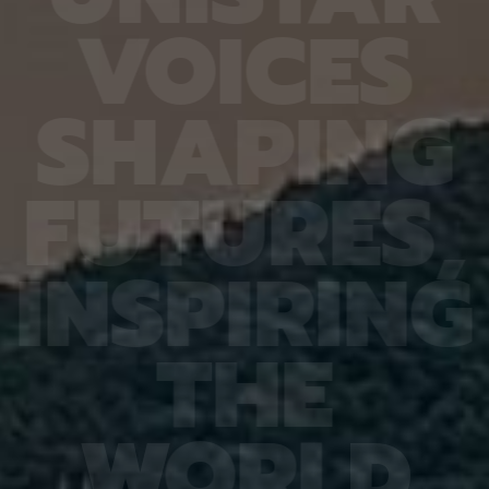
6.4%
가 959개에 불과한 데다, 발생 과정에서 사멸하는
제 대상
V
O
I
C
E
S
진 여러
131개 세포를 포함해 각 세포가 언제 태어나고 어떻
않은 나
는지 평
게 죽는지가 완벽히 밝혀져 있어서 세포 사멸 추적
지만 주
번째로 제
실험에 가장 적합한 모델 동물이다. 실제 관찰 결과,
정보를 
어 후보
CED-4, CED-3 등 세포 사멸 조절 단백질의 세포
아나는 
S
H
A
P
I
N
G
 있다면,
내 위치가 조직과 발달 단계에 따라 달라지는 현상이
다”라고
 평균
확인됐다. 이는 세포 사멸이 단순히 유전자 스위치를
결과, 
잘 골랐
켜고 끄는 과정이 아니라 단백질의 유기적인 위치 변
췄으며,
위 정확
화까지 맞물리는 고도화된 조절 과정이라는 연구진
로 억제
F
U
T
U
R
E
S
,
이번 연
의 가설을 뒷받침하는 결과다. 공동연구팀은 “예쁜꼬
5장을 
 1저자
마선충의 세포 예정사 주요 유전자와 유사한 계열이
정확도가
라 환경
사람을 포함한 포유류에도 보존돼 있는 만큼, 향후
다. 또
학습 기
암처럼 세포 예정사 조절에 이상이 생기는 질환을 이
인식 정
I
N
S
P
I
R
I
N
G
혀냈고,
해하는 데 기초 자료가 될 수 있다” 연구팀은 이어
터셋인 
했다.
“이번에 만든 형광 관찰 도구는 세포가 어떤 조건에
셋인 
와 고
서 죽고 살아남는지를 모델 동물의 생체 안에서 밝히
CASI
을 제시
는 데 활용될 수 있을 것”이라고 덧붙였다. 이번 연구
공동 연
T
H
E
 감시 시
는 기초과학연구원(IBS)과 과학기술정보통신부 한
위해 개
회 안전
국연구재단의 지원을 받아 수행됐으며, 연구 결과는
할 수 
을 것으
국제학술지‘ 셀 데스 앤 디퍼런시에이션’(Cell
돼 얼굴
비전 분
Death & Differentiation)’에 6월 10일 온라인
가 중요
패턴 인
공개됐다.
고 기대
W
O
R
L
D
권위의
택됐다.
(Inter
Learn