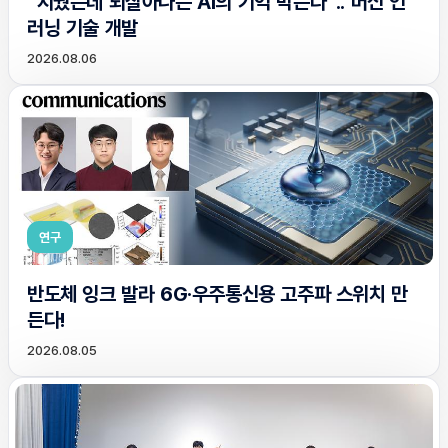
“지웠는데 되살아나는 AI의 기억 막는다”.. 머신 언
러닝 기술 개발
2026.08.06
연구
반도체 잉크 발라 6G·우주통신용 고주파 스위치 만
든다!
2026.08.05