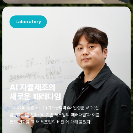
Laboratory
정임두교수(기계공학과), 임성훈교수(산업공학과)
AI 자율제조의
새로운 패러다임
UNIST의 정임두교수(기계공학과)와 임성훈 교수(산
업공학과)를 만나 ‘AI 기반 제조업의 패러다임’과 이를
통해 변화할 ‘미래 제조업의 비전’에 대해 물었다.