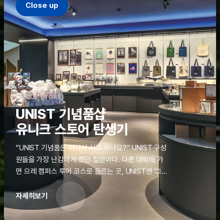
Close up
UNIQUE STORE
UNIST 기념품샵
유니크 스토어 탄생기
“UNIST 기념품은 어디서 사야 하나요?” UNIST 구성
원들을 가장 난감하게 했던 질문이다. 다른 대학에 가
면 으레 캠퍼스 투어 코스로 들르는 곳, UNIST엔 ‘그
것’이 없었다. 학교 탐방을 왔던 고등학생도, 자녀를 방
문하러 온 학부모도 빈손으로 돌려보내야 했던 아쉬움
자세히보기
을 달래줄 공간이 ‘유니크 스토어(UNIQUE
STORE)’라는 이름으로 지난해 11월 문을 열었다.