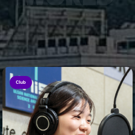
7월 6
은 과기
‘중견
의 지원
‘인공지
‘지역지
업’의 
Club