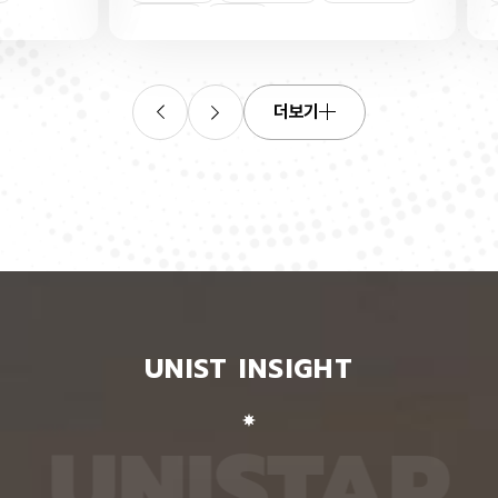
연합학습
(C. elegans)의 배아 체세포와 성체 생식세포에서
학습을 
로 보내
세포 예정사를 결정하는 방식이 다르다는 사실을 규
만 선택
이중조절
체세포
인물
 이를 모
명했다고 15일 밝혔다. 연구에 따르면, 배아 체세포
삭제를 
. 연구
에서는 죽을 세포에서만 세포 사멸 시작 신호가 켜졌
데이터
영상에서
다. 반면 생식세포에서는 DNA 손상을 감지해 사멸
는 데 
들 때,
신호를 켜는 단계와 실제 죽음을 실행하는 단계가 분
정보를 
더보기
 수 있
리된 ‘이중 조절’이 작동했다. 방사선으로 DNA를 손
제 대상
은 민감
상시키자 세포 사멸을 시작하는 egl-1 유전자가 생
는 기술
도 AI를
식세포 전반에서 활성화됐지만, 실제로 죽은 것은 난
성능을 
람 재식
자로 자라기 전 염색체를 점검하는 단계인 후기 파키
확보하더
. 개별
텐 단계에 있는 일부 생식세포뿐이었다. 연구진은 이
다. 연
모습이나
러한 이중 조절이 종 보존에 필수적인 생식세포를 한
제’와 
 한 사
꺼번에 잃지 않으면서도 손상이 심한 세포는 제거하
약성’을
 때문이
기 위한 안전장치일 수 있다고 해석했다. 손상 신호
했다. 
이 확인
에 따라 생식세포 전체가 죽을 준비를 하되, 일정한
인식하지
출한 특
발달 단계와 추가 조건을 충족한 세포에서만 죽음을
게 유지
 나눈
실행하는 방식을 통해 번식에 필요한 생식세포는 보
성능은 
서 가져
존하면서 손상된 유전정보가 다음 세대로 전달되는
특징이 
UNIST INSIGHT
새로운
것을 막는 것으로 볼 수 있다는 설명이다. 다만 생식
보여줘도
이다.
세포 중 일부만 실제 죽음에 이르게 하는 구체적인
예를 들
를 결합
후속 조절 기전에 관해서는 추가적인 연구가 필요하
이나 표
 학습시키
다고 밝혔다. 연구팀은 유전자 가위 기술을 이용해
를 인식
U
N
I
S
T
A
R
대로 유지
세포 예정사 유전자 4종과 관련 단백질에 형광 표지
군집 형
평가했을
자를 달아 관찰하는 방식으로 이 같은 사실을 밝혀냈
어주면 
최고치보
다. 예쁜꼬마선충은 몸이 투명하고 전체 체세포 숫자
이다. 