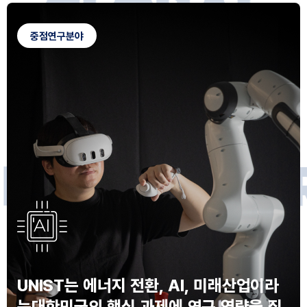
G
L
O
B
A
L
C
A
M
P
U
S
중점연구분야
F
O
R
F
U
T
U
R
E
I
N
N
O
V
A
T
O
S
UNIST는 에너지 전환, AI, 미래산업이라
는
대한민국의 핵심 과제에 연구 역량을 집