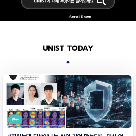
Scroll Down
UNIST TODAY
연구