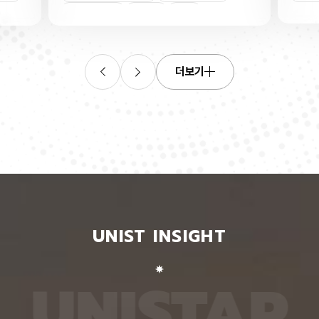
산소로
킬 수 있는 표준 평가 자료를 내놨다. 로봇 조작, 증
‘자세 
들기 쉬
강·가상 현실, 원격 수술·재활 보조 등 정확한 사람 손
은 여러
인물
트랜지스
동작 인식이 필요한 분야 기술 개발에 활용될 수 있
지 않고
O를 박
을 전망이다. 인공지능대학원 백승렬 교수팀은 자신
아 하나
듬성 비
이 인식한 것을 말로 설명할 수 있는 AI 모델인 비전
팀이 개
작동 전
언어모델의 손 자세 이해력을 평가하고 학습시킬 수
동일인을
더보기
다. 산
있는 벤치마크 데이터셋 ‘HandVQA’를 제시했다. 벤
이 모델
리 주변
치마크 데이터셋은 여러 AI 모델에 같은 문제를 풀게
다. 연
자의 작
해 성능을 객관적으로 비교하고, 어떤 유형에서 반복
정보가 
구에 따
적으로 틀리는지를 찾아내는 표준 시험과 같다. 문제
학습시킬
전체로
와 정답을 다시 학습시키면 부족한 능력을 보완하는
별 모델
에 따라
교재로도 쓸 수 있다. 연구팀은 손 사진과 21개 관절
영상마
 전자가
의 3차원 좌표가 함께 담긴 자료를 객관식 문제로 자
뒷모습 
 퍼지는
동 변환하는 프로그램을 만들어, 사진 한 장당 25개
람의 다
가 머무
씩 총 160만 개가 넘는 평가 문항을 생성했다. 프로
다. 실
비롯된다는
그램은 관절 좌표에서 손가락의 굽힘 각도와 관절 사
됐다. 
 빈자리
이 거리, 좌우·상하·앞뒤 위치 관계를 계산한 뒤, 이를
징을 ‘
와 박막
‘펴짐·굽힘’, ‘가까움·벌어짐’, ‘앞·뒤’ 등으로 나눠 질
뒤, 한
UNIST INSIGHT
의 특정
문과 보기, 정답으로 바꾼다. HandVQA로 주요 비
온 자세
는 효과
전언어모델을 평가해 본 결과, 손 자세를 따로 배우
자세의 
리에서
지 않은 비전언어모델들은 방향 관계를 묻는 문제에
예를 들
리를 하
서 거의 ‘찍기’와 비슷한 수준의 정확도를 보였다. 특
해 ‘옆
U
N
I
S
T
A
R
서 금속
히 관절 사이 거리를 판단하는 데 어려움을 겪었다.
며, 이
퍼진 상
비전언어모델인 ‘라바(LLaVA)’를 HandVQA 데이
되도록 
. 연구
터셋으로 미세조정해 학습시키자, 관절 거리 판단 정
때, 평