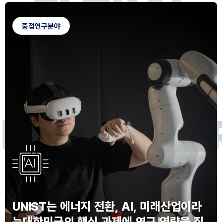
G
L
O
B
A
L
C
A
M
P
U
S
중점연구분야
F
O
R
F
U
T
U
R
E
I
N
N
O
V
A
T
O
S
UNIST는 에너지 전환, AI, 미래산업이라
는
대한민국의 핵심 과제에 연구 역량을 집