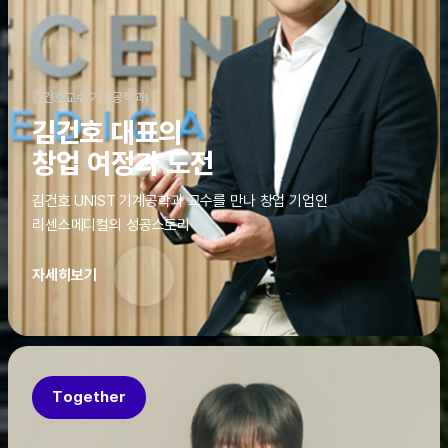
김건호교수(기계공학과)
김건호 대표의
창업 여정과 도전
김건호 UNIST 기계공학과 교수를 만나 창업 기업인
리센스메디컬의 성공스토리
자세히보기
Together