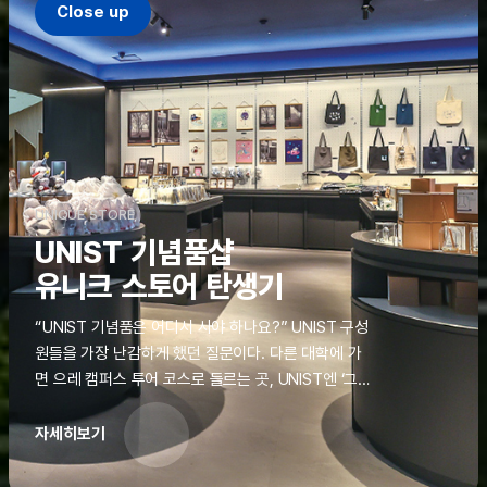
Close up
UNIQUE STORE
UNIST 기념품샵
유니크 스토어 탄생기
“UNIST 기념품은 어디서 사야 하나요?” UNIST 구성
원들을 가장 난감하게 했던 질문이다. 다른 대학에 가
면 으레 캠퍼스 투어 코스로 들르는 곳, UNIST엔 ‘그
것’이 없었다. 학교 탐방을 왔던 고등학생도, 자녀를 방
문하러 온 학부모도 빈손으로 돌려보내야 했던 아쉬움
자세히보기
을 달래줄 공간이 ‘유니크 스토어(UNIQUE
STORE)’라는 이름으로 지난해 11월 문을 열었다.