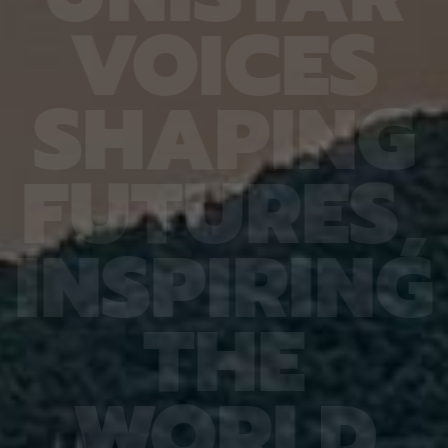
열처리와
확도가 기존 16.20%에서 90.79%로 대폭 향상됐
다 4.
V
O
I
C
E
S
향도 일
다. 또 다른 비전언어모델인 큐웬(Qwen)은
를 기록
도체의
HandVQA로 학습한 뒤 손동작 인식과 손·물체 상호
장을 얼
이는 공
작용 과제를 별도로 배우지 않았는데도 정확도가 각
가하는 
 공간이
각 10.33%포인트와 2.63%포인트 향상됐다. 제1
시한 사
S
H
A
P
I
N
G
주변에
저자인 MD 칼레쿠자만 차우두리 세이엠(MD
사진 1
지만 박
Khalequzzaman Chowdhury Sayem)연구원은
세 장이
 전자가
“틀렸던 시험 문제도 다시 잘 풀었을 뿐만 아니라, 문
정밀도가
고돼 왔
제 풀이 응용력도 높아진 것”이라며 “한 번 익힌 공
어도 2
F
U
T
U
R
E
S
,
 밀도범
간 이해력이 다른 손 관련 과제로 이어져, 추가 학습
도는 같
의 움직
부담을 늘리지 않고도 성능 향상 효과를 볼 수 있었
구는 오
역학 시
다”고 설명했다. 백승렬 교수는 “손 자세를 조금만
로 참여
정창욱
잘못 해석해도 로봇의 물체 조작이나 증강현실·가상
에서는 
I
N
S
P
I
R
I
N
G
서 피
현실 기기의 명령 인식에서는 큰 오류로 이어질 수
법을 써
역할을
있다”며 “HandVQA는 인공지능이 손의 미세한 움
그 원인
 통해
직임을 이해하는 과정에서 어떤 부분에 취약한지를
심재영 
는 응력
구체적으로 진단하고, 이를 보완할 수 있는 학습 자
성능 재
T
H
E
 특성,
료가 될 것”이라고 말했다. 이번 연구 결과는 세계 컴
한다는 
것”이라
퓨터 비전 분야 최고 권위 학회인 ‘CVPR
스템, 
에서 발
2026(Conference on Computer Vision and
망을 뒷
ry of
Pattern Recognition)’에 채택됐다. 연구 수행은
로 기대
행은 한
한국연구재단 기초연구(중견연구) 과제, 한국연구재
야 최상
W
O
R
L
D
단 기초 연구실 과제, IITP Star Fellowship 과제,
식 학회(
IITP 인공지능대학원 과제, IITP LG AI 스타 인재 양
Recog
성 사업 등의 지원을 받아 이뤄졌다.