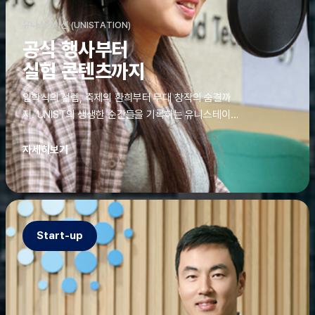
유니스테이션 (UNISTATION)
공식 행사부터
실험 콘텐츠까지
입학식의 설렘, 축제의 환희부터 무대 창작의 숨결까
지. UNIST의 생생한 순간들을 기록하는 유니스테이션
에는 청춘의 열정과 땀이 고스란히 쌓여 있었다. 그 기
록을 위해 편집실은 밤새 불을 밝히기도, 국원들은 소
자세히보기
파에 몸을 떨군 채 쪽잠을 자기도 한다. 이렇듯, 유니스
테이션의 성실한 기록이 있어, UNIST의 이야기는 오
늘도 새로운 빛으로 반짝일 수 있다.
Start-up