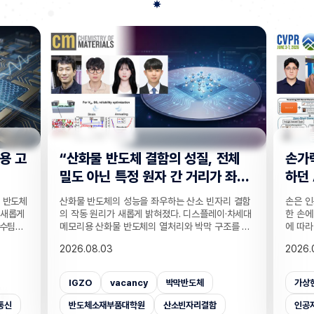
전체
손가락 위치 묻자 '찍기' 수준으로 답
"CC
 좌
하던 AI… 160만 연습문제로 손 이
찾는 
해력 높였다!
기술
리 결함
손은 인공지능이 인식하기 까다로운 대상 중 하나다.
실종자나
·차세대
한 손에 21개나 되는 관절이 촘촘히 있는 데다 각도
개발하기
조를 정
에 따라 같은 손동작도 완전히 다르게 보이기 때문이
CCTV
T 반도
다. 사진 속 사물은 잘 알아보는 인공지능(AI)도 손가
보를 얻
2026.08.03
2026.
반도체
락이 얼마나 굽었는지, 어느 관절이 앞에 있는지 같
가 포함
 반도체
은 세밀한 손 자세는 자주 틀린다. 기존 비전 AI의 성
카메라마
차 있는
능 평가는 사물의 종류나 상황을 묻는 데 치우쳐 이
사람을 
가상현실
벤치마크데이터셋
손
CC
거리라는
런 약점이 제대로 드러나지 않았는데, 국내 연구진이
을 공개
밝혔다.
이를 세부적으로 진단하고 부족한 능력까지 학습시
라별 연
인공지능대학원
증강현실
사람