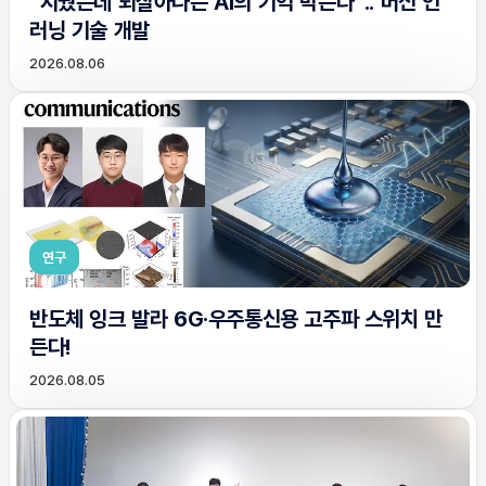
“지웠는데 되살아나는 AI의 기억 막는다”.. 머신 언
러닝 기술 개발
2026.08.06
연구
반도체 잉크 발라 6G·우주통신용 고주파 스위치 만
든다!
2026.08.05