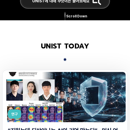
Scroll Down
UNIST TODAY
연구