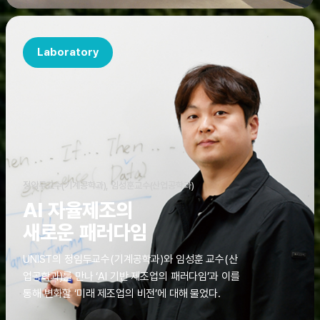
Laboratory
정임두교수(기계공학과), 임성훈교수(산업공학과)
AI 자율제조의
새로운 패러다임
UNIST의 정임두교수(기계공학과)와 임성훈 교수(산
업공학과)를 만나 ‘AI 기반 제조업의 패러다임’과 이를
통해 변화할 ‘미래 제조업의 비전’에 대해 물었다.