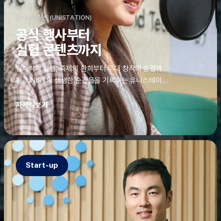
유니스테이션 (UNISTATION)
공식 행사부터
실험 콘텐츠까지
입학식의 설렘, 축제의 환희부터 무대 창작의 숨결까
지. UNIST의 생생한 순간들을 기록하는 유니스테이션
에는 청춘의 열정과 땀이 고스란히 쌓여 있었다. 그 기
록을 위해 편집실은 밤새 불을 밝히기도, 국원들은 소
자세히보기
파에 몸을 떨군 채 쪽잠을 자기도 한다. 이렇듯, 유니스
테이션의 성실한 기록이 있어, UNIST의 이야기는 오
늘도 새로운 빛으로 반짝일 수 있다.
Start-up