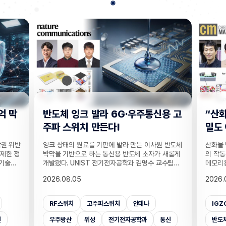
용 고
“산화물 반도체 결함의 성질, 전체
손가락
밀도 아닌 특정 원자 간 거리가 좌
하던 
우”
해력
 반도체
산화물 반도체의 성능을 좌우하는 산소 빈자리 결함
손은 인
 새롭게
의 작동 원리가 새롭게 밝혀졌다. 디스플레이·차세대
한 손에
교수팀은
메모리용 산화물 반도체의 열처리와 박막 구조를 정
에 따라
 박막을
하는 공정 설계의 토대가 될 전망이다. UNIST 반도
다. 사
2026.08.03
2026.
하는 저
체소재·부품대학원 정창욱 교수팀은 산화물 반도체
락이 얼
일 밝혔
의 산소 빈자리 결함의 성질을 결정하는 것은 반도체
은 세밀
, 레이
물질 전체에 원자들이 얼마나 촘촘하게 들어차 있는
능 평가
IGZO
vacancy
박막반도체
가상
 고주파
지가 아니라, 결함 주변의 금속 원자 사이 거리라는
런 약점
도체 소
사실을 이론 계산을 통해 증명했다고 19일 밝혔다.
이를 
통신
반도체소재부품대학원
산소빈자리결함
인공