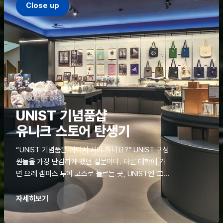
Close up
UNIQUE STORE
UNIST 기념품샵
유니크 스토어 탄생기
“UNIST 기념품은 어디서 사야 하나요?” UNIST 구성
원들을 가장 난감하게 했던 질문이다. 다른 대학에 가
면 으레 캠퍼스 투어 코스로 들르는 곳, UNIST엔 ‘그
것’이 없었다. 학교 탐방을 왔던 고등학생도, 자녀를 방
문하러 온 학부모도 빈손으로 돌려보내야 했던 아쉬움
자세히보기
을 달래줄 공간이 ‘유니크 스토어(UNIQUE
STORE)’라는 이름으로 지난해 11월 문을 열었다.