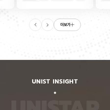
와 주파
산화물 반도체 IGZO는 인듐, 갈륨, 아연과 산소로
킬 수 
은 삽입
이뤄진 물질이다. 낮은 온도에서 박막으로 만들기 쉬
강·가상
산화물반도체
열처리
인장
박자를 갖
워 스마트폰과 TV 화면을 작동시키는 박막트랜지스
동작 인
치는 병
터 반도체 소자 재료로 널리 쓰인다. 이 IGZO를 박
을 전망
데시벨
막으로 제조하는 과정에서 산소 자리가 듬성듬성 비
이 인식
록했다.1
는 결함이 생기는데, 이 결함이 전류 흐름과 작동 전
언어모델
더보기
어왔을
압을 바꿔 소자 성능을 불안정하게 만들 수 있다. 산
있는 벤
통과시키
소가 빠진 자리에 남은 두 개의 전자가 빈자리 주변
치마크 
이하로 억
에 갇히느냐 박막 전체로 퍼지느냐에 따라 소자의 작
해 성능
질수록
동 전압과 성능이 달라지는 것이다. 이번 연구에 따
적으로 
위성통신
르면, 전자가 빈자리 주변에 갇히거나 박막 전체로
와 정답
입손실과
퍼지는 상태는 산소 빈자리 주변의 원자 배열에 따라
교재로도
호의 통
달라진다. 특정 금속 원자 사이가 가까워지면 전자가
의 3차
 차단
빈자리 주변에 갇히고, 멀어지면 박막 전체로 퍼지는
동 변환
보다 작은
것이다. 이 차이는 산소 빈자리에 남은 전자가 머무
씩 총 
를 켜거
는 에너지 위치인 ‘결함 준위’의 변화에서 비롯된다는
그램은 
 없다.
설명이다. 결함 준위가 낮고 깊을수록 전자가 빈자리
이 거리
금속 전
에 강하게 붙잡혀 빠져나오기 어렵다. 열처리와 박막
‘펴짐·굽
UNIST INSIGHT
에서 나
을 잡아당기는 인장은 모두 산소 빈자리 주변의 특정
문과 보
식이라,
금속 원자 사이를 벌려 이 결함 준위를 높이는 효과
전언어모
 덕분이
가 있다. 결함 준위가 높아지면 전자는 빈자리에서
지 않은
막은 용
빠져나와 박막 전체로 퍼지기 쉬워진다. 열처리를 하
서 거의
U
N
I
S
T
A
R
 면적에
면 원자들이 더 안정적인 위치로 재배열되면서 금속
히 관절
액체 상
이온끼리 밀어내는 에너지까지 줄어, 전자가 퍼진 상
비전언어
 박막을
태가 에너지 측면에서 더 안정한 상태가 된다. 연구
터셋으로