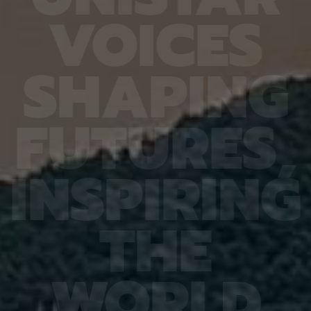
정이 필
팀의 이론은 기존에 서로 맞지 않아 보였던 열처리와
확도가 
V
O
I
C
E
S
 자리가
압축이 각각 산소 빈자리의 성질에 미치는 영향도 일
다. 또
치에서는
관되게 설명할 수 있다. 열처리는 산화물 반도체의
Hand
정하게
원자 배열과 전기적 특성을 조절하기 위해 쓰이는 공
작용 과
키는 것
정이다. 기존에는 열처리하면 박막 내부의 빈 공간이
각 10
S
H
A
P
I
N
G
이황화몰
줄고 전체 원자 밀도가 높아져 산소 빈자리 주변에
저자인 
명이 약
갇힌 전자가 박막 전체로 퍼진다고 봤다. 하지만 박
Khale
위치는
막을 압축하면 마찬가지로 밀도가 높아져도 전자가
“틀렸던
연구팀은
오히려 산소 빈자리 주변에 갇히는 현상이 보고돼 왔
제 풀이
F
U
T
U
R
E
S
,
 성능을
다. 연구팀은 원자와 전자의 상태를 계산하는 밀도범
간 이해
에 번갈
함수이론과 구성좌표 분석, 열을 받은 원자들의 움직
부담을 
 전파의
임을 시간에 따라 재현하는 제일원리 분자동역학 시
다”고 
변위기를
뮬레이션을 통해 이 같은 사실을 밝혀냈다. 정창욱
잘못 해
I
N
S
P
I
R
I
N
G
여러 안
교수는 “산소 빈자리 결함은 산화물 반도체에서 피
현실 기
 방향을
하기 어려운 결함이지만, 그 결함의 전기적 역할을
있다”며
도 전파
공정 조건으로 조절할 수 있음을 이번 연구를 통해
직임을
드론처럼
입증했다”며 “열처리 조건이나 박막에 걸리는 응력
구체적으
T
H
E
수 있
을 설계하면 문턱전압, 전류가 켜지고 꺼지는 특성,
료가 될
 없는 용
신뢰성을 함께 제어하는 데 활용할 수 있을 것”이라
퓨터 비
파 대역
고 설명했다. 이번 연구는 미국화학회(ACS)에서 발
2026(
F 스위
행하는 케미스트리 오브 머티리얼즈(Chemistry of
Patte
가 유지
Materials)에 6월 23일 출판됐다. 연구 수행은 한
한국연구
W
O
R
L
D
신, 레
국연구재단(NRF) 나노·소재기술개발사업
단 기초 
너지 효
(2710089547)의 지원을 받아 이뤄졌다.
IITP 
고 설명
성 사업