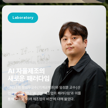
Laboratory
정임두교수(기계공학과), 임성훈교수(산업공학과)
AI 자율제조의
새로운 패러다임
UNIST의 정임두교수(기계공학과)와 임성훈 교수(산
업공학과)를 만나 ‘AI 기반 제조업의 패러다임’과 이를
통해 변화할 ‘미래 제조업의 비전’에 대해 물었다.