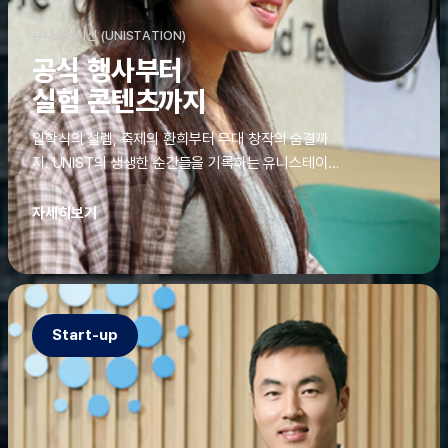
유니스테이션 (UNISTATION)
공식 행사부터
실험 콘텐츠까지
입학식의 설렘, 축제의 환희부터 무대 창작의 숨결까
지. UNIST의 생생한 순간들을 기록하는 유니스테이션
에는 청춘의 열정과 땀이 고스란히 쌓여 있었다. 그 기
록을 위해 편집실은 밤새 불을 밝히기도, 국원들은 소
자세히보기
파에 몸을 떨군 채 쪽잠을 자기도 한다. 이렇듯, 유니스
테이션의 성실한 기록이 있어, UNIST의 이야기는 오
늘도 새로운 빛으로 반짝일 수 있다.
Start-up