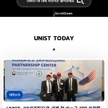
Scroll Down
UNIST TODAY
대학소식