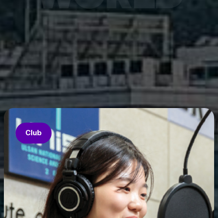
연구재
ace-K
능화혁신인
구 결과
ture
공개됐다.
Club