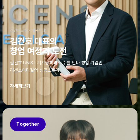
김건호교수(기계공학과)
김건호 대표의
창업 여정과 도전
김건호 UNIST 기계공학과 교수를 만나 창업 기업인
리센스메디컬의 성공스토리
자세히보기
Together