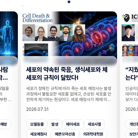
사람
세포의 약속된 죽음, 생식세포와 체
“지웠
학습
세포의 규칙이 달랐다!
는다”
 모델을
세포가 정해진 규칙에 따라 죽는 세포 예정사는 발생
인공지능
의
과정에서 불필요한 세포를 없애고, 손상된 세포를 안
데이터를
부한 정
전하게 제거하는 현상이다. 세포 예정사가 제때 이뤄
보가 다
감 정보
지지 않으면, 손가락 사이 세포들이 제거되지 못해
새롭게 
2026.07.31
2026.
않고도,
손가락이 붙은 채 태어나고, 고장 난 세포가 증식해
수팀과 
해 같은
암이 될 수 있다. 이러한 세포 예정사의 규칙이 세포
와 닮은
키는 기술
종류마다 다르다는 점이 새롭게 밝혀졌다. UNIST
만으로 
죄예방
모델동물
발생
배아세포
세포사멸
개인
은 카메
의과학대학원 안톤 가트너 교수팀은 기초과학연구원
언러닝 
 높이는
(IBS) 유전체 항상성 연구단과 함께 예쁜꼬마선충
일 밝혔다
세포예정사
예쁜꼬마선충
의과학대학원
보안