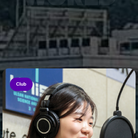
7월 6
은 과기
‘중견
의 지원
‘인공지
‘지역지
업’의 
Club