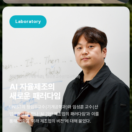
Laboratory
정임두교수(기계공학과), 임성훈교수(산업공학과)
AI 자율제조의
새로운 패러다임
UNIST의 정임두교수(기계공학과)와 임성훈 교수(산
업공학과)를 만나 ‘AI 기반 제조업의 패러다임’과 이를
통해 변화할 ‘미래 제조업의 비전’에 대해 물었다.