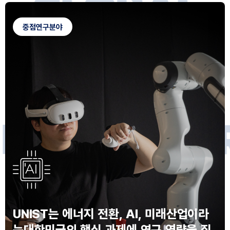
G
L
O
B
A
L
C
A
M
P
U
S
중점연구분야
F
O
R
F
U
T
U
R
E
I
N
N
O
V
A
T
O
S
UNIST는 에너지 전환, AI, 미래산업이라
는
대한민국의 핵심 과제에 연구 역량을 집