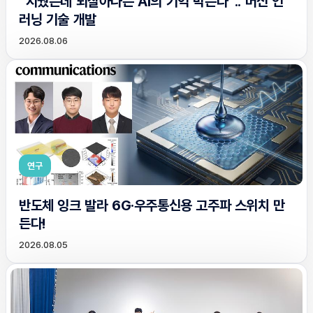
“지웠는데 되살아나는 AI의 기억 막는다”.. 머신 언
러닝 기술 개발
2026.08.06
연구
반도체 잉크 발라 6G·우주통신용 고주파 스위치 만
든다!
2026.08.05