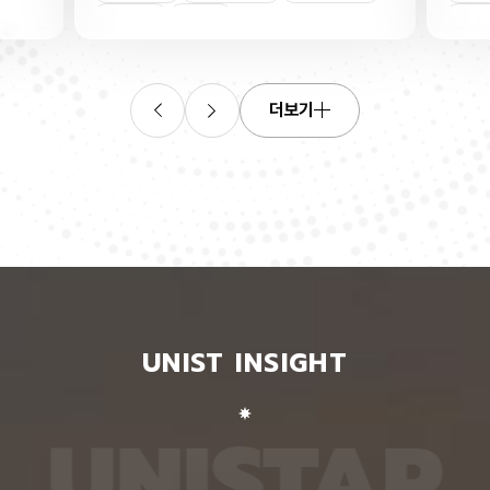
연합학습
(C. elegans)의 배아 체세포와 성체 생식세포에서
학습을 
로 보내
세포 예정사를 결정하는 방식이 다르다는 사실을 규
만 선택
이중조절
체세포
인물
 이를 모
명했다고 15일 밝혔다. 연구에 따르면, 배아 체세포
삭제를 
. 연구
에서는 죽을 세포에서만 세포 사멸 시작 신호가 켜졌
데이터
영상에서
다. 반면 생식세포에서는 DNA 손상을 감지해 사멸
는 데 
들 때,
신호를 켜는 단계와 실제 죽음을 실행하는 단계가 분
정보를 
더보기
 수 있
리된 ‘이중 조절’이 작동했다. 방사선으로 DNA를 손
제 대상
은 민감
상시키자 세포 사멸을 시작하는 egl-1 유전자가 생
는 기술
도 AI를
식세포 전반에서 활성화됐지만, 실제로 죽은 것은 난
성능을 
람 재식
자로 자라기 전 염색체를 점검하는 단계인 후기 파키
확보하더
. 개별
텐 단계에 있는 일부 생식세포뿐이었다. 연구진은 이
다. 연
모습이나
러한 이중 조절이 종 보존에 필수적인 생식세포를 한
제’와 
 한 사
꺼번에 잃지 않으면서도 손상이 심한 세포는 제거하
약성’을
 때문이
기 위한 안전장치일 수 있다고 해석했다. 손상 신호
했다. 
이 확인
에 따라 생식세포 전체가 죽을 준비를 하되, 일정한
인식하지
출한 특
발달 단계와 추가 조건을 충족한 세포에서만 죽음을
게 유지
 나눈
실행하는 방식을 통해 번식에 필요한 생식세포는 보
성능은 
서 가져
존하면서 손상된 유전정보가 다음 세대로 전달되는
특징이 
UNIST INSIGHT
새로운
것을 막는 것으로 볼 수 있다는 설명이다. 다만 생식
보여줘도
이다.
세포 중 일부만 실제 죽음에 이르게 하는 구체적인
예를 들
를 결합
후속 조절 기전에 관해서는 추가적인 연구가 필요하
이나 표
 학습시키
다고 밝혔다. 연구팀은 유전자 가위 기술을 이용해
를 인식
U
N
I
S
T
A
R
대로 유지
세포 예정사 유전자 4종과 관련 단백질에 형광 표지
군집 형
평가했을
자를 달아 관찰하는 방식으로 이 같은 사실을 밝혀냈
어주면 
최고치보
다. 예쁜꼬마선충은 몸이 투명하고 전체 체세포 숫자
이다. 