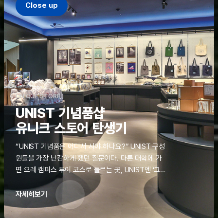
Close up
UNIQUE STORE
UNIST 기념품샵
유니크 스토어 탄생기
“UNIST 기념품은 어디서 사야 하나요?” UNIST 구성
원들을 가장 난감하게 했던 질문이다. 다른 대학에 가
면 으레 캠퍼스 투어 코스로 들르는 곳, UNIST엔 ‘그
것’이 없었다. 학교 탐방을 왔던 고등학생도, 자녀를 방
문하러 온 학부모도 빈손으로 돌려보내야 했던 아쉬움
자세히보기
을 달래줄 공간이 ‘유니크 스토어(UNIQUE
STORE)’라는 이름으로 지난해 11월 문을 열었다.