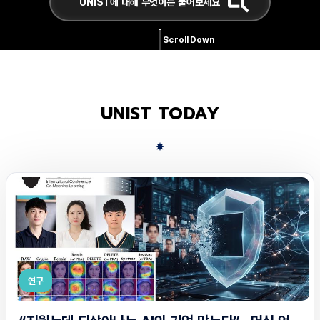
Scroll Down
UNIST TODAY
연구