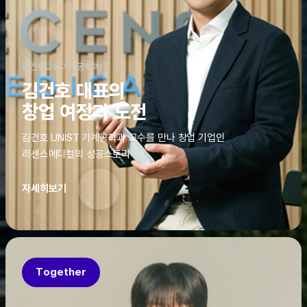
김건호교수(기계공학과)
김건호 대표의
창업 여정과 도전
김건호 UNIST 기계공학과 교수를 만나 창업 기업인
리센스메디컬의 성공스토리
자세히보기
Together