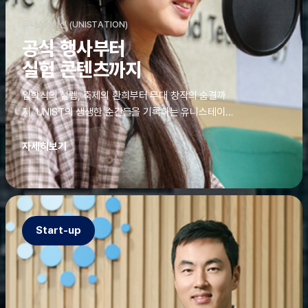
유니스테이션 (UNISTATION)
공식 행사부터
실험 콘텐츠까지
입학식의 설렘, 축제의 환희부터 무대 창작의 숨결까
지. UNIST의 생생한 순간들을 기록하는 유니스테이션
에는 청춘의 열정과 땀이 고스란히 쌓여 있었다. 그 기
록을 위해 편집실은 밤새 불을 밝히기도, 국원들은 소
자세히보기
파에 몸을 떨군 채 쪽잠을 자기도 한다. 이렇듯, 유니스
테이션의 성실한 기록이 있어, UNIST의 이야기는 오
늘도 새로운 빛으로 반짝일 수 있다.
Start-up