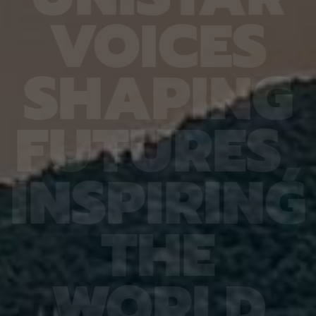
6.4%
가 959개에 불과한 데다, 발생 과정에서 사멸하는
제 대상
V
O
I
C
E
S
진 여러
131개 세포를 포함해 각 세포가 언제 태어나고 어떻
않은 나
는지 평
게 죽는지가 완벽히 밝혀져 있어서 세포 사멸 추적
지만 주
번째로 제
실험에 가장 적합한 모델 동물이다. 실제 관찰 결과,
정보를 
어 후보
CED-4, CED-3 등 세포 사멸 조절 단백질의 세포
아나는 
S
H
A
P
I
N
G
 있다면,
내 위치가 조직과 발달 단계에 따라 달라지는 현상이
다”라고
 평균
확인됐다. 이는 세포 사멸이 단순히 유전자 스위치를
결과, 
잘 골랐
켜고 끄는 과정이 아니라 단백질의 유기적인 위치 변
췄으며,
위 정확
화까지 맞물리는 고도화된 조절 과정이라는 연구진
로 억제
F
U
T
U
R
E
S
,
이번 연
의 가설을 뒷받침하는 결과다. 공동연구팀은 “예쁜꼬
5장을 
 1저자
마선충의 세포 예정사 주요 유전자와 유사한 계열이
정확도가
라 환경
사람을 포함한 포유류에도 보존돼 있는 만큼, 향후
다. 또
학습 기
암처럼 세포 예정사 조절에 이상이 생기는 질환을 이
인식 정
I
N
S
P
I
R
I
N
G
혀냈고,
해하는 데 기초 자료가 될 수 있다” 연구팀은 이어
터셋인 
했다.
“이번에 만든 형광 관찰 도구는 세포가 어떤 조건에
셋인 
와 고
서 죽고 살아남는지를 모델 동물의 생체 안에서 밝히
CASI
을 제시
는 데 활용될 수 있을 것”이라고 덧붙였다. 이번 연구
공동 연
T
H
E
 감시 시
는 기초과학연구원(IBS)과 과학기술정보통신부 한
위해 개
회 안전
국연구재단의 지원을 받아 수행됐으며, 연구 결과는
할 수 
을 것으
국제학술지‘ 셀 데스 앤 디퍼런시에이션’(Cell
돼 얼굴
비전 분
Death & Differentiation)’에 6월 10일 온라인
가 중요
패턴 인
공개됐다.
고 기대
W
O
R
L
D
권위의
택됐다.
(Inter
Learn