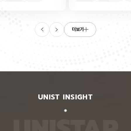
연합학습
(C. elegans)의 배아 체세포와 성체 생식세포에서
학습을 
로 보내
세포 예정사를 결정하는 방식이 다르다는 사실을 규
만 선택
이중조절
체세포
인물
 이를 모
명했다고 15일 밝혔다. 연구에 따르면, 배아 체세포
삭제를 
. 연구
에서는 죽을 세포에서만 세포 사멸 시작 신호가 켜졌
데이터
영상에서
다. 반면 생식세포에서는 DNA 손상을 감지해 사멸
는 데 
들 때,
신호를 켜는 단계와 실제 죽음을 실행하는 단계가 분
정보를 
더보기
 수 있
리된 ‘이중 조절’이 작동했다. 방사선으로 DNA를 손
제 대상
은 민감
상시키자 세포 사멸을 시작하는 egl-1 유전자가 생
는 기술
도 AI를
식세포 전반에서 활성화됐지만, 실제로 죽은 것은 난
성능을 
람 재식
자로 자라기 전 염색체를 점검하는 단계인 후기 파키
확보하더
. 개별
텐 단계에 있는 일부 생식세포뿐이었다. 연구진은 이
다. 연
모습이나
러한 이중 조절이 종 보존에 필수적인 생식세포를 한
제’와 
 한 사
꺼번에 잃지 않으면서도 손상이 심한 세포는 제거하
약성’을
 때문이
기 위한 안전장치일 수 있다고 해석했다. 손상 신호
했다. 
이 확인
에 따라 생식세포 전체가 죽을 준비를 하되, 일정한
인식하지
출한 특
발달 단계와 추가 조건을 충족한 세포에서만 죽음을
게 유지
 나눈
실행하는 방식을 통해 번식에 필요한 생식세포는 보
성능은 
서 가져
존하면서 손상된 유전정보가 다음 세대로 전달되는
특징이 
UNIST INSIGHT
새로운
것을 막는 것으로 볼 수 있다는 설명이다. 다만 생식
보여줘도
이다.
세포 중 일부만 실제 죽음에 이르게 하는 구체적인
예를 들
를 결합
후속 조절 기전에 관해서는 추가적인 연구가 필요하
이나 표
 학습시키
다고 밝혔다. 연구팀은 유전자 가위 기술을 이용해
를 인식
U
N
I
S
T
A
R
대로 유지
세포 예정사 유전자 4종과 관련 단백질에 형광 표지
군집 형
평가했을
자를 달아 관찰하는 방식으로 이 같은 사실을 밝혀냈
어주면 
최고치보
다. 예쁜꼬마선충은 몸이 투명하고 전체 체세포 숫자
이다. 