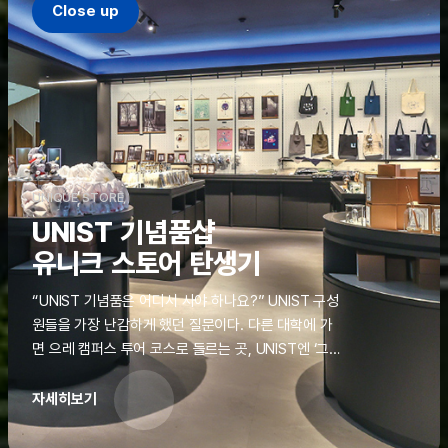
Close up
UNIQUE STORE
UNIST 기념품샵
유니크 스토어 탄생기
“UNIST 기념품은 어디서 사야 하나요?” UNIST 구성
원들을 가장 난감하게 했던 질문이다. 다른 대학에 가
면 으레 캠퍼스 투어 코스로 들르는 곳, UNIST엔 ‘그
것’이 없었다. 학교 탐방을 왔던 고등학생도, 자녀를 방
문하러 온 학부모도 빈손으로 돌려보내야 했던 아쉬움
자세히보기
을 달래줄 공간이 ‘유니크 스토어(UNIQUE
STORE)’라는 이름으로 지난해 11월 문을 열었다.