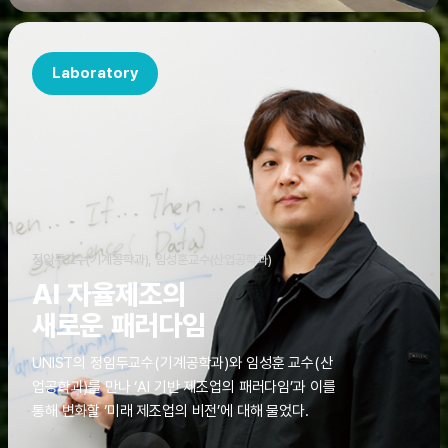
Laboratory
정임두교수(기계공학과), 임성훈교수(산업공학과)
AI 자율제조의
새로운 패러다임
UNIST의 정임두교수(기계공학과)와 임성훈 교수(산
업공학과)를 만나 ‘AI 기반 제조업의 패러다임’과 이를
통해 변화할 ‘미래 제조업의 비전’에 대해 물었다.