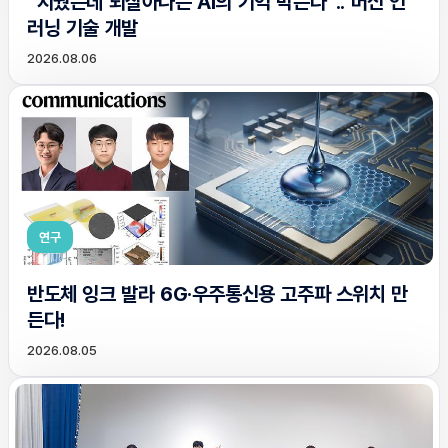
“지웠는데 되살아나는 AI의 기억 막는다”.. 머신 언
러닝 기술 개발
2026.08.06
연구
반도체 잉크 발라 6G·우주통신용 고주파 스위치 만
든다!
2026.08.05