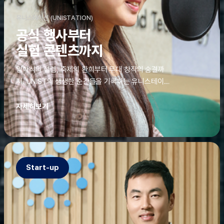
유니스테이션 (UNISTATION)
공식 행사부터
실험 콘텐츠까지
입학식의 설렘, 축제의 환희부터 무대 창작의 숨결까
지. UNIST의 생생한 순간들을 기록하는 유니스테이션
에는 청춘의 열정과 땀이 고스란히 쌓여 있었다. 그 기
록을 위해 편집실은 밤새 불을 밝히기도, 국원들은 소
자세히보기
파에 몸을 떨군 채 쪽잠을 자기도 한다. 이렇듯, 유니스
테이션의 성실한 기록이 있어, UNIST의 이야기는 오
늘도 새로운 빛으로 반짝일 수 있다.
Start-up