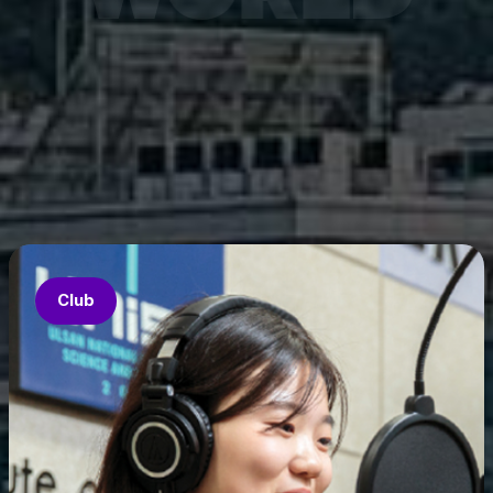
7월 6
은 과기
‘중견
의 지원
‘인공지
‘지역지
업’의 
Club