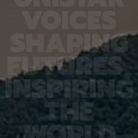
6.4%
가 959개에 불과한 데다, 발생 과정에서 사멸하는
제 대상
V
O
I
C
E
S
진 여러
131개 세포를 포함해 각 세포가 언제 태어나고 어떻
않은 나
는지 평
게 죽는지가 완벽히 밝혀져 있어서 세포 사멸 추적
지만 주
번째로 제
실험에 가장 적합한 모델 동물이다. 실제 관찰 결과,
정보를 
어 후보
CED-4, CED-3 등 세포 사멸 조절 단백질의 세포
아나는 
S
H
A
P
I
N
G
 있다면,
내 위치가 조직과 발달 단계에 따라 달라지는 현상이
다”라고
 평균
확인됐다. 이는 세포 사멸이 단순히 유전자 스위치를
결과, 
잘 골랐
켜고 끄는 과정이 아니라 단백질의 유기적인 위치 변
췄으며,
위 정확
화까지 맞물리는 고도화된 조절 과정이라는 연구진
로 억제
F
U
T
U
R
E
S
,
이번 연
의 가설을 뒷받침하는 결과다. 공동연구팀은 “예쁜꼬
5장을 
 1저자
마선충의 세포 예정사 주요 유전자와 유사한 계열이
정확도가
라 환경
사람을 포함한 포유류에도 보존돼 있는 만큼, 향후
다. 또
학습 기
암처럼 세포 예정사 조절에 이상이 생기는 질환을 이
인식 정
I
N
S
P
I
R
I
N
G
혀냈고,
해하는 데 기초 자료가 될 수 있다” 연구팀은 이어
터셋인 
했다.
“이번에 만든 형광 관찰 도구는 세포가 어떤 조건에
셋인 
와 고
서 죽고 살아남는지를 모델 동물의 생체 안에서 밝히
CASI
을 제시
는 데 활용될 수 있을 것”이라고 덧붙였다. 이번 연구
공동 연
T
H
E
 감시 시
는 기초과학연구원(IBS)과 과학기술정보통신부 한
위해 개
회 안전
국연구재단의 지원을 받아 수행됐으며, 연구 결과는
할 수 
을 것으
국제학술지‘ 셀 데스 앤 디퍼런시에이션’(Cell
돼 얼굴
비전 분
Death & Differentiation)’에 6월 10일 온라인
가 중요
패턴 인
공개됐다.
고 기대
W
O
R
L
D
권위의
택됐다.
(Inter
Learn