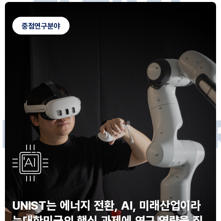
G
L
O
B
A
L
C
A
M
P
U
S
중점연구분야
F
O
R
F
U
T
U
R
E
I
N
N
O
V
A
T
O
S
UNIST는 에너지 전환, AI, 미래산업이라
는
대한민국의 핵심 과제에 연구 역량을 집