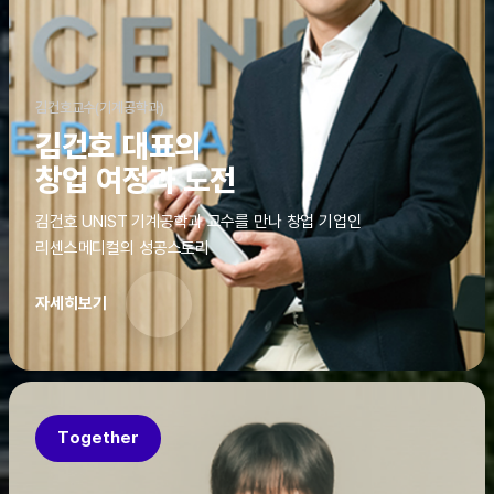
김건호교수(기계공학과)
김건호 대표의
창업 여정과 도전
김건호 UNIST 기계공학과 교수를 만나 창업 기업인
리센스메디컬의 성공스토리
자세히보기
Together