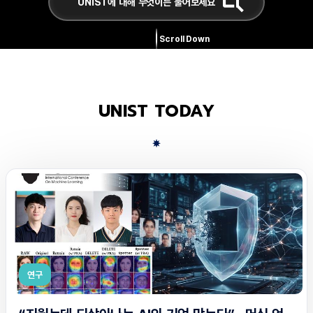
Scroll Down
UNIST TODAY
연구