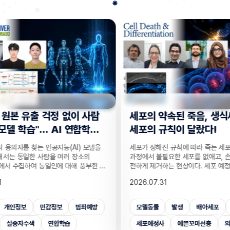
사람
세포의 약속된 죽음, 생식세포와 체
“지웠
학습
세포의 규칙이 달랐다!
는다”
 모델을
세포가 정해진 규칙에 따라 죽는 세포 예정사는 발생
인공지능
의
과정에서 불필요한 세포를 없애고, 손상된 세포를 안
데이터를
부한 정
전하게 제거하는 현상이다. 세포 예정사가 제때 이뤄
보가 다
감 정보
지지 않으면, 손가락 사이 세포들이 제거되지 못해
새롭게 
2026.07.31
2026.
않고도,
손가락이 붙은 채 태어나고, 고장 난 세포가 증식해
수팀과 
해 같은
암이 될 수 있다. 이러한 세포 예정사의 규칙이 세포
와 닮은
키는 기술
종류마다 다르다는 점이 새롭게 밝혀졌다. UNIST
만으로 
죄예방
모델동물
발생
배아세포
세포사멸
개인
은 카메
의과학대학원 안톤 가트너 교수팀은 기초과학연구원
언러닝 
 높이는
(IBS) 유전체 항상성 연구단과 함께 예쁜꼬마선충
일 밝혔다
세포예정사
예쁜꼬마선충
의과학대학원
보안