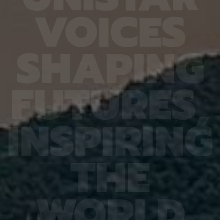
기존에 서로 맞지 않아 보였던 열처리와
확도가 기존 16.20%에서 90.79
V
O
I
C
E
S
산소 빈자리의 성질에 미치는 영향도 일
다. 또 다른 비전언어모델인 큐웬(Qw
 수 있다. 열처리는 산화물 반도체의
HandVQA로 학습한 뒤 손동작 인식
전기적 특성을 조절하기 위해 쓰이는 공
작용 과제를 별도로 배우지 않았는데
에는 열처리하면 박막 내부의 빈 공간이
각 10.33%포인트와 2.63%포인트
S
H
A
P
I
N
G
자 밀도가 높아져 산소 빈자리 주변에
저자인 MD 칼레쿠자만 차우두리 세
박막 전체로 퍼진다고 봤다. 하지만 박
Khalequzzaman Chowdhury
면 마찬가지로 밀도가 높아져도 전자가
“틀렸던 시험 문제도 다시 잘 풀었을 
빈자리 주변에 갇히는 현상이 보고돼 왔
제 풀이 응용력도 높아진 것”이라며 “
F
U
T
U
R
E
S
,
 원자와 전자의 상태를 계산하는 밀도범
간 이해력이 다른 손 관련 과제로 이
성좌표 분석, 열을 받은 원자들의 움직
부담을 늘리지 않고도 성능 향상 효과
 따라 재현하는 제일원리 분자동역학 시
다”고 설명했다. 백승렬 교수는 “손
해 이 같은 사실을 밝혀냈다. 정창욱
잘못 해석해도 로봇의 물체 조작이나
I
N
S
P
I
R
I
N
G
 빈자리 결함은 산화물 반도체에서 피
현실 기기의 명령 인식에서는 큰 오
결함이지만, 그 결함의 전기적 역할을
있다”며 “HandVQA는 인공지능이 
 조절할 수 있음을 이번 연구를 통해
직임을 이해하는 과정에서 어떤 부
 “열처리 조건이나 박막에 걸리는 응력
구체적으로 진단하고, 이를 보완할 수
T
H
E
문턱전압, 전류가 켜지고 꺼지는 특성,
료가 될 것”이라고 말했다. 이번 연구
 제어하는 데 활용할 수 있을 것”이라
퓨터 비전 분야 최고 권위 학회인 ‘C
 이번 연구는 미국화학회(ACS)에서 발
2026(Conference on Computer
트리 오브 머티리얼즈(Chemistry of
Pattern Recognition)’에 채택
s)에 6월 23일 출판됐다. 연구 수행은 한
한국연구재단 기초연구(중견연구) 과
W
O
R
L
D
RF) 나노·소재기술개발사업
단 기초 연구실 과제, IITP Star Fel
9547)의 지원을 받아 이뤄졌다.
IITP 인공지능대학원 과제, IITP LG
성 사업 등의 지원을 받아 이뤄졌다.