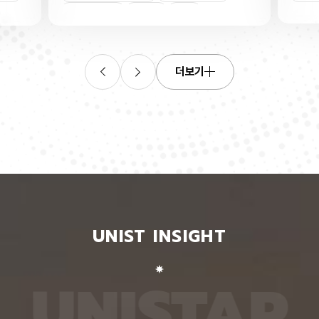
 IGZO는 인듐, 갈륨, 아연과 산소로
킬 수 있는 표준 평가 자료를 내놨다.
다. 낮은 온도에서 박막으로 만들기 쉬
강·가상 현실, 원격 수술·재활 보조 
체
열처리
인장
과 TV 화면을 작동시키는 박막트랜지스
동작 인식이 필요한 분야 기술 개발에
자 재료로 널리 쓰인다. 이 IGZO를 박
을 전망이다. 인공지능대학원 백승렬
하는 과정에서 산소 자리가 듬성듬성 비
이 인식한 것을 말로 설명할 수 있는 
기는데, 이 결함이 전류 흐름과 작동 전
언어모델의 손 자세 이해력을 평가하
더보기
자 성능을 불안정하게 만들 수 있다. 산
있는 벤치마크 데이터셋 ‘HandVQA
리에 남은 두 개의 전자가 빈자리 주변
치마크 데이터셋은 여러 AI 모델에 
박막 전체로 퍼지느냐에 따라 소자의 작
해 성능을 객관적으로 비교하고, 어
능이 달라지는 것이다. 이번 연구에 따
적으로 틀리는지를 찾아내는 표준 시
 빈자리 주변에 갇히거나 박막 전체로
와 정답을 다시 학습시키면 부족한 
 산소 빈자리 주변의 원자 배열에 따라
교재로도 쓸 수 있다. 연구팀은 손 사
정 금속 원자 사이가 가까워지면 전자가
의 3차원 좌표가 함께 담긴 자료를 
 갇히고, 멀어지면 박막 전체로 퍼지는
동 변환하는 프로그램을 만들어, 사진
차이는 산소 빈자리에 남은 전자가 머무
씩 총 160만 개가 넘는 평가 문항을
치인 ‘결함 준위’의 변화에서 비롯된다는
그램은 관절 좌표에서 손가락의 굽힘
함 준위가 낮고 깊을수록 전자가 빈자리
이 거리, 좌우·상하·앞뒤 위치 관계를
잡혀 빠져나오기 어렵다. 열처리와 박막
‘펴짐·굽힘’, ‘가까움·벌어짐’, ‘앞·뒤
UNIST INSIGHT
 인장은 모두 산소 빈자리 주변의 특정
문과 보기, 정답으로 바꾼다. Hand
이를 벌려 이 결함 준위를 높이는 효과
전언어모델을 평가해 본 결과, 손 자
함 준위가 높아지면 전자는 빈자리에서
지 않은 비전언어모델들은 방향 관계
 전체로 퍼지기 쉬워진다. 열처리를 하
서 거의 ‘찍기’와 비슷한 수준의 정확
U
N
I
S
T
A
R
 더 안정적인 위치로 재배열되면서 금속
히 관절 사이 거리를 판단하는 데 어
내는 에너지까지 줄어, 전자가 퍼진 상
비전언어모델인 ‘라바(LLaVA)’를 H
측면에서 더 안정한 상태가 된다. 연구
터셋으로 미세조정해 학습시키자, 관