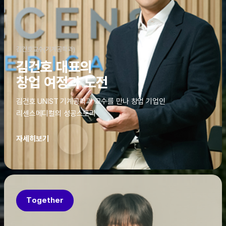
김건호교수(기계공학과)
김건호 대표의
창업 여정과 도전
김건호 UNIST 기계공학과 교수를 만나 창업 기업인
리센스메디컬의 성공스토리
자세히보기
Together