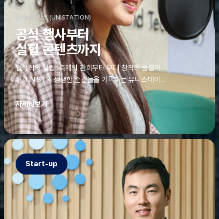
유니스테이션 (UNISTATION)
공식 행사부터
실험 콘텐츠까지
입학식의 설렘, 축제의 환희부터 무대 창작의 숨결까
지. UNIST의 생생한 순간들을 기록하는 유니스테이션
에는 청춘의 열정과 땀이 고스란히 쌓여 있었다. 그 기
록을 위해 편집실은 밤새 불을 밝히기도, 국원들은 소
자세히보기
파에 몸을 떨군 채 쪽잠을 자기도 한다. 이렇듯, 유니스
테이션의 성실한 기록이 있어, UNIST의 이야기는 오
늘도 새로운 빛으로 반짝일 수 있다.
Start-up