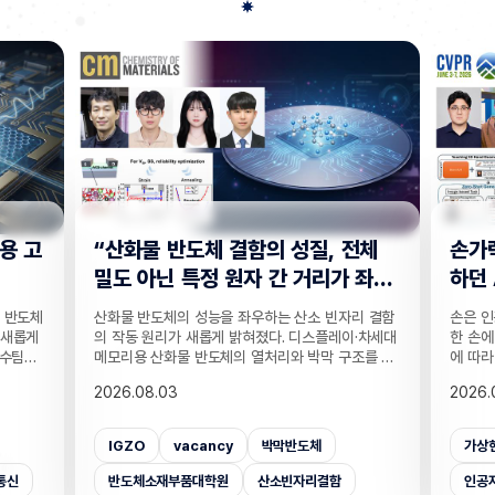
반도체 결함의 성질, 전체
손가락 위치 묻자 '찍기' 
 특정 원자 간 거리가 좌
하던 AI… 160만 연습문
해력 높였다!
체의 성능을 좌우하는 산소 빈자리 결함
손은 인공지능이 인식하기 까다로운 
가 새롭게 밝혀졌다. 디스플레이·차세대
한 손에 21개나 되는 관절이 촘촘히
화물 반도체의 열처리와 박막 구조를 정
에 따라 같은 손동작도 완전히 다르
계의 토대가 될 전망이다. UNIST 반도
다. 사진 속 사물은 잘 알아보는 인공
3
2026.08.03
대학원 정창욱 교수팀은 산화물 반도체
락이 얼마나 굽었는지, 어느 관절이 
리 결함의 성질을 결정하는 것은 반도체
은 세밀한 손 자세는 자주 틀린다. 기존
 원자들이 얼마나 촘촘하게 들어차 있는
능 평가는 사물의 종류나 상황을 묻는
vacancy
박막반도체
가상현실
벤치마크데이터셋
 결함 주변의 금속 원자 사이 거리라는
런 약점이 제대로 드러나지 않았는데
계산을 통해 증명했다고 19일 밝혔다.
이를 세부적으로 진단하고 부족한 
부품대학원
산소빈자리결함
인공지능대학원
증강현실