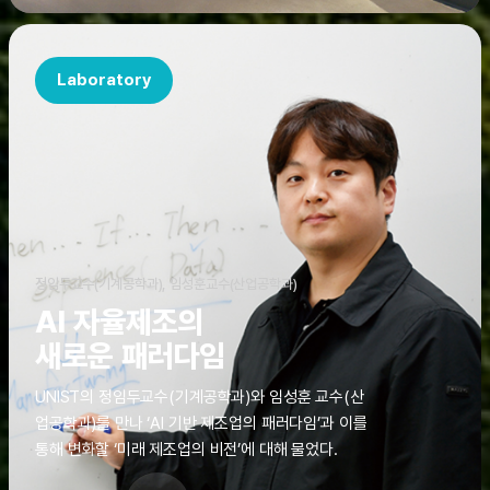
Laboratory
정임두교수(기계공학과), 임성훈교수(산업공학과)
AI 자율제조의
새로운 패러다임
UNIST의 정임두교수(기계공학과)와 임성훈 교수(산
업공학과)를 만나 ‘AI 기반 제조업의 패러다임’과 이를
통해 변화할 ‘미래 제조업의 비전’에 대해 물었다.