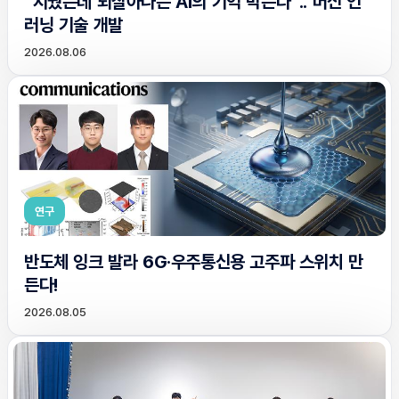
“지웠는데 되살아나는 AI의 기억 막는다”.. 머신 언
러닝 기술 개발
2026.08.06
연구
반도체 잉크 발라 6G·우주통신용 고주파 스위치 만
든다!
2026.08.05