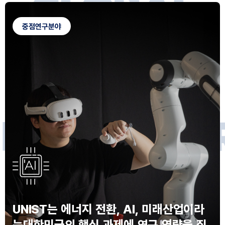
G
L
O
B
A
L
C
A
M
P
U
S
중점연구분야
F
O
R
F
U
T
U
R
E
I
N
N
O
V
A
T
O
S
UNIST는 에너지 전환, AI, 미래산업이라
는
대한민국의 핵심 과제에 연구 역량을 집