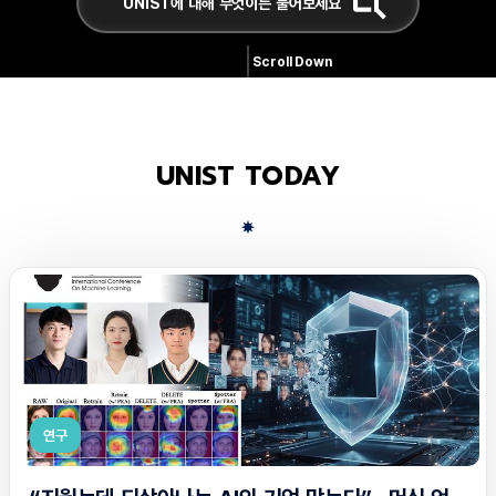
Scroll Down
UNIST TODAY
연구