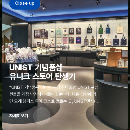
Close up
UNIQUE STORE
UNIST 기념품샵
유니크 스토어 탄생기
“UNIST 기념품은 어디서 사야 하나요?” UNIST 구성
원들을 가장 난감하게 했던 질문이다. 다른 대학에 가
면 으레 캠퍼스 투어 코스로 들르는 곳, UNIST엔 ‘그
것’이 없었다. 학교 탐방을 왔던 고등학생도, 자녀를 방
문하러 온 학부모도 빈손으로 돌려보내야 했던 아쉬움
자세히보기
을 달래줄 공간이 ‘유니크 스토어(UNIQUE
STORE)’라는 이름으로 지난해 11월 문을 열었다.