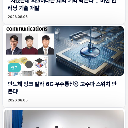
“지웠는데 되살아나는 AI의 기억 막는다”.. 머신 언
러닝 기술 개발
2026.08.06
연구
반도체 잉크 발라 6G·우주통신용 고주파 스위치 만
든다!
2026.08.05