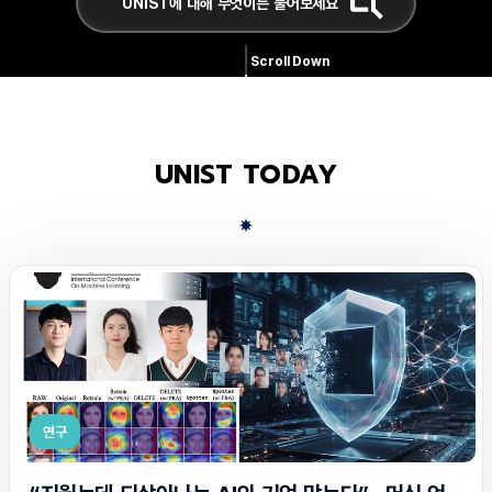
Scroll Down
UNIST TODAY
연구