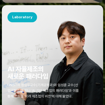
Laboratory
정임두교수(기계공학과), 임성훈교수(산업공학과)
AI 자율제조의
새로운 패러다임
UNIST의 정임두교수(기계공학과)와 임성훈 교수(산
업공학과)를 만나 ‘AI 기반 제조업의 패러다임’과 이를
통해 변화할 ‘미래 제조업의 비전’에 대해 물었다.