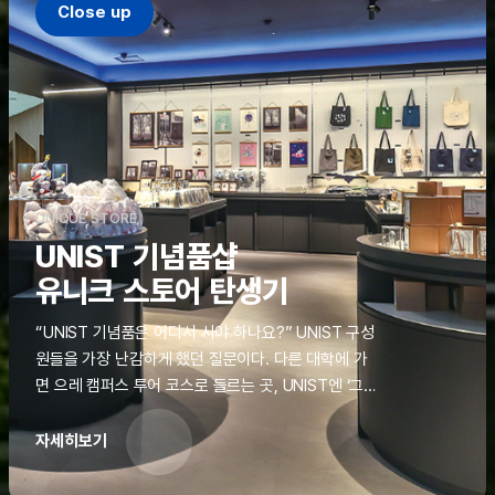
Close up
UNIQUE STORE
UNIST 기념품샵
유니크 스토어 탄생기
“UNIST 기념품은 어디서 사야 하나요?” UNIST 구성
원들을 가장 난감하게 했던 질문이다. 다른 대학에 가
면 으레 캠퍼스 투어 코스로 들르는 곳, UNIST엔 ‘그
것’이 없었다. 학교 탐방을 왔던 고등학생도, 자녀를 방
문하러 온 학부모도 빈손으로 돌려보내야 했던 아쉬움
자세히보기
을 달래줄 공간이 ‘유니크 스토어(UNIQUE
STORE)’라는 이름으로 지난해 11월 문을 열었다.