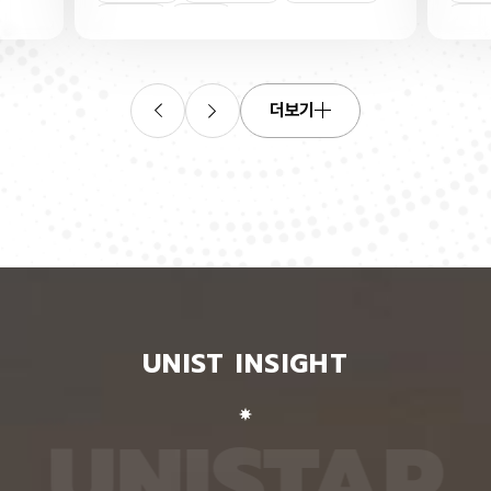
연합학습
(C. elegans)의 배아 체세포와 성체 생식세포에서
학습을 
로 보내
세포 예정사를 결정하는 방식이 다르다는 사실을 규
만 선택
이중조절
체세포
인물
 이를 모
명했다고 15일 밝혔다. 연구에 따르면, 배아 체세포
삭제를 
. 연구
에서는 죽을 세포에서만 세포 사멸 시작 신호가 켜졌
데이터
영상에서
다. 반면 생식세포에서는 DNA 손상을 감지해 사멸
는 데 
들 때,
신호를 켜는 단계와 실제 죽음을 실행하는 단계가 분
정보를 
더보기
 수 있
리된 ‘이중 조절’이 작동했다. 방사선으로 DNA를 손
제 대상
은 민감
상시키자 세포 사멸을 시작하는 egl-1 유전자가 생
는 기술
도 AI를
식세포 전반에서 활성화됐지만, 실제로 죽은 것은 난
성능을 
람 재식
자로 자라기 전 염색체를 점검하는 단계인 후기 파키
확보하더
. 개별
텐 단계에 있는 일부 생식세포뿐이었다. 연구진은 이
다. 연
모습이나
러한 이중 조절이 종 보존에 필수적인 생식세포를 한
제’와 
 한 사
꺼번에 잃지 않으면서도 손상이 심한 세포는 제거하
약성’을
 때문이
기 위한 안전장치일 수 있다고 해석했다. 손상 신호
했다. 
이 확인
에 따라 생식세포 전체가 죽을 준비를 하되, 일정한
인식하지
출한 특
발달 단계와 추가 조건을 충족한 세포에서만 죽음을
게 유지
 나눈
실행하는 방식을 통해 번식에 필요한 생식세포는 보
성능은 
서 가져
존하면서 손상된 유전정보가 다음 세대로 전달되는
특징이 
UNIST INSIGHT
새로운
것을 막는 것으로 볼 수 있다는 설명이다. 다만 생식
보여줘도
이다.
세포 중 일부만 실제 죽음에 이르게 하는 구체적인
예를 들
를 결합
후속 조절 기전에 관해서는 추가적인 연구가 필요하
이나 표
 학습시키
다고 밝혔다. 연구팀은 유전자 가위 기술을 이용해
를 인식
U
N
I
S
T
A
R
대로 유지
세포 예정사 유전자 4종과 관련 단백질에 형광 표지
군집 형
평가했을
자를 달아 관찰하는 방식으로 이 같은 사실을 밝혀냈
어주면 
최고치보
다. 예쁜꼬마선충은 몸이 투명하고 전체 체세포 숫자
이다. 