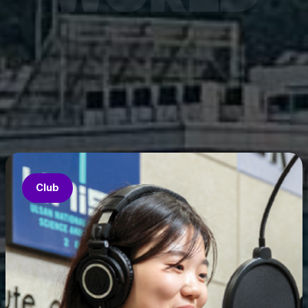
7월 6
은 과기
‘중견
의 지원
‘인공지
‘지역지
업’의 
Club