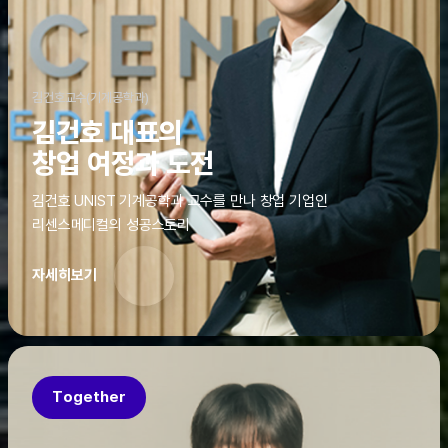
김건호교수(기계공학과)
김건호 대표의
창업 여정과 도전
김건호 UNIST 기계공학과 교수를 만나 창업 기업인
리센스메디컬의 성공스토리
자세히보기
Together