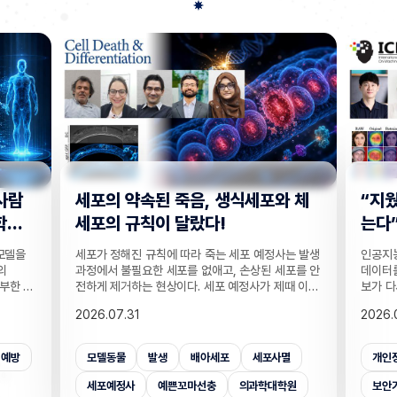
사람
세포의 약속된 죽음, 생식세포와 체
“지웠
학습
세포의 규칙이 달랐다!
는다”
 모델을
세포가 정해진 규칙에 따라 죽는 세포 예정사는 발생
인공지능
의
과정에서 불필요한 세포를 없애고, 손상된 세포를 안
데이터를
부한 정
전하게 제거하는 현상이다. 세포 예정사가 제때 이뤄
보가 다
감 정보
지지 않으면, 손가락 사이 세포들이 제거되지 못해
새롭게 
2026.07.31
2026.
않고도,
손가락이 붙은 채 태어나고, 고장 난 세포가 증식해
수팀과 
해 같은
암이 될 수 있다. 이러한 세포 예정사의 규칙이 세포
와 닮은
키는 기술
종류마다 다르다는 점이 새롭게 밝혀졌다. UNIST
만으로 
죄예방
모델동물
발생
배아세포
세포사멸
개인
은 카메
의과학대학원 안톤 가트너 교수팀은 기초과학연구원
언러닝 
 높이는
(IBS) 유전체 항상성 연구단과 함께 예쁜꼬마선충
일 밝혔다
세포예정사
예쁜꼬마선충
의과학대학원
보안