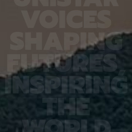
6.4%
가 959개에 불과한 데다, 발생 과정에서 사멸하는
제 대상
V
O
I
C
E
S
진 여러
131개 세포를 포함해 각 세포가 언제 태어나고 어떻
않은 나
는지 평
게 죽는지가 완벽히 밝혀져 있어서 세포 사멸 추적
지만 주
번째로 제
실험에 가장 적합한 모델 동물이다. 실제 관찰 결과,
정보를 
어 후보
CED-4, CED-3 등 세포 사멸 조절 단백질의 세포
아나는 
S
H
A
P
I
N
G
 있다면,
내 위치가 조직과 발달 단계에 따라 달라지는 현상이
다”라고
 평균
확인됐다. 이는 세포 사멸이 단순히 유전자 스위치를
결과, 
잘 골랐
켜고 끄는 과정이 아니라 단백질의 유기적인 위치 변
췄으며,
위 정확
화까지 맞물리는 고도화된 조절 과정이라는 연구진
로 억제
F
U
T
U
R
E
S
,
이번 연
의 가설을 뒷받침하는 결과다. 공동연구팀은 “예쁜꼬
5장을 
 1저자
마선충의 세포 예정사 주요 유전자와 유사한 계열이
정확도가
라 환경
사람을 포함한 포유류에도 보존돼 있는 만큼, 향후
다. 또
학습 기
암처럼 세포 예정사 조절에 이상이 생기는 질환을 이
인식 정
I
N
S
P
I
R
I
N
G
혀냈고,
해하는 데 기초 자료가 될 수 있다” 연구팀은 이어
터셋인 
했다.
“이번에 만든 형광 관찰 도구는 세포가 어떤 조건에
셋인 
와 고
서 죽고 살아남는지를 모델 동물의 생체 안에서 밝히
CASI
을 제시
는 데 활용될 수 있을 것”이라고 덧붙였다. 이번 연구
공동 연
T
H
E
 감시 시
는 기초과학연구원(IBS)과 과학기술정보통신부 한
위해 개
회 안전
국연구재단의 지원을 받아 수행됐으며, 연구 결과는
할 수 
을 것으
국제학술지‘ 셀 데스 앤 디퍼런시에이션’(Cell
돼 얼굴
비전 분
Death & Differentiation)’에 6월 10일 온라인
가 중요
패턴 인
공개됐다.
고 기대
W
O
R
L
D
권위의
택됐다.
(Inter
Learn