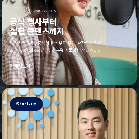
유니스테이션 (UNISTATION)
공식 행사부터
실험 콘텐츠까지
입학식의 설렘, 축제의 환희부터 무대 창작의 숨결까
지. UNIST의 생생한 순간들을 기록하는 유니스테이션
에는 청춘의 열정과 땀이 고스란히 쌓여 있었다. 그 기
록을 위해 편집실은 밤새 불을 밝히기도, 국원들은 소
자세히보기
파에 몸을 떨군 채 쪽잠을 자기도 한다. 이렇듯, 유니스
테이션의 성실한 기록이 있어, UNIST의 이야기는 오
늘도 새로운 빛으로 반짝일 수 있다.
Start-up