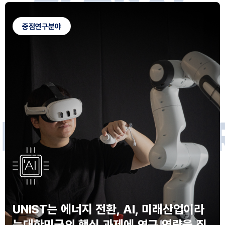
G
L
O
B
A
L
C
A
M
P
U
S
중점연구분야
F
O
R
F
U
T
U
R
E
I
N
N
O
V
A
T
O
S
UNIST는 에너지 전환, AI, 미래산업이라
는
대한민국의 핵심 과제에 연구 역량을 집