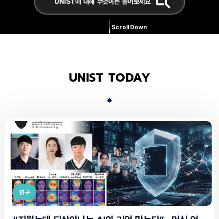
Scroll Down
UNIST TODAY
연구