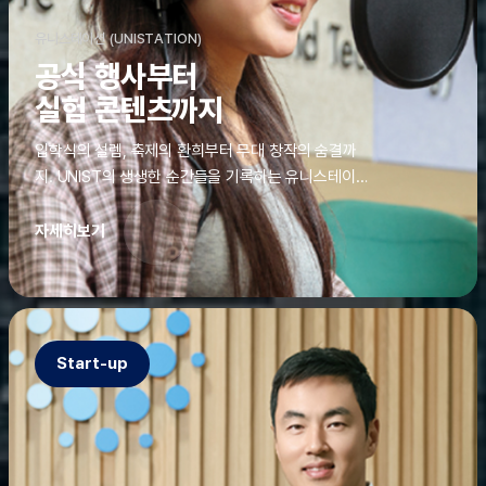
유니스테이션 (UNISTATION)
공식 행사부터
실험 콘텐츠까지
입학식의 설렘, 축제의 환희부터 무대 창작의 숨결까
지. UNIST의 생생한 순간들을 기록하는 유니스테이션
에는 청춘의 열정과 땀이 고스란히 쌓여 있었다. 그 기
록을 위해 편집실은 밤새 불을 밝히기도, 국원들은 소
자세히보기
파에 몸을 떨군 채 쪽잠을 자기도 한다. 이렇듯, 유니스
테이션의 성실한 기록이 있어, UNIST의 이야기는 오
늘도 새로운 빛으로 반짝일 수 있다.
Start-up