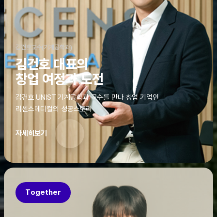
김건호교수(기계공학과)
김건호 대표의
창업 여정과 도전
김건호 UNIST 기계공학과 교수를 만나 창업 기업인
리센스메디컬의 성공스토리
자세히보기
Together