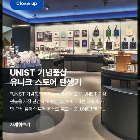
Close up
UNIQUE STORE
UNIST 기념품샵
유니크 스토어 탄생기
“UNIST 기념품은 어디서 사야 하나요?” UNIST 구성
원들을 가장 난감하게 했던 질문이다. 다른 대학에 가
면 으레 캠퍼스 투어 코스로 들르는 곳, UNIST엔 ‘그
것’이 없었다. 학교 탐방을 왔던 고등학생도, 자녀를 방
문하러 온 학부모도 빈손으로 돌려보내야 했던 아쉬움
자세히보기
을 달래줄 공간이 ‘유니크 스토어(UNIQUE
STORE)’라는 이름으로 지난해 11월 문을 열었다.