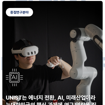
G
L
O
B
A
L
C
A
M
P
U
S
중점연구분야
F
O
R
F
U
T
U
R
E
I
N
N
O
V
A
T
O
S
UNIST는 에너지 전환, AI, 미래산업이라
는
대한민국의 핵심 과제에 연구 역량을 집