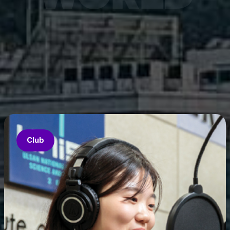
7월 6
은 과기
‘중견
의 지원
‘인공지
‘지역지
업’의 
Club