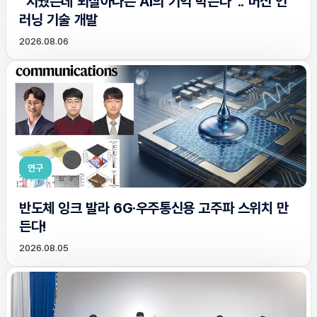
“지웠는데 되살아나는 AI의 기억 막는다”.. 머신 언
러닝 기술 개발
2026.08.06
연구
반도체 잉크 발라 6G·우주통신용 고주파 스위치 만
든다!
2026.08.05