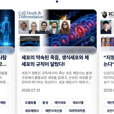
사람
세포의 약속된 죽음, 생식세포와 체
“지웠
학습
세포의 규칙이 달랐다!
는다”
 모델을
세포가 정해진 규칙에 따라 죽는 세포 예정사는 발생
인공지능
의
과정에서 불필요한 세포를 없애고, 손상된 세포를 안
데이터를
부한 정
전하게 제거하는 현상이다. 세포 예정사가 제때 이뤄
보가 다
감 정보
지지 않으면, 손가락 사이 세포들이 제거되지 못해
새롭게 
2026.07.31
2026.
않고도,
손가락이 붙은 채 태어나고, 고장 난 세포가 증식해
수팀과 
해 같은
암이 될 수 있다. 이러한 세포 예정사의 규칙이 세포
와 닮은
키는 기술
종류마다 다르다는 점이 새롭게 밝혀졌다. UNIST
만으로 
죄예방
모델동물
발생
배아세포
세포사멸
개인
은 카메
의과학대학원 안톤 가트너 교수팀은 기초과학연구원
언러닝 
 높이는
(IBS) 유전체 항상성 연구단과 함께 예쁜꼬마선충
일 밝혔다
세포예정사
예쁜꼬마선충
의과학대학원
보안