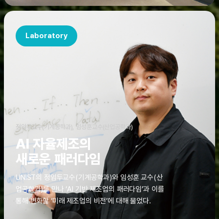
Laboratory
정임두교수(기계공학과), 임성훈교수(산업공학과)
AI 자율제조의
새로운 패러다임
UNIST의 정임두교수(기계공학과)와 임성훈 교수(산
업공학과)를 만나 ‘AI 기반 제조업의 패러다임’과 이를
통해 변화할 ‘미래 제조업의 비전’에 대해 물었다.