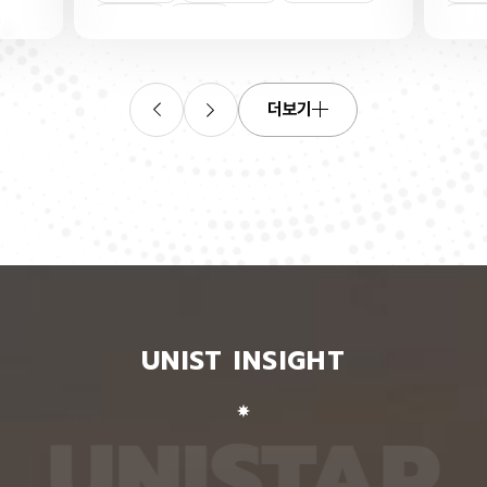
연합학습
(C. elegans)의 배아 체세포와 성체 생식세포에서
학습을 
로 보내
세포 예정사를 결정하는 방식이 다르다는 사실을 규
만 선택
이중조절
체세포
인물
 이를 모
명했다고 15일 밝혔다. 연구에 따르면, 배아 체세포
삭제를 
. 연구
에서는 죽을 세포에서만 세포 사멸 시작 신호가 켜졌
데이터
영상에서
다. 반면 생식세포에서는 DNA 손상을 감지해 사멸
는 데 
들 때,
신호를 켜는 단계와 실제 죽음을 실행하는 단계가 분
정보를 
더보기
 수 있
리된 ‘이중 조절’이 작동했다. 방사선으로 DNA를 손
제 대상
은 민감
상시키자 세포 사멸을 시작하는 egl-1 유전자가 생
는 기술
도 AI를
식세포 전반에서 활성화됐지만, 실제로 죽은 것은 난
성능을 
람 재식
자로 자라기 전 염색체를 점검하는 단계인 후기 파키
확보하더
. 개별
텐 단계에 있는 일부 생식세포뿐이었다. 연구진은 이
다. 연
모습이나
러한 이중 조절이 종 보존에 필수적인 생식세포를 한
제’와 
 한 사
꺼번에 잃지 않으면서도 손상이 심한 세포는 제거하
약성’을
 때문이
기 위한 안전장치일 수 있다고 해석했다. 손상 신호
했다. 
이 확인
에 따라 생식세포 전체가 죽을 준비를 하되, 일정한
인식하지
출한 특
발달 단계와 추가 조건을 충족한 세포에서만 죽음을
게 유지
 나눈
실행하는 방식을 통해 번식에 필요한 생식세포는 보
성능은 
서 가져
존하면서 손상된 유전정보가 다음 세대로 전달되는
특징이 
UNIST INSIGHT
새로운
것을 막는 것으로 볼 수 있다는 설명이다. 다만 생식
보여줘도
이다.
세포 중 일부만 실제 죽음에 이르게 하는 구체적인
예를 들
를 결합
후속 조절 기전에 관해서는 추가적인 연구가 필요하
이나 표
 학습시키
다고 밝혔다. 연구팀은 유전자 가위 기술을 이용해
를 인식
U
N
I
S
T
A
R
대로 유지
세포 예정사 유전자 4종과 관련 단백질에 형광 표지
군집 형
평가했을
자를 달아 관찰하는 방식으로 이 같은 사실을 밝혀냈
어주면 
최고치보
다. 예쁜꼬마선충은 몸이 투명하고 전체 체세포 숫자
이다. 