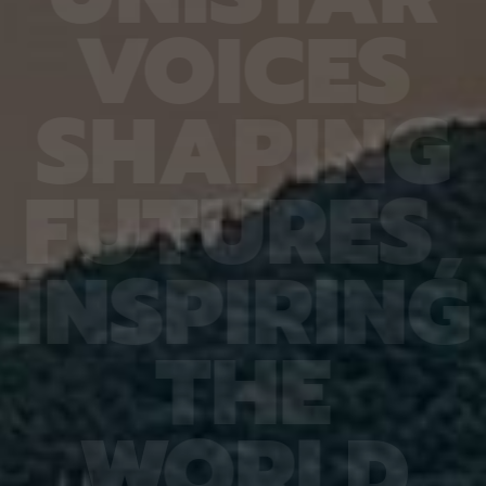
6.4%
가 959개에 불과한 데다, 발생 과정에서 사멸하는
제 대상
V
O
I
C
E
S
진 여러
131개 세포를 포함해 각 세포가 언제 태어나고 어떻
않은 나
는지 평
게 죽는지가 완벽히 밝혀져 있어서 세포 사멸 추적
지만 주
번째로 제
실험에 가장 적합한 모델 동물이다. 실제 관찰 결과,
정보를 
어 후보
CED-4, CED-3 등 세포 사멸 조절 단백질의 세포
아나는 
S
H
A
P
I
N
G
 있다면,
내 위치가 조직과 발달 단계에 따라 달라지는 현상이
다”라고
 평균
확인됐다. 이는 세포 사멸이 단순히 유전자 스위치를
결과, 
잘 골랐
켜고 끄는 과정이 아니라 단백질의 유기적인 위치 변
췄으며,
위 정확
화까지 맞물리는 고도화된 조절 과정이라는 연구진
로 억제
F
U
T
U
R
E
S
,
이번 연
의 가설을 뒷받침하는 결과다. 공동연구팀은 “예쁜꼬
5장을 
 1저자
마선충의 세포 예정사 주요 유전자와 유사한 계열이
정확도가
라 환경
사람을 포함한 포유류에도 보존돼 있는 만큼, 향후
다. 또
학습 기
암처럼 세포 예정사 조절에 이상이 생기는 질환을 이
인식 정
I
N
S
P
I
R
I
N
G
혀냈고,
해하는 데 기초 자료가 될 수 있다” 연구팀은 이어
터셋인 
했다.
“이번에 만든 형광 관찰 도구는 세포가 어떤 조건에
셋인 
와 고
서 죽고 살아남는지를 모델 동물의 생체 안에서 밝히
CASI
을 제시
는 데 활용될 수 있을 것”이라고 덧붙였다. 이번 연구
공동 연
T
H
E
 감시 시
는 기초과학연구원(IBS)과 과학기술정보통신부 한
위해 개
회 안전
국연구재단의 지원을 받아 수행됐으며, 연구 결과는
할 수 
을 것으
국제학술지‘ 셀 데스 앤 디퍼런시에이션’(Cell
돼 얼굴
비전 분
Death & Differentiation)’에 6월 10일 온라인
가 중요
패턴 인
공개됐다.
고 기대
W
O
R
L
D
권위의
택됐다.
(Inter
Learn