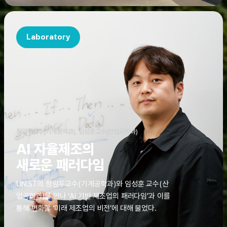
Laboratory
정임두교수(기계공학과), 임성훈교수(산업공학과)
AI 자율제조의
새로운 패러다임
UNIST의 정임두교수(기계공학과)와 임성훈 교수(산
업공학과)를 만나 ‘AI 기반 제조업의 패러다임’과 이를
통해 변화할 ‘미래 제조업의 비전’에 대해 물었다.