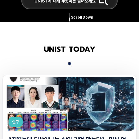
Scroll Down
UNIST TODAY
연구