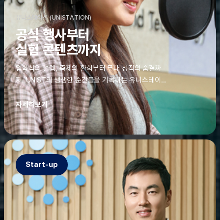
유니스테이션 (UNISTATION)
공식 행사부터
실험 콘텐츠까지
입학식의 설렘, 축제의 환희부터 무대 창작의 숨결까
지. UNIST의 생생한 순간들을 기록하는 유니스테이션
에는 청춘의 열정과 땀이 고스란히 쌓여 있었다. 그 기
록을 위해 편집실은 밤새 불을 밝히기도, 국원들은 소
자세히보기
파에 몸을 떨군 채 쪽잠을 자기도 한다. 이렇듯, 유니스
테이션의 성실한 기록이 있어, UNIST의 이야기는 오
늘도 새로운 빛으로 반짝일 수 있다.
Start-up