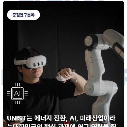
G
L
O
B
A
L
C
A
M
P
U
S
중점연구분야
F
O
R
F
U
T
U
R
E
I
N
N
O
V
A
T
O
S
UNIST는 에너지 전환, AI, 미래산업이라
는
대한민국의 핵심 과제에 연구 역량을 집