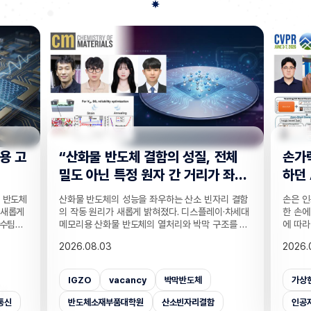
전체
손가락 위치 묻자 '찍기' 수준으로 답
"CC
 좌
하던 AI… 160만 연습문제로 손 이
찾는 
해력 높였다!
기술
리 결함
손은 인공지능이 인식하기 까다로운 대상 중 하나다.
실종자나
·차세대
한 손에 21개나 되는 관절이 촘촘히 있는 데다 각도
개발하기
조를 정
에 따라 같은 손동작도 완전히 다르게 보이기 때문이
CCTV
T 반도
다. 사진 속 사물은 잘 알아보는 인공지능(AI)도 손가
보를 얻
2026.08.03
2026.
반도체
락이 얼마나 굽었는지, 어느 관절이 앞에 있는지 같
가 포함
 반도체
은 세밀한 손 자세는 자주 틀린다. 기존 비전 AI의 성
카메라마
차 있는
능 평가는 사물의 종류나 상황을 묻는 데 치우쳐 이
사람을 
가상현실
벤치마크데이터셋
손
CC
거리라는
런 약점이 제대로 드러나지 않았는데, 국내 연구진이
을 공개
밝혔다.
이를 세부적으로 진단하고 부족한 능력까지 학습시
라별 연
인공지능대학원
증강현실
사람