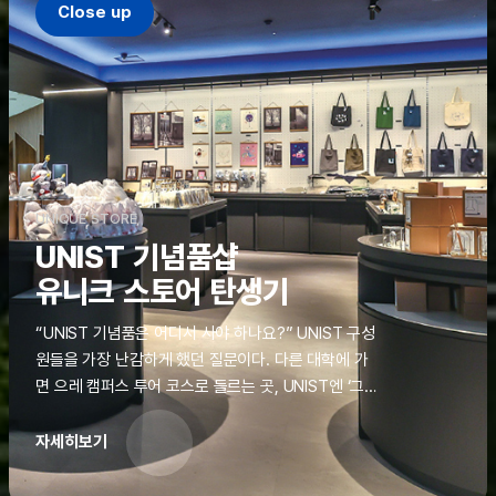
Close up
UNIQUE STORE
UNIST 기념품샵
유니크 스토어 탄생기
“UNIST 기념품은 어디서 사야 하나요?” UNIST 구성
원들을 가장 난감하게 했던 질문이다. 다른 대학에 가
면 으레 캠퍼스 투어 코스로 들르는 곳, UNIST엔 ‘그
것’이 없었다. 학교 탐방을 왔던 고등학생도, 자녀를 방
문하러 온 학부모도 빈손으로 돌려보내야 했던 아쉬움
자세히보기
을 달래줄 공간이 ‘유니크 스토어(UNIQUE
STORE)’라는 이름으로 지난해 11월 문을 열었다.