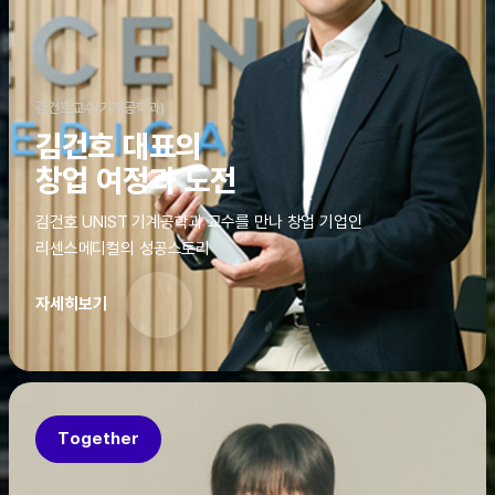
김건호교수(기계공학과)
김건호 대표의
창업 여정과 도전
김건호 UNIST 기계공학과 교수를 만나 창업 기업인
리센스메디컬의 성공스토리
자세히보기
Together