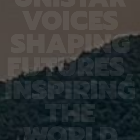
열처리와
확도가 기존 16.20%에서 90.79%로 대폭 향상됐
다 4.
V
O
I
C
E
S
향도 일
다. 또 다른 비전언어모델인 큐웬(Qwen)은
를 기록
도체의
HandVQA로 학습한 뒤 손동작 인식과 손·물체 상호
장을 얼
이는 공
작용 과제를 별도로 배우지 않았는데도 정확도가 각
가하는 
 공간이
각 10.33%포인트와 2.63%포인트 향상됐다. 제1
시한 사
S
H
A
P
I
N
G
주변에
저자인 MD 칼레쿠자만 차우두리 세이엠(MD
사진 1
지만 박
Khalequzzaman Chowdhury Sayem)연구원은
세 장이
 전자가
“틀렸던 시험 문제도 다시 잘 풀었을 뿐만 아니라, 문
정밀도가
고돼 왔
제 풀이 응용력도 높아진 것”이라며 “한 번 익힌 공
어도 2
F
U
T
U
R
E
S
,
 밀도범
간 이해력이 다른 손 관련 과제로 이어져, 추가 학습
도는 같
의 움직
부담을 늘리지 않고도 성능 향상 효과를 볼 수 있었
구는 오
역학 시
다”고 설명했다. 백승렬 교수는 “손 자세를 조금만
로 참여
정창욱
잘못 해석해도 로봇의 물체 조작이나 증강현실·가상
에서는 
I
N
S
P
I
R
I
N
G
서 피
현실 기기의 명령 인식에서는 큰 오류로 이어질 수
법을 써
역할을
있다”며 “HandVQA는 인공지능이 손의 미세한 움
그 원인
 통해
직임을 이해하는 과정에서 어떤 부분에 취약한지를
심재영 
는 응력
구체적으로 진단하고, 이를 보완할 수 있는 학습 자
성능 재
T
H
E
 특성,
료가 될 것”이라고 말했다. 이번 연구 결과는 세계 컴
한다는 
것”이라
퓨터 비전 분야 최고 권위 학회인 ‘CVPR
스템, 
에서 발
2026(Conference on Computer Vision and
망을 뒷
ry of
Pattern Recognition)’에 채택됐다. 연구 수행은
로 기대
행은 한
한국연구재단 기초연구(중견연구) 과제, 한국연구재
야 최상
W
O
R
L
D
단 기초 연구실 과제, IITP Star Fellowship 과제,
식 학회(
IITP 인공지능대학원 과제, IITP LG AI 스타 인재 양
Recog
성 사업 등의 지원을 받아 이뤄졌다.