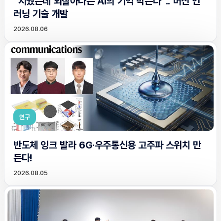
“지웠는데 되살아나는 AI의 기억 막는다”.. 머신 언
러닝 기술 개발
2026.08.06
연구
반도체 잉크 발라 6G·우주통신용 고주파 스위치 만
든다!
2026.08.05