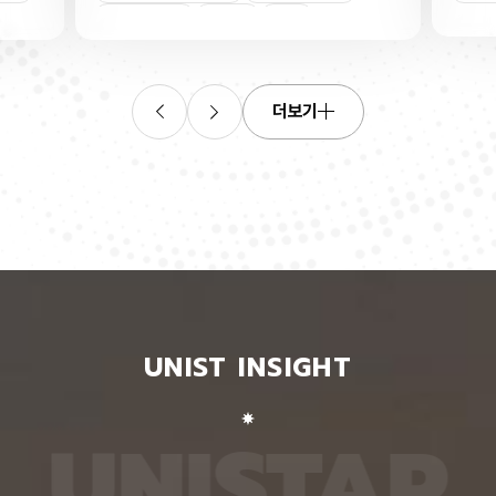
산소로
킬 수 있는 표준 평가 자료를 내놨다. 로봇 조작, 증
‘자세 
들기 쉬
강·가상 현실, 원격 수술·재활 보조 등 정확한 사람 손
은 여러
인물
트랜지스
동작 인식이 필요한 분야 기술 개발에 활용될 수 있
지 않고
O를 박
을 전망이다. 인공지능대학원 백승렬 교수팀은 자신
아 하나
듬성 비
이 인식한 것을 말로 설명할 수 있는 AI 모델인 비전
팀이 개
작동 전
언어모델의 손 자세 이해력을 평가하고 학습시킬 수
동일인을
더보기
다. 산
있는 벤치마크 데이터셋 ‘HandVQA’를 제시했다. 벤
이 모델
리 주변
치마크 데이터셋은 여러 AI 모델에 같은 문제를 풀게
다. 연
자의 작
해 성능을 객관적으로 비교하고, 어떤 유형에서 반복
정보가 
구에 따
적으로 틀리는지를 찾아내는 표준 시험과 같다. 문제
학습시킬
전체로
와 정답을 다시 학습시키면 부족한 능력을 보완하는
별 모델
에 따라
교재로도 쓸 수 있다. 연구팀은 손 사진과 21개 관절
영상마
 전자가
의 3차원 좌표가 함께 담긴 자료를 객관식 문제로 자
뒷모습 
 퍼지는
동 변환하는 프로그램을 만들어, 사진 한 장당 25개
람의 다
가 머무
씩 총 160만 개가 넘는 평가 문항을 생성했다. 프로
다. 실
비롯된다는
그램은 관절 좌표에서 손가락의 굽힘 각도와 관절 사
됐다. 
 빈자리
이 거리, 좌우·상하·앞뒤 위치 관계를 계산한 뒤, 이를
징을 ‘
와 박막
‘펴짐·굽힘’, ‘가까움·벌어짐’, ‘앞·뒤’ 등으로 나눠 질
뒤, 한
UNIST INSIGHT
의 특정
문과 보기, 정답으로 바꾼다. HandVQA로 주요 비
온 자세
는 효과
전언어모델을 평가해 본 결과, 손 자세를 따로 배우
자세의 
리에서
지 않은 비전언어모델들은 방향 관계를 묻는 문제에
예를 들
리를 하
서 거의 ‘찍기’와 비슷한 수준의 정확도를 보였다. 특
해 ‘옆
U
N
I
S
T
A
R
서 금속
히 관절 사이 거리를 판단하는 데 어려움을 겪었다.
며, 이
퍼진 상
비전언어모델인 ‘라바(LLaVA)’를 HandVQA 데이
되도록 
. 연구
터셋으로 미세조정해 학습시키자, 관절 거리 판단 정
때, 평