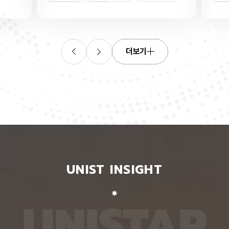
연합학습
(C. elegans)의 배아 체세포와 성체 생식세포에서
학습을 
로 보내
세포 예정사를 결정하는 방식이 다르다는 사실을 규
만 선택
이중조절
체세포
인물
 이를 모
명했다고 15일 밝혔다. 연구에 따르면, 배아 체세포
삭제를 
. 연구
에서는 죽을 세포에서만 세포 사멸 시작 신호가 켜졌
데이터
영상에서
다. 반면 생식세포에서는 DNA 손상을 감지해 사멸
는 데 
들 때,
신호를 켜는 단계와 실제 죽음을 실행하는 단계가 분
정보를 
더보기
 수 있
리된 ‘이중 조절’이 작동했다. 방사선으로 DNA를 손
제 대상
은 민감
상시키자 세포 사멸을 시작하는 egl-1 유전자가 생
는 기술
도 AI를
식세포 전반에서 활성화됐지만, 실제로 죽은 것은 난
성능을 
람 재식
자로 자라기 전 염색체를 점검하는 단계인 후기 파키
확보하더
. 개별
텐 단계에 있는 일부 생식세포뿐이었다. 연구진은 이
다. 연
모습이나
러한 이중 조절이 종 보존에 필수적인 생식세포를 한
제’와 
 한 사
꺼번에 잃지 않으면서도 손상이 심한 세포는 제거하
약성’을
 때문이
기 위한 안전장치일 수 있다고 해석했다. 손상 신호
했다. 
이 확인
에 따라 생식세포 전체가 죽을 준비를 하되, 일정한
인식하지
출한 특
발달 단계와 추가 조건을 충족한 세포에서만 죽음을
게 유지
 나눈
실행하는 방식을 통해 번식에 필요한 생식세포는 보
성능은 
서 가져
존하면서 손상된 유전정보가 다음 세대로 전달되는
특징이 
UNIST INSIGHT
새로운
것을 막는 것으로 볼 수 있다는 설명이다. 다만 생식
보여줘도
이다.
세포 중 일부만 실제 죽음에 이르게 하는 구체적인
예를 들
를 결합
후속 조절 기전에 관해서는 추가적인 연구가 필요하
이나 표
 학습시키
다고 밝혔다. 연구팀은 유전자 가위 기술을 이용해
를 인식
U
N
I
S
T
A
R
대로 유지
세포 예정사 유전자 4종과 관련 단백질에 형광 표지
군집 형
평가했을
자를 달아 관찰하는 방식으로 이 같은 사실을 밝혀냈
어주면 
최고치보
다. 예쁜꼬마선충은 몸이 투명하고 전체 체세포 숫자
이다. 