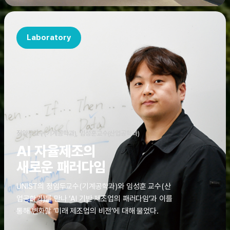
Laboratory
정임두교수(기계공학과), 임성훈교수(산업공학과)
AI 자율제조의
새로운 패러다임
UNIST의 정임두교수(기계공학과)와 임성훈 교수(산
업공학과)를 만나 ‘AI 기반 제조업의 패러다임’과 이를
통해 변화할 ‘미래 제조업의 비전’에 대해 물었다.