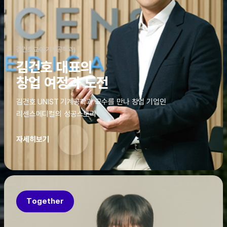
김건호교수(기계공학과)
김건호 대표의
창업 여정과 도전
김건호 UNIST 기계공학과 교수를 만나 창업 기업인
리센스메디컬의 성공스토리
자세히보기
Together