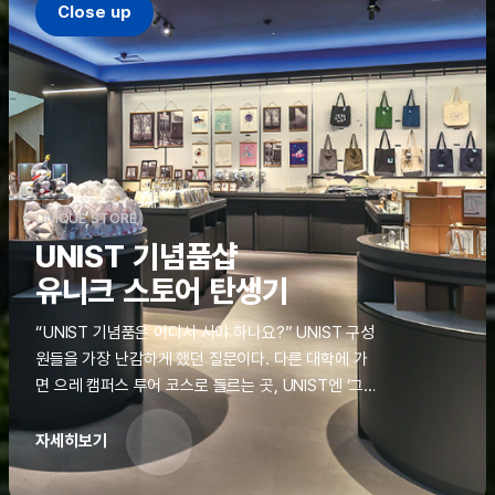
Close up
UNIQUE STORE
UNIST 기념품샵
유니크 스토어 탄생기
“UNIST 기념품은 어디서 사야 하나요?” UNIST 구성
원들을 가장 난감하게 했던 질문이다. 다른 대학에 가
면 으레 캠퍼스 투어 코스로 들르는 곳, UNIST엔 ‘그
것’이 없었다. 학교 탐방을 왔던 고등학생도, 자녀를 방
문하러 온 학부모도 빈손으로 돌려보내야 했던 아쉬움
자세히보기
을 달래줄 공간이 ‘유니크 스토어(UNIQUE
STORE)’라는 이름으로 지난해 11월 문을 열었다.