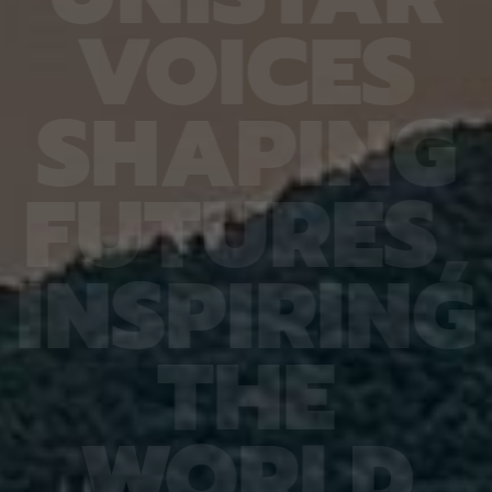
6.4%
가 959개에 불과한 데다, 발생 과정에서 사멸하는
제 대상
V
O
I
C
E
S
진 여러
131개 세포를 포함해 각 세포가 언제 태어나고 어떻
않은 나
는지 평
게 죽는지가 완벽히 밝혀져 있어서 세포 사멸 추적
지만 주
번째로 제
실험에 가장 적합한 모델 동물이다. 실제 관찰 결과,
정보를 
어 후보
CED-4, CED-3 등 세포 사멸 조절 단백질의 세포
아나는 
S
H
A
P
I
N
G
 있다면,
내 위치가 조직과 발달 단계에 따라 달라지는 현상이
다”라고
 평균
확인됐다. 이는 세포 사멸이 단순히 유전자 스위치를
결과, 
잘 골랐
켜고 끄는 과정이 아니라 단백질의 유기적인 위치 변
췄으며,
위 정확
화까지 맞물리는 고도화된 조절 과정이라는 연구진
로 억제
F
U
T
U
R
E
S
,
이번 연
의 가설을 뒷받침하는 결과다. 공동연구팀은 “예쁜꼬
5장을 
 1저자
마선충의 세포 예정사 주요 유전자와 유사한 계열이
정확도가
라 환경
사람을 포함한 포유류에도 보존돼 있는 만큼, 향후
다. 또
학습 기
암처럼 세포 예정사 조절에 이상이 생기는 질환을 이
인식 정
I
N
S
P
I
R
I
N
G
혀냈고,
해하는 데 기초 자료가 될 수 있다” 연구팀은 이어
터셋인 
했다.
“이번에 만든 형광 관찰 도구는 세포가 어떤 조건에
셋인 
와 고
서 죽고 살아남는지를 모델 동물의 생체 안에서 밝히
CASI
을 제시
는 데 활용될 수 있을 것”이라고 덧붙였다. 이번 연구
공동 연
T
H
E
 감시 시
는 기초과학연구원(IBS)과 과학기술정보통신부 한
위해 개
회 안전
국연구재단의 지원을 받아 수행됐으며, 연구 결과는
할 수 
을 것으
국제학술지‘ 셀 데스 앤 디퍼런시에이션’(Cell
돼 얼굴
비전 분
Death & Differentiation)’에 6월 10일 온라인
가 중요
패턴 인
공개됐다.
고 기대
W
O
R
L
D
권위의
택됐다.
(Inter
Learn