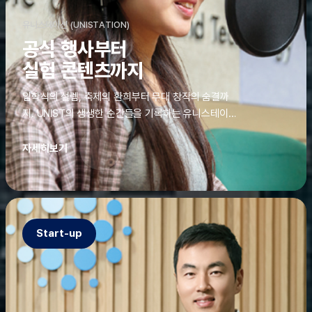
유니스테이션 (UNISTATION)
공식 행사부터
실험 콘텐츠까지
입학식의 설렘, 축제의 환희부터 무대 창작의 숨결까
지. UNIST의 생생한 순간들을 기록하는 유니스테이션
에는 청춘의 열정과 땀이 고스란히 쌓여 있었다. 그 기
록을 위해 편집실은 밤새 불을 밝히기도, 국원들은 소
자세히보기
파에 몸을 떨군 채 쪽잠을 자기도 한다. 이렇듯, 유니스
테이션의 성실한 기록이 있어, UNIST의 이야기는 오
늘도 새로운 빛으로 반짝일 수 있다.
Start-up