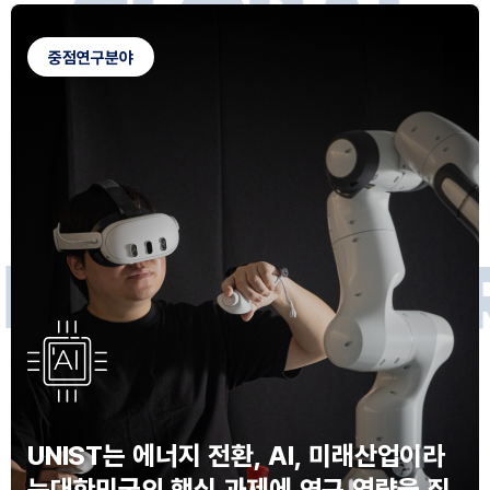
G
L
O
B
A
L
C
A
M
P
U
S
중점연구분야
F
O
R
F
U
T
U
R
E
I
N
N
O
V
A
T
O
S
UNIST는 에너지 전환, AI, 미래산업이라
는
대한민국의 핵심 과제에 연구 역량을 집