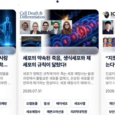
사람
세포의 약속된 죽음, 생식세포와 체
“지웠
학습
세포의 규칙이 달랐다!
는다”
 모델을
세포가 정해진 규칙에 따라 죽는 세포 예정사는 발생
인공지능
의
과정에서 불필요한 세포를 없애고, 손상된 세포를 안
데이터를
부한 정
전하게 제거하는 현상이다. 세포 예정사가 제때 이뤄
보가 다
감 정보
지지 않으면, 손가락 사이 세포들이 제거되지 못해
새롭게 
2026.07.31
2026.
않고도,
손가락이 붙은 채 태어나고, 고장 난 세포가 증식해
수팀과 
해 같은
암이 될 수 있다. 이러한 세포 예정사의 규칙이 세포
와 닮은
키는 기술
종류마다 다르다는 점이 새롭게 밝혀졌다. UNIST
만으로 
죄예방
모델동물
발생
배아세포
세포사멸
개인
은 카메
의과학대학원 안톤 가트너 교수팀은 기초과학연구원
언러닝 
 높이는
(IBS) 유전체 항상성 연구단과 함께 예쁜꼬마선충
일 밝혔다
세포예정사
예쁜꼬마선충
의과학대학원
보안