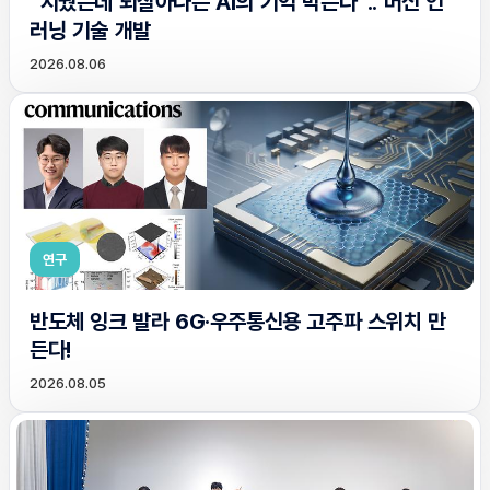
“지웠는데 되살아나는 AI의 기억 막는다”.. 머신 언
러닝 기술 개발
2026.08.06
연구
반도체 잉크 발라 6G·우주통신용 고주파 스위치 만
든다!
2026.08.05