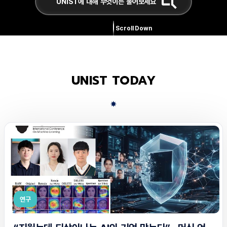
Scroll Down
UNIST TODAY
연구