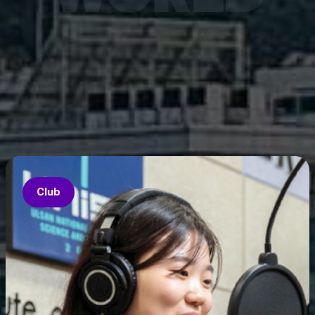
7월 6
은 과기
‘중견
의 지원
‘인공지
‘지역지
업’의 
Club