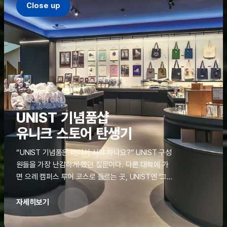
Close up
UNIQUE STORE
UNIST 기념품샵
유니크 스토어 탄생기
“UNIST 기념품은 어디서 사야 하나요?” UNIST 구성
원들을 가장 난감하게 했던 질문이다. 다른 대학에 가
면 으레 캠퍼스 투어 코스로 들르는 곳, UNIST엔 ‘그
것’이 없었다. 학교 탐방을 왔던 고등학생도, 자녀를 방
문하러 온 학부모도 빈손으로 돌려보내야 했던 아쉬움
자세히보기
을 달래줄 공간이 ‘유니크 스토어(UNIQUE
STORE)’라는 이름으로 지난해 11월 문을 열었다.