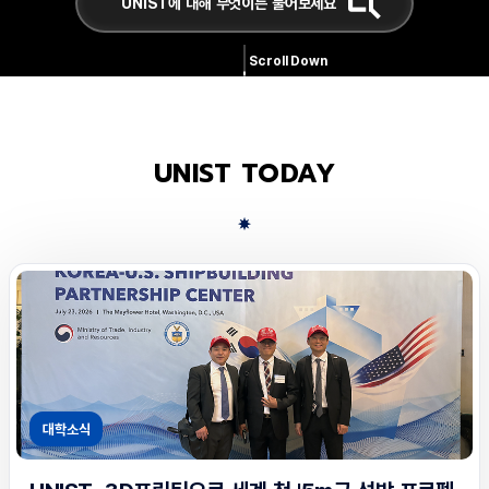
Scroll Down
UNIST TODAY
대학소식