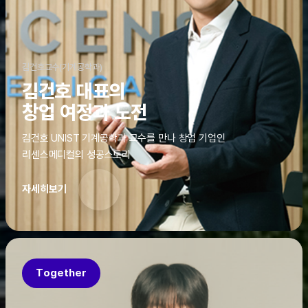
김건호교수(기계공학과)
김건호 대표의
창업 여정과 도전
김건호 UNIST 기계공학과 교수를 만나 창업 기업인
리센스메디컬의 성공스토리
자세히보기
Together