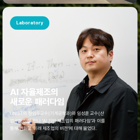
Laboratory
정임두교수(기계공학과), 임성훈교수(산업공학과)
AI 자율제조의
새로운 패러다임
UNIST의 정임두교수(기계공학과)와 임성훈 교수(산
업공학과)를 만나 ‘AI 기반 제조업의 패러다임’과 이를
통해 변화할 ‘미래 제조업의 비전’에 대해 물었다.