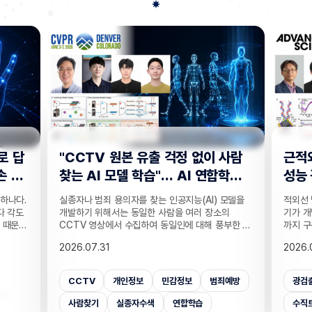
CTV 원본 유출 걱정 없이 사람
근적외선 ‘좌우 회전 
 AI 모델 학습"… AI 연합학습
성능 광검출기 개발
 공개
나 범죄 용의자를 찾는 인공지능(AI) 모델을
적외선 빛의 원편광 성분을 
기 위해서는 동일한 사람을 여러 장소의
기가 개발됐다. 사물의 형태 
V 영상에서 수집하여 동일인에 대해 풍부한 정
까지 구분할 수 있는 자율주행 
얻는 것이 중요하다. 국내 연구진이 민감 정보
은 생체 분자를 관찰하는 바이
.07.31
2026.08.10
함된 원본 영상을 중앙 서버에 모으지 않고도,
에 도움이 될 것으로 기대된다.
마다 부족한 사람의 자세 정보를 보충해 같은
수 교수와 서울대학교 오준학
 정확히 찾아내는 AI 모델을 학습 시키는 기술
도체 박막 물질을 수직형 트
TV
개인정보
민감정보
범죄예방
광검출기
광센서
근
개했다. 인공지능대학원 심재영 교수팀은 카메
고성능 근적외선 원평광 검출
연합학습 환경에서 사람 재식별 성능을 높이는
밝혔다. 원편광 검출기는 사물
람찾기
실종자수색
연합학습
수직트랜지스터
자율주행