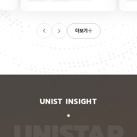
 기반 특징 증강 학습법’을 개발했다. 연합학습
하는 자율주행 센서나 생체분자
러 곳에 흩어진 원본 자료를 중앙 서버로 보내
에 쓸 수 있는 광센서다. 빛이
물재식별
컴퓨터비전
키랄분자
화학과
고, 각 장소에서 AI를 따로 학습시킨 뒤 이를 모
원편광인지 오른쪽으로 회전하
나의 완성된 AI 모델을 만드는 기술이다. 연구
출하는 것으로, 빛의 회전 방
개발한 기술을 적용하면, 여러 카메라 영상에서
류의 크기를 읽어내는 방식으로
을 식별하는 AI모델을 연합학습으로 만들 때,
검출기는 850나노미터 근적
더보기
델이 같은 사람을 더 정확히 식별하게 할 수 있
능력을 나타내는 광전류 비대칭
연합학습은 사람의 외모와 이동 장소 같은 민감
다. 비대칭 지수가 높을수록 
 담긴 원본 영상을 외부로 보내지 않고도 AI를
수 있다. 미세한 빛을 잡음과
킬 수 있다는 장점이 있지만, 이를 사람 재식
4.9×10¹¹ 존스, 외부양자효
델에 적용하면 정확도가 떨어질 수 있다. 개별
며, 빛에 반응하는 시간도 6
다 카메라의 각도가 고정된 탓에 앞모습이나
이는 기존 근적외선 원편광 검
 등 비슷한 자세만 반복해서 찍혀, AI가 한 사
의 성능이다. 이 같은 고성능의
다양한 자세를 충분히 학습하기 어렵기 때문이
기 안에 들어 있는 키랄 분자
실제로 연구팀의 실험에서도 이러한 현상이 확인
문이다. 키랄 분자는 구조의 
 새로 개발된 기술은 AI가 영상에서 추출한 특
분자로, 좌원편광과 우원편광
‘자세 정보’와 ‘사람을 구분하는 정보’로 나눈
의 편광 광학부품 없이 빛의 
한 사람을 구분하는 정보에 다른 영상에서 가져
할 수 있다. 하지만 일반적으로
UNIST INSIGHT
세 정보를 결합해 실제 영상에는 없던 새로운
태로 만들면 비대칭적인 구조
 학습 자료를 만들어 학습 시키는 기술이다.
곡 정렬되지 않아 검출 성능이
들어 A의 정면 모습에 B의 옆모습 자세를 결합
분자 끝에 불소가 달린 키랄 
옆모습으로 찍힌 A’에 해당하는 특징을 학습시키
원편광을 구분하는 성능을 높였
U
N
I
S
T
A
R
이 과정에서도 A를 구분하는 정보는 그대로 유지
분자들을 더 크고 규칙적인 
 했다. 사람재식별용 공개 데이터로 평가했을
것으로 나타났다. 실제 불소 
평균 정밀도(mAP)는 45.9%로 기존 최고치보
수 선택성은 열처리 전 약 0.