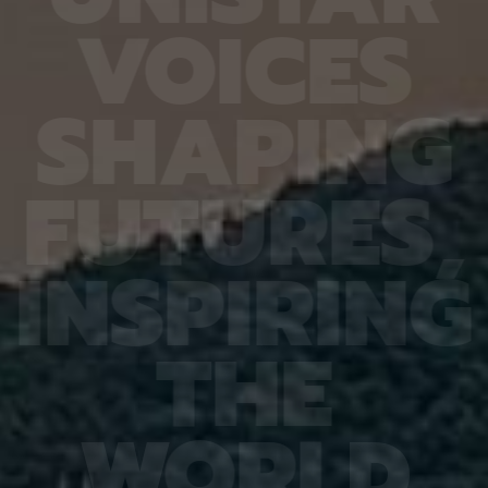
.5%포인트 높았으며, 1순위 정확도는 66.4%
후 약 0.1로 3배 이상 높아졌
V
O
I
C
E
S
록했다. 평균 정밀도는 같은 사람의 사진 여러
을 분석해 보니, 열처리한 박
얼마나 빠짐없이 높은 순위에서 찾아냈는지 평
정처럼 규칙적으로 정돈돼 있었
 점수이고, 1순위 정확도는 AI가 첫 번째로 제
열과 비교했을 때도 주요 특징
사진이 같은 사람인 비율이다. 예를 들어 후보
후에는 박막이 더 잘 흡수하고
S
H
A
P
I
N
G
100장 가운데 같은 사람의 사진이 3장 있다면,
향도 반대로 바뀌었다. 열을 
이 모두 검색 결과의 앞부분에 나올수록 평균
층 구조로 다시 쌓이면서 박막
가 높아진다. 반대로 첫 번째 사진은 잘 골랐
향이 뒤집혔기 때문이다. 반면
2, 3번째 사진을 후순위로 고르면 1순위 정확
린 박막은 약 150℃ 이후에는
F
U
T
U
R
E
S
,
같아도 평균 정밀도 점수가 낮아진다. 이번 연
타나지 않았으며, 열처리 후 
오주형 연구원과 오민영 연구원이 공동 1저자
오히려 낮아졌다. 연구팀은 
여하였다. 오주형 연구원은 “단일 카메라 환경
흡수 차이로 생긴 전류 차이를 
 포즈 다양성이 낮아 아무리 좋은 연합학습 기
박막을 수직형 트랜지스터에 
I
N
S
P
I
R
I
N
G
써도 효과가 반감된다는 사실을 먼저 밝혀냈고,
지스터는 수평형보다 전하 이
인을 해결하는 방법을 설계했다”고 설명했다.
쌓인 방향과 전류가 흐르는 방
 교수는 “이번 연구는 프라이버시 보호와 고
전하를 빠르게 모으고 증폭할 
재식별을 동시에 달성하는 현실적 해법을 제시
“분자 말단의 원자 종류와 열
T
H
E
 점에서 의미가 크다”며 “다중 카메라 감시 시
자 배열과 원편광 선택성을 
 스마트시티 인프라, 실종자 수색 등 사회 안전
해, 고성능 키랄 광전자소자를
뒷받침하는 다양한 분야에 기여할 수 있을 것으
처리 기준을 제시했다”며 “자
대한다”고 밝혔다. 이번 연구는 컴퓨터 비전 분
서와 바이오이미징 등 편광 정
상위 국제 학술대회인 '컴퓨터비전 및 패턴 인
술에 활용할 수 있을 것”이라고
W
O
R
L
D
(Computer Vision and Pattern
는 과학기술정보통신부 한국연구
gnition Conference) 2026'에 채택됐다.
을 받아 수행됐으며, 연구 결
어드밴스드 사이언스 (Advance