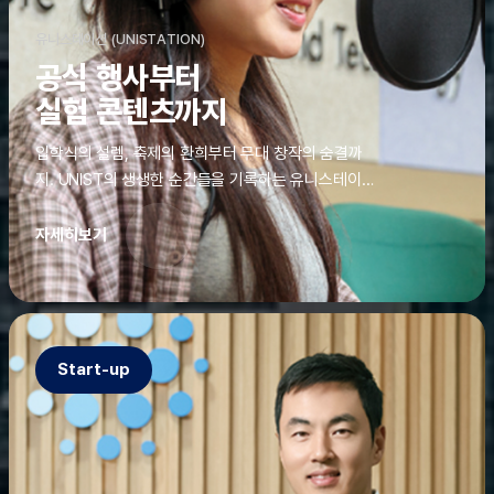
유니스테이션 (UNISTATION)
공식 행사부터
실험 콘텐츠까지
입학식의 설렘, 축제의 환희부터 무대 창작의 숨결까
지. UNIST의 생생한 순간들을 기록하는 유니스테이션
에는 청춘의 열정과 땀이 고스란히 쌓여 있었다. 그 기
록을 위해 편집실은 밤새 불을 밝히기도, 국원들은 소
자세히보기
파에 몸을 떨군 채 쪽잠을 자기도 한다. 이렇듯, 유니스
테이션의 성실한 기록이 있어, UNIST의 이야기는 오
늘도 새로운 빛으로 반짝일 수 있다.
Start-up