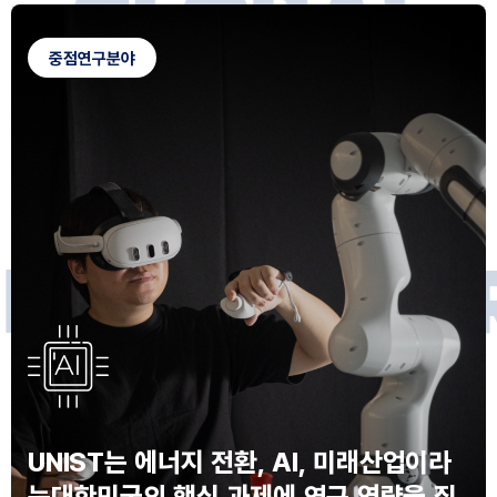
G
L
O
B
A
L
C
A
M
P
U
S
중점연구분야
F
O
R
F
U
T
U
R
E
I
N
N
O
V
A
T
O
S
UNIST는 에너지 전환, AI, 미래산업이라
는
대한민국의 핵심 과제에 연구 역량을 집