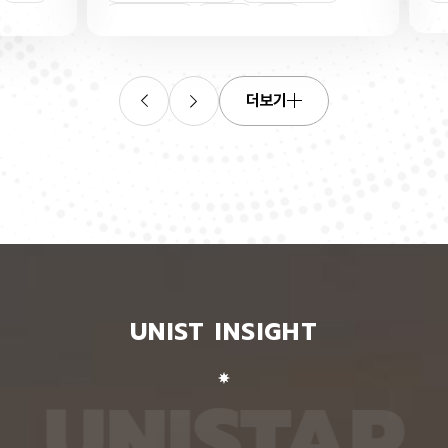
와 주파
산화물 반도체 IGZO는 인듐, 갈륨, 아연과 산소로
킬 수 
은 삽입
이뤄진 물질이다. 낮은 온도에서 박막으로 만들기 쉬
강·가상
산화물반도체
열처리
인장
박자를 갖
워 스마트폰과 TV 화면을 작동시키는 박막트랜지스
동작 인
치는 병
터 반도체 소자 재료로 널리 쓰인다. 이 IGZO를 박
을 전망
데시벨
막으로 제조하는 과정에서 산소 자리가 듬성듬성 비
이 인식
록했다.1
는 결함이 생기는데, 이 결함이 전류 흐름과 작동 전
언어모델
더보기
어왔을
압을 바꿔 소자 성능을 불안정하게 만들 수 있다. 산
있는 벤
통과시키
소가 빠진 자리에 남은 두 개의 전자가 빈자리 주변
치마크 
이하로 억
에 갇히느냐 박막 전체로 퍼지느냐에 따라 소자의 작
해 성능
질수록
동 전압과 성능이 달라지는 것이다. 이번 연구에 따
적으로 
위성통신
르면, 전자가 빈자리 주변에 갇히거나 박막 전체로
와 정답
입손실과
퍼지는 상태는 산소 빈자리 주변의 원자 배열에 따라
교재로도
호의 통
달라진다. 특정 금속 원자 사이가 가까워지면 전자가
의 3차
 차단
빈자리 주변에 갇히고, 멀어지면 박막 전체로 퍼지는
동 변환
보다 작은
것이다. 이 차이는 산소 빈자리에 남은 전자가 머무
씩 총 
를 켜거
는 에너지 위치인 ‘결함 준위’의 변화에서 비롯된다는
그램은 
 없다.
설명이다. 결함 준위가 낮고 깊을수록 전자가 빈자리
이 거리
금속 전
에 강하게 붙잡혀 빠져나오기 어렵다. 열처리와 박막
‘펴짐·굽
UNIST INSIGHT
에서 나
을 잡아당기는 인장은 모두 산소 빈자리 주변의 특정
문과 보
식이라,
금속 원자 사이를 벌려 이 결함 준위를 높이는 효과
전언어모
 덕분이
가 있다. 결함 준위가 높아지면 전자는 빈자리에서
지 않은
막은 용
빠져나와 박막 전체로 퍼지기 쉬워진다. 열처리를 하
서 거의
U
N
I
S
T
A
R
 면적에
면 원자들이 더 안정적인 위치로 재배열되면서 금속
히 관절
액체 상
이온끼리 밀어내는 에너지까지 줄어, 전자가 퍼진 상
비전언어
 박막을
태가 에너지 측면에서 더 안정한 상태가 된다. 연구
터셋으로