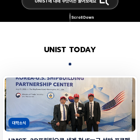
Scroll Down
UNIST TODAY
대학소식