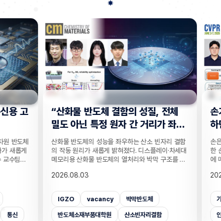
용 고
“산화물 반도체 결함의 성질, 전체
손가락
밀도 아닌 특정 원자 간 거리가 좌
하던 
우”
해력
 반도체
산화물 반도체의 성능을 좌우하는 산소 빈자리 결함
손은 인
 새롭게
의 작동 원리가 새롭게 밝혀졌다. 디스플레이·차세대
한 손에
교수팀은
메모리용 산화물 반도체의 열처리와 박막 구조를 정
에 따라
 박막을
하는 공정 설계의 토대가 될 전망이다. UNIST 반도
다. 사
2026.08.03
2026.
하는 저
체소재·부품대학원 정창욱 교수팀은 산화물 반도체
락이 얼
일 밝혔
의 산소 빈자리 결함의 성질을 결정하는 것은 반도체
은 세밀
, 레이
물질 전체에 원자들이 얼마나 촘촘하게 들어차 있는
능 평가
IGZO
vacancy
박막반도체
가상
 고주파
지가 아니라, 결함 주변의 금속 원자 사이 거리라는
런 약점
도체 소
사실을 이론 계산을 통해 증명했다고 19일 밝혔다.
이를 
통신
반도체소재부품대학원
산소빈자리결함
인공