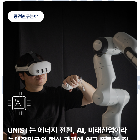
G
L
O
B
A
L
C
A
M
P
U
S
중점연구분야
F
O
R
F
U
T
U
R
E
I
N
N
O
V
A
T
O
S
UNIST는 에너지 전환, AI, 미래산업이라
는
대한민국의 핵심 과제에 연구 역량을 집