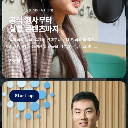
유니스테이션 (UNISTATION)
공식 행사부터
실험 콘텐츠까지
입학식의 설렘, 축제의 환희부터 무대 창작의 숨결까
지. UNIST의 생생한 순간들을 기록하는 유니스테이션
에는 청춘의 열정과 땀이 고스란히 쌓여 있었다. 그 기
록을 위해 편집실은 밤새 불을 밝히기도, 국원들은 소
자세히보기
파에 몸을 떨군 채 쪽잠을 자기도 한다. 이렇듯, 유니스
테이션의 성실한 기록이 있어, UNIST의 이야기는 오
늘도 새로운 빛으로 반짝일 수 있다.
Start-up