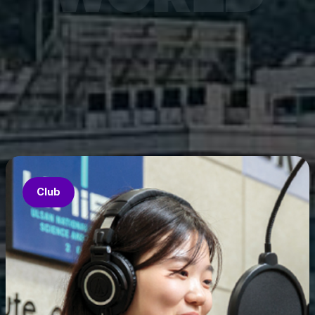
연구재
ace-K
능화혁신인
구 결과
ture
공개됐다.
Club