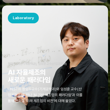
Laboratory
정임두교수(기계공학과), 임성훈교수(산업공학과)
AI 자율제조의
새로운 패러다임
UNIST의 정임두교수(기계공학과)와 임성훈 교수(산
업공학과)를 만나 ‘AI 기반 제조업의 패러다임’과 이를
통해 변화할 ‘미래 제조업의 비전’에 대해 물었다.