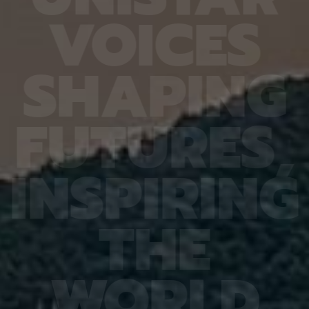
정이 필
팀의 이론은 기존에 서로 맞지 않아 보였던 열처리와
확도가 
V
O
I
C
E
S
 자리가
압축이 각각 산소 빈자리의 성질에 미치는 영향도 일
다. 또
치에서는
관되게 설명할 수 있다. 열처리는 산화물 반도체의
Hand
정하게
원자 배열과 전기적 특성을 조절하기 위해 쓰이는 공
작용 과
키는 것
정이다. 기존에는 열처리하면 박막 내부의 빈 공간이
각 10
S
H
A
P
I
N
G
이황화몰
줄고 전체 원자 밀도가 높아져 산소 빈자리 주변에
저자인 
명이 약
갇힌 전자가 박막 전체로 퍼진다고 봤다. 하지만 박
Khale
위치는
막을 압축하면 마찬가지로 밀도가 높아져도 전자가
“틀렸던
연구팀은
오히려 산소 빈자리 주변에 갇히는 현상이 보고돼 왔
제 풀이
F
U
T
U
R
E
S
,
 성능을
다. 연구팀은 원자와 전자의 상태를 계산하는 밀도범
간 이해
에 번갈
함수이론과 구성좌표 분석, 열을 받은 원자들의 움직
부담을 
 전파의
임을 시간에 따라 재현하는 제일원리 분자동역학 시
다”고 
변위기를
뮬레이션을 통해 이 같은 사실을 밝혀냈다. 정창욱
잘못 해
I
N
S
P
I
R
I
N
G
여러 안
교수는 “산소 빈자리 결함은 산화물 반도체에서 피
현실 기
 방향을
하기 어려운 결함이지만, 그 결함의 전기적 역할을
있다”며
도 전파
공정 조건으로 조절할 수 있음을 이번 연구를 통해
직임을
드론처럼
입증했다”며 “열처리 조건이나 박막에 걸리는 응력
구체적으
T
H
E
수 있
을 설계하면 문턱전압, 전류가 켜지고 꺼지는 특성,
료가 될
 없는 용
신뢰성을 함께 제어하는 데 활용할 수 있을 것”이라
퓨터 비
파 대역
고 설명했다. 이번 연구는 미국화학회(ACS)에서 발
2026(
F 스위
행하는 케미스트리 오브 머티리얼즈(Chemistry of
Patte
가 유지
Materials)에 6월 23일 출판됐다. 연구 수행은 한
한국연구
W
O
R
L
D
신, 레
국연구재단(NRF) 나노·소재기술개발사업
단 기초 
너지 효
(2710089547)의 지원을 받아 이뤄졌다.
IITP 
고 설명
성 사업