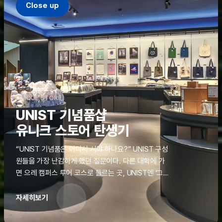
Close up
UNIQUE STORE
UNIST 기념품샵
유니크 스토어 탄생기
“UNIST 기념품은 어디서 사야 하나요?” UNIST 구성
원들을 가장 난감하게 했던 질문이다. 다른 대학에 가
면 으레 캠퍼스 투어 코스로 들르는 곳, UNIST엔 ‘그
것’이 없었다. 학교 탐방을 왔던 고등학생도, 자녀를 방
문하러 온 학부모도 빈손으로 돌려보내야 했던 아쉬움
자세히보기
을 달래줄 공간이 ‘유니크 스토어(UNIQUE
STORE)’라는 이름으로 지난해 11월 문을 열었다.