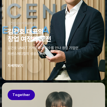
김건호교수(기계공학과)
김건호 대표의
창업 여정과 도전
김건호 UNIST 기계공학과 교수를 만나 창업 기업인
리센스메디컬의 성공스토리
자세히보기
Together