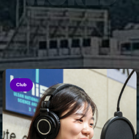
7월 6
은 과기
‘중견
의 지원
‘인공지
‘지역지
업’의 
Club