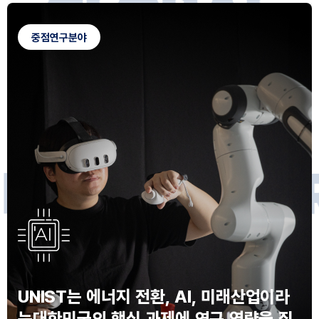
G
L
O
B
A
L
C
A
M
P
U
S
중점연구분야
F
O
R
F
U
T
U
R
E
I
N
N
O
V
A
T
O
S
UNIST는 에너지 전환, AI, 미래산업이라
는
대한민국의 핵심 과제에 연구 역량을 집