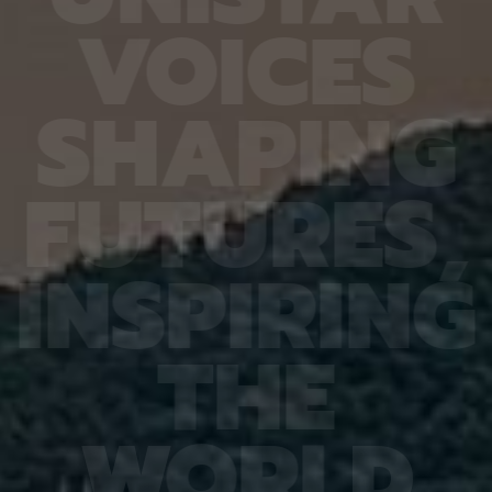
6.4%
가 959개에 불과한 데다, 발생 과정에서 사멸하는
제 대상
V
O
I
C
E
S
진 여러
131개 세포를 포함해 각 세포가 언제 태어나고 어떻
않은 나
는지 평
게 죽는지가 완벽히 밝혀져 있어서 세포 사멸 추적
지만 주
번째로 제
실험에 가장 적합한 모델 동물이다. 실제 관찰 결과,
정보를 
어 후보
CED-4, CED-3 등 세포 사멸 조절 단백질의 세포
아나는 
S
H
A
P
I
N
G
 있다면,
내 위치가 조직과 발달 단계에 따라 달라지는 현상이
다”라고
 평균
확인됐다. 이는 세포 사멸이 단순히 유전자 스위치를
결과, 
잘 골랐
켜고 끄는 과정이 아니라 단백질의 유기적인 위치 변
췄으며,
위 정확
화까지 맞물리는 고도화된 조절 과정이라는 연구진
로 억제
F
U
T
U
R
E
S
,
이번 연
의 가설을 뒷받침하는 결과다. 공동연구팀은 “예쁜꼬
5장을 
 1저자
마선충의 세포 예정사 주요 유전자와 유사한 계열이
정확도가
라 환경
사람을 포함한 포유류에도 보존돼 있는 만큼, 향후
다. 또
학습 기
암처럼 세포 예정사 조절에 이상이 생기는 질환을 이
인식 정
I
N
S
P
I
R
I
N
G
혀냈고,
해하는 데 기초 자료가 될 수 있다” 연구팀은 이어
터셋인 
했다.
“이번에 만든 형광 관찰 도구는 세포가 어떤 조건에
셋인 
와 고
서 죽고 살아남는지를 모델 동물의 생체 안에서 밝히
CASI
을 제시
는 데 활용될 수 있을 것”이라고 덧붙였다. 이번 연구
공동 연
T
H
E
 감시 시
는 기초과학연구원(IBS)과 과학기술정보통신부 한
위해 개
회 안전
국연구재단의 지원을 받아 수행됐으며, 연구 결과는
할 수 
을 것으
국제학술지‘ 셀 데스 앤 디퍼런시에이션’(Cell
돼 얼굴
비전 분
Death & Differentiation)’에 6월 10일 온라인
가 중요
패턴 인
공개됐다.
고 기대
W
O
R
L
D
권위의
택됐다.
(Inter
Learn