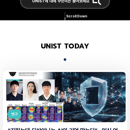
Scroll Down
UNIST TODAY
연구