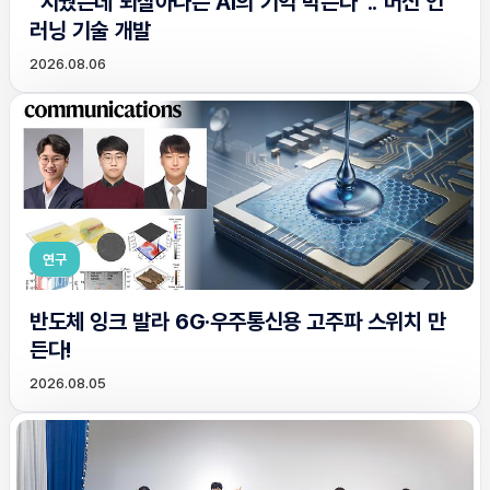
“지웠는데 되살아나는 AI의 기억 막는다”.. 머신 언
러닝 기술 개발
2026.08.06
연구
반도체 잉크 발라 6G·우주통신용 고주파 스위치 만
든다!
2026.08.05