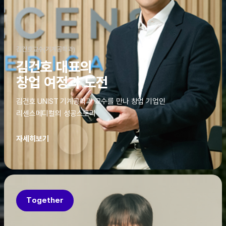
김건호교수(기계공학과)
김건호 대표의
창업 여정과 도전
김건호 UNIST 기계공학과 교수를 만나 창업 기업인
리센스메디컬의 성공스토리
자세히보기
Together