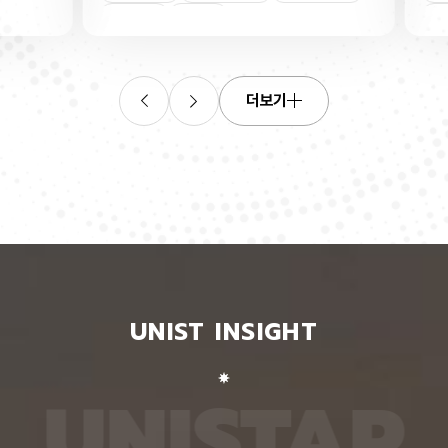
연합학습
(C. elegans)의 배아 체세포와 성체 생식세포에서
학습을 
로 보내
세포 예정사를 결정하는 방식이 다르다는 사실을 규
만 선택
이중조절
체세포
인물
 이를 모
명했다고 15일 밝혔다. 연구에 따르면, 배아 체세포
삭제를 
. 연구
에서는 죽을 세포에서만 세포 사멸 시작 신호가 켜졌
데이터
영상에서
다. 반면 생식세포에서는 DNA 손상을 감지해 사멸
는 데 
들 때,
신호를 켜는 단계와 실제 죽음을 실행하는 단계가 분
정보를 
더보기
 수 있
리된 ‘이중 조절’이 작동했다. 방사선으로 DNA를 손
제 대상
은 민감
상시키자 세포 사멸을 시작하는 egl-1 유전자가 생
는 기술
도 AI를
식세포 전반에서 활성화됐지만, 실제로 죽은 것은 난
성능을 
람 재식
자로 자라기 전 염색체를 점검하는 단계인 후기 파키
확보하더
. 개별
텐 단계에 있는 일부 생식세포뿐이었다. 연구진은 이
다. 연
모습이나
러한 이중 조절이 종 보존에 필수적인 생식세포를 한
제’와 
 한 사
꺼번에 잃지 않으면서도 손상이 심한 세포는 제거하
약성’을
 때문이
기 위한 안전장치일 수 있다고 해석했다. 손상 신호
했다. 
이 확인
에 따라 생식세포 전체가 죽을 준비를 하되, 일정한
인식하지
출한 특
발달 단계와 추가 조건을 충족한 세포에서만 죽음을
게 유지
 나눈
실행하는 방식을 통해 번식에 필요한 생식세포는 보
성능은 
서 가져
존하면서 손상된 유전정보가 다음 세대로 전달되는
특징이 
UNIST INSIGHT
새로운
것을 막는 것으로 볼 수 있다는 설명이다. 다만 생식
보여줘도
이다.
세포 중 일부만 실제 죽음에 이르게 하는 구체적인
예를 들
를 결합
후속 조절 기전에 관해서는 추가적인 연구가 필요하
이나 표
 학습시키
다고 밝혔다. 연구팀은 유전자 가위 기술을 이용해
를 인식
U
N
I
S
T
A
R
대로 유지
세포 예정사 유전자 4종과 관련 단백질에 형광 표지
군집 형
평가했을
자를 달아 관찰하는 방식으로 이 같은 사실을 밝혀냈
어주면 
최고치보
다. 예쁜꼬마선충은 몸이 투명하고 전체 체세포 숫자
이다. 