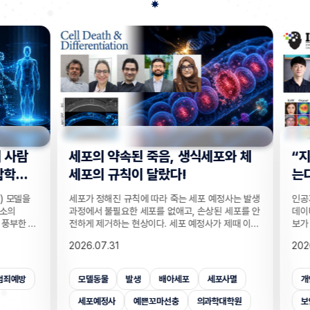
사람
세포의 약속된 죽음, 생식세포와 체
“지웠
학습
세포의 규칙이 달랐다!
는다”
 모델을
세포가 정해진 규칙에 따라 죽는 세포 예정사는 발생
인공지능
의
과정에서 불필요한 세포를 없애고, 손상된 세포를 안
데이터를
부한 정
전하게 제거하는 현상이다. 세포 예정사가 제때 이뤄
보가 다
감 정보
지지 않으면, 손가락 사이 세포들이 제거되지 못해
새롭게 
2026.07.31
2026.
않고도,
손가락이 붙은 채 태어나고, 고장 난 세포가 증식해
수팀과 
해 같은
암이 될 수 있다. 이러한 세포 예정사의 규칙이 세포
와 닮은
키는 기술
종류마다 다르다는 점이 새롭게 밝혀졌다. UNIST
만으로 
죄예방
모델동물
발생
배아세포
세포사멸
개인
은 카메
의과학대학원 안톤 가트너 교수팀은 기초과학연구원
언러닝 
 높이는
(IBS) 유전체 항상성 연구단과 함께 예쁜꼬마선충
일 밝혔다
세포예정사
예쁜꼬마선충
의과학대학원
보안