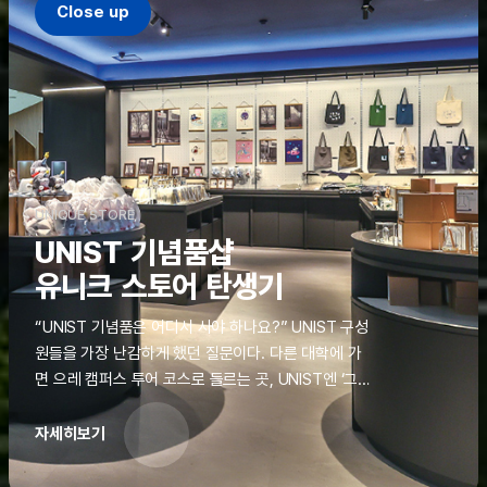
Close up
UNIQUE STORE
UNIST 기념품샵
유니크 스토어 탄생기
“UNIST 기념품은 어디서 사야 하나요?” UNIST 구성
원들을 가장 난감하게 했던 질문이다. 다른 대학에 가
면 으레 캠퍼스 투어 코스로 들르는 곳, UNIST엔 ‘그
것’이 없었다. 학교 탐방을 왔던 고등학생도, 자녀를 방
문하러 온 학부모도 빈손으로 돌려보내야 했던 아쉬움
자세히보기
을 달래줄 공간이 ‘유니크 스토어(UNIQUE
STORE)’라는 이름으로 지난해 11월 문을 열었다.