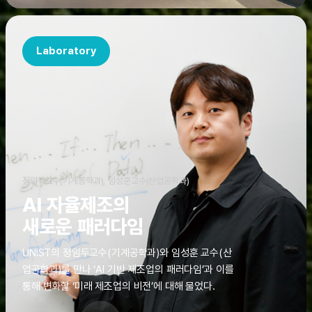
Laboratory
정임두교수(기계공학과), 임성훈교수(산업공학과)
AI 자율제조의
새로운 패러다임
UNIST의 정임두교수(기계공학과)와 임성훈 교수(산
업공학과)를 만나 ‘AI 기반 제조업의 패러다임’과 이를
통해 변화할 ‘미래 제조업의 비전’에 대해 물었다.