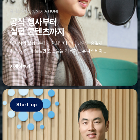
유니스테이션 (UNISTATION)
공식 행사부터
실험 콘텐츠까지
입학식의 설렘, 축제의 환희부터 무대 창작의 숨결까
지. UNIST의 생생한 순간들을 기록하는 유니스테이션
에는 청춘의 열정과 땀이 고스란히 쌓여 있었다. 그 기
록을 위해 편집실은 밤새 불을 밝히기도, 국원들은 소
자세히보기
파에 몸을 떨군 채 쪽잠을 자기도 한다. 이렇듯, 유니스
테이션의 성실한 기록이 있어, UNIST의 이야기는 오
늘도 새로운 빛으로 반짝일 수 있다.
Start-up