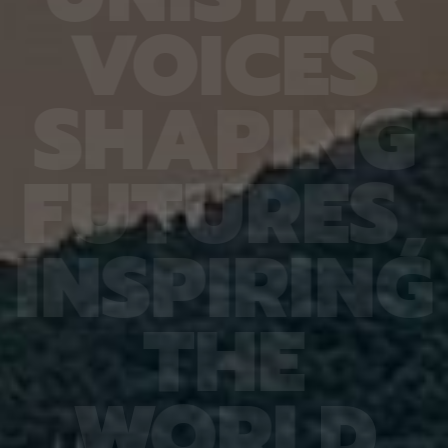
열처리와
확도가 기존 16.20%에서 90.79%로 대폭 향상됐
다 4.
V
O
I
C
E
S
향도 일
다. 또 다른 비전언어모델인 큐웬(Qwen)은
를 기록
도체의
HandVQA로 학습한 뒤 손동작 인식과 손·물체 상호
장을 얼
이는 공
작용 과제를 별도로 배우지 않았는데도 정확도가 각
가하는 
 공간이
각 10.33%포인트와 2.63%포인트 향상됐다. 제1
시한 사
S
H
A
P
I
N
G
주변에
저자인 MD 칼레쿠자만 차우두리 세이엠(MD
사진 1
지만 박
Khalequzzaman Chowdhury Sayem)연구원은
세 장이
 전자가
“틀렸던 시험 문제도 다시 잘 풀었을 뿐만 아니라, 문
정밀도가
고돼 왔
제 풀이 응용력도 높아진 것”이라며 “한 번 익힌 공
어도 2
F
U
T
U
R
E
S
,
 밀도범
간 이해력이 다른 손 관련 과제로 이어져, 추가 학습
도는 같
의 움직
부담을 늘리지 않고도 성능 향상 효과를 볼 수 있었
구는 오
역학 시
다”고 설명했다. 백승렬 교수는 “손 자세를 조금만
로 참여
정창욱
잘못 해석해도 로봇의 물체 조작이나 증강현실·가상
에서는 
I
N
S
P
I
R
I
N
G
서 피
현실 기기의 명령 인식에서는 큰 오류로 이어질 수
법을 써
역할을
있다”며 “HandVQA는 인공지능이 손의 미세한 움
그 원인
 통해
직임을 이해하는 과정에서 어떤 부분에 취약한지를
심재영 
는 응력
구체적으로 진단하고, 이를 보완할 수 있는 학습 자
성능 재
T
H
E
 특성,
료가 될 것”이라고 말했다. 이번 연구 결과는 세계 컴
한다는 
것”이라
퓨터 비전 분야 최고 권위 학회인 ‘CVPR
스템, 
에서 발
2026(Conference on Computer Vision and
망을 뒷
ry of
Pattern Recognition)’에 채택됐다. 연구 수행은
로 기대
행은 한
한국연구재단 기초연구(중견연구) 과제, 한국연구재
야 최상
W
O
R
L
D
단 기초 연구실 과제, IITP Star Fellowship 과제,
식 학회(
IITP 인공지능대학원 과제, IITP LG AI 스타 인재 양
Recog
성 사업 등의 지원을 받아 이뤄졌다.