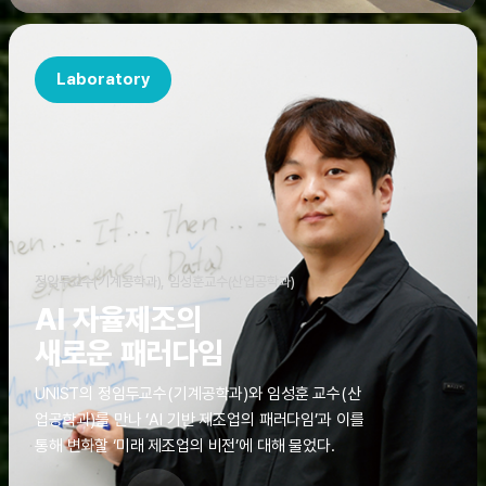
Laboratory
정임두교수(기계공학과), 임성훈교수(산업공학과)
AI 자율제조의
새로운 패러다임
UNIST의 정임두교수(기계공학과)와 임성훈 교수(산
업공학과)를 만나 ‘AI 기반 제조업의 패러다임’과 이를
통해 변화할 ‘미래 제조업의 비전’에 대해 물었다.