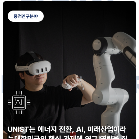
G
L
O
B
A
L
C
A
M
P
U
S
중점연구분야
F
O
R
F
U
T
U
R
E
I
N
N
O
V
A
T
O
S
UNIST는 에너지 전환, AI, 미래산업이라
는
대한민국의 핵심 과제에 연구 역량을 집