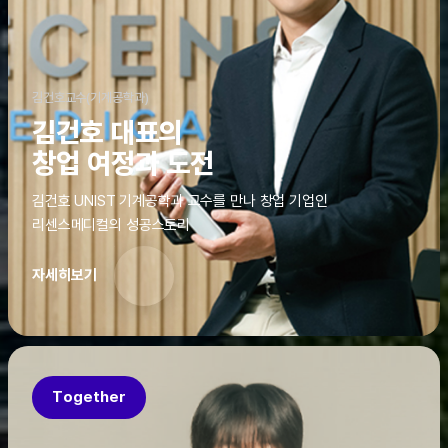
김건호교수(기계공학과)
김건호 대표의
창업 여정과 도전
김건호 UNIST 기계공학과 교수를 만나 창업 기업인
리센스메디컬의 성공스토리
자세히보기
Together