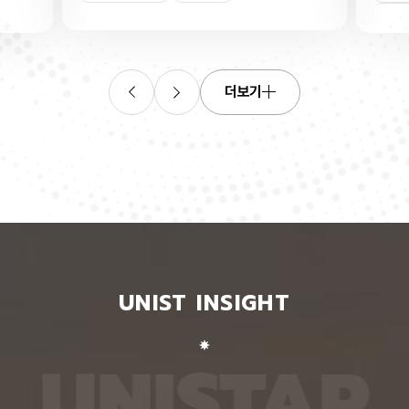
산소로
킬 수 있는 표준 평가 자료를 내놨다. 로봇 조작, 증
‘자세 
들기 쉬
강·가상 현실, 원격 수술·재활 보조 등 정확한 사람 손
은 여러
인물
트랜지스
동작 인식이 필요한 분야 기술 개발에 활용될 수 있
지 않고
O를 박
을 전망이다. 인공지능대학원 백승렬 교수팀은 자신
아 하나
듬성 비
이 인식한 것을 말로 설명할 수 있는 AI 모델인 비전
팀이 개
작동 전
언어모델의 손 자세 이해력을 평가하고 학습시킬 수
동일인을
더보기
다. 산
있는 벤치마크 데이터셋 ‘HandVQA’를 제시했다. 벤
이 모델
리 주변
치마크 데이터셋은 여러 AI 모델에 같은 문제를 풀게
다. 연
자의 작
해 성능을 객관적으로 비교하고, 어떤 유형에서 반복
정보가 
구에 따
적으로 틀리는지를 찾아내는 표준 시험과 같다. 문제
학습시킬
전체로
와 정답을 다시 학습시키면 부족한 능력을 보완하는
별 모델
에 따라
교재로도 쓸 수 있다. 연구팀은 손 사진과 21개 관절
영상마
 전자가
의 3차원 좌표가 함께 담긴 자료를 객관식 문제로 자
뒷모습 
 퍼지는
동 변환하는 프로그램을 만들어, 사진 한 장당 25개
람의 다
가 머무
씩 총 160만 개가 넘는 평가 문항을 생성했다. 프로
다. 실
비롯된다는
그램은 관절 좌표에서 손가락의 굽힘 각도와 관절 사
됐다. 
 빈자리
이 거리, 좌우·상하·앞뒤 위치 관계를 계산한 뒤, 이를
징을 ‘
와 박막
‘펴짐·굽힘’, ‘가까움·벌어짐’, ‘앞·뒤’ 등으로 나눠 질
뒤, 한
UNIST INSIGHT
의 특정
문과 보기, 정답으로 바꾼다. HandVQA로 주요 비
온 자세
는 효과
전언어모델을 평가해 본 결과, 손 자세를 따로 배우
자세의 
리에서
지 않은 비전언어모델들은 방향 관계를 묻는 문제에
예를 들
리를 하
서 거의 ‘찍기’와 비슷한 수준의 정확도를 보였다. 특
해 ‘옆
U
N
I
S
T
A
R
서 금속
히 관절 사이 거리를 판단하는 데 어려움을 겪었다.
며, 이
퍼진 상
비전언어모델인 ‘라바(LLaVA)’를 HandVQA 데이
되도록 
. 연구
터셋으로 미세조정해 학습시키자, 관절 거리 판단 정
때, 평