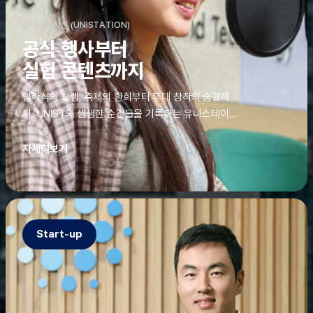
유니스테이션 (UNISTATION)
공식 행사부터
실험 콘텐츠까지
입학식의 설렘, 축제의 환희부터 무대 창작의 숨결까
지. UNIST의 생생한 순간들을 기록하는 유니스테이션
에는 청춘의 열정과 땀이 고스란히 쌓여 있었다. 그 기
록을 위해 편집실은 밤새 불을 밝히기도, 국원들은 소
자세히보기
파에 몸을 떨군 채 쪽잠을 자기도 한다. 이렇듯, 유니스
테이션의 성실한 기록이 있어, UNIST의 이야기는 오
늘도 새로운 빛으로 반짝일 수 있다.
Start-up