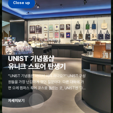
Close up
UNIQUE STORE
UNIST 기념품샵
유니크 스토어 탄생기
“UNIST 기념품은 어디서 사야 하나요?” UNIST 구성
원들을 가장 난감하게 했던 질문이다. 다른 대학에 가
면 으레 캠퍼스 투어 코스로 들르는 곳, UNIST엔 ‘그
것’이 없었다. 학교 탐방을 왔던 고등학생도, 자녀를 방
문하러 온 학부모도 빈손으로 돌려보내야 했던 아쉬움
자세히보기
을 달래줄 공간이 ‘유니크 스토어(UNIQUE
STORE)’라는 이름으로 지난해 11월 문을 열었다.