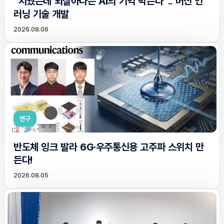
“지웠는데 되살아나는 AI의 기억 막는다”.. 머신 언
러닝 기술 개발
2026.08.06
연구
반도체 잉크 발라 6G·우주통신용 고주파 스위치 만
든다!
2026.08.05