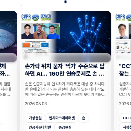
전체
손가락 위치 묻자 '찍기' 수준으로 답
"CC
 좌
하던 AI… 160만 연습문제로 손 이
찾는 
해력 높였다!
기술
리 결함
손은 인공지능이 인식하기 까다로운 대상 중 하나다.
실종자나
·차세대
한 손에 21개나 되는 관절이 촘촘히 있는 데다 각도
개발하기
조를 정
에 따라 같은 손동작도 완전히 다르게 보이기 때문이
CCTV
T 반도
다. 사진 속 사물은 잘 알아보는 인공지능(AI)도 손가
보를 얻
2026.08.03
2026.
반도체
락이 얼마나 굽었는지, 어느 관절이 앞에 있는지 같
가 포함
 반도체
은 세밀한 손 자세는 자주 틀린다. 기존 비전 AI의 성
카메라마
차 있는
능 평가는 사물의 종류나 상황을 묻는 데 치우쳐 이
사람을 
가상현실
벤치마크데이터셋
손
CC
거리라는
런 약점이 제대로 드러나지 않았는데, 국내 연구진이
을 공개
밝혔다.
이를 세부적으로 진단하고 부족한 능력까지 학습시
라별 연
인공지능대학원
증강현실
사람