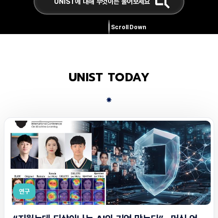
Scroll Down
UNIST TODAY
연구