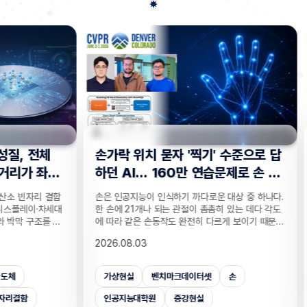
전체
손가락 위치 묻자 '찍기' 수준으로 답
"CC
 좌
하던 AI… 160만 연습문제로 손 이
찾는 
해력 높였다!
기술
리 결함
손은 인공지능이 인식하기 까다로운 대상 중 하나다.
실종자나
·차세대
한 손에 21개나 되는 관절이 촘촘히 있는 데다 각도
개발하기
조를 정
에 따라 같은 손동작도 완전히 다르게 보이기 때문이
CCTV
T 반도
다. 사진 속 사물은 잘 알아보는 인공지능(AI)도 손가
보를 얻
2026.08.03
2026.
반도체
락이 얼마나 굽었는지, 어느 관절이 앞에 있는지 같
가 포함
 반도체
은 세밀한 손 자세는 자주 틀린다. 기존 비전 AI의 성
카메라마
차 있는
능 평가는 사물의 종류나 상황을 묻는 데 치우쳐 이
사람을 
가상현실
벤치마크데이터셋
손
CC
거리라는
런 약점이 제대로 드러나지 않았는데, 국내 연구진이
을 공개
밝혔다.
이를 세부적으로 진단하고 부족한 능력까지 학습시
라별 연
인공지능대학원
증강현실
사람