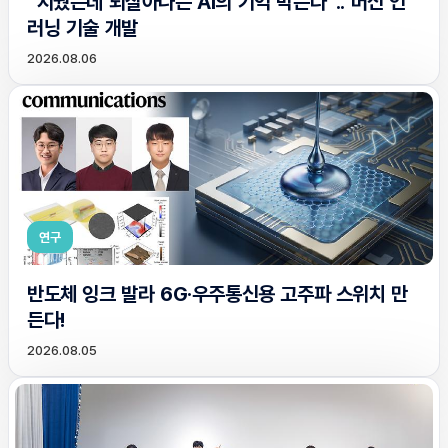
“지웠는데 되살아나는 AI의 기억 막는다”.. 머신 언
러닝 기술 개발
2026.08.06
연구
반도체 잉크 발라 6G·우주통신용 고주파 스위치 만
든다!
2026.08.05