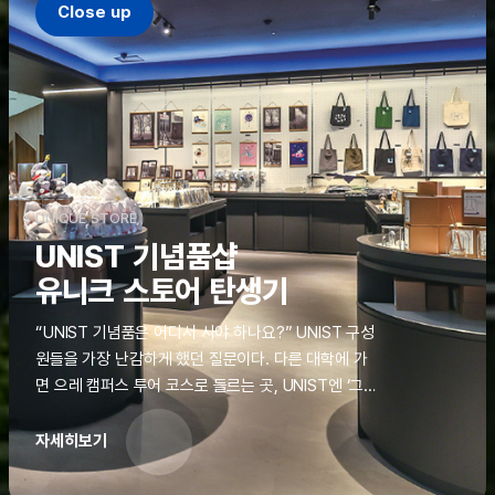
Close up
UNIQUE STORE
UNIST 기념품샵
유니크 스토어 탄생기
“UNIST 기념품은 어디서 사야 하나요?” UNIST 구성
원들을 가장 난감하게 했던 질문이다. 다른 대학에 가
면 으레 캠퍼스 투어 코스로 들르는 곳, UNIST엔 ‘그
것’이 없었다. 학교 탐방을 왔던 고등학생도, 자녀를 방
문하러 온 학부모도 빈손으로 돌려보내야 했던 아쉬움
자세히보기
을 달래줄 공간이 ‘유니크 스토어(UNIQUE
STORE)’라는 이름으로 지난해 11월 문을 열었다.