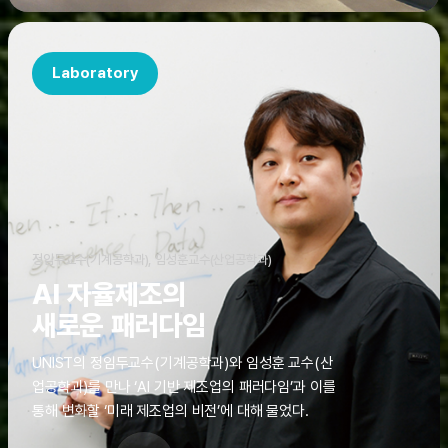
Laboratory
정임두교수(기계공학과), 임성훈교수(산업공학과)
AI 자율제조의
새로운 패러다임
UNIST의 정임두교수(기계공학과)와 임성훈 교수(산
업공학과)를 만나 ‘AI 기반 제조업의 패러다임’과 이를
통해 변화할 ‘미래 제조업의 비전’에 대해 물었다.