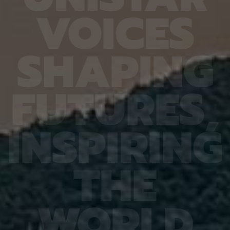
열처리와
확도가 기존 16.20%에서 90.79%로 대폭 향상됐
다 4.
V
O
I
C
E
S
향도 일
다. 또 다른 비전언어모델인 큐웬(Qwen)은
를 기록
도체의
HandVQA로 학습한 뒤 손동작 인식과 손·물체 상호
장을 얼
이는 공
작용 과제를 별도로 배우지 않았는데도 정확도가 각
가하는 
 공간이
각 10.33%포인트와 2.63%포인트 향상됐다. 제1
시한 사
S
H
A
P
I
N
G
주변에
저자인 MD 칼레쿠자만 차우두리 세이엠(MD
사진 1
지만 박
Khalequzzaman Chowdhury Sayem)연구원은
세 장이
 전자가
“틀렸던 시험 문제도 다시 잘 풀었을 뿐만 아니라, 문
정밀도가
고돼 왔
제 풀이 응용력도 높아진 것”이라며 “한 번 익힌 공
어도 2
F
U
T
U
R
E
S
,
 밀도범
간 이해력이 다른 손 관련 과제로 이어져, 추가 학습
도는 같
의 움직
부담을 늘리지 않고도 성능 향상 효과를 볼 수 있었
구는 오
역학 시
다”고 설명했다. 백승렬 교수는 “손 자세를 조금만
로 참여
정창욱
잘못 해석해도 로봇의 물체 조작이나 증강현실·가상
에서는 
I
N
S
P
I
R
I
N
G
서 피
현실 기기의 명령 인식에서는 큰 오류로 이어질 수
법을 써
역할을
있다”며 “HandVQA는 인공지능이 손의 미세한 움
그 원인
 통해
직임을 이해하는 과정에서 어떤 부분에 취약한지를
심재영 
는 응력
구체적으로 진단하고, 이를 보완할 수 있는 학습 자
성능 재
T
H
E
 특성,
료가 될 것”이라고 말했다. 이번 연구 결과는 세계 컴
한다는 
것”이라
퓨터 비전 분야 최고 권위 학회인 ‘CVPR
스템, 
에서 발
2026(Conference on Computer Vision and
망을 뒷
ry of
Pattern Recognition)’에 채택됐다. 연구 수행은
로 기대
행은 한
한국연구재단 기초연구(중견연구) 과제, 한국연구재
야 최상
W
O
R
L
D
단 기초 연구실 과제, IITP Star Fellowship 과제,
식 학회(
IITP 인공지능대학원 과제, IITP LG AI 스타 인재 양
Recog
성 사업 등의 지원을 받아 이뤄졌다.