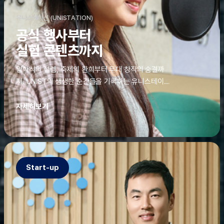
유니스테이션 (UNISTATION)
공식 행사부터
실험 콘텐츠까지
입학식의 설렘, 축제의 환희부터 무대 창작의 숨결까
지. UNIST의 생생한 순간들을 기록하는 유니스테이션
에는 청춘의 열정과 땀이 고스란히 쌓여 있었다. 그 기
록을 위해 편집실은 밤새 불을 밝히기도, 국원들은 소
자세히보기
파에 몸을 떨군 채 쪽잠을 자기도 한다. 이렇듯, 유니스
테이션의 성실한 기록이 있어, UNIST의 이야기는 오
늘도 새로운 빛으로 반짝일 수 있다.
Start-up