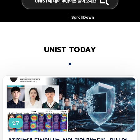
Scroll Down
UNIST TODAY
연구