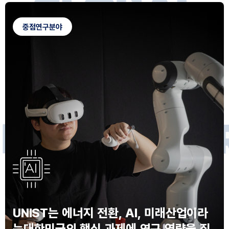
G
L
O
B
A
L
C
A
M
P
U
S
중점연구분야
F
O
R
F
U
T
U
R
E
I
N
N
O
V
A
T
O
S
UNIST는 에너지 전환, AI, 미래산업이라
는
대한민국의 핵심 과제에 연구 역량을 집