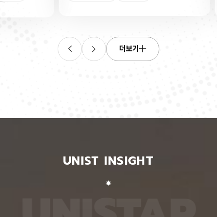
산소로
킬 수 있는 표준 평가 자료를 내놨다. 로봇 조작, 증
‘자세 
들기 쉬
강·가상 현실, 원격 수술·재활 보조 등 정확한 사람 손
은 여러
인물
트랜지스
동작 인식이 필요한 분야 기술 개발에 활용될 수 있
지 않고
O를 박
을 전망이다. 인공지능대학원 백승렬 교수팀은 자신
아 하나
듬성 비
이 인식한 것을 말로 설명할 수 있는 AI 모델인 비전
팀이 개
작동 전
언어모델의 손 자세 이해력을 평가하고 학습시킬 수
동일인을
더보기
다. 산
있는 벤치마크 데이터셋 ‘HandVQA’를 제시했다. 벤
이 모델
리 주변
치마크 데이터셋은 여러 AI 모델에 같은 문제를 풀게
다. 연
자의 작
해 성능을 객관적으로 비교하고, 어떤 유형에서 반복
정보가 
구에 따
적으로 틀리는지를 찾아내는 표준 시험과 같다. 문제
학습시킬
전체로
와 정답을 다시 학습시키면 부족한 능력을 보완하는
별 모델
에 따라
교재로도 쓸 수 있다. 연구팀은 손 사진과 21개 관절
영상마
 전자가
의 3차원 좌표가 함께 담긴 자료를 객관식 문제로 자
뒷모습 
 퍼지는
동 변환하는 프로그램을 만들어, 사진 한 장당 25개
람의 다
가 머무
씩 총 160만 개가 넘는 평가 문항을 생성했다. 프로
다. 실
비롯된다는
그램은 관절 좌표에서 손가락의 굽힘 각도와 관절 사
됐다. 
 빈자리
이 거리, 좌우·상하·앞뒤 위치 관계를 계산한 뒤, 이를
징을 ‘
와 박막
‘펴짐·굽힘’, ‘가까움·벌어짐’, ‘앞·뒤’ 등으로 나눠 질
뒤, 한
UNIST INSIGHT
의 특정
문과 보기, 정답으로 바꾼다. HandVQA로 주요 비
온 자세
는 효과
전언어모델을 평가해 본 결과, 손 자세를 따로 배우
자세의 
리에서
지 않은 비전언어모델들은 방향 관계를 묻는 문제에
예를 들
리를 하
서 거의 ‘찍기’와 비슷한 수준의 정확도를 보였다. 특
해 ‘옆
U
N
I
S
T
A
R
서 금속
히 관절 사이 거리를 판단하는 데 어려움을 겪었다.
며, 이
퍼진 상
비전언어모델인 ‘라바(LLaVA)’를 HandVQA 데이
되도록 
. 연구
터셋으로 미세조정해 학습시키자, 관절 거리 판단 정
때, 평