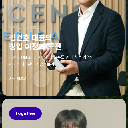
김건호교수(기계공학과)
김건호 대표의
창업 여정과 도전
김건호 UNIST 기계공학과 교수를 만나 창업 기업인
리센스메디컬의 성공스토리
자세히보기
Together