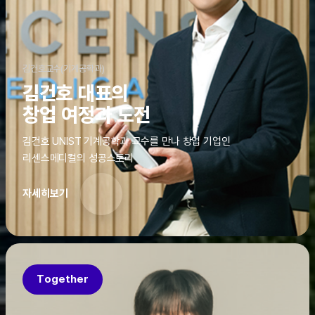
김건호교수(기계공학과)
김건호 대표의
창업 여정과 도전
김건호 UNIST 기계공학과 교수를 만나 창업 기업인
리센스메디컬의 성공스토리
자세히보기
Together