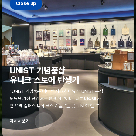
Close up
UNIQUE STORE
UNIST 기념품샵
유니크 스토어 탄생기
“UNIST 기념품은 어디서 사야 하나요?” UNIST 구성
원들을 가장 난감하게 했던 질문이다. 다른 대학에 가
면 으레 캠퍼스 투어 코스로 들르는 곳, UNIST엔 ‘그
것’이 없었다. 학교 탐방을 왔던 고등학생도, 자녀를 방
문하러 온 학부모도 빈손으로 돌려보내야 했던 아쉬움
자세히보기
을 달래줄 공간이 ‘유니크 스토어(UNIQUE
STORE)’라는 이름으로 지난해 11월 문을 열었다.