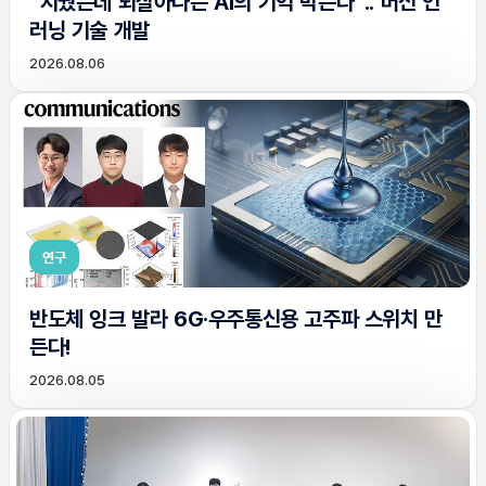
“지웠는데 되살아나는 AI의 기억 막는다”.. 머신 언
러닝 기술 개발
2026.08.06
연구
반도체 잉크 발라 6G·우주통신용 고주파 스위치 만
든다!
2026.08.05