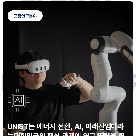
G
L
O
B
A
L
C
A
M
P
U
S
중점연구분야
F
O
R
F
U
T
U
R
E
I
N
N
O
V
A
T
O
S
UNIST는 에너지 전환, AI, 미래산업이라
는
대한민국의 핵심 과제에 연구 역량을 집