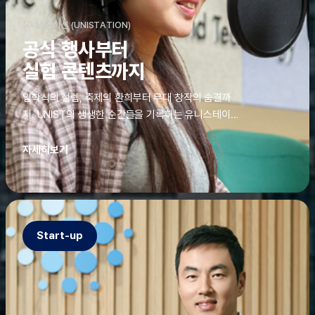
유니스테이션 (UNISTATION)
공식 행사부터
실험 콘텐츠까지
입학식의 설렘, 축제의 환희부터 무대 창작의 숨결까
지. UNIST의 생생한 순간들을 기록하는 유니스테이션
에는 청춘의 열정과 땀이 고스란히 쌓여 있었다. 그 기
록을 위해 편집실은 밤새 불을 밝히기도, 국원들은 소
자세히보기
파에 몸을 떨군 채 쪽잠을 자기도 한다. 이렇듯, 유니스
테이션의 성실한 기록이 있어, UNIST의 이야기는 오
늘도 새로운 빛으로 반짝일 수 있다.
Start-up