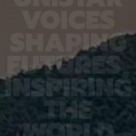
6.4%
가 959개에 불과한 데다, 발생 과정에서 사멸하는
제 대상
V
O
I
C
E
S
진 여러
131개 세포를 포함해 각 세포가 언제 태어나고 어떻
않은 나
는지 평
게 죽는지가 완벽히 밝혀져 있어서 세포 사멸 추적
지만 주
번째로 제
실험에 가장 적합한 모델 동물이다. 실제 관찰 결과,
정보를 
어 후보
CED-4, CED-3 등 세포 사멸 조절 단백질의 세포
아나는 
S
H
A
P
I
N
G
 있다면,
내 위치가 조직과 발달 단계에 따라 달라지는 현상이
다”라고
 평균
확인됐다. 이는 세포 사멸이 단순히 유전자 스위치를
결과, 
잘 골랐
켜고 끄는 과정이 아니라 단백질의 유기적인 위치 변
췄으며,
위 정확
화까지 맞물리는 고도화된 조절 과정이라는 연구진
로 억제
F
U
T
U
R
E
S
,
이번 연
의 가설을 뒷받침하는 결과다. 공동연구팀은 “예쁜꼬
5장을 
 1저자
마선충의 세포 예정사 주요 유전자와 유사한 계열이
정확도가
라 환경
사람을 포함한 포유류에도 보존돼 있는 만큼, 향후
다. 또
학습 기
암처럼 세포 예정사 조절에 이상이 생기는 질환을 이
인식 정
I
N
S
P
I
R
I
N
G
혀냈고,
해하는 데 기초 자료가 될 수 있다” 연구팀은 이어
터셋인 
했다.
“이번에 만든 형광 관찰 도구는 세포가 어떤 조건에
셋인 
와 고
서 죽고 살아남는지를 모델 동물의 생체 안에서 밝히
CASI
을 제시
는 데 활용될 수 있을 것”이라고 덧붙였다. 이번 연구
공동 연
T
H
E
 감시 시
는 기초과학연구원(IBS)과 과학기술정보통신부 한
위해 개
회 안전
국연구재단의 지원을 받아 수행됐으며, 연구 결과는
할 수 
을 것으
국제학술지‘ 셀 데스 앤 디퍼런시에이션’(Cell
돼 얼굴
비전 분
Death & Differentiation)’에 6월 10일 온라인
가 중요
패턴 인
공개됐다.
고 기대
W
O
R
L
D
권위의
택됐다.
(Inter
Learn