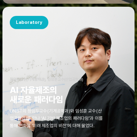
Laboratory
정임두교수(기계공학과), 임성훈교수(산업공학과)
AI 자율제조의
새로운 패러다임
UNIST의 정임두교수(기계공학과)와 임성훈 교수(산
업공학과)를 만나 ‘AI 기반 제조업의 패러다임’과 이를
통해 변화할 ‘미래 제조업의 비전’에 대해 물었다.