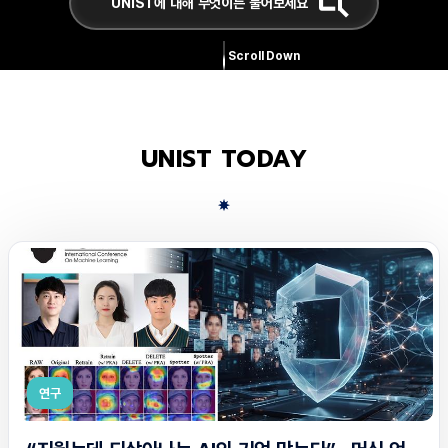
Scroll Down
UNIST TODAY
연구