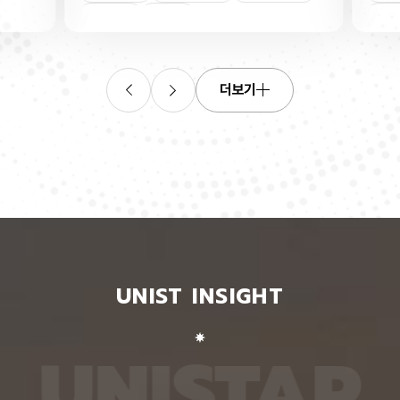
연합학습
(C. elegans)의 배아 체세포와 성체 생식세포에서
학습을 
로 보내
세포 예정사를 결정하는 방식이 다르다는 사실을 규
만 선택
이중조절
체세포
인물
 이를 모
명했다고 15일 밝혔다. 연구에 따르면, 배아 체세포
삭제를 
. 연구
에서는 죽을 세포에서만 세포 사멸 시작 신호가 켜졌
데이터
영상에서
다. 반면 생식세포에서는 DNA 손상을 감지해 사멸
는 데 
들 때,
신호를 켜는 단계와 실제 죽음을 실행하는 단계가 분
정보를 
더보기
 수 있
리된 ‘이중 조절’이 작동했다. 방사선으로 DNA를 손
제 대상
은 민감
상시키자 세포 사멸을 시작하는 egl-1 유전자가 생
는 기술
도 AI를
식세포 전반에서 활성화됐지만, 실제로 죽은 것은 난
성능을 
람 재식
자로 자라기 전 염색체를 점검하는 단계인 후기 파키
확보하더
. 개별
텐 단계에 있는 일부 생식세포뿐이었다. 연구진은 이
다. 연
모습이나
러한 이중 조절이 종 보존에 필수적인 생식세포를 한
제’와 
 한 사
꺼번에 잃지 않으면서도 손상이 심한 세포는 제거하
약성’을
 때문이
기 위한 안전장치일 수 있다고 해석했다. 손상 신호
했다. 
이 확인
에 따라 생식세포 전체가 죽을 준비를 하되, 일정한
인식하지
출한 특
발달 단계와 추가 조건을 충족한 세포에서만 죽음을
게 유지
 나눈
실행하는 방식을 통해 번식에 필요한 생식세포는 보
성능은 
서 가져
존하면서 손상된 유전정보가 다음 세대로 전달되는
특징이 
UNIST INSIGHT
새로운
것을 막는 것으로 볼 수 있다는 설명이다. 다만 생식
보여줘도
이다.
세포 중 일부만 실제 죽음에 이르게 하는 구체적인
예를 들
를 결합
후속 조절 기전에 관해서는 추가적인 연구가 필요하
이나 표
 학습시키
다고 밝혔다. 연구팀은 유전자 가위 기술을 이용해
를 인식
U
N
I
S
T
A
R
대로 유지
세포 예정사 유전자 4종과 관련 단백질에 형광 표지
군집 형
평가했을
자를 달아 관찰하는 방식으로 이 같은 사실을 밝혀냈
어주면 
최고치보
다. 예쁜꼬마선충은 몸이 투명하고 전체 체세포 숫자
이다. 