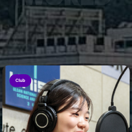
7월 6
은 과기
‘중견
의 지원
‘인공지
‘지역지
업’의 
Club