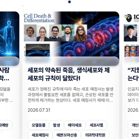
사람
세포의 약속된 죽음, 생식세포와 체
“지웠
학습
세포의 규칙이 달랐다!
는다”
 모델을
세포가 정해진 규칙에 따라 죽는 세포 예정사는 발생
인공지능
의
과정에서 불필요한 세포를 없애고, 손상된 세포를 안
데이터를
부한 정
전하게 제거하는 현상이다. 세포 예정사가 제때 이뤄
보가 다
감 정보
지지 않으면, 손가락 사이 세포들이 제거되지 못해
새롭게 
2026.07.31
2026.
않고도,
손가락이 붙은 채 태어나고, 고장 난 세포가 증식해
수팀과 
해 같은
암이 될 수 있다. 이러한 세포 예정사의 규칙이 세포
와 닮은
키는 기술
종류마다 다르다는 점이 새롭게 밝혀졌다. UNIST
만으로 
죄예방
모델동물
발생
배아세포
세포사멸
개인
은 카메
의과학대학원 안톤 가트너 교수팀은 기초과학연구원
언러닝 
 높이는
(IBS) 유전체 항상성 연구단과 함께 예쁜꼬마선충
일 밝혔다
세포예정사
예쁜꼬마선충
의과학대학원
보안