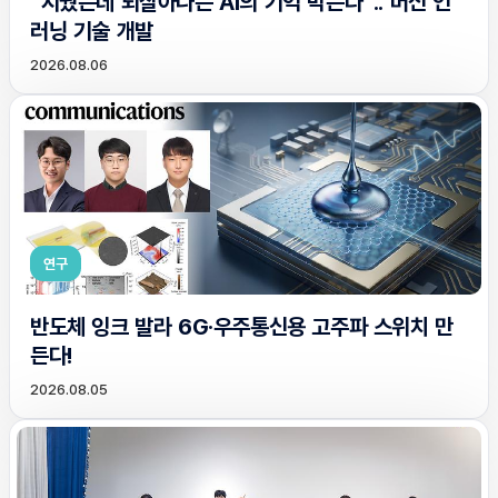
“지웠는데 되살아나는 AI의 기억 막는다”.. 머신 언
러닝 기술 개발
2026.08.06
연구
반도체 잉크 발라 6G·우주통신용 고주파 스위치 만
든다!
2026.08.05