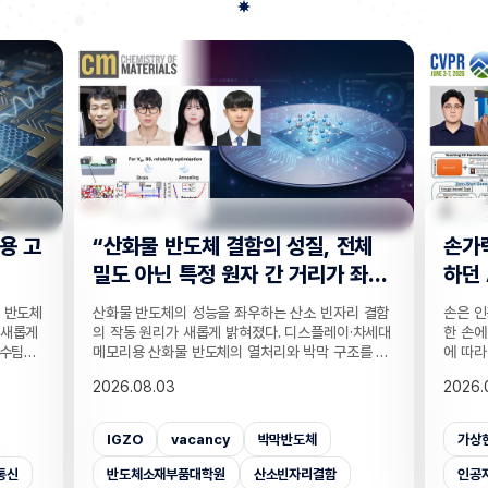
전체
손가락 위치 묻자 '찍기' 수준으로 답
"CC
 좌
하던 AI… 160만 연습문제로 손 이
찾는 
해력 높였다!
기술
리 결함
손은 인공지능이 인식하기 까다로운 대상 중 하나다.
실종자나
·차세대
한 손에 21개나 되는 관절이 촘촘히 있는 데다 각도
개발하기
조를 정
에 따라 같은 손동작도 완전히 다르게 보이기 때문이
CCTV
T 반도
다. 사진 속 사물은 잘 알아보는 인공지능(AI)도 손가
보를 얻
2026.08.03
2026.
반도체
락이 얼마나 굽었는지, 어느 관절이 앞에 있는지 같
가 포함
 반도체
은 세밀한 손 자세는 자주 틀린다. 기존 비전 AI의 성
카메라마
차 있는
능 평가는 사물의 종류나 상황을 묻는 데 치우쳐 이
사람을 
가상현실
벤치마크데이터셋
손
CC
거리라는
런 약점이 제대로 드러나지 않았는데, 국내 연구진이
을 공개
밝혔다.
이를 세부적으로 진단하고 부족한 능력까지 학습시
라별 연
인공지능대학원
증강현실
사람