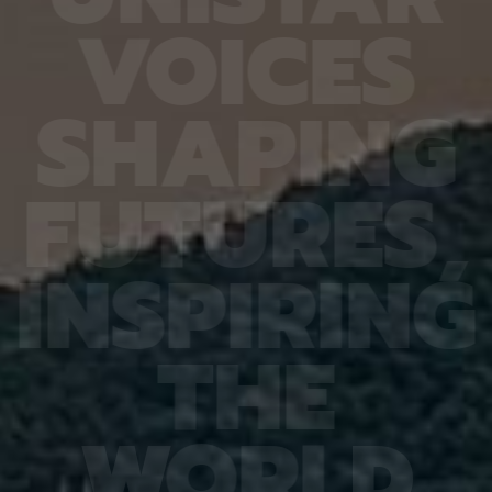
열처리와
확도가 기존 16.20%에서 90.79%로 대폭 향상됐
다 4.
V
O
I
C
E
S
향도 일
다. 또 다른 비전언어모델인 큐웬(Qwen)은
를 기록
도체의
HandVQA로 학습한 뒤 손동작 인식과 손·물체 상호
장을 얼
이는 공
작용 과제를 별도로 배우지 않았는데도 정확도가 각
가하는 
 공간이
각 10.33%포인트와 2.63%포인트 향상됐다. 제1
시한 사
S
H
A
P
I
N
G
주변에
저자인 MD 칼레쿠자만 차우두리 세이엠(MD
사진 1
지만 박
Khalequzzaman Chowdhury Sayem)연구원은
세 장이
 전자가
“틀렸던 시험 문제도 다시 잘 풀었을 뿐만 아니라, 문
정밀도가
고돼 왔
제 풀이 응용력도 높아진 것”이라며 “한 번 익힌 공
어도 2
F
U
T
U
R
E
S
,
 밀도범
간 이해력이 다른 손 관련 과제로 이어져, 추가 학습
도는 같
의 움직
부담을 늘리지 않고도 성능 향상 효과를 볼 수 있었
구는 오
역학 시
다”고 설명했다. 백승렬 교수는 “손 자세를 조금만
로 참여
정창욱
잘못 해석해도 로봇의 물체 조작이나 증강현실·가상
에서는 
I
N
S
P
I
R
I
N
G
서 피
현실 기기의 명령 인식에서는 큰 오류로 이어질 수
법을 써
역할을
있다”며 “HandVQA는 인공지능이 손의 미세한 움
그 원인
 통해
직임을 이해하는 과정에서 어떤 부분에 취약한지를
심재영 
는 응력
구체적으로 진단하고, 이를 보완할 수 있는 학습 자
성능 재
T
H
E
 특성,
료가 될 것”이라고 말했다. 이번 연구 결과는 세계 컴
한다는 
것”이라
퓨터 비전 분야 최고 권위 학회인 ‘CVPR
스템, 
에서 발
2026(Conference on Computer Vision and
망을 뒷
ry of
Pattern Recognition)’에 채택됐다. 연구 수행은
로 기대
행은 한
한국연구재단 기초연구(중견연구) 과제, 한국연구재
야 최상
W
O
R
L
D
단 기초 연구실 과제, IITP Star Fellowship 과제,
식 학회(
IITP 인공지능대학원 과제, IITP LG AI 스타 인재 양
Recog
성 사업 등의 지원을 받아 이뤄졌다.