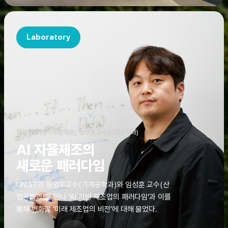
Laboratory
정임두교수(기계공학과), 임성훈교수(산업공학과)
AI 자율제조의
새로운 패러다임
UNIST의 정임두교수(기계공학과)와 임성훈 교수(산
업공학과)를 만나 ‘AI 기반 제조업의 패러다임’과 이를
통해 변화할 ‘미래 제조업의 비전’에 대해 물었다.