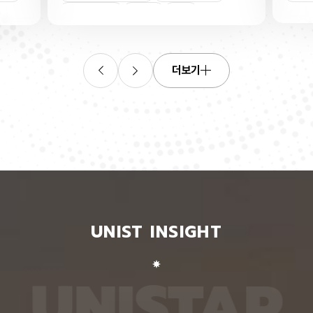
산소로
킬 수 있는 표준 평가 자료를 내놨다. 로봇 조작, 증
‘자세 
들기 쉬
강·가상 현실, 원격 수술·재활 보조 등 정확한 사람 손
은 여러
인물
트랜지스
동작 인식이 필요한 분야 기술 개발에 활용될 수 있
지 않고
O를 박
을 전망이다. 인공지능대학원 백승렬 교수팀은 자신
아 하나
듬성 비
이 인식한 것을 말로 설명할 수 있는 AI 모델인 비전
팀이 개
작동 전
언어모델의 손 자세 이해력을 평가하고 학습시킬 수
동일인을
더보기
다. 산
있는 벤치마크 데이터셋 ‘HandVQA’를 제시했다. 벤
이 모델
리 주변
치마크 데이터셋은 여러 AI 모델에 같은 문제를 풀게
다. 연
자의 작
해 성능을 객관적으로 비교하고, 어떤 유형에서 반복
정보가 
구에 따
적으로 틀리는지를 찾아내는 표준 시험과 같다. 문제
학습시킬
전체로
와 정답을 다시 학습시키면 부족한 능력을 보완하는
별 모델
에 따라
교재로도 쓸 수 있다. 연구팀은 손 사진과 21개 관절
영상마
 전자가
의 3차원 좌표가 함께 담긴 자료를 객관식 문제로 자
뒷모습 
 퍼지는
동 변환하는 프로그램을 만들어, 사진 한 장당 25개
람의 다
가 머무
씩 총 160만 개가 넘는 평가 문항을 생성했다. 프로
다. 실
비롯된다는
그램은 관절 좌표에서 손가락의 굽힘 각도와 관절 사
됐다. 
 빈자리
이 거리, 좌우·상하·앞뒤 위치 관계를 계산한 뒤, 이를
징을 ‘
와 박막
‘펴짐·굽힘’, ‘가까움·벌어짐’, ‘앞·뒤’ 등으로 나눠 질
뒤, 한
UNIST INSIGHT
의 특정
문과 보기, 정답으로 바꾼다. HandVQA로 주요 비
온 자세
는 효과
전언어모델을 평가해 본 결과, 손 자세를 따로 배우
자세의 
리에서
지 않은 비전언어모델들은 방향 관계를 묻는 문제에
예를 들
리를 하
서 거의 ‘찍기’와 비슷한 수준의 정확도를 보였다. 특
해 ‘옆
U
N
I
S
T
A
R
서 금속
히 관절 사이 거리를 판단하는 데 어려움을 겪었다.
며, 이
퍼진 상
비전언어모델인 ‘라바(LLaVA)’를 HandVQA 데이
되도록 
. 연구
터셋으로 미세조정해 학습시키자, 관절 거리 판단 정
때, 평