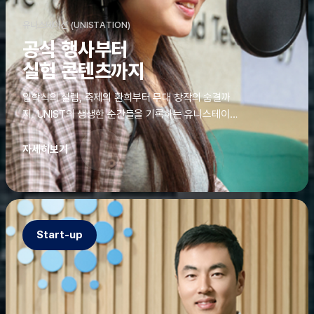
유니스테이션 (UNISTATION)
공식 행사부터
실험 콘텐츠까지
입학식의 설렘, 축제의 환희부터 무대 창작의 숨결까
지. UNIST의 생생한 순간들을 기록하는 유니스테이션
에는 청춘의 열정과 땀이 고스란히 쌓여 있었다. 그 기
록을 위해 편집실은 밤새 불을 밝히기도, 국원들은 소
자세히보기
파에 몸을 떨군 채 쪽잠을 자기도 한다. 이렇듯, 유니스
테이션의 성실한 기록이 있어, UNIST의 이야기는 오
늘도 새로운 빛으로 반짝일 수 있다.
Start-up