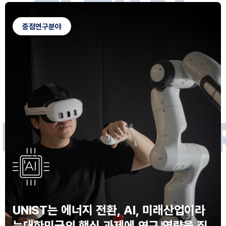
G
L
O
B
A
L
C
A
M
P
U
S
중점연구분야
F
O
R
F
U
T
U
R
E
I
N
N
O
V
A
T
O
S
UNIST는 에너지 전환, AI, 미래산업이라
는
대한민국의 핵심 과제에 연구 역량을 집