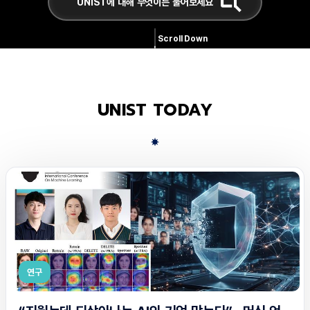
Scroll Down
UNIST TODAY
연구