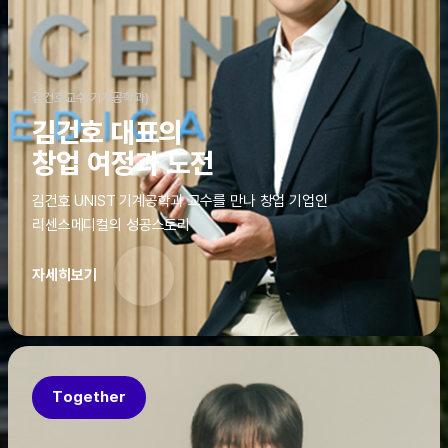
김건호교수(기계공학과)
김건호 대표의
창업 여정과 도전
김건호 UNIST 기계공학과 교수를 만나 창업 기업인
리센스메디컬의 성공스토리
자세히보기
Together