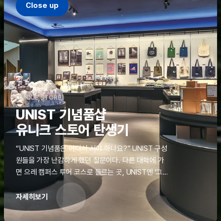
Close up
UNIQUE STORE
UNIST 기념품샵
유니크 스토어 탄생기
“UNIST 기념품은 어디서 사야 하나요?” UNIST 구성
원들을 가장 난감하게 했던 질문이다. 다른 대학에 가
면 으레 캠퍼스 투어 코스로 들르는 곳, UNIST엔 ‘그
것’이 없었다. 학교 탐방을 왔던 고등학생도, 자녀를 방
문하러 온 학부모도 빈손으로 돌려보내야 했던 아쉬움
자세히보기
을 달래줄 공간이 ‘유니크 스토어(UNIQUE
STORE)’라는 이름으로 지난해 11월 문을 열었다.