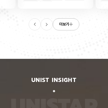
연합학습
(C. elegans)의 배아 체세포와 성체 생식세포에서
학습을 
로 보내
세포 예정사를 결정하는 방식이 다르다는 사실을 규
만 선택
이중조절
체세포
인물
 이를 모
명했다고 15일 밝혔다. 연구에 따르면, 배아 체세포
삭제를 
. 연구
에서는 죽을 세포에서만 세포 사멸 시작 신호가 켜졌
데이터
영상에서
다. 반면 생식세포에서는 DNA 손상을 감지해 사멸
는 데 
들 때,
신호를 켜는 단계와 실제 죽음을 실행하는 단계가 분
정보를 
더보기
 수 있
리된 ‘이중 조절’이 작동했다. 방사선으로 DNA를 손
제 대상
은 민감
상시키자 세포 사멸을 시작하는 egl-1 유전자가 생
는 기술
도 AI를
식세포 전반에서 활성화됐지만, 실제로 죽은 것은 난
성능을 
람 재식
자로 자라기 전 염색체를 점검하는 단계인 후기 파키
확보하더
. 개별
텐 단계에 있는 일부 생식세포뿐이었다. 연구진은 이
다. 연
모습이나
러한 이중 조절이 종 보존에 필수적인 생식세포를 한
제’와 
 한 사
꺼번에 잃지 않으면서도 손상이 심한 세포는 제거하
약성’을
 때문이
기 위한 안전장치일 수 있다고 해석했다. 손상 신호
했다. 
이 확인
에 따라 생식세포 전체가 죽을 준비를 하되, 일정한
인식하지
출한 특
발달 단계와 추가 조건을 충족한 세포에서만 죽음을
게 유지
 나눈
실행하는 방식을 통해 번식에 필요한 생식세포는 보
성능은 
서 가져
존하면서 손상된 유전정보가 다음 세대로 전달되는
특징이 
UNIST INSIGHT
새로운
것을 막는 것으로 볼 수 있다는 설명이다. 다만 생식
보여줘도
이다.
세포 중 일부만 실제 죽음에 이르게 하는 구체적인
예를 들
를 결합
후속 조절 기전에 관해서는 추가적인 연구가 필요하
이나 표
 학습시키
다고 밝혔다. 연구팀은 유전자 가위 기술을 이용해
를 인식
U
N
I
S
T
A
R
대로 유지
세포 예정사 유전자 4종과 관련 단백질에 형광 표지
군집 형
평가했을
자를 달아 관찰하는 방식으로 이 같은 사실을 밝혀냈
어주면 
최고치보
다. 예쁜꼬마선충은 몸이 투명하고 전체 체세포 숫자
이다. 