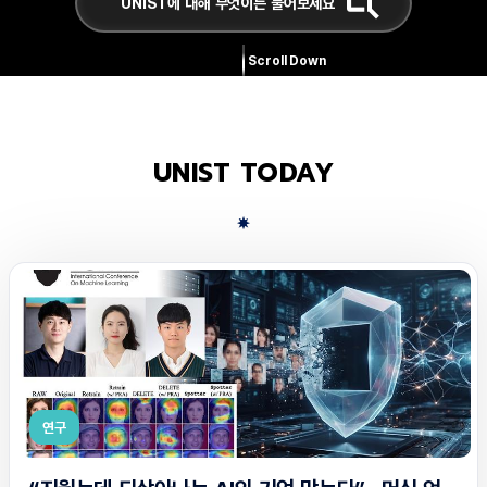
Scroll Down
UNIST TODAY
연구