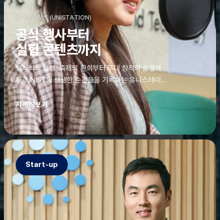
유니스테이션 (UNISTATION)
공식 행사부터
실험 콘텐츠까지
입학식의 설렘, 축제의 환희부터 무대 창작의 숨결까
지. UNIST의 생생한 순간들을 기록하는 유니스테이션
에는 청춘의 열정과 땀이 고스란히 쌓여 있었다. 그 기
록을 위해 편집실은 밤새 불을 밝히기도, 국원들은 소
자세히보기
파에 몸을 떨군 채 쪽잠을 자기도 한다. 이렇듯, 유니스
테이션의 성실한 기록이 있어, UNIST의 이야기는 오
늘도 새로운 빛으로 반짝일 수 있다.
Start-up