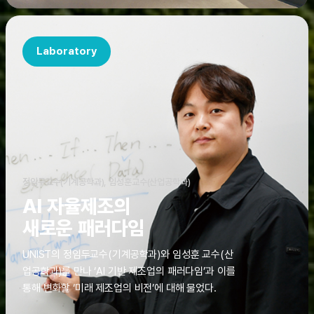
Laboratory
정임두교수(기계공학과), 임성훈교수(산업공학과)
AI 자율제조의
새로운 패러다임
UNIST의 정임두교수(기계공학과)와 임성훈 교수(산
업공학과)를 만나 ‘AI 기반 제조업의 패러다임’과 이를
통해 변화할 ‘미래 제조업의 비전’에 대해 물었다.