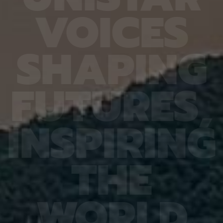
6.4%
가 959개에 불과한 데다, 발생 과정에서 사멸하는
제 대상
V
O
I
C
E
S
진 여러
131개 세포를 포함해 각 세포가 언제 태어나고 어떻
않은 나
는지 평
게 죽는지가 완벽히 밝혀져 있어서 세포 사멸 추적
지만 주
번째로 제
실험에 가장 적합한 모델 동물이다. 실제 관찰 결과,
정보를 
어 후보
CED-4, CED-3 등 세포 사멸 조절 단백질의 세포
아나는 
S
H
A
P
I
N
G
 있다면,
내 위치가 조직과 발달 단계에 따라 달라지는 현상이
다”라고
 평균
확인됐다. 이는 세포 사멸이 단순히 유전자 스위치를
결과, 
잘 골랐
켜고 끄는 과정이 아니라 단백질의 유기적인 위치 변
췄으며,
위 정확
화까지 맞물리는 고도화된 조절 과정이라는 연구진
로 억제
F
U
T
U
R
E
S
,
이번 연
의 가설을 뒷받침하는 결과다. 공동연구팀은 “예쁜꼬
5장을 
 1저자
마선충의 세포 예정사 주요 유전자와 유사한 계열이
정확도가
라 환경
사람을 포함한 포유류에도 보존돼 있는 만큼, 향후
다. 또
학습 기
암처럼 세포 예정사 조절에 이상이 생기는 질환을 이
인식 정
I
N
S
P
I
R
I
N
G
혀냈고,
해하는 데 기초 자료가 될 수 있다” 연구팀은 이어
터셋인 
했다.
“이번에 만든 형광 관찰 도구는 세포가 어떤 조건에
셋인 
와 고
서 죽고 살아남는지를 모델 동물의 생체 안에서 밝히
CASI
을 제시
는 데 활용될 수 있을 것”이라고 덧붙였다. 이번 연구
공동 연
T
H
E
 감시 시
는 기초과학연구원(IBS)과 과학기술정보통신부 한
위해 개
회 안전
국연구재단의 지원을 받아 수행됐으며, 연구 결과는
할 수 
을 것으
국제학술지‘ 셀 데스 앤 디퍼런시에이션’(Cell
돼 얼굴
비전 분
Death & Differentiation)’에 6월 10일 온라인
가 중요
패턴 인
공개됐다.
고 기대
W
O
R
L
D
권위의
택됐다.
(Inter
Learn