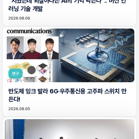
“지웠는데 되살아나는 AI의 기억 막는다”.. 머신 언
러닝 기술 개발
2026.08.06
연구
반도체 잉크 발라 6G·우주통신용 고주파 스위치 만
든다!
2026.08.05