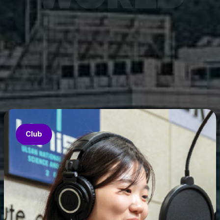
7월 6
은 과기
‘중견
의 지원
‘인공지
‘지역지
업’의 
Club