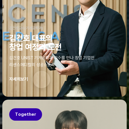
김건호교수(기계공학과)
김건호 대표의
창업 여정과 도전
김건호 UNIST 기계공학과 교수를 만나 창업 기업인
리센스메디컬의 성공스토리
자세히보기
Together