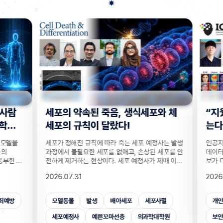
사람
세포의 약속된 죽음, 생식세포와 체
“지웠
학습
세포의 규칙이 달랐다!
는다”
 모델을
세포가 정해진 규칙에 따라 죽는 세포 예정사는 발생
인공지능
의
과정에서 불필요한 세포를 없애고, 손상된 세포를 안
데이터를
부한 정
전하게 제거하는 현상이다. 세포 예정사가 제때 이뤄
보가 다
감 정보
지지 않으면, 손가락 사이 세포들이 제거되지 못해
새롭게 
2026.07.31
2026.
않고도,
손가락이 붙은 채 태어나고, 고장 난 세포가 증식해
수팀과 
해 같은
암이 될 수 있다. 이러한 세포 예정사의 규칙이 세포
와 닮은
키는 기술
종류마다 다르다는 점이 새롭게 밝혀졌다. UNIST
만으로 
죄예방
모델동물
발생
배아세포
세포사멸
개인
은 카메
의과학대학원 안톤 가트너 교수팀은 기초과학연구원
언러닝 
 높이는
(IBS) 유전체 항상성 연구단과 함께 예쁜꼬마선충
일 밝혔다
세포예정사
예쁜꼬마선충
의과학대학원
보안