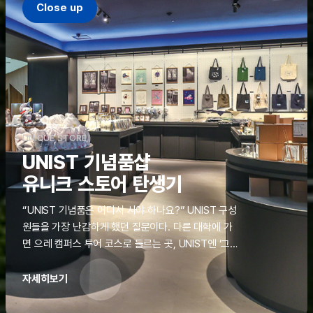
Close up
UNIQUE STORE
UNIST 기념품샵
유니크 스토어 탄생기
“UNIST 기념품은 어디서 사야 하나요?” UNIST 구성
원들을 가장 난감하게 했던 질문이다. 다른 대학에 가
면 으레 캠퍼스 투어 코스로 들르는 곳, UNIST엔 ‘그
것’이 없었다. 학교 탐방을 왔던 고등학생도, 자녀를 방
문하러 온 학부모도 빈손으로 돌려보내야 했던 아쉬움
자세히보기
을 달래줄 공간이 ‘유니크 스토어(UNIQUE
STORE)’라는 이름으로 지난해 11월 문을 열었다.