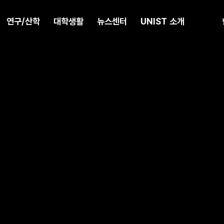
연구/산학
대학생활
뉴스센터
UNIST 소개