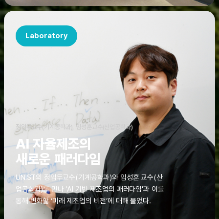
Laboratory
정임두교수(기계공학과), 임성훈교수(산업공학과)
AI 자율제조의
새로운 패러다임
UNIST의 정임두교수(기계공학과)와 임성훈 교수(산
업공학과)를 만나 ‘AI 기반 제조업의 패러다임’과 이를
통해 변화할 ‘미래 제조업의 비전’에 대해 물었다.