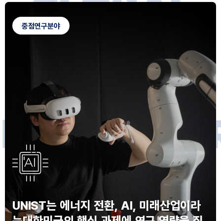
G
L
O
B
A
L
C
A
M
P
U
S
중점연구분야
F
O
R
F
U
T
U
R
E
I
N
N
O
V
A
T
O
S
UNIST는 에너지 전환, AI, 미래산업이라
는
대한민국의 핵심 과제에 연구 역량을 집