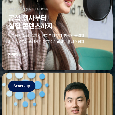
유니스테이션 (UNISTATION)
공식 행사부터
실험 콘텐츠까지
입학식의 설렘, 축제의 환희부터 무대 창작의 숨결까
지. UNIST의 생생한 순간들을 기록하는 유니스테이션
에는 청춘의 열정과 땀이 고스란히 쌓여 있었다. 그 기
록을 위해 편집실은 밤새 불을 밝히기도, 국원들은 소
자세히보기
파에 몸을 떨군 채 쪽잠을 자기도 한다. 이렇듯, 유니스
테이션의 성실한 기록이 있어, UNIST의 이야기는 오
늘도 새로운 빛으로 반짝일 수 있다.
Start-up