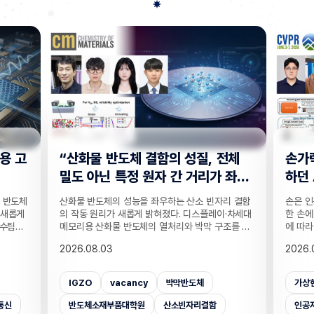
 전체
손가락 위치 묻자 '찍기' 수준으로 답
"C
 좌
하던 AI… 160만 연습문제로 손 이
찾는
해력 높였다!
기술
자리 결함
손은 인공지능이 인식하기 까다로운 대상 중 하나다.
실종자
이·차세대
한 손에 21개나 되는 관절이 촘촘히 있는 데다 각도
개발하
구조를 정
에 따라 같은 손동작도 완전히 다르게 보이기 때문이
CCT
ST 반도
다. 사진 속 사물은 잘 알아보는 인공지능(AI)도 손가
보를 
2026.08.03
2026
 반도체
락이 얼마나 굽었는지, 어느 관절이 앞에 있는지 같
가 포
은 반도체
은 세밀한 손 자세는 자주 틀린다. 기존 비전 AI의 성
카메라
어차 있는
능 평가는 사물의 종류나 상황을 묻는 데 치우쳐 이
사람을
가상현실
벤치마크데이터셋
손
CC
 거리라는
런 약점이 제대로 드러나지 않았는데, 국내 연구진이
을 공
밝혔다.
이를 세부적으로 진단하고 부족한 능력까지 학습시
라별 
인공지능대학원
증강현실
사