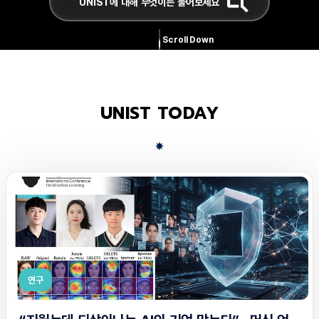
Scroll Down
UNIST TODAY
연구