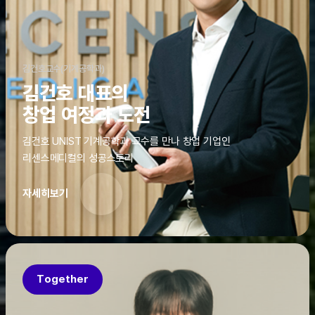
김건호교수(기계공학과)
김건호 대표의
창업 여정과 도전
김건호 UNIST 기계공학과 교수를 만나 창업 기업인
리센스메디컬의 성공스토리
자세히보기
Together