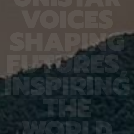
 열처리와
확도가 기존 16.20%에서 90.79%로 대폭 향상됐
다 4
V
O
I
C
E
S
영향도 일
다. 또 다른 비전언어모델인 큐웬(Qwen)은
를 기
반도체의
HandVQA로 학습한 뒤 손동작 인식과 손·물체 상호
장을 
쓰이는 공
작용 과제를 별도로 배우지 않았는데도 정확도가 각
가하는
빈 공간이
각 10.33%포인트와 2.63%포인트 향상됐다. 제1
시한 
S
H
A
P
I
N
G
 주변에
저자인 MD 칼레쿠자만 차우두리 세이엠(MD
사진 
지만 박
Khalequzzaman Chowdhury Sayem)연구원은
세 장
 전자가
“틀렸던 시험 문제도 다시 잘 풀었을 뿐만 아니라, 문
정밀도
보고돼 왔
제 풀이 응용력도 높아진 것”이라며 “한 번 익힌 공
어도 
F
U
T
U
R
E
S
,
는 밀도범
간 이해력이 다른 손 관련 과제로 이어져, 추가 학습
도는 
들의 움직
부담을 늘리지 않고도 성능 향상 효과를 볼 수 있었
구는 
동역학 시
다”고 설명했다. 백승렬 교수는 “손 자세를 조금만
로 참
 정창욱
잘못 해석해도 로봇의 물체 조작이나 증강현실·가상
에서는
I
N
S
P
I
R
I
N
G
에서 피
현실 기기의 명령 인식에서는 큰 오류로 이어질 수
법을 
 역할을
있다”며 “HandVQA는 인공지능이 손의 미세한 움
그 원
를 통해
직임을 이해하는 과정에서 어떤 부분에 취약한지를
심재영
는 응력
구체적으로 진단하고, 이를 보완할 수 있는 학습 자
성능 
T
H
E
는 특성,
료가 될 것”이라고 말했다. 이번 연구 결과는 세계 컴
한다는
 것”이라
퓨터 비전 분야 최고 권위 학회인 ‘CVPR
스템,
)에서 발
2026(Conference on Computer Vision and
망을 
try of
Pattern Recognition)’에 채택됐다. 연구 수행은
로 기
수행은 한
한국연구재단 기초연구(중견연구) 과제, 한국연구재
야 최
W
O
R
L
D
단 기초 연구실 과제, IITP Star Fellowship 과제,
식 학회
.
IITP 인공지능대학원 과제, IITP LG AI 스타 인재 양
Reco
성 사업 등의 지원을 받아 이뤄졌다.