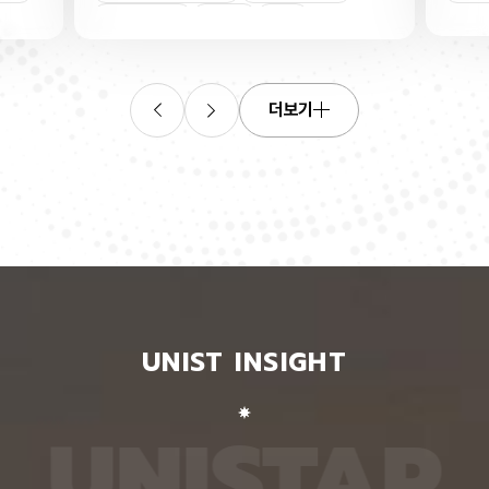
 산소로
킬 수 있는 표준 평가 자료를 내놨다. 로봇 조작, 증
‘자세
만들기 쉬
강·가상 현실, 원격 수술·재활 보조 등 정확한 사람 손
은 여
인
막트랜지스
동작 인식이 필요한 분야 기술 개발에 활용될 수 있
지 않
ZO를 박
을 전망이다. 인공지능대학원 백승렬 교수팀은 자신
아 하
성듬성 비
이 인식한 것을 말로 설명할 수 있는 AI 모델인 비전
팀이 
 작동 전
언어모델의 손 자세 이해력을 평가하고 학습시킬 수
동일인
더보기
있다. 산
있는 벤치마크 데이터셋 ‘HandVQA’를 제시했다. 벤
이 모
자리 주변
치마크 데이터셋은 여러 AI 모델에 같은 문제를 풀게
다. 
소자의 작
해 성능을 객관적으로 비교하고, 어떤 유형에서 반복
정보가
구에 따
적으로 틀리는지를 찾아내는 표준 시험과 같다. 문제
학습시
 전체로
와 정답을 다시 학습시키면 부족한 능력을 보완하는
별 모
열에 따라
교재로도 쓸 수 있다. 연구팀은 손 사진과 21개 관절
영상마
면 전자가
의 3차원 좌표가 함께 담긴 자료를 객관식 문제로 자
뒷모습
로 퍼지는
동 변환하는 프로그램을 만들어, 사진 한 장당 25개
람의 
가 머무
씩 총 160만 개가 넘는 평가 문항을 생성했다. 프로
다. 
 비롯된다는
그램은 관절 좌표에서 손가락의 굽힘 각도와 관절 사
됐다.
가 빈자리
이 거리, 좌우·상하·앞뒤 위치 관계를 계산한 뒤, 이를
징을 
리와 박막
‘펴짐·굽힘’, ‘가까움·벌어짐’, ‘앞·뒤’ 등으로 나눠 질
뒤, 
UNIST INSIGHT
변의 특정
문과 보기, 정답으로 바꾼다. HandVQA로 주요 비
온 자
이는 효과
전언어모델을 평가해 본 결과, 손 자세를 따로 배우
자세의
자리에서
지 않은 비전언어모델들은 방향 관계를 묻는 문제에
예를 
처리를 하
서 거의 ‘찍기’와 비슷한 수준의 정확도를 보였다. 특
해 ‘
U
N
I
S
T
A
R
면서 금속
히 관절 사이 거리를 판단하는 데 어려움을 겪었다.
며, 
 퍼진 상
비전언어모델인 ‘라바(LLaVA)’를 HandVQA 데이
되도록
. 연구
터셋으로 미세조정해 학습시키자, 관절 거리 판단 정
때, 