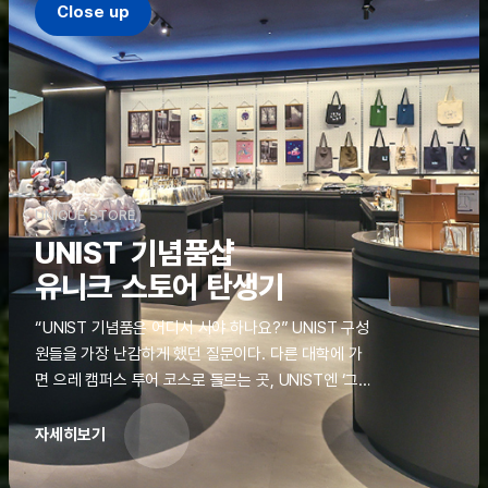
Close up
UNIQUE STORE
UNIST 기념품샵
유니크 스토어 탄생기
“UNIST 기념품은 어디서 사야 하나요?” UNIST 구성
원들을 가장 난감하게 했던 질문이다. 다른 대학에 가
면 으레 캠퍼스 투어 코스로 들르는 곳, UNIST엔 ‘그
것’이 없었다. 학교 탐방을 왔던 고등학생도, 자녀를 방
문하러 온 학부모도 빈손으로 돌려보내야 했던 아쉬움
자세히보기
을 달래줄 공간이 ‘유니크 스토어(UNIQUE
STORE)’라는 이름으로 지난해 11월 문을 열었다.