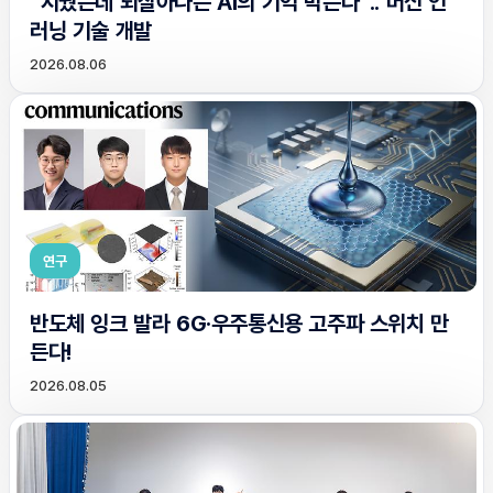
“지웠는데 되살아나는 AI의 기억 막는다”.. 머신 언
러닝 기술 개발
2026.08.06
연구
반도체 잉크 발라 6G·우주통신용 고주파 스위치 만
든다!
2026.08.05