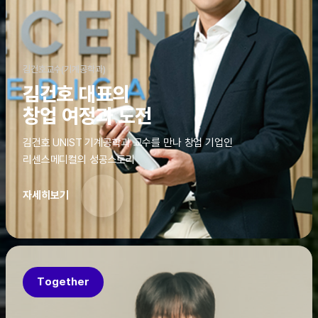
김건호교수(기계공학과)
김건호 대표의
창업 여정과 도전
김건호 UNIST 기계공학과 교수를 만나 창업 기업인
리센스메디컬의 성공스토리
자세히보기
Together