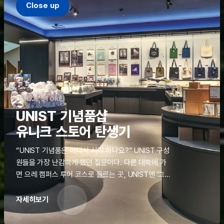
Close up
UNIQUE STORE
UNIST 기념품샵
유니크 스토어 탄생기
“UNIST 기념품은 어디서 사야 하나요?” UNIST 구성
원들을 가장 난감하게 했던 질문이다. 다른 대학에 가
면 으레 캠퍼스 투어 코스로 들르는 곳, UNIST엔 ‘그
것’이 없었다. 학교 탐방을 왔던 고등학생도, 자녀를 방
문하러 온 학부모도 빈손으로 돌려보내야 했던 아쉬움
자세히보기
을 달래줄 공간이 ‘유니크 스토어(UNIQUE
STORE)’라는 이름으로 지난해 11월 문을 열었다.