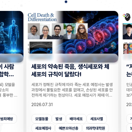
사람
세포의 약속된 죽음, 생식세포와 체
“지웠
학습
세포의 규칙이 달랐다!
는다”
 모델을
세포가 정해진 규칙에 따라 죽는 세포 예정사는 발생
인공지능
의
과정에서 불필요한 세포를 없애고, 손상된 세포를 안
데이터를
부한 정
전하게 제거하는 현상이다. 세포 예정사가 제때 이뤄
보가 다
감 정보
지지 않으면, 손가락 사이 세포들이 제거되지 못해
새롭게 
2026.07.31
2026.
않고도,
손가락이 붙은 채 태어나고, 고장 난 세포가 증식해
수팀과 
해 같은
암이 될 수 있다. 이러한 세포 예정사의 규칙이 세포
와 닮은
키는 기술
종류마다 다르다는 점이 새롭게 밝혀졌다. UNIST
만으로 
죄예방
모델동물
발생
배아세포
세포사멸
개인
은 카메
의과학대학원 안톤 가트너 교수팀은 기초과학연구원
언러닝 
 높이는
(IBS) 유전체 항상성 연구단과 함께 예쁜꼬마선충
일 밝혔다
세포예정사
예쁜꼬마선충
의과학대학원
보안