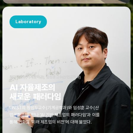
Laboratory
정임두교수(기계공학과), 임성훈교수(산업공학과)
AI 자율제조의
새로운 패러다임
UNIST의 정임두교수(기계공학과)와 임성훈 교수(산
업공학과)를 만나 ‘AI 기반 제조업의 패러다임’과 이를
통해 변화할 ‘미래 제조업의 비전’에 대해 물었다.