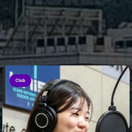
7월 6
은 과기
‘중견
의 지원
‘인공지
‘지역지
업’의 
Club