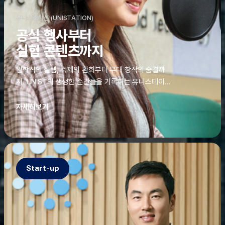
유니스테이션 (UNISTATION)
공식 행사부터
실험 콘텐츠까지
입학식의 설렘, 축제의 환희부터 무대 창작의 숨결까
지. UNIST의 생생한 순간들을 기록하는 유니스테이션
에는 청춘의 열정과 땀이 고스란히 쌓여 있었다. 그 기
록을 위해 편집실은 밤새 불을 밝히기도, 국원들은 소
자세히보기
파에 몸을 떨군 채 쪽잠을 자기도 한다. 이렇듯, 유니스
테이션의 성실한 기록이 있어, UNIST의 이야기는 오
늘도 새로운 빛으로 반짝일 수 있다.
Start-up