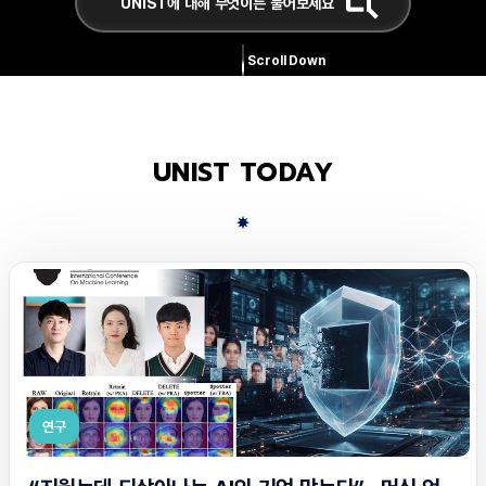
Scroll Down
UNIST TODAY
연구