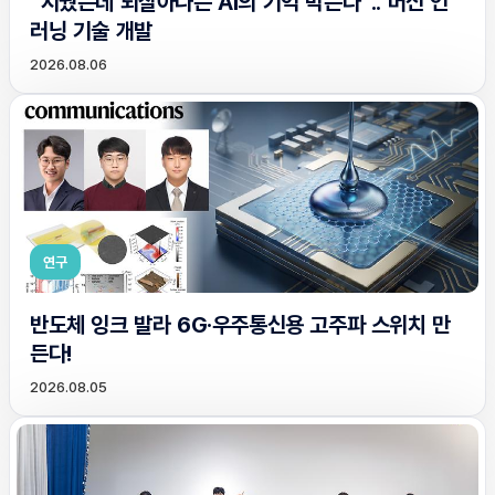
“지웠는데 되살아나는 AI의 기억 막는다”.. 머신 언
러닝 기술 개발
2026.08.06
연구
반도체 잉크 발라 6G·우주통신용 고주파 스위치 만
든다!
2026.08.05