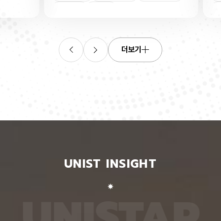
연합학습
(C. elegans)의 배아 체세포와 성체 생식세포에서
학습을 
로 보내
세포 예정사를 결정하는 방식이 다르다는 사실을 규
만 선택
이중조절
체세포
인물
 이를 모
명했다고 15일 밝혔다. 연구에 따르면, 배아 체세포
삭제를 
. 연구
에서는 죽을 세포에서만 세포 사멸 시작 신호가 켜졌
데이터
영상에서
다. 반면 생식세포에서는 DNA 손상을 감지해 사멸
는 데 
들 때,
신호를 켜는 단계와 실제 죽음을 실행하는 단계가 분
정보를 
더보기
 수 있
리된 ‘이중 조절’이 작동했다. 방사선으로 DNA를 손
제 대상
은 민감
상시키자 세포 사멸을 시작하는 egl-1 유전자가 생
는 기술
도 AI를
식세포 전반에서 활성화됐지만, 실제로 죽은 것은 난
성능을 
람 재식
자로 자라기 전 염색체를 점검하는 단계인 후기 파키
확보하더
. 개별
텐 단계에 있는 일부 생식세포뿐이었다. 연구진은 이
다. 연
모습이나
러한 이중 조절이 종 보존에 필수적인 생식세포를 한
제’와 
 한 사
꺼번에 잃지 않으면서도 손상이 심한 세포는 제거하
약성’을
 때문이
기 위한 안전장치일 수 있다고 해석했다. 손상 신호
했다. 
이 확인
에 따라 생식세포 전체가 죽을 준비를 하되, 일정한
인식하지
출한 특
발달 단계와 추가 조건을 충족한 세포에서만 죽음을
게 유지
 나눈
실행하는 방식을 통해 번식에 필요한 생식세포는 보
성능은 
서 가져
존하면서 손상된 유전정보가 다음 세대로 전달되는
특징이 
UNIST INSIGHT
새로운
것을 막는 것으로 볼 수 있다는 설명이다. 다만 생식
보여줘도
이다.
세포 중 일부만 실제 죽음에 이르게 하는 구체적인
예를 들
를 결합
후속 조절 기전에 관해서는 추가적인 연구가 필요하
이나 표
 학습시키
다고 밝혔다. 연구팀은 유전자 가위 기술을 이용해
를 인식
U
N
I
S
T
A
R
대로 유지
세포 예정사 유전자 4종과 관련 단백질에 형광 표지
군집 형
평가했을
자를 달아 관찰하는 방식으로 이 같은 사실을 밝혀냈
어주면 
최고치보
다. 예쁜꼬마선충은 몸이 투명하고 전체 체세포 숫자
이다. 