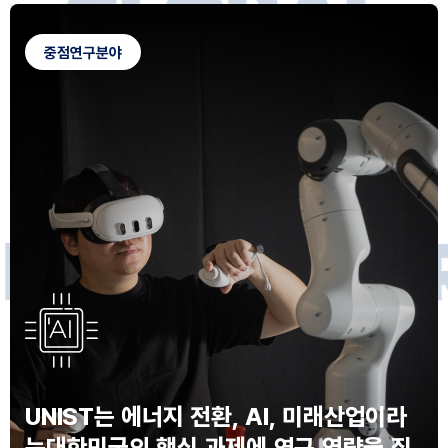
G
L
O
B
A
L
C
A
M
P
U
S
중점연구분야
F
O
R
F
U
T
U
R
E
I
N
N
O
V
A
T
O
S
UNIST는 에너지 전환, AI, 미래산업이라
는
대한민국의 핵심 과제에 연구 역량을 집