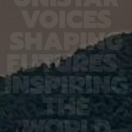
6.4%
가 959개에 불과한 데다, 발생 과정에서 사멸하는
제 대상
V
O
I
C
E
S
진 여러
131개 세포를 포함해 각 세포가 언제 태어나고 어떻
않은 나
는지 평
게 죽는지가 완벽히 밝혀져 있어서 세포 사멸 추적
지만 주
번째로 제
실험에 가장 적합한 모델 동물이다. 실제 관찰 결과,
정보를 
어 후보
CED-4, CED-3 등 세포 사멸 조절 단백질의 세포
아나는 
S
H
A
P
I
N
G
 있다면,
내 위치가 조직과 발달 단계에 따라 달라지는 현상이
다”라고
 평균
확인됐다. 이는 세포 사멸이 단순히 유전자 스위치를
결과, 
잘 골랐
켜고 끄는 과정이 아니라 단백질의 유기적인 위치 변
췄으며,
위 정확
화까지 맞물리는 고도화된 조절 과정이라는 연구진
로 억제
F
U
T
U
R
E
S
,
이번 연
의 가설을 뒷받침하는 결과다. 공동연구팀은 “예쁜꼬
5장을 
 1저자
마선충의 세포 예정사 주요 유전자와 유사한 계열이
정확도가
라 환경
사람을 포함한 포유류에도 보존돼 있는 만큼, 향후
다. 또
학습 기
암처럼 세포 예정사 조절에 이상이 생기는 질환을 이
인식 정
I
N
S
P
I
R
I
N
G
혀냈고,
해하는 데 기초 자료가 될 수 있다” 연구팀은 이어
터셋인 
했다.
“이번에 만든 형광 관찰 도구는 세포가 어떤 조건에
셋인 
와 고
서 죽고 살아남는지를 모델 동물의 생체 안에서 밝히
CASI
을 제시
는 데 활용될 수 있을 것”이라고 덧붙였다. 이번 연구
공동 연
T
H
E
 감시 시
는 기초과학연구원(IBS)과 과학기술정보통신부 한
위해 개
회 안전
국연구재단의 지원을 받아 수행됐으며, 연구 결과는
할 수 
을 것으
국제학술지‘ 셀 데스 앤 디퍼런시에이션’(Cell
돼 얼굴
비전 분
Death & Differentiation)’에 6월 10일 온라인
가 중요
패턴 인
공개됐다.
고 기대
W
O
R
L
D
권위의
택됐다.
(Inter
Learn