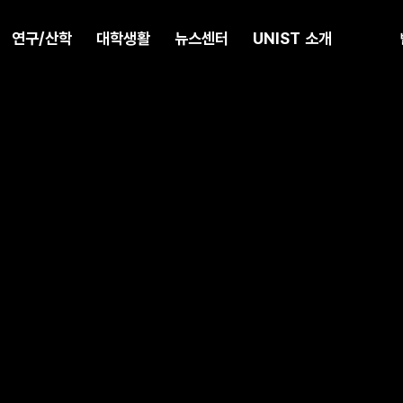
연구/산학
대학생활
뉴스센터
UNIST 소개