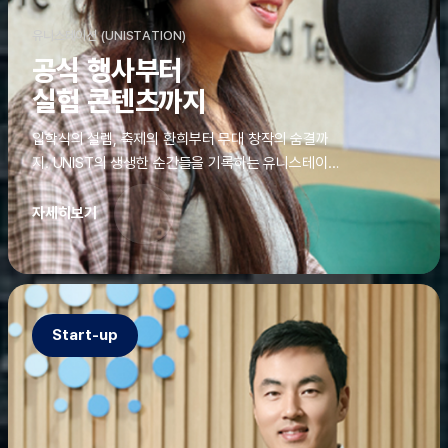
유니스테이션 (UNISTATION)
공식 행사부터
실험 콘텐츠까지
입학식의 설렘, 축제의 환희부터 무대 창작의 숨결까
지. UNIST의 생생한 순간들을 기록하는 유니스테이션
에는 청춘의 열정과 땀이 고스란히 쌓여 있었다. 그 기
록을 위해 편집실은 밤새 불을 밝히기도, 국원들은 소
자세히보기
파에 몸을 떨군 채 쪽잠을 자기도 한다. 이렇듯, 유니스
테이션의 성실한 기록이 있어, UNIST의 이야기는 오
늘도 새로운 빛으로 반짝일 수 있다.
Start-up