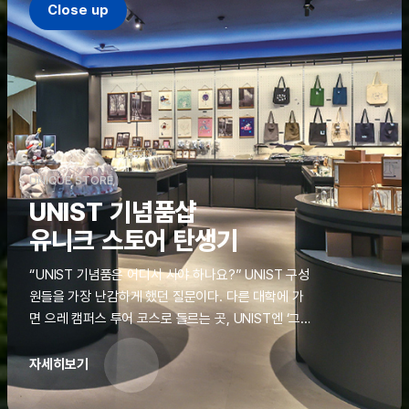
Close up
UNIQUE STORE
UNIST 기념품샵
유니크 스토어 탄생기
“UNIST 기념품은 어디서 사야 하나요?” UNIST 구성
원들을 가장 난감하게 했던 질문이다. 다른 대학에 가
면 으레 캠퍼스 투어 코스로 들르는 곳, UNIST엔 ‘그
것’이 없었다. 학교 탐방을 왔던 고등학생도, 자녀를 방
문하러 온 학부모도 빈손으로 돌려보내야 했던 아쉬움
자세히보기
을 달래줄 공간이 ‘유니크 스토어(UNIQUE
STORE)’라는 이름으로 지난해 11월 문을 열었다.