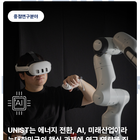
G
L
O
B
A
L
C
A
M
P
U
S
중점연구분야
F
O
R
F
U
T
U
R
E
I
N
N
O
V
A
T
O
S
UNIST는 에너지 전환, AI, 미래산업이라
는
대한민국의 핵심 과제에 연구 역량을 집