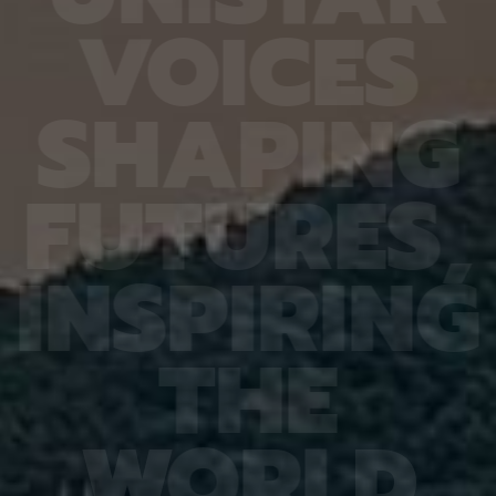
정이 필
팀의 이론은 기존에 서로 맞지 않아 보였던 열처리와
확도가 
V
O
I
C
E
S
 자리가
압축이 각각 산소 빈자리의 성질에 미치는 영향도 일
다. 또
치에서는
관되게 설명할 수 있다. 열처리는 산화물 반도체의
Hand
정하게
원자 배열과 전기적 특성을 조절하기 위해 쓰이는 공
작용 과
키는 것
정이다. 기존에는 열처리하면 박막 내부의 빈 공간이
각 10
S
H
A
P
I
N
G
이황화몰
줄고 전체 원자 밀도가 높아져 산소 빈자리 주변에
저자인 
명이 약
갇힌 전자가 박막 전체로 퍼진다고 봤다. 하지만 박
Khale
위치는
막을 압축하면 마찬가지로 밀도가 높아져도 전자가
“틀렸던
연구팀은
오히려 산소 빈자리 주변에 갇히는 현상이 보고돼 왔
제 풀이
F
U
T
U
R
E
S
,
 성능을
다. 연구팀은 원자와 전자의 상태를 계산하는 밀도범
간 이해
에 번갈
함수이론과 구성좌표 분석, 열을 받은 원자들의 움직
부담을 
 전파의
임을 시간에 따라 재현하는 제일원리 분자동역학 시
다”고 
변위기를
뮬레이션을 통해 이 같은 사실을 밝혀냈다. 정창욱
잘못 해
I
N
S
P
I
R
I
N
G
여러 안
교수는 “산소 빈자리 결함은 산화물 반도체에서 피
현실 기
 방향을
하기 어려운 결함이지만, 그 결함의 전기적 역할을
있다”며
도 전파
공정 조건으로 조절할 수 있음을 이번 연구를 통해
직임을
드론처럼
입증했다”며 “열처리 조건이나 박막에 걸리는 응력
구체적으
T
H
E
수 있
을 설계하면 문턱전압, 전류가 켜지고 꺼지는 특성,
료가 될
 없는 용
신뢰성을 함께 제어하는 데 활용할 수 있을 것”이라
퓨터 비
파 대역
고 설명했다. 이번 연구는 미국화학회(ACS)에서 발
2026(
F 스위
행하는 케미스트리 오브 머티리얼즈(Chemistry of
Patte
가 유지
Materials)에 6월 23일 출판됐다. 연구 수행은 한
한국연구
W
O
R
L
D
신, 레
국연구재단(NRF) 나노·소재기술개발사업
단 기초 
너지 효
(2710089547)의 지원을 받아 이뤄졌다.
IITP 
고 설명
성 사업