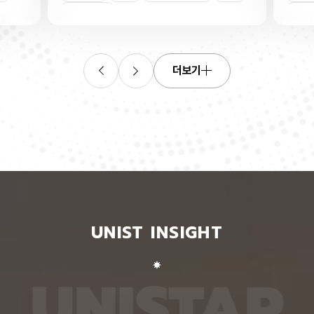
와 주파
산화물 반도체 IGZO는 인듐, 갈륨, 아연과 산소로
킬 수 
은 삽입
이뤄진 물질이다. 낮은 온도에서 박막으로 만들기 쉬
강·가상
산화물반도체
열처리
인장
박자를 갖
워 스마트폰과 TV 화면을 작동시키는 박막트랜지스
동작 인
치는 병
터 반도체 소자 재료로 널리 쓰인다. 이 IGZO를 박
을 전망
데시벨
막으로 제조하는 과정에서 산소 자리가 듬성듬성 비
이 인식
록했다.1
는 결함이 생기는데, 이 결함이 전류 흐름과 작동 전
언어모델
더보기
어왔을
압을 바꿔 소자 성능을 불안정하게 만들 수 있다. 산
있는 벤
통과시키
소가 빠진 자리에 남은 두 개의 전자가 빈자리 주변
치마크 
이하로 억
에 갇히느냐 박막 전체로 퍼지느냐에 따라 소자의 작
해 성능
질수록
동 전압과 성능이 달라지는 것이다. 이번 연구에 따
적으로 
위성통신
르면, 전자가 빈자리 주변에 갇히거나 박막 전체로
와 정답
입손실과
퍼지는 상태는 산소 빈자리 주변의 원자 배열에 따라
교재로도
호의 통
달라진다. 특정 금속 원자 사이가 가까워지면 전자가
의 3차
 차단
빈자리 주변에 갇히고, 멀어지면 박막 전체로 퍼지는
동 변환
보다 작은
것이다. 이 차이는 산소 빈자리에 남은 전자가 머무
씩 총 
를 켜거
는 에너지 위치인 ‘결함 준위’의 변화에서 비롯된다는
그램은 
 없다.
설명이다. 결함 준위가 낮고 깊을수록 전자가 빈자리
이 거리
금속 전
에 강하게 붙잡혀 빠져나오기 어렵다. 열처리와 박막
‘펴짐·굽
UNIST INSIGHT
에서 나
을 잡아당기는 인장은 모두 산소 빈자리 주변의 특정
문과 보
식이라,
금속 원자 사이를 벌려 이 결함 준위를 높이는 효과
전언어모
 덕분이
가 있다. 결함 준위가 높아지면 전자는 빈자리에서
지 않은
막은 용
빠져나와 박막 전체로 퍼지기 쉬워진다. 열처리를 하
서 거의
U
N
I
S
T
A
R
 면적에
면 원자들이 더 안정적인 위치로 재배열되면서 금속
히 관절
액체 상
이온끼리 밀어내는 에너지까지 줄어, 전자가 퍼진 상
비전언어
 박막을
태가 에너지 측면에서 더 안정한 상태가 된다. 연구
터셋으로