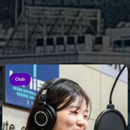
연구재
ace-K
능화혁신인
구 결과
ture
공개됐다.
Club