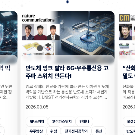
용 고
“산화물 반도체 결함의 성질, 전체
손가락
밀도 아닌 특정 원자 간 거리가 좌
하던 
우”
해력
 반도체
산화물 반도체의 성능을 좌우하는 산소 빈자리 결함
손은 인
 새롭게
의 작동 원리가 새롭게 밝혀졌다. 디스플레이·차세대
한 손에
교수팀은
메모리용 산화물 반도체의 열처리와 박막 구조를 정
에 따라
 박막을
하는 공정 설계의 토대가 될 전망이다. UNIST 반도
다. 사
2026.08.03
2026.
하는 저
체소재·부품대학원 정창욱 교수팀은 산화물 반도체
락이 얼
일 밝혔
의 산소 빈자리 결함의 성질을 결정하는 것은 반도체
은 세밀
, 레이
물질 전체에 원자들이 얼마나 촘촘하게 들어차 있는
능 평가
IGZO
vacancy
박막반도체
가상
 고주파
지가 아니라, 결함 주변의 금속 원자 사이 거리라는
런 약점
도체 소
사실을 이론 계산을 통해 증명했다고 19일 밝혔다.
이를 
통신
반도체소재부품대학원
산소빈자리결함
인공