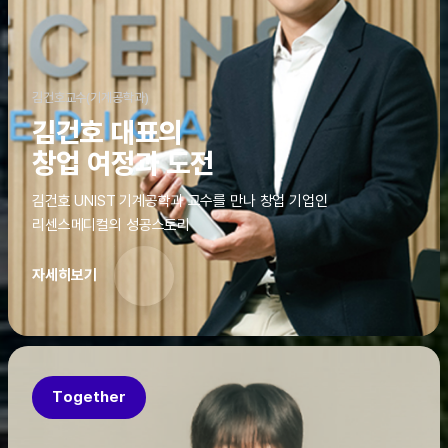
김건호교수(기계공학과)
김건호 대표의
창업 여정과 도전
김건호 UNIST 기계공학과 교수를 만나 창업 기업인
리센스메디컬의 성공스토리
자세히보기
Together