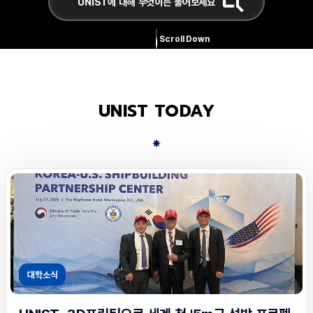
Scroll Down
UNIST TODAY
대학소식