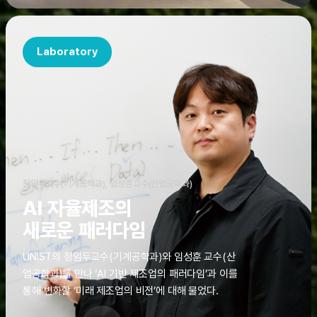
Laboratory
정임두교수(기계공학과), 임성훈교수(산업공학과)
AI 자율제조의
새로운 패러다임
UNIST의 정임두교수(기계공학과)와 임성훈 교수(산
업공학과)를 만나 ‘AI 기반 제조업의 패러다임’과 이를
통해 변화할 ‘미래 제조업의 비전’에 대해 물었다.