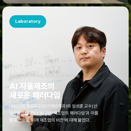
Laboratory
정임두교수(기계공학과), 임성훈교수(산업공학과)
AI 자율제조의
새로운 패러다임
UNIST의 정임두교수(기계공학과)와 임성훈 교수(산
업공학과)를 만나 ‘AI 기반 제조업의 패러다임’과 이를
통해 변화할 ‘미래 제조업의 비전’에 대해 물었다.