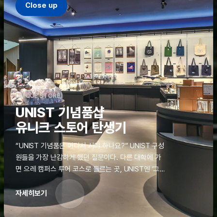
Close up
UNIQUE STORE
UNIST 기념품샵
유니크 스토어 탄생기
“UNIST 기념품은 어디서 사야 하나요?” UNIST 구성
원들을 가장 난감하게 했던 질문이다. 다른 대학에 가
면 으레 캠퍼스 투어 코스로 들르는 곳, UNIST엔 ‘그
것’이 없었다. 학교 탐방을 왔던 고등학생도, 자녀를 방
문하러 온 학부모도 빈손으로 돌려보내야 했던 아쉬움
자세히보기
을 달래줄 공간이 ‘유니크 스토어(UNIQUE
STORE)’라는 이름으로 지난해 11월 문을 열었다.