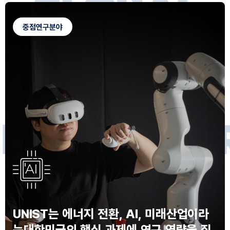
G
L
O
B
A
L
C
A
M
P
U
S
중점연구분야
F
O
R
F
U
T
U
R
E
I
N
N
O
V
A
T
O
S
UNIST는 에너지 전환, AI, 미래산업이라
는
대한민국의 핵심 과제에 연구 역량을 집