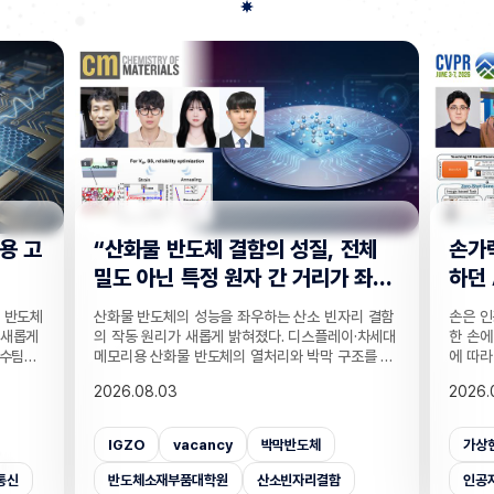
전체
손가락 위치 묻자 '찍기' 수준으로 답
"CC
 좌
하던 AI… 160만 연습문제로 손 이
찾는 
해력 높였다!
기술
리 결함
손은 인공지능이 인식하기 까다로운 대상 중 하나다.
실종자나
·차세대
한 손에 21개나 되는 관절이 촘촘히 있는 데다 각도
개발하기
조를 정
에 따라 같은 손동작도 완전히 다르게 보이기 때문이
CCTV
T 반도
다. 사진 속 사물은 잘 알아보는 인공지능(AI)도 손가
보를 얻
2026.08.03
2026.
반도체
락이 얼마나 굽었는지, 어느 관절이 앞에 있는지 같
가 포함
 반도체
은 세밀한 손 자세는 자주 틀린다. 기존 비전 AI의 성
카메라마
차 있는
능 평가는 사물의 종류나 상황을 묻는 데 치우쳐 이
사람을 
가상현실
벤치마크데이터셋
손
CC
거리라는
런 약점이 제대로 드러나지 않았는데, 국내 연구진이
을 공개
밝혔다.
이를 세부적으로 진단하고 부족한 능력까지 학습시
라별 연
인공지능대학원
증강현실
사람