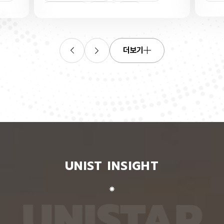
산소로
킬 수 있는 표준 평가 자료를 내놨다. 로봇 조작, 증
‘자세 
들기 쉬
강·가상 현실, 원격 수술·재활 보조 등 정확한 사람 손
은 여러
인물
트랜지스
동작 인식이 필요한 분야 기술 개발에 활용될 수 있
지 않고
O를 박
을 전망이다. 인공지능대학원 백승렬 교수팀은 자신
아 하나
듬성 비
이 인식한 것을 말로 설명할 수 있는 AI 모델인 비전
팀이 개
작동 전
언어모델의 손 자세 이해력을 평가하고 학습시킬 수
동일인을
더보기
다. 산
있는 벤치마크 데이터셋 ‘HandVQA’를 제시했다. 벤
이 모델
리 주변
치마크 데이터셋은 여러 AI 모델에 같은 문제를 풀게
다. 연
자의 작
해 성능을 객관적으로 비교하고, 어떤 유형에서 반복
정보가 
구에 따
적으로 틀리는지를 찾아내는 표준 시험과 같다. 문제
학습시킬
전체로
와 정답을 다시 학습시키면 부족한 능력을 보완하는
별 모델
에 따라
교재로도 쓸 수 있다. 연구팀은 손 사진과 21개 관절
영상마
 전자가
의 3차원 좌표가 함께 담긴 자료를 객관식 문제로 자
뒷모습 
 퍼지는
동 변환하는 프로그램을 만들어, 사진 한 장당 25개
람의 다
가 머무
씩 총 160만 개가 넘는 평가 문항을 생성했다. 프로
다. 실
비롯된다는
그램은 관절 좌표에서 손가락의 굽힘 각도와 관절 사
됐다. 
 빈자리
이 거리, 좌우·상하·앞뒤 위치 관계를 계산한 뒤, 이를
징을 ‘
와 박막
‘펴짐·굽힘’, ‘가까움·벌어짐’, ‘앞·뒤’ 등으로 나눠 질
뒤, 한
UNIST INSIGHT
의 특정
문과 보기, 정답으로 바꾼다. HandVQA로 주요 비
온 자세
는 효과
전언어모델을 평가해 본 결과, 손 자세를 따로 배우
자세의 
리에서
지 않은 비전언어모델들은 방향 관계를 묻는 문제에
예를 들
리를 하
서 거의 ‘찍기’와 비슷한 수준의 정확도를 보였다. 특
해 ‘옆
U
N
I
S
T
A
R
서 금속
히 관절 사이 거리를 판단하는 데 어려움을 겪었다.
며, 이
퍼진 상
비전언어모델인 ‘라바(LLaVA)’를 HandVQA 데이
되도록 
. 연구
터셋으로 미세조정해 학습시키자, 관절 거리 판단 정
때, 평