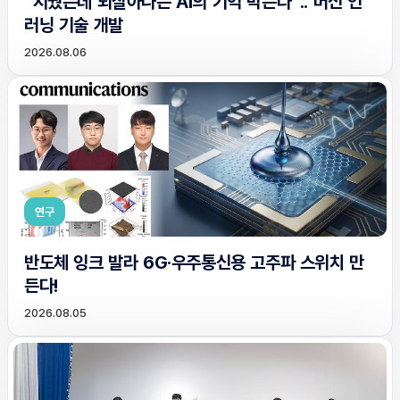
“지웠는데 되살아나는 AI의 기억 막는다”.. 머신 언
러닝 기술 개발
2026.08.06
연구
반도체 잉크 발라 6G·우주통신용 고주파 스위치 만
든다!
2026.08.05