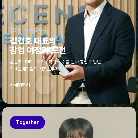
김건호교수(기계공학과)
김건호 대표의
창업 여정과 도전
김건호 UNIST 기계공학과 교수를 만나 창업 기업인
리센스메디컬의 성공스토리
자세히보기
Together