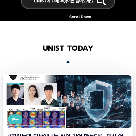
Scroll Down
UNIST TODAY
연구