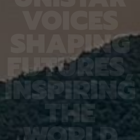
열처리와
확도가 기존 16.20%에서 90.79%로 대폭 향상됐
다 4.
V
O
I
C
E
S
향도 일
다. 또 다른 비전언어모델인 큐웬(Qwen)은
를 기록
도체의
HandVQA로 학습한 뒤 손동작 인식과 손·물체 상호
장을 얼
이는 공
작용 과제를 별도로 배우지 않았는데도 정확도가 각
가하는 
 공간이
각 10.33%포인트와 2.63%포인트 향상됐다. 제1
시한 사
S
H
A
P
I
N
G
주변에
저자인 MD 칼레쿠자만 차우두리 세이엠(MD
사진 1
지만 박
Khalequzzaman Chowdhury Sayem)연구원은
세 장이
 전자가
“틀렸던 시험 문제도 다시 잘 풀었을 뿐만 아니라, 문
정밀도가
고돼 왔
제 풀이 응용력도 높아진 것”이라며 “한 번 익힌 공
어도 2
F
U
T
U
R
E
S
,
 밀도범
간 이해력이 다른 손 관련 과제로 이어져, 추가 학습
도는 같
의 움직
부담을 늘리지 않고도 성능 향상 효과를 볼 수 있었
구는 오
역학 시
다”고 설명했다. 백승렬 교수는 “손 자세를 조금만
로 참여
정창욱
잘못 해석해도 로봇의 물체 조작이나 증강현실·가상
에서는 
I
N
S
P
I
R
I
N
G
서 피
현실 기기의 명령 인식에서는 큰 오류로 이어질 수
법을 써
역할을
있다”며 “HandVQA는 인공지능이 손의 미세한 움
그 원인
 통해
직임을 이해하는 과정에서 어떤 부분에 취약한지를
심재영 
는 응력
구체적으로 진단하고, 이를 보완할 수 있는 학습 자
성능 재
T
H
E
 특성,
료가 될 것”이라고 말했다. 이번 연구 결과는 세계 컴
한다는 
것”이라
퓨터 비전 분야 최고 권위 학회인 ‘CVPR
스템, 
에서 발
2026(Conference on Computer Vision and
망을 뒷
ry of
Pattern Recognition)’에 채택됐다. 연구 수행은
로 기대
행은 한
한국연구재단 기초연구(중견연구) 과제, 한국연구재
야 최상
W
O
R
L
D
단 기초 연구실 과제, IITP Star Fellowship 과제,
식 학회(
IITP 인공지능대학원 과제, IITP LG AI 스타 인재 양
Recog
성 사업 등의 지원을 받아 이뤄졌다.