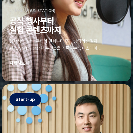
유니스테이션 (UNISTATION)
공식 행사부터
실험 콘텐츠까지
입학식의 설렘, 축제의 환희부터 무대 창작의 숨결까
지. UNIST의 생생한 순간들을 기록하는 유니스테이션
에는 청춘의 열정과 땀이 고스란히 쌓여 있었다. 그 기
록을 위해 편집실은 밤새 불을 밝히기도, 국원들은 소
자세히보기
파에 몸을 떨군 채 쪽잠을 자기도 한다. 이렇듯, 유니스
테이션의 성실한 기록이 있어, UNIST의 이야기는 오
늘도 새로운 빛으로 반짝일 수 있다.
Start-up