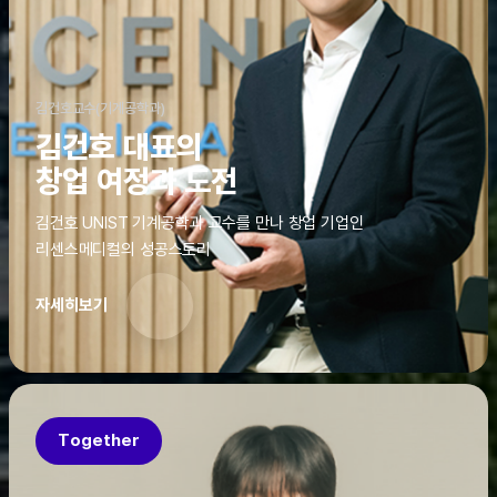
김건호교수(기계공학과)
김건호 대표의
창업 여정과 도전
김건호 UNIST 기계공학과 교수를 만나 창업 기업인
리센스메디컬의 성공스토리
자세히보기
Together