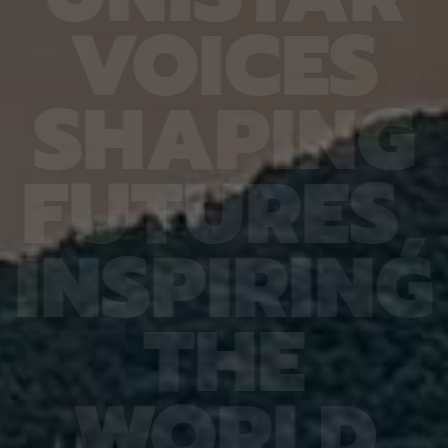
6.4%
가 959개에 불과한 데다, 발생 과정에서 사멸하는
제 대상
V
O
I
C
E
S
진 여러
131개 세포를 포함해 각 세포가 언제 태어나고 어떻
않은 나
는지 평
게 죽는지가 완벽히 밝혀져 있어서 세포 사멸 추적
지만 주
번째로 제
실험에 가장 적합한 모델 동물이다. 실제 관찰 결과,
정보를 
어 후보
CED-4, CED-3 등 세포 사멸 조절 단백질의 세포
아나는 
S
H
A
P
I
N
G
 있다면,
내 위치가 조직과 발달 단계에 따라 달라지는 현상이
다”라고
 평균
확인됐다. 이는 세포 사멸이 단순히 유전자 스위치를
결과, 
잘 골랐
켜고 끄는 과정이 아니라 단백질의 유기적인 위치 변
췄으며,
위 정확
화까지 맞물리는 고도화된 조절 과정이라는 연구진
로 억제
F
U
T
U
R
E
S
,
이번 연
의 가설을 뒷받침하는 결과다. 공동연구팀은 “예쁜꼬
5장을 
 1저자
마선충의 세포 예정사 주요 유전자와 유사한 계열이
정확도가
라 환경
사람을 포함한 포유류에도 보존돼 있는 만큼, 향후
다. 또
학습 기
암처럼 세포 예정사 조절에 이상이 생기는 질환을 이
인식 정
I
N
S
P
I
R
I
N
G
혀냈고,
해하는 데 기초 자료가 될 수 있다” 연구팀은 이어
터셋인 
했다.
“이번에 만든 형광 관찰 도구는 세포가 어떤 조건에
셋인 
와 고
서 죽고 살아남는지를 모델 동물의 생체 안에서 밝히
CASI
을 제시
는 데 활용될 수 있을 것”이라고 덧붙였다. 이번 연구
공동 연
T
H
E
 감시 시
는 기초과학연구원(IBS)과 과학기술정보통신부 한
위해 개
회 안전
국연구재단의 지원을 받아 수행됐으며, 연구 결과는
할 수 
을 것으
국제학술지‘ 셀 데스 앤 디퍼런시에이션’(Cell
돼 얼굴
비전 분
Death & Differentiation)’에 6월 10일 온라인
가 중요
패턴 인
공개됐다.
고 기대
W
O
R
L
D
권위의
택됐다.
(Inter
Learn