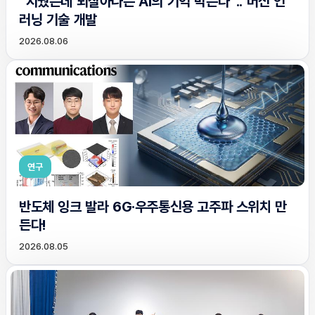
“지웠는데 되살아나는 AI의 기억 막는다”.. 머신 언
러닝 기술 개발
2026.08.06
연구
반도체 잉크 발라 6G·우주통신용 고주파 스위치 만
든다!
2026.08.05