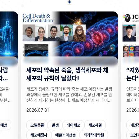
사람
세포의 약속된 죽음, 생식세포와 체
“지웠
학습
세포의 규칙이 달랐다!
는다”
 모델을
세포가 정해진 규칙에 따라 죽는 세포 예정사는 발생
인공지능
의
과정에서 불필요한 세포를 없애고, 손상된 세포를 안
데이터를
부한 정
전하게 제거하는 현상이다. 세포 예정사가 제때 이뤄
보가 다
감 정보
지지 않으면, 손가락 사이 세포들이 제거되지 못해
새롭게 
2026.07.31
2026.
않고도,
손가락이 붙은 채 태어나고, 고장 난 세포가 증식해
수팀과 
해 같은
암이 될 수 있다. 이러한 세포 예정사의 규칙이 세포
와 닮은
키는 기술
종류마다 다르다는 점이 새롭게 밝혀졌다. UNIST
만으로 
죄예방
모델동물
발생
배아세포
세포사멸
개인
은 카메
의과학대학원 안톤 가트너 교수팀은 기초과학연구원
언러닝 
 높이는
(IBS) 유전체 항상성 연구단과 함께 예쁜꼬마선충
일 밝혔다
세포예정사
예쁜꼬마선충
의과학대학원
보안