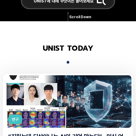
Scroll Down
UNIST TODAY
연구