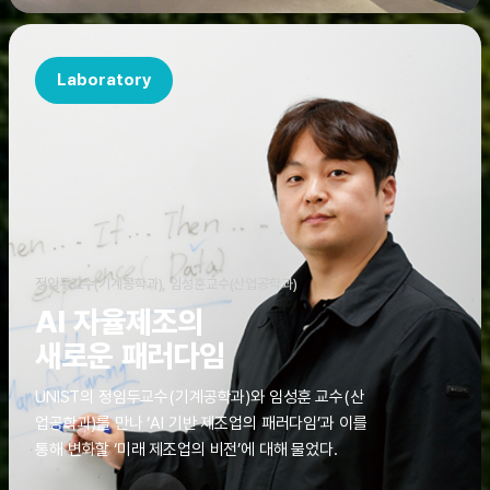
Laboratory
정임두교수(기계공학과), 임성훈교수(산업공학과)
AI 자율제조의
새로운 패러다임
UNIST의 정임두교수(기계공학과)와 임성훈 교수(산
업공학과)를 만나 ‘AI 기반 제조업의 패러다임’과 이를
통해 변화할 ‘미래 제조업의 비전’에 대해 물었다.