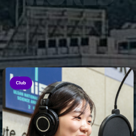
7월 6
은 과기
‘중견
의 지원
‘인공지
‘지역지
업’의 
Club