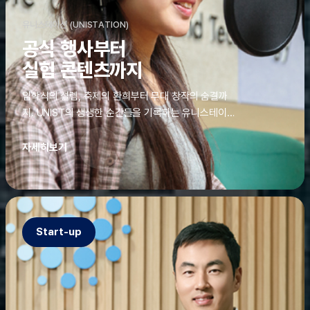
유니스테이션 (UNISTATION)
공식 행사부터
실험 콘텐츠까지
입학식의 설렘, 축제의 환희부터 무대 창작의 숨결까
지. UNIST의 생생한 순간들을 기록하는 유니스테이션
에는 청춘의 열정과 땀이 고스란히 쌓여 있었다. 그 기
록을 위해 편집실은 밤새 불을 밝히기도, 국원들은 소
자세히보기
파에 몸을 떨군 채 쪽잠을 자기도 한다. 이렇듯, 유니스
테이션의 성실한 기록이 있어, UNIST의 이야기는 오
늘도 새로운 빛으로 반짝일 수 있다.
Start-up