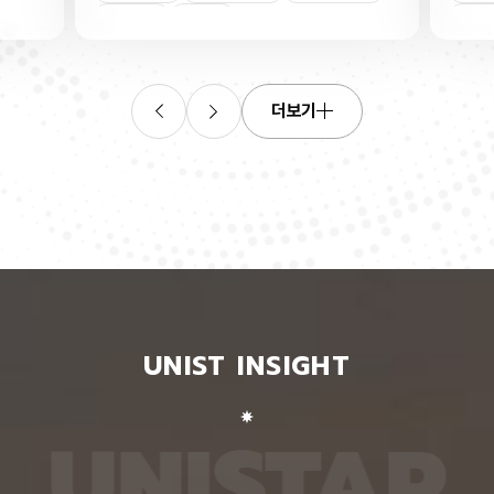
연합학습
(C. elegans)의 배아 체세포와 성체 생식세포에서
학습을 
로 보내
세포 예정사를 결정하는 방식이 다르다는 사실을 규
만 선택
이중조절
체세포
인물
 이를 모
명했다고 15일 밝혔다. 연구에 따르면, 배아 체세포
삭제를 
. 연구
에서는 죽을 세포에서만 세포 사멸 시작 신호가 켜졌
데이터
영상에서
다. 반면 생식세포에서는 DNA 손상을 감지해 사멸
는 데 
들 때,
신호를 켜는 단계와 실제 죽음을 실행하는 단계가 분
정보를 
더보기
 수 있
리된 ‘이중 조절’이 작동했다. 방사선으로 DNA를 손
제 대상
은 민감
상시키자 세포 사멸을 시작하는 egl-1 유전자가 생
는 기술
도 AI를
식세포 전반에서 활성화됐지만, 실제로 죽은 것은 난
성능을 
람 재식
자로 자라기 전 염색체를 점검하는 단계인 후기 파키
확보하더
. 개별
텐 단계에 있는 일부 생식세포뿐이었다. 연구진은 이
다. 연
모습이나
러한 이중 조절이 종 보존에 필수적인 생식세포를 한
제’와 
 한 사
꺼번에 잃지 않으면서도 손상이 심한 세포는 제거하
약성’을
 때문이
기 위한 안전장치일 수 있다고 해석했다. 손상 신호
했다. 
이 확인
에 따라 생식세포 전체가 죽을 준비를 하되, 일정한
인식하지
출한 특
발달 단계와 추가 조건을 충족한 세포에서만 죽음을
게 유지
 나눈
실행하는 방식을 통해 번식에 필요한 생식세포는 보
성능은 
서 가져
존하면서 손상된 유전정보가 다음 세대로 전달되는
특징이 
UNIST INSIGHT
새로운
것을 막는 것으로 볼 수 있다는 설명이다. 다만 생식
보여줘도
이다.
세포 중 일부만 실제 죽음에 이르게 하는 구체적인
예를 들
를 결합
후속 조절 기전에 관해서는 추가적인 연구가 필요하
이나 표
 학습시키
다고 밝혔다. 연구팀은 유전자 가위 기술을 이용해
를 인식
U
N
I
S
T
A
R
대로 유지
세포 예정사 유전자 4종과 관련 단백질에 형광 표지
군집 형
평가했을
자를 달아 관찰하는 방식으로 이 같은 사실을 밝혀냈
어주면 
최고치보
다. 예쁜꼬마선충은 몸이 투명하고 전체 체세포 숫자
이다. 