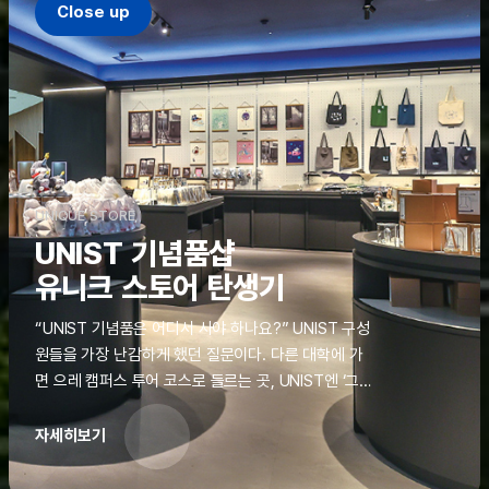
Close up
UNIQUE STORE
UNIST 기념품샵
유니크 스토어 탄생기
“UNIST 기념품은 어디서 사야 하나요?” UNIST 구성
원들을 가장 난감하게 했던 질문이다. 다른 대학에 가
면 으레 캠퍼스 투어 코스로 들르는 곳, UNIST엔 ‘그
것’이 없었다. 학교 탐방을 왔던 고등학생도, 자녀를 방
문하러 온 학부모도 빈손으로 돌려보내야 했던 아쉬움
자세히보기
을 달래줄 공간이 ‘유니크 스토어(UNIQUE
STORE)’라는 이름으로 지난해 11월 문을 열었다.