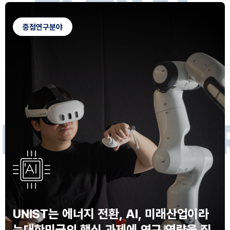
G
L
O
B
A
L
C
A
M
P
U
S
중점연구분야
F
O
R
F
U
T
U
R
E
I
N
N
O
V
A
T
O
S
UNIST는 에너지 전환, AI, 미래산업이라
는
대한민국의 핵심 과제에 연구 역량을 집