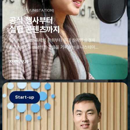
유니스테이션 (UNISTATION)
공식 행사부터
실험 콘텐츠까지
입학식의 설렘, 축제의 환희부터 무대 창작의 숨결까
지. UNIST의 생생한 순간들을 기록하는 유니스테이션
에는 청춘의 열정과 땀이 고스란히 쌓여 있었다. 그 기
록을 위해 편집실은 밤새 불을 밝히기도, 국원들은 소
자세히보기
파에 몸을 떨군 채 쪽잠을 자기도 한다. 이렇듯, 유니스
테이션의 성실한 기록이 있어, UNIST의 이야기는 오
늘도 새로운 빛으로 반짝일 수 있다.
Start-up