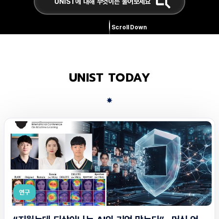
Scroll Down
UNIST TODAY
연구