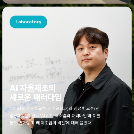
Laboratory
정임두교수(기계공학과), 임성훈교수(산업공학과)
AI 자율제조의
새로운 패러다임
UNIST의 정임두교수(기계공학과)와 임성훈 교수(산
업공학과)를 만나 ‘AI 기반 제조업의 패러다임’과 이를
통해 변화할 ‘미래 제조업의 비전’에 대해 물었다.