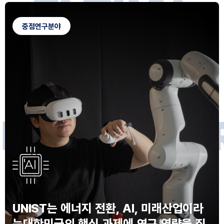
G
L
O
B
A
L
C
A
M
P
U
S
중점연구분야
F
O
R
F
U
T
U
R
E
I
N
N
O
V
A
T
O
S
UNIST는 에너지 전환, AI, 미래산업이라
는
대한민국의 핵심 과제에 연구 역량을 집