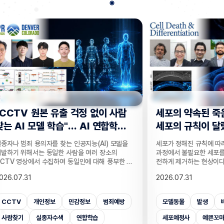
사람
세포의 약속된 죽음, 생식세포와 체
“지웠
학습
세포의 규칙이 달랐다!
는다”
 모델을
세포가 정해진 규칙에 따라 죽는 세포 예정사는 발생
인공지능
의
과정에서 불필요한 세포를 없애고, 손상된 세포를 안
데이터를
부한 정
전하게 제거하는 현상이다. 세포 예정사가 제때 이뤄
보가 다
감 정보
지지 않으면, 손가락 사이 세포들이 제거되지 못해
새롭게 
2026.07.31
2026.
않고도,
손가락이 붙은 채 태어나고, 고장 난 세포가 증식해
수팀과 
해 같은
암이 될 수 있다. 이러한 세포 예정사의 규칙이 세포
와 닮은
키는 기술
종류마다 다르다는 점이 새롭게 밝혀졌다. UNIST
만으로 
죄예방
모델동물
발생
배아세포
세포사멸
개인
은 카메
의과학대학원 안톤 가트너 교수팀은 기초과학연구원
언러닝 
 높이는
(IBS) 유전체 항상성 연구단과 함께 예쁜꼬마선충
일 밝혔다
세포예정사
예쁜꼬마선충
의과학대학원
보안