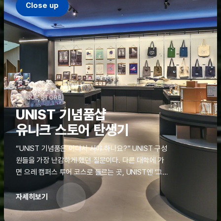
Close up
UNIQUE STORE
UNIST 기념품샵
유니크 스토어 탄생기
“UNIST 기념품은 어디서 사야 하나요?” UNIST 구성
원들을 가장 난감하게 했던 질문이다. 다른 대학에 가
면 으레 캠퍼스 투어 코스로 들르는 곳, UNIST엔 ‘그
것’이 없었다. 학교 탐방을 왔던 고등학생도, 자녀를 방
문하러 온 학부모도 빈손으로 돌려보내야 했던 아쉬움
자세히보기
을 달래줄 공간이 ‘유니크 스토어(UNIQUE
STORE)’라는 이름으로 지난해 11월 문을 열었다.