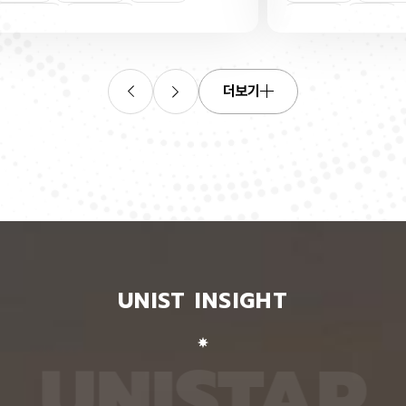
연합학습
(C. elegans)의 배아 체세포와 성체 생식세포에서
학습을 
로 보내
세포 예정사를 결정하는 방식이 다르다는 사실을 규
만 선택
이중조절
체세포
인물
 이를 모
명했다고 15일 밝혔다. 연구에 따르면, 배아 체세포
삭제를 
. 연구
에서는 죽을 세포에서만 세포 사멸 시작 신호가 켜졌
데이터
영상에서
다. 반면 생식세포에서는 DNA 손상을 감지해 사멸
는 데 
들 때,
신호를 켜는 단계와 실제 죽음을 실행하는 단계가 분
정보를 
더보기
 수 있
리된 ‘이중 조절’이 작동했다. 방사선으로 DNA를 손
제 대상
은 민감
상시키자 세포 사멸을 시작하는 egl-1 유전자가 생
는 기술
도 AI를
식세포 전반에서 활성화됐지만, 실제로 죽은 것은 난
성능을 
람 재식
자로 자라기 전 염색체를 점검하는 단계인 후기 파키
확보하더
. 개별
텐 단계에 있는 일부 생식세포뿐이었다. 연구진은 이
다. 연
모습이나
러한 이중 조절이 종 보존에 필수적인 생식세포를 한
제’와 
 한 사
꺼번에 잃지 않으면서도 손상이 심한 세포는 제거하
약성’을
 때문이
기 위한 안전장치일 수 있다고 해석했다. 손상 신호
했다. 
이 확인
에 따라 생식세포 전체가 죽을 준비를 하되, 일정한
인식하지
출한 특
발달 단계와 추가 조건을 충족한 세포에서만 죽음을
게 유지
 나눈
실행하는 방식을 통해 번식에 필요한 생식세포는 보
성능은 
서 가져
존하면서 손상된 유전정보가 다음 세대로 전달되는
특징이 
UNIST INSIGHT
새로운
것을 막는 것으로 볼 수 있다는 설명이다. 다만 생식
보여줘도
이다.
세포 중 일부만 실제 죽음에 이르게 하는 구체적인
예를 들
를 결합
후속 조절 기전에 관해서는 추가적인 연구가 필요하
이나 표
 학습시키
다고 밝혔다. 연구팀은 유전자 가위 기술을 이용해
를 인식
U
N
I
S
T
A
R
대로 유지
세포 예정사 유전자 4종과 관련 단백질에 형광 표지
군집 형
평가했을
자를 달아 관찰하는 방식으로 이 같은 사실을 밝혀냈
어주면 
최고치보
다. 예쁜꼬마선충은 몸이 투명하고 전체 체세포 숫자
이다. 