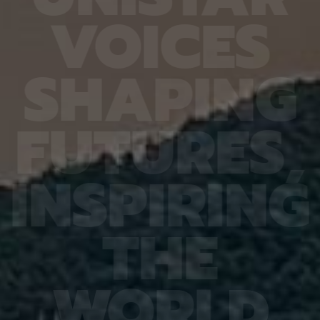
6.4%
가 959개에 불과한 데다, 발생 과정에서 사멸하는
제 대상
V
O
I
C
E
S
진 여러
131개 세포를 포함해 각 세포가 언제 태어나고 어떻
않은 나
는지 평
게 죽는지가 완벽히 밝혀져 있어서 세포 사멸 추적
지만 주
번째로 제
실험에 가장 적합한 모델 동물이다. 실제 관찰 결과,
정보를 
어 후보
CED-4, CED-3 등 세포 사멸 조절 단백질의 세포
아나는 
S
H
A
P
I
N
G
 있다면,
내 위치가 조직과 발달 단계에 따라 달라지는 현상이
다”라고
 평균
확인됐다. 이는 세포 사멸이 단순히 유전자 스위치를
결과, 
잘 골랐
켜고 끄는 과정이 아니라 단백질의 유기적인 위치 변
췄으며,
위 정확
화까지 맞물리는 고도화된 조절 과정이라는 연구진
로 억제
F
U
T
U
R
E
S
,
이번 연
의 가설을 뒷받침하는 결과다. 공동연구팀은 “예쁜꼬
5장을 
 1저자
마선충의 세포 예정사 주요 유전자와 유사한 계열이
정확도가
라 환경
사람을 포함한 포유류에도 보존돼 있는 만큼, 향후
다. 또
학습 기
암처럼 세포 예정사 조절에 이상이 생기는 질환을 이
인식 정
I
N
S
P
I
R
I
N
G
혀냈고,
해하는 데 기초 자료가 될 수 있다” 연구팀은 이어
터셋인 
했다.
“이번에 만든 형광 관찰 도구는 세포가 어떤 조건에
셋인 
와 고
서 죽고 살아남는지를 모델 동물의 생체 안에서 밝히
CASI
을 제시
는 데 활용될 수 있을 것”이라고 덧붙였다. 이번 연구
공동 연
T
H
E
 감시 시
는 기초과학연구원(IBS)과 과학기술정보통신부 한
위해 개
회 안전
국연구재단의 지원을 받아 수행됐으며, 연구 결과는
할 수 
을 것으
국제학술지‘ 셀 데스 앤 디퍼런시에이션’(Cell
돼 얼굴
비전 분
Death & Differentiation)’에 6월 10일 온라인
가 중요
패턴 인
공개됐다.
고 기대
W
O
R
L
D
권위의
택됐다.
(Inter
Learn