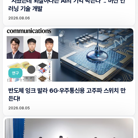
“지웠는데 되살아나는 AI의 기억 막는다”.. 머신 언
러닝 기술 개발
2026.08.06
연구
반도체 잉크 발라 6G·우주통신용 고주파 스위치 만
든다!
2026.08.05