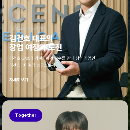
김건호교수(기계공학과)
김건호 대표의
창업 여정과 도전
김건호 UNIST 기계공학과 교수를 만나 창업 기업인
리센스메디컬의 성공스토리
자세히보기
Together