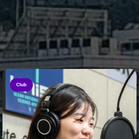
7월 6
은 과기
‘중견
의 지원
‘인공지
‘지역지
업’의 
Club