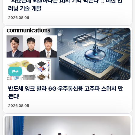
“지웠는데 되살아나는 AI의 기억 막는다”.. 머신 언
러닝 기술 개발
2026.08.06
연구
반도체 잉크 발라 6G·우주통신용 고주파 스위치 만
든다!
2026.08.05