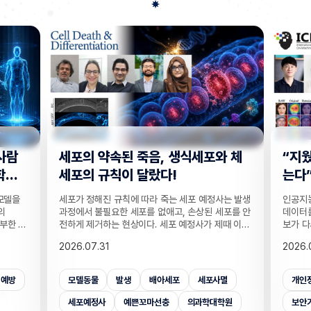
사람
세포의 약속된 죽음, 생식세포와 체
“지웠
학습
세포의 규칙이 달랐다!
는다”
 모델을
세포가 정해진 규칙에 따라 죽는 세포 예정사는 발생
인공지능
의
과정에서 불필요한 세포를 없애고, 손상된 세포를 안
데이터를
부한 정
전하게 제거하는 현상이다. 세포 예정사가 제때 이뤄
보가 다
감 정보
지지 않으면, 손가락 사이 세포들이 제거되지 못해
새롭게 
2026.07.31
2026.
않고도,
손가락이 붙은 채 태어나고, 고장 난 세포가 증식해
수팀과 
해 같은
암이 될 수 있다. 이러한 세포 예정사의 규칙이 세포
와 닮은
키는 기술
종류마다 다르다는 점이 새롭게 밝혀졌다. UNIST
만으로 
죄예방
모델동물
발생
배아세포
세포사멸
개인
은 카메
의과학대학원 안톤 가트너 교수팀은 기초과학연구원
언러닝 
 높이는
(IBS) 유전체 항상성 연구단과 함께 예쁜꼬마선충
일 밝혔다
세포예정사
예쁜꼬마선충
의과학대학원
보안