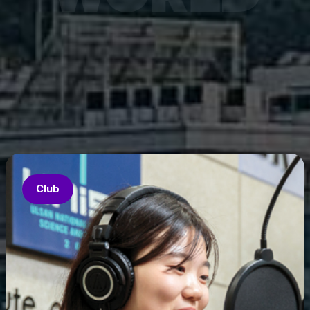
7월 6
은 과기
‘중견
의 지원
‘인공지
‘지역지
업’의 
Club