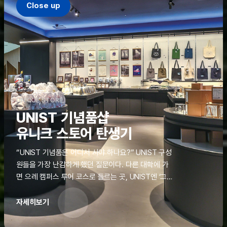
Close up
UNIQUE STORE
UNIST 기념품샵
유니크 스토어 탄생기
“UNIST 기념품은 어디서 사야 하나요?” UNIST 구성
원들을 가장 난감하게 했던 질문이다. 다른 대학에 가
면 으레 캠퍼스 투어 코스로 들르는 곳, UNIST엔 ‘그
것’이 없었다. 학교 탐방을 왔던 고등학생도, 자녀를 방
문하러 온 학부모도 빈손으로 돌려보내야 했던 아쉬움
자세히보기
을 달래줄 공간이 ‘유니크 스토어(UNIQUE
STORE)’라는 이름으로 지난해 11월 문을 열었다.