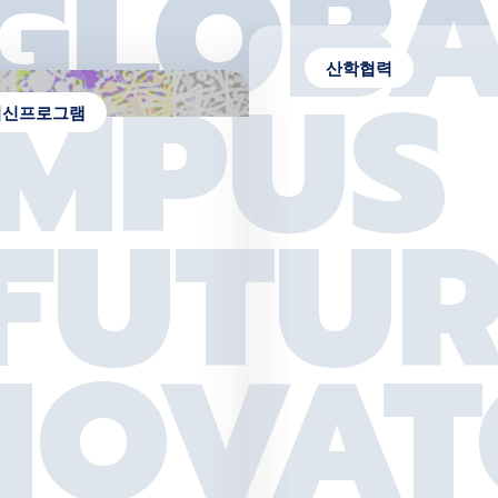
GLOB
캠
MPUS
산학협력
신프로그램
FUTUR
NOVAT