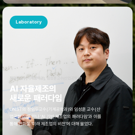
Laboratory
정임두교수(기계공학과), 임성훈교수(산업공학과)
AI 자율제조의
새로운 패러다임
UNIST의 정임두교수(기계공학과)와 임성훈 교수(산
업공학과)를 만나 ‘AI 기반 제조업의 패러다임’과 이를
통해 변화할 ‘미래 제조업의 비전’에 대해 물었다.