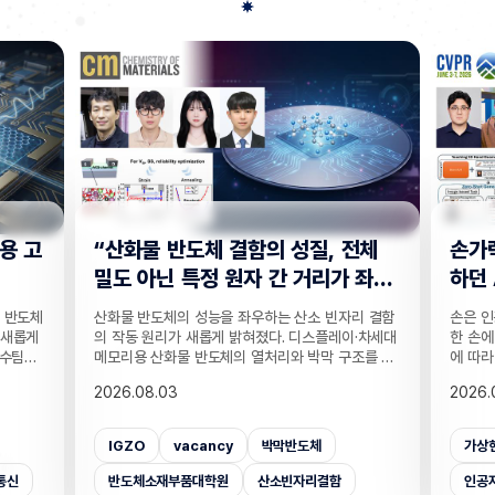
전체
손가락 위치 묻자 '찍기' 수준으로 답
"CC
 좌
하던 AI… 160만 연습문제로 손 이
찾는 
해력 높였다!
기술
리 결함
손은 인공지능이 인식하기 까다로운 대상 중 하나다.
실종자나
·차세대
한 손에 21개나 되는 관절이 촘촘히 있는 데다 각도
개발하기
조를 정
에 따라 같은 손동작도 완전히 다르게 보이기 때문이
CCTV
T 반도
다. 사진 속 사물은 잘 알아보는 인공지능(AI)도 손가
보를 얻
2026.08.03
2026.
반도체
락이 얼마나 굽었는지, 어느 관절이 앞에 있는지 같
가 포함
 반도체
은 세밀한 손 자세는 자주 틀린다. 기존 비전 AI의 성
카메라마
차 있는
능 평가는 사물의 종류나 상황을 묻는 데 치우쳐 이
사람을 
가상현실
벤치마크데이터셋
손
CC
거리라는
런 약점이 제대로 드러나지 않았는데, 국내 연구진이
을 공개
밝혔다.
이를 세부적으로 진단하고 부족한 능력까지 학습시
라별 연
인공지능대학원
증강현실
사람