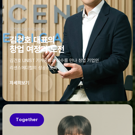
김건호교수(기계공학과)
김건호 대표의
창업 여정과 도전
김건호 UNIST 기계공학과 교수를 만나 창업 기업인
리센스메디컬의 성공스토리
자세히보기
Together