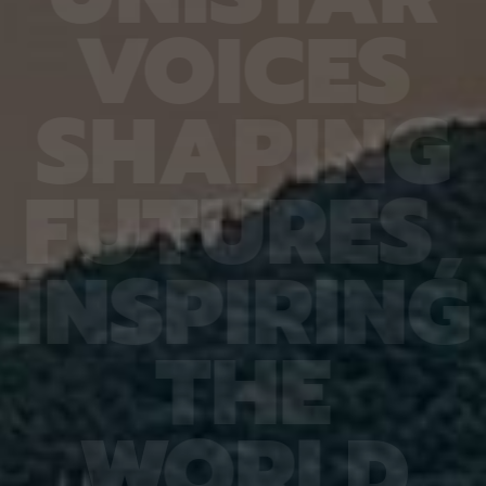
열처리와
확도가 기존 16.20%에서 90.79%로 대폭 향상됐
다 4.
V
O
I
C
E
S
향도 일
다. 또 다른 비전언어모델인 큐웬(Qwen)은
를 기록
도체의
HandVQA로 학습한 뒤 손동작 인식과 손·물체 상호
장을 얼
이는 공
작용 과제를 별도로 배우지 않았는데도 정확도가 각
가하는 
 공간이
각 10.33%포인트와 2.63%포인트 향상됐다. 제1
시한 사
S
H
A
P
I
N
G
주변에
저자인 MD 칼레쿠자만 차우두리 세이엠(MD
사진 1
지만 박
Khalequzzaman Chowdhury Sayem)연구원은
세 장이
 전자가
“틀렸던 시험 문제도 다시 잘 풀었을 뿐만 아니라, 문
정밀도가
고돼 왔
제 풀이 응용력도 높아진 것”이라며 “한 번 익힌 공
어도 2
F
U
T
U
R
E
S
,
 밀도범
간 이해력이 다른 손 관련 과제로 이어져, 추가 학습
도는 같
의 움직
부담을 늘리지 않고도 성능 향상 효과를 볼 수 있었
구는 오
역학 시
다”고 설명했다. 백승렬 교수는 “손 자세를 조금만
로 참여
정창욱
잘못 해석해도 로봇의 물체 조작이나 증강현실·가상
에서는 
I
N
S
P
I
R
I
N
G
서 피
현실 기기의 명령 인식에서는 큰 오류로 이어질 수
법을 써
역할을
있다”며 “HandVQA는 인공지능이 손의 미세한 움
그 원인
 통해
직임을 이해하는 과정에서 어떤 부분에 취약한지를
심재영 
는 응력
구체적으로 진단하고, 이를 보완할 수 있는 학습 자
성능 재
T
H
E
 특성,
료가 될 것”이라고 말했다. 이번 연구 결과는 세계 컴
한다는 
것”이라
퓨터 비전 분야 최고 권위 학회인 ‘CVPR
스템, 
에서 발
2026(Conference on Computer Vision and
망을 뒷
ry of
Pattern Recognition)’에 채택됐다. 연구 수행은
로 기대
행은 한
한국연구재단 기초연구(중견연구) 과제, 한국연구재
야 최상
W
O
R
L
D
단 기초 연구실 과제, IITP Star Fellowship 과제,
식 학회(
IITP 인공지능대학원 과제, IITP LG AI 스타 인재 양
Recog
성 사업 등의 지원을 받아 이뤄졌다.