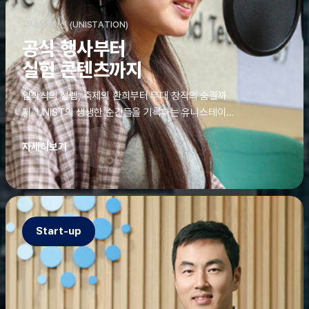
유니스테이션 (UNISTATION)
공식 행사부터
실험 콘텐츠까지
입학식의 설렘, 축제의 환희부터 무대 창작의 숨결까
지. UNIST의 생생한 순간들을 기록하는 유니스테이션
에는 청춘의 열정과 땀이 고스란히 쌓여 있었다. 그 기
록을 위해 편집실은 밤새 불을 밝히기도, 국원들은 소
자세히보기
파에 몸을 떨군 채 쪽잠을 자기도 한다. 이렇듯, 유니스
테이션의 성실한 기록이 있어, UNIST의 이야기는 오
늘도 새로운 빛으로 반짝일 수 있다.
Start-up