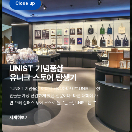
Close up
UNIQUE STORE
UNIST 기념품샵
유니크 스토어 탄생기
“UNIST 기념품은 어디서 사야 하나요?” UNIST 구성
원들을 가장 난감하게 했던 질문이다. 다른 대학에 가
면 으레 캠퍼스 투어 코스로 들르는 곳, UNIST엔 ‘그
것’이 없었다. 학교 탐방을 왔던 고등학생도, 자녀를 방
문하러 온 학부모도 빈손으로 돌려보내야 했던 아쉬움
자세히보기
을 달래줄 공간이 ‘유니크 스토어(UNIQUE
STORE)’라는 이름으로 지난해 11월 문을 열었다.