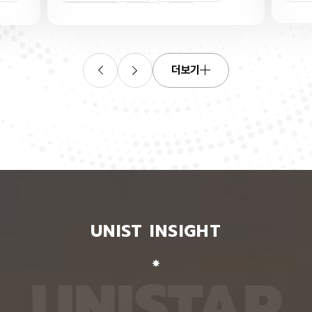
산소로
킬 수 있는 표준 평가 자료를 내놨다. 로봇 조작, 증
‘자세 
들기 쉬
강·가상 현실, 원격 수술·재활 보조 등 정확한 사람 손
은 여러
인물
트랜지스
동작 인식이 필요한 분야 기술 개발에 활용될 수 있
지 않고
O를 박
을 전망이다. 인공지능대학원 백승렬 교수팀은 자신
아 하나
듬성 비
이 인식한 것을 말로 설명할 수 있는 AI 모델인 비전
팀이 개
작동 전
언어모델의 손 자세 이해력을 평가하고 학습시킬 수
동일인을
더보기
다. 산
있는 벤치마크 데이터셋 ‘HandVQA’를 제시했다. 벤
이 모델
리 주변
치마크 데이터셋은 여러 AI 모델에 같은 문제를 풀게
다. 연
자의 작
해 성능을 객관적으로 비교하고, 어떤 유형에서 반복
정보가 
구에 따
적으로 틀리는지를 찾아내는 표준 시험과 같다. 문제
학습시킬
전체로
와 정답을 다시 학습시키면 부족한 능력을 보완하는
별 모델
에 따라
교재로도 쓸 수 있다. 연구팀은 손 사진과 21개 관절
영상마
 전자가
의 3차원 좌표가 함께 담긴 자료를 객관식 문제로 자
뒷모습 
 퍼지는
동 변환하는 프로그램을 만들어, 사진 한 장당 25개
람의 다
가 머무
씩 총 160만 개가 넘는 평가 문항을 생성했다. 프로
다. 실
비롯된다는
그램은 관절 좌표에서 손가락의 굽힘 각도와 관절 사
됐다. 
 빈자리
이 거리, 좌우·상하·앞뒤 위치 관계를 계산한 뒤, 이를
징을 ‘
와 박막
‘펴짐·굽힘’, ‘가까움·벌어짐’, ‘앞·뒤’ 등으로 나눠 질
뒤, 한
UNIST INSIGHT
의 특정
문과 보기, 정답으로 바꾼다. HandVQA로 주요 비
온 자세
는 효과
전언어모델을 평가해 본 결과, 손 자세를 따로 배우
자세의 
리에서
지 않은 비전언어모델들은 방향 관계를 묻는 문제에
예를 들
리를 하
서 거의 ‘찍기’와 비슷한 수준의 정확도를 보였다. 특
해 ‘옆
U
N
I
S
T
A
R
서 금속
히 관절 사이 거리를 판단하는 데 어려움을 겪었다.
며, 이
퍼진 상
비전언어모델인 ‘라바(LLaVA)’를 HandVQA 데이
되도록 
. 연구
터셋으로 미세조정해 학습시키자, 관절 거리 판단 정
때, 평