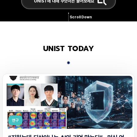
Scroll Down
UNIST TODAY
연구