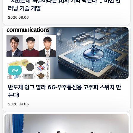
“지웠는데 되살아나는 AI의 기억 막는다”.. 머신 언
러닝 기술 개발
2026.08.06
연구
반도체 잉크 발라 6G·우주통신용 고주파 스위치 만
든다!
2026.08.05