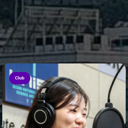
7월 6
은 과기
‘중견
의 지원
‘인공지
‘지역지
업’의 
Club