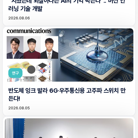
“지웠는데 되살아나는 AI의 기억 막는다”.. 머신 언
러닝 기술 개발
2026.08.06
연구
반도체 잉크 발라 6G·우주통신용 고주파 스위치 만
든다!
2026.08.05