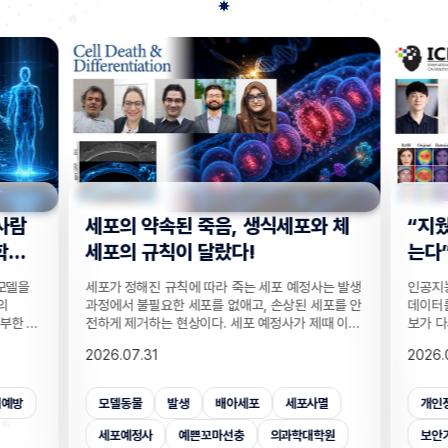
사람
세포의 약속된 죽음, 생식세포와 체
“지웠
학습
세포의 규칙이 달랐다!
는다”
 모델을
세포가 정해진 규칙에 따라 죽는 세포 예정사는 발생
인공지능
의
과정에서 불필요한 세포를 없애고, 손상된 세포를 안
데이터를
부한 정
전하게 제거하는 현상이다. 세포 예정사가 제때 이뤄
보가 다
감 정보
지지 않으면, 손가락 사이 세포들이 제거되지 못해
새롭게 
2026.07.31
2026.
않고도,
손가락이 붙은 채 태어나고, 고장 난 세포가 증식해
수팀과 
해 같은
암이 될 수 있다. 이러한 세포 예정사의 규칙이 세포
와 닮은
키는 기술
종류마다 다르다는 점이 새롭게 밝혀졌다. UNIST
만으로 
죄예방
모델동물
발생
배아세포
세포사멸
개인
은 카메
의과학대학원 안톤 가트너 교수팀은 기초과학연구원
언러닝 
 높이는
(IBS) 유전체 항상성 연구단과 함께 예쁜꼬마선충
일 밝혔다
세포예정사
예쁜꼬마선충
의과학대학원
보안