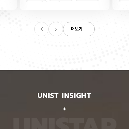
연합학습
(C. elegans)의 배아 체세포와 성체 생식세포에서
학습을 
로 보내
세포 예정사를 결정하는 방식이 다르다는 사실을 규
만 선택
이중조절
체세포
인물
 이를 모
명했다고 15일 밝혔다. 연구에 따르면, 배아 체세포
삭제를 
. 연구
에서는 죽을 세포에서만 세포 사멸 시작 신호가 켜졌
데이터
영상에서
다. 반면 생식세포에서는 DNA 손상을 감지해 사멸
는 데 
들 때,
신호를 켜는 단계와 실제 죽음을 실행하는 단계가 분
정보를 
더보기
 수 있
리된 ‘이중 조절’이 작동했다. 방사선으로 DNA를 손
제 대상
은 민감
상시키자 세포 사멸을 시작하는 egl-1 유전자가 생
는 기술
도 AI를
식세포 전반에서 활성화됐지만, 실제로 죽은 것은 난
성능을 
람 재식
자로 자라기 전 염색체를 점검하는 단계인 후기 파키
확보하더
. 개별
텐 단계에 있는 일부 생식세포뿐이었다. 연구진은 이
다. 연
모습이나
러한 이중 조절이 종 보존에 필수적인 생식세포를 한
제’와 
 한 사
꺼번에 잃지 않으면서도 손상이 심한 세포는 제거하
약성’을
 때문이
기 위한 안전장치일 수 있다고 해석했다. 손상 신호
했다. 
이 확인
에 따라 생식세포 전체가 죽을 준비를 하되, 일정한
인식하지
출한 특
발달 단계와 추가 조건을 충족한 세포에서만 죽음을
게 유지
 나눈
실행하는 방식을 통해 번식에 필요한 생식세포는 보
성능은 
서 가져
존하면서 손상된 유전정보가 다음 세대로 전달되는
특징이 
UNIST INSIGHT
새로운
것을 막는 것으로 볼 수 있다는 설명이다. 다만 생식
보여줘도
이다.
세포 중 일부만 실제 죽음에 이르게 하는 구체적인
예를 들
를 결합
후속 조절 기전에 관해서는 추가적인 연구가 필요하
이나 표
 학습시키
다고 밝혔다. 연구팀은 유전자 가위 기술을 이용해
를 인식
U
N
I
S
T
A
R
대로 유지
세포 예정사 유전자 4종과 관련 단백질에 형광 표지
군집 형
평가했을
자를 달아 관찰하는 방식으로 이 같은 사실을 밝혀냈
어주면 
최고치보
다. 예쁜꼬마선충은 몸이 투명하고 전체 체세포 숫자
이다. 