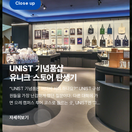
Close up
UNIQUE STORE
UNIST 기념품샵
유니크 스토어 탄생기
“UNIST 기념품은 어디서 사야 하나요?” UNIST 구성
원들을 가장 난감하게 했던 질문이다. 다른 대학에 가
면 으레 캠퍼스 투어 코스로 들르는 곳, UNIST엔 ‘그
것’이 없었다. 학교 탐방을 왔던 고등학생도, 자녀를 방
문하러 온 학부모도 빈손으로 돌려보내야 했던 아쉬움
자세히보기
을 달래줄 공간이 ‘유니크 스토어(UNIQUE
STORE)’라는 이름으로 지난해 11월 문을 열었다.