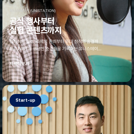
유니스테이션 (UNISTATION)
공식 행사부터
실험 콘텐츠까지
입학식의 설렘, 축제의 환희부터 무대 창작의 숨결까
지. UNIST의 생생한 순간들을 기록하는 유니스테이션
에는 청춘의 열정과 땀이 고스란히 쌓여 있었다. 그 기
록을 위해 편집실은 밤새 불을 밝히기도, 국원들은 소
자세히보기
파에 몸을 떨군 채 쪽잠을 자기도 한다. 이렇듯, 유니스
테이션의 성실한 기록이 있어, UNIST의 이야기는 오
늘도 새로운 빛으로 반짝일 수 있다.
Start-up