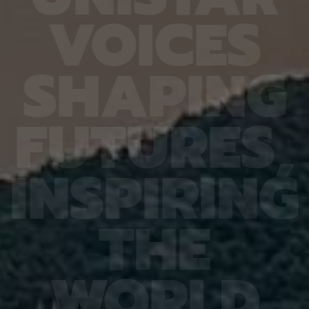
6.4%
가 959개에 불과한 데다, 발생 과정에서 사멸하는
제 대상
V
O
I
C
E
S
진 여러
131개 세포를 포함해 각 세포가 언제 태어나고 어떻
않은 나
는지 평
게 죽는지가 완벽히 밝혀져 있어서 세포 사멸 추적
지만 주
번째로 제
실험에 가장 적합한 모델 동물이다. 실제 관찰 결과,
정보를 
어 후보
CED-4, CED-3 등 세포 사멸 조절 단백질의 세포
아나는 
S
H
A
P
I
N
G
 있다면,
내 위치가 조직과 발달 단계에 따라 달라지는 현상이
다”라고
 평균
확인됐다. 이는 세포 사멸이 단순히 유전자 스위치를
결과, 
잘 골랐
켜고 끄는 과정이 아니라 단백질의 유기적인 위치 변
췄으며,
위 정확
화까지 맞물리는 고도화된 조절 과정이라는 연구진
로 억제
F
U
T
U
R
E
S
,
이번 연
의 가설을 뒷받침하는 결과다. 공동연구팀은 “예쁜꼬
5장을 
 1저자
마선충의 세포 예정사 주요 유전자와 유사한 계열이
정확도가
라 환경
사람을 포함한 포유류에도 보존돼 있는 만큼, 향후
다. 또
학습 기
암처럼 세포 예정사 조절에 이상이 생기는 질환을 이
인식 정
I
N
S
P
I
R
I
N
G
혀냈고,
해하는 데 기초 자료가 될 수 있다” 연구팀은 이어
터셋인 
했다.
“이번에 만든 형광 관찰 도구는 세포가 어떤 조건에
셋인 
와 고
서 죽고 살아남는지를 모델 동물의 생체 안에서 밝히
CASI
을 제시
는 데 활용될 수 있을 것”이라고 덧붙였다. 이번 연구
공동 연
T
H
E
 감시 시
는 기초과학연구원(IBS)과 과학기술정보통신부 한
위해 개
회 안전
국연구재단의 지원을 받아 수행됐으며, 연구 결과는
할 수 
을 것으
국제학술지‘ 셀 데스 앤 디퍼런시에이션’(Cell
돼 얼굴
비전 분
Death & Differentiation)’에 6월 10일 온라인
가 중요
패턴 인
공개됐다.
고 기대
W
O
R
L
D
권위의
택됐다.
(Inter
Learn