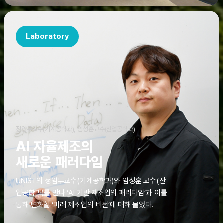
Laboratory
정임두교수(기계공학과), 임성훈교수(산업공학과)
AI 자율제조의
새로운 패러다임
UNIST의 정임두교수(기계공학과)와 임성훈 교수(산
업공학과)를 만나 ‘AI 기반 제조업의 패러다임’과 이를
통해 변화할 ‘미래 제조업의 비전’에 대해 물었다.