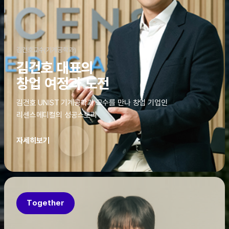
김건호교수(기계공학과)
김건호 대표의
창업 여정과 도전
김건호 UNIST 기계공학과 교수를 만나 창업 기업인
리센스메디컬의 성공스토리
자세히보기
Together