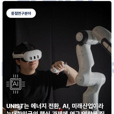
G
L
O
B
A
L
C
A
M
P
U
S
중점연구분야
F
O
R
F
U
T
U
R
E
I
N
N
O
V
A
T
O
S
UNIST는 에너지 전환, AI, 미래산업이라
는
대한민국의 핵심 과제에 연구 역량을 집