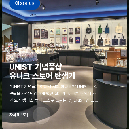
Close up
UNIQUE STORE
UNIST 기념품샵
유니크 스토어 탄생기
“UNIST 기념품은 어디서 사야 하나요?” UNIST 구성
원들을 가장 난감하게 했던 질문이다. 다른 대학에 가
면 으레 캠퍼스 투어 코스로 들르는 곳, UNIST엔 ‘그
것’이 없었다. 학교 탐방을 왔던 고등학생도, 자녀를 방
문하러 온 학부모도 빈손으로 돌려보내야 했던 아쉬움
자세히보기
을 달래줄 공간이 ‘유니크 스토어(UNIQUE
STORE)’라는 이름으로 지난해 11월 문을 열었다.