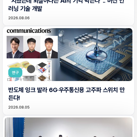
“지웠는데 되살아나는 AI의 기억 막는다”.. 머신 언
러닝 기술 개발
2026.08.06
연구
반도체 잉크 발라 6G·우주통신용 고주파 스위치 만
든다!
2026.08.05