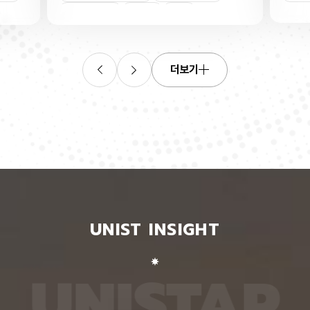
산소로
킬 수 있는 표준 평가 자료를 내놨다. 로봇 조작, 증
‘자세 
들기 쉬
강·가상 현실, 원격 수술·재활 보조 등 정확한 사람 손
은 여러
인물
트랜지스
동작 인식이 필요한 분야 기술 개발에 활용될 수 있
지 않고
O를 박
을 전망이다. 인공지능대학원 백승렬 교수팀은 자신
아 하나
듬성 비
이 인식한 것을 말로 설명할 수 있는 AI 모델인 비전
팀이 개
작동 전
언어모델의 손 자세 이해력을 평가하고 학습시킬 수
동일인을
더보기
다. 산
있는 벤치마크 데이터셋 ‘HandVQA’를 제시했다. 벤
이 모델
리 주변
치마크 데이터셋은 여러 AI 모델에 같은 문제를 풀게
다. 연
자의 작
해 성능을 객관적으로 비교하고, 어떤 유형에서 반복
정보가 
구에 따
적으로 틀리는지를 찾아내는 표준 시험과 같다. 문제
학습시킬
전체로
와 정답을 다시 학습시키면 부족한 능력을 보완하는
별 모델
에 따라
교재로도 쓸 수 있다. 연구팀은 손 사진과 21개 관절
영상마
 전자가
의 3차원 좌표가 함께 담긴 자료를 객관식 문제로 자
뒷모습 
 퍼지는
동 변환하는 프로그램을 만들어, 사진 한 장당 25개
람의 다
가 머무
씩 총 160만 개가 넘는 평가 문항을 생성했다. 프로
다. 실
비롯된다는
그램은 관절 좌표에서 손가락의 굽힘 각도와 관절 사
됐다. 
 빈자리
이 거리, 좌우·상하·앞뒤 위치 관계를 계산한 뒤, 이를
징을 ‘
와 박막
‘펴짐·굽힘’, ‘가까움·벌어짐’, ‘앞·뒤’ 등으로 나눠 질
뒤, 한
UNIST INSIGHT
의 특정
문과 보기, 정답으로 바꾼다. HandVQA로 주요 비
온 자세
는 효과
전언어모델을 평가해 본 결과, 손 자세를 따로 배우
자세의 
리에서
지 않은 비전언어모델들은 방향 관계를 묻는 문제에
예를 들
리를 하
서 거의 ‘찍기’와 비슷한 수준의 정확도를 보였다. 특
해 ‘옆
U
N
I
S
T
A
R
서 금속
히 관절 사이 거리를 판단하는 데 어려움을 겪었다.
며, 이
퍼진 상
비전언어모델인 ‘라바(LLaVA)’를 HandVQA 데이
되도록 
. 연구
터셋으로 미세조정해 학습시키자, 관절 거리 판단 정
때, 평