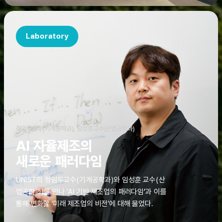
Laboratory
정임두교수(기계공학과), 임성훈교수(산업공학과)
AI 자율제조의
새로운 패러다임
UNIST의 정임두교수(기계공학과)와 임성훈 교수(산
업공학과)를 만나 ‘AI 기반 제조업의 패러다임’과 이를
통해 변화할 ‘미래 제조업의 비전’에 대해 물었다.