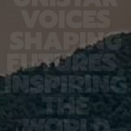
열처리와
확도가 기존 16.20%에서 90.79%로 대폭 향상됐
다 4.
V
O
I
C
E
S
향도 일
다. 또 다른 비전언어모델인 큐웬(Qwen)은
를 기록
도체의
HandVQA로 학습한 뒤 손동작 인식과 손·물체 상호
장을 얼
이는 공
작용 과제를 별도로 배우지 않았는데도 정확도가 각
가하는 
 공간이
각 10.33%포인트와 2.63%포인트 향상됐다. 제1
시한 사
S
H
A
P
I
N
G
주변에
저자인 MD 칼레쿠자만 차우두리 세이엠(MD
사진 1
지만 박
Khalequzzaman Chowdhury Sayem)연구원은
세 장이
 전자가
“틀렸던 시험 문제도 다시 잘 풀었을 뿐만 아니라, 문
정밀도가
고돼 왔
제 풀이 응용력도 높아진 것”이라며 “한 번 익힌 공
어도 2
F
U
T
U
R
E
S
,
 밀도범
간 이해력이 다른 손 관련 과제로 이어져, 추가 학습
도는 같
의 움직
부담을 늘리지 않고도 성능 향상 효과를 볼 수 있었
구는 오
역학 시
다”고 설명했다. 백승렬 교수는 “손 자세를 조금만
로 참여
정창욱
잘못 해석해도 로봇의 물체 조작이나 증강현실·가상
에서는 
I
N
S
P
I
R
I
N
G
서 피
현실 기기의 명령 인식에서는 큰 오류로 이어질 수
법을 써
역할을
있다”며 “HandVQA는 인공지능이 손의 미세한 움
그 원인
 통해
직임을 이해하는 과정에서 어떤 부분에 취약한지를
심재영 
는 응력
구체적으로 진단하고, 이를 보완할 수 있는 학습 자
성능 재
T
H
E
 특성,
료가 될 것”이라고 말했다. 이번 연구 결과는 세계 컴
한다는 
것”이라
퓨터 비전 분야 최고 권위 학회인 ‘CVPR
스템, 
에서 발
2026(Conference on Computer Vision and
망을 뒷
ry of
Pattern Recognition)’에 채택됐다. 연구 수행은
로 기대
행은 한
한국연구재단 기초연구(중견연구) 과제, 한국연구재
야 최상
W
O
R
L
D
단 기초 연구실 과제, IITP Star Fellowship 과제,
식 학회(
IITP 인공지능대학원 과제, IITP LG AI 스타 인재 양
Recog
성 사업 등의 지원을 받아 이뤄졌다.