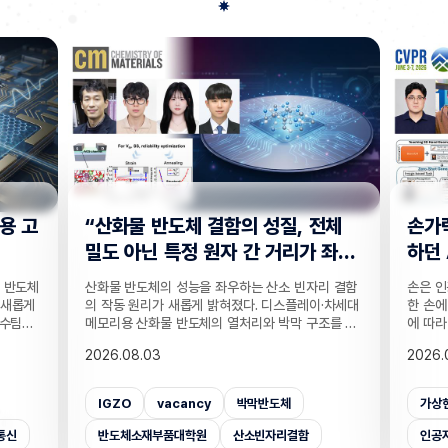
전체
손가락 위치 묻자 '찍기' 수준으로 답
"CC
 좌
하던 AI… 160만 연습문제로 손 이
찾는 
해력 높였다!
기술
리 결함
손은 인공지능이 인식하기 까다로운 대상 중 하나다.
실종자나
·차세대
한 손에 21개나 되는 관절이 촘촘히 있는 데다 각도
개발하기
조를 정
에 따라 같은 손동작도 완전히 다르게 보이기 때문이
CCTV
T 반도
다. 사진 속 사물은 잘 알아보는 인공지능(AI)도 손가
보를 얻
2026.08.03
2026.
반도체
락이 얼마나 굽었는지, 어느 관절이 앞에 있는지 같
가 포함
 반도체
은 세밀한 손 자세는 자주 틀린다. 기존 비전 AI의 성
카메라마
차 있는
능 평가는 사물의 종류나 상황을 묻는 데 치우쳐 이
사람을 
가상현실
벤치마크데이터셋
손
CC
거리라는
런 약점이 제대로 드러나지 않았는데, 국내 연구진이
을 공개
밝혔다.
이를 세부적으로 진단하고 부족한 능력까지 학습시
라별 연
인공지능대학원
증강현실
사람