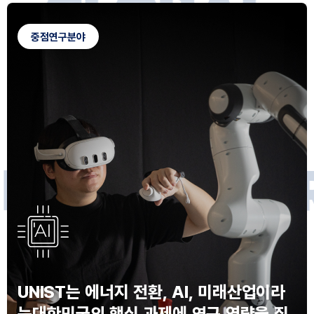
G
L
O
B
A
L
C
A
M
P
U
S
중점연구분야
F
O
R
F
U
T
U
R
E
I
N
N
O
V
A
T
O
S
UNIST는 에너지 전환, AI, 미래산업이라
는
대한민국의 핵심 과제에 연구 역량을 집