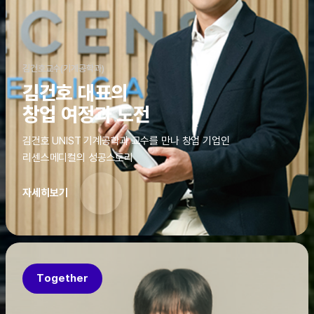
김건호교수(기계공학과)
김건호 대표의
창업 여정과 도전
김건호 UNIST 기계공학과 교수를 만나 창업 기업인
리센스메디컬의 성공스토리
자세히보기
Together