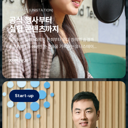
유니스테이션 (UNISTATION)
공식 행사부터
실험 콘텐츠까지
입학식의 설렘, 축제의 환희부터 무대 창작의 숨결까
지. UNIST의 생생한 순간들을 기록하는 유니스테이션
에는 청춘의 열정과 땀이 고스란히 쌓여 있었다. 그 기
록을 위해 편집실은 밤새 불을 밝히기도, 국원들은 소
자세히보기
파에 몸을 떨군 채 쪽잠을 자기도 한다. 이렇듯, 유니스
테이션의 성실한 기록이 있어, UNIST의 이야기는 오
늘도 새로운 빛으로 반짝일 수 있다.
Start-up