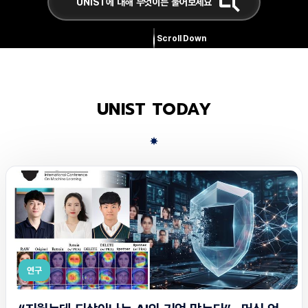
Scroll Down
UNIST TODAY
연구