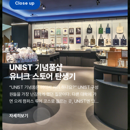
Close up
UNIQUE STORE
UNIST 기념품샵
유니크 스토어 탄생기
“UNIST 기념품은 어디서 사야 하나요?” UNIST 구성
원들을 가장 난감하게 했던 질문이다. 다른 대학에 가
면 으레 캠퍼스 투어 코스로 들르는 곳, UNIST엔 ‘그
것’이 없었다. 학교 탐방을 왔던 고등학생도, 자녀를 방
문하러 온 학부모도 빈손으로 돌려보내야 했던 아쉬움
자세히보기
을 달래줄 공간이 ‘유니크 스토어(UNIQUE
STORE)’라는 이름으로 지난해 11월 문을 열었다.