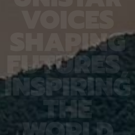
6.4%
가 959개에 불과한 데다, 발생 과정에서 사멸하는
제 대상
V
O
I
C
E
S
진 여러
131개 세포를 포함해 각 세포가 언제 태어나고 어떻
않은 나
는지 평
게 죽는지가 완벽히 밝혀져 있어서 세포 사멸 추적
지만 주
번째로 제
실험에 가장 적합한 모델 동물이다. 실제 관찰 결과,
정보를 
어 후보
CED-4, CED-3 등 세포 사멸 조절 단백질의 세포
아나는 
S
H
A
P
I
N
G
 있다면,
내 위치가 조직과 발달 단계에 따라 달라지는 현상이
다”라고
 평균
확인됐다. 이는 세포 사멸이 단순히 유전자 스위치를
결과, 
잘 골랐
켜고 끄는 과정이 아니라 단백질의 유기적인 위치 변
췄으며,
위 정확
화까지 맞물리는 고도화된 조절 과정이라는 연구진
로 억제
F
U
T
U
R
E
S
,
이번 연
의 가설을 뒷받침하는 결과다. 공동연구팀은 “예쁜꼬
5장을 
 1저자
마선충의 세포 예정사 주요 유전자와 유사한 계열이
정확도가
라 환경
사람을 포함한 포유류에도 보존돼 있는 만큼, 향후
다. 또
학습 기
암처럼 세포 예정사 조절에 이상이 생기는 질환을 이
인식 정
I
N
S
P
I
R
I
N
G
혀냈고,
해하는 데 기초 자료가 될 수 있다” 연구팀은 이어
터셋인 
했다.
“이번에 만든 형광 관찰 도구는 세포가 어떤 조건에
셋인 
와 고
서 죽고 살아남는지를 모델 동물의 생체 안에서 밝히
CASI
을 제시
는 데 활용될 수 있을 것”이라고 덧붙였다. 이번 연구
공동 연
T
H
E
 감시 시
는 기초과학연구원(IBS)과 과학기술정보통신부 한
위해 개
회 안전
국연구재단의 지원을 받아 수행됐으며, 연구 결과는
할 수 
을 것으
국제학술지‘ 셀 데스 앤 디퍼런시에이션’(Cell
돼 얼굴
비전 분
Death & Differentiation)’에 6월 10일 온라인
가 중요
패턴 인
공개됐다.
고 기대
W
O
R
L
D
권위의
택됐다.
(Inter
Learn