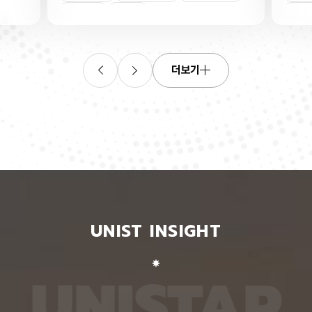
연합학습
(C. elegans)의 배아 체세포와 성체 생식세포에서
학습을 
로 보내
세포 예정사를 결정하는 방식이 다르다는 사실을 규
만 선택
이중조절
체세포
인물
 이를 모
명했다고 15일 밝혔다. 연구에 따르면, 배아 체세포
삭제를 
. 연구
에서는 죽을 세포에서만 세포 사멸 시작 신호가 켜졌
데이터
영상에서
다. 반면 생식세포에서는 DNA 손상을 감지해 사멸
는 데 
들 때,
신호를 켜는 단계와 실제 죽음을 실행하는 단계가 분
정보를 
더보기
 수 있
리된 ‘이중 조절’이 작동했다. 방사선으로 DNA를 손
제 대상
은 민감
상시키자 세포 사멸을 시작하는 egl-1 유전자가 생
는 기술
도 AI를
식세포 전반에서 활성화됐지만, 실제로 죽은 것은 난
성능을 
람 재식
자로 자라기 전 염색체를 점검하는 단계인 후기 파키
확보하더
. 개별
텐 단계에 있는 일부 생식세포뿐이었다. 연구진은 이
다. 연
모습이나
러한 이중 조절이 종 보존에 필수적인 생식세포를 한
제’와 
 한 사
꺼번에 잃지 않으면서도 손상이 심한 세포는 제거하
약성’을
 때문이
기 위한 안전장치일 수 있다고 해석했다. 손상 신호
했다. 
이 확인
에 따라 생식세포 전체가 죽을 준비를 하되, 일정한
인식하지
출한 특
발달 단계와 추가 조건을 충족한 세포에서만 죽음을
게 유지
 나눈
실행하는 방식을 통해 번식에 필요한 생식세포는 보
성능은 
서 가져
존하면서 손상된 유전정보가 다음 세대로 전달되는
특징이 
UNIST INSIGHT
새로운
것을 막는 것으로 볼 수 있다는 설명이다. 다만 생식
보여줘도
이다.
세포 중 일부만 실제 죽음에 이르게 하는 구체적인
예를 들
를 결합
후속 조절 기전에 관해서는 추가적인 연구가 필요하
이나 표
 학습시키
다고 밝혔다. 연구팀은 유전자 가위 기술을 이용해
를 인식
U
N
I
S
T
A
R
대로 유지
세포 예정사 유전자 4종과 관련 단백질에 형광 표지
군집 형
평가했을
자를 달아 관찰하는 방식으로 이 같은 사실을 밝혀냈
어주면 
최고치보
다. 예쁜꼬마선충은 몸이 투명하고 전체 체세포 숫자
이다. 