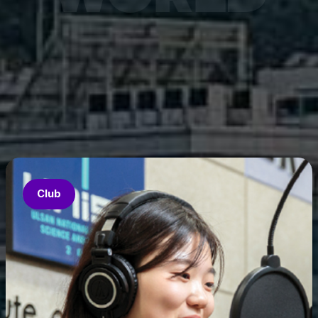
7월 6
은 과기
‘중견
의 지원
‘인공지
‘지역지
업’의 
Club