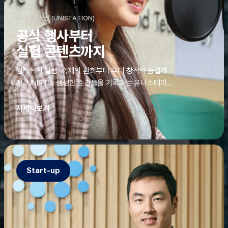
유니스테이션 (UNISTATION)
공식 행사부터
실험 콘텐츠까지
입학식의 설렘, 축제의 환희부터 무대 창작의 숨결까
지. UNIST의 생생한 순간들을 기록하는 유니스테이션
에는 청춘의 열정과 땀이 고스란히 쌓여 있었다. 그 기
록을 위해 편집실은 밤새 불을 밝히기도, 국원들은 소
자세히보기
파에 몸을 떨군 채 쪽잠을 자기도 한다. 이렇듯, 유니스
테이션의 성실한 기록이 있어, UNIST의 이야기는 오
늘도 새로운 빛으로 반짝일 수 있다.
Start-up