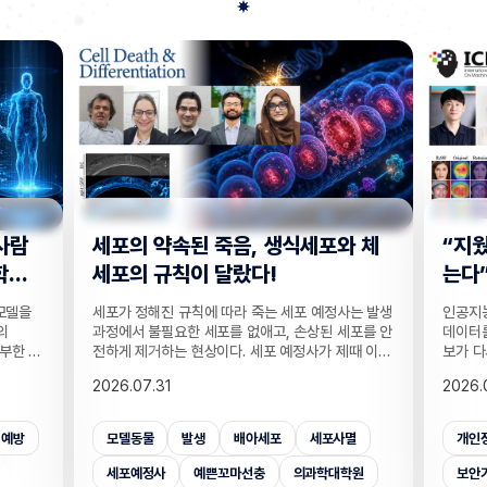
사람
세포의 약속된 죽음, 생식세포와 체
“지웠
학습
세포의 규칙이 달랐다!
는다”
 모델을
세포가 정해진 규칙에 따라 죽는 세포 예정사는 발생
인공지능
의
과정에서 불필요한 세포를 없애고, 손상된 세포를 안
데이터를
부한 정
전하게 제거하는 현상이다. 세포 예정사가 제때 이뤄
보가 다
감 정보
지지 않으면, 손가락 사이 세포들이 제거되지 못해
새롭게 
2026.07.31
2026.
않고도,
손가락이 붙은 채 태어나고, 고장 난 세포가 증식해
수팀과 
해 같은
암이 될 수 있다. 이러한 세포 예정사의 규칙이 세포
와 닮은
키는 기술
종류마다 다르다는 점이 새롭게 밝혀졌다. UNIST
만으로 
죄예방
모델동물
발생
배아세포
세포사멸
개인
은 카메
의과학대학원 안톤 가트너 교수팀은 기초과학연구원
언러닝 
 높이는
(IBS) 유전체 항상성 연구단과 함께 예쁜꼬마선충
일 밝혔다
세포예정사
예쁜꼬마선충
의과학대학원
보안