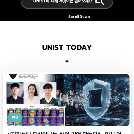
Scroll Down
UNIST TODAY
연구