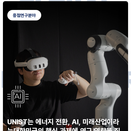
G
L
O
B
A
L
C
A
M
P
U
S
중점연구분야
F
O
R
F
U
T
U
R
E
I
N
N
O
V
A
T
O
S
UNIST는 에너지 전환, AI, 미래산업이라
는
대한민국의 핵심 과제에 연구 역량을 집