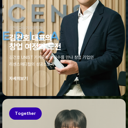
김건호교수(기계공학과)
김건호 대표의
창업 여정과 도전
김건호 UNIST 기계공학과 교수를 만나 창업 기업인
리센스메디컬의 성공스토리
자세히보기
Together