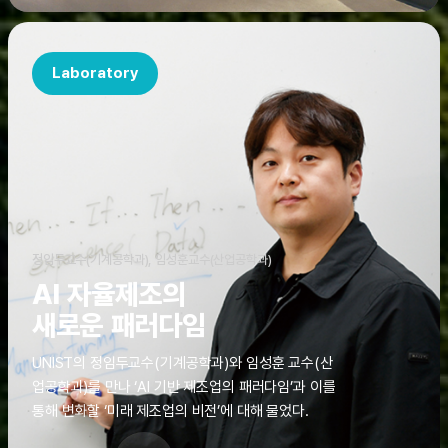
Laboratory
정임두교수(기계공학과), 임성훈교수(산업공학과)
AI 자율제조의
새로운 패러다임
UNIST의 정임두교수(기계공학과)와 임성훈 교수(산
업공학과)를 만나 ‘AI 기반 제조업의 패러다임’과 이를
통해 변화할 ‘미래 제조업의 비전’에 대해 물었다.