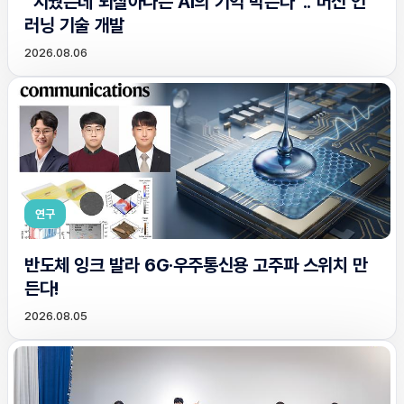
“지웠는데 되살아나는 AI의 기억 막는다”.. 머신 언
러닝 기술 개발
2026.08.06
연구
반도체 잉크 발라 6G·우주통신용 고주파 스위치 만
든다!
2026.08.05