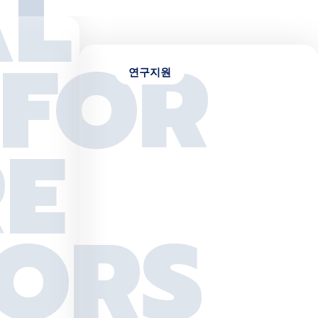
A
L
퍼스맵 바로가기
F
O
R
R
E
T
O
R
S