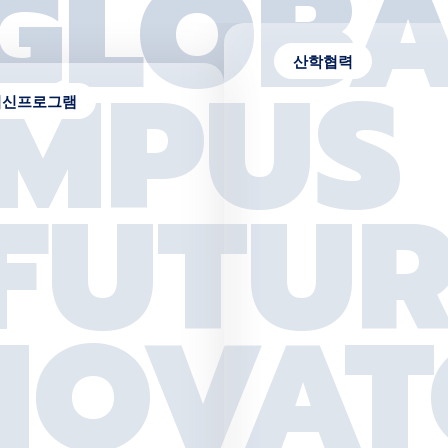
G
L
O
B
캠
M
P
U
S
F
U
T
U
N
O
V
A