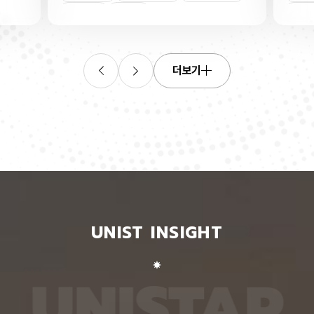
연합학습
(C. elegans)의 배아 체세포와 성체 생식세포에서
학습을 
로 보내
세포 예정사를 결정하는 방식이 다르다는 사실을 규
만 선택
이중조절
체세포
인물
 이를 모
명했다고 15일 밝혔다. 연구에 따르면, 배아 체세포
삭제를 
. 연구
에서는 죽을 세포에서만 세포 사멸 시작 신호가 켜졌
데이터
영상에서
다. 반면 생식세포에서는 DNA 손상을 감지해 사멸
는 데 
들 때,
신호를 켜는 단계와 실제 죽음을 실행하는 단계가 분
정보를 
더보기
 수 있
리된 ‘이중 조절’이 작동했다. 방사선으로 DNA를 손
제 대상
은 민감
상시키자 세포 사멸을 시작하는 egl-1 유전자가 생
는 기술
도 AI를
식세포 전반에서 활성화됐지만, 실제로 죽은 것은 난
성능을 
람 재식
자로 자라기 전 염색체를 점검하는 단계인 후기 파키
확보하더
. 개별
텐 단계에 있는 일부 생식세포뿐이었다. 연구진은 이
다. 연
모습이나
러한 이중 조절이 종 보존에 필수적인 생식세포를 한
제’와 
 한 사
꺼번에 잃지 않으면서도 손상이 심한 세포는 제거하
약성’을
 때문이
기 위한 안전장치일 수 있다고 해석했다. 손상 신호
했다. 
이 확인
에 따라 생식세포 전체가 죽을 준비를 하되, 일정한
인식하지
출한 특
발달 단계와 추가 조건을 충족한 세포에서만 죽음을
게 유지
 나눈
실행하는 방식을 통해 번식에 필요한 생식세포는 보
성능은 
서 가져
존하면서 손상된 유전정보가 다음 세대로 전달되는
특징이 
UNIST INSIGHT
새로운
것을 막는 것으로 볼 수 있다는 설명이다. 다만 생식
보여줘도
이다.
세포 중 일부만 실제 죽음에 이르게 하는 구체적인
예를 들
를 결합
후속 조절 기전에 관해서는 추가적인 연구가 필요하
이나 표
 학습시키
다고 밝혔다. 연구팀은 유전자 가위 기술을 이용해
를 인식
U
N
I
S
T
A
R
대로 유지
세포 예정사 유전자 4종과 관련 단백질에 형광 표지
군집 형
평가했을
자를 달아 관찰하는 방식으로 이 같은 사실을 밝혀냈
어주면 
최고치보
다. 예쁜꼬마선충은 몸이 투명하고 전체 체세포 숫자
이다. 