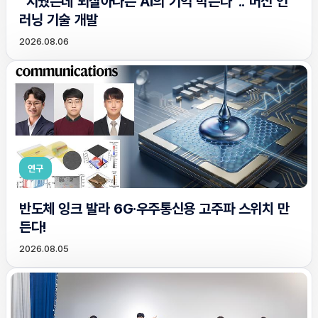
“지웠는데 되살아나는 AI의 기억 막는다”.. 머신 언
러닝 기술 개발
2026.08.06
연구
반도체 잉크 발라 6G·우주통신용 고주파 스위치 만
든다!
2026.08.05