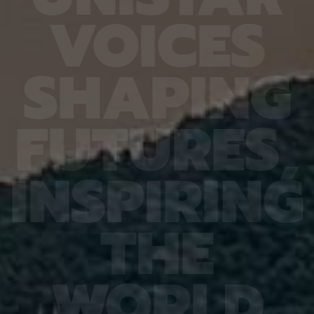
6.4%
가 959개에 불과한 데다, 발생 과정에서 사멸하는
제 대상
V
O
I
C
E
S
진 여러
131개 세포를 포함해 각 세포가 언제 태어나고 어떻
않은 나
는지 평
게 죽는지가 완벽히 밝혀져 있어서 세포 사멸 추적
지만 주
번째로 제
실험에 가장 적합한 모델 동물이다. 실제 관찰 결과,
정보를 
어 후보
CED-4, CED-3 등 세포 사멸 조절 단백질의 세포
아나는 
S
H
A
P
I
N
G
 있다면,
내 위치가 조직과 발달 단계에 따라 달라지는 현상이
다”라고
 평균
확인됐다. 이는 세포 사멸이 단순히 유전자 스위치를
결과, 
잘 골랐
켜고 끄는 과정이 아니라 단백질의 유기적인 위치 변
췄으며,
위 정확
화까지 맞물리는 고도화된 조절 과정이라는 연구진
로 억제
F
U
T
U
R
E
S
,
이번 연
의 가설을 뒷받침하는 결과다. 공동연구팀은 “예쁜꼬
5장을 
 1저자
마선충의 세포 예정사 주요 유전자와 유사한 계열이
정확도가
라 환경
사람을 포함한 포유류에도 보존돼 있는 만큼, 향후
다. 또
학습 기
암처럼 세포 예정사 조절에 이상이 생기는 질환을 이
인식 정
I
N
S
P
I
R
I
N
G
혀냈고,
해하는 데 기초 자료가 될 수 있다” 연구팀은 이어
터셋인 
했다.
“이번에 만든 형광 관찰 도구는 세포가 어떤 조건에
셋인 
와 고
서 죽고 살아남는지를 모델 동물의 생체 안에서 밝히
CASI
을 제시
는 데 활용될 수 있을 것”이라고 덧붙였다. 이번 연구
공동 연
T
H
E
 감시 시
는 기초과학연구원(IBS)과 과학기술정보통신부 한
위해 개
회 안전
국연구재단의 지원을 받아 수행됐으며, 연구 결과는
할 수 
을 것으
국제학술지‘ 셀 데스 앤 디퍼런시에이션’(Cell
돼 얼굴
비전 분
Death & Differentiation)’에 6월 10일 온라인
가 중요
패턴 인
공개됐다.
고 기대
W
O
R
L
D
권위의
택됐다.
(Inter
Learn