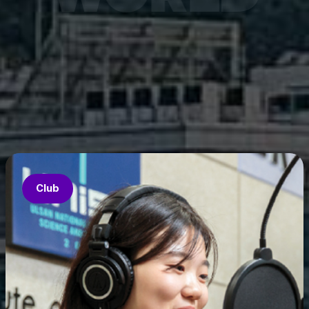
7월 6
은 과기
‘중견
의 지원
‘인공지
‘지역지
업’의 
Club