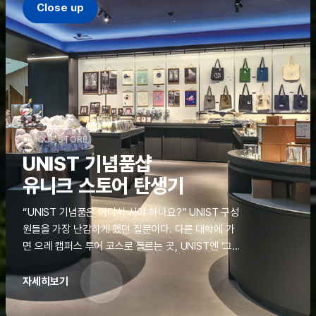
Close up
UNIQUE STORE
UNIST 기념품샵
유니크 스토어 탄생기
“UNIST 기념품은 어디서 사야 하나요?” UNIST 구성
원들을 가장 난감하게 했던 질문이다. 다른 대학에 가
면 으레 캠퍼스 투어 코스로 들르는 곳, UNIST엔 ‘그
것’이 없었다. 학교 탐방을 왔던 고등학생도, 자녀를 방
문하러 온 학부모도 빈손으로 돌려보내야 했던 아쉬움
자세히보기
을 달래줄 공간이 ‘유니크 스토어(UNIQUE
STORE)’라는 이름으로 지난해 11월 문을 열었다.