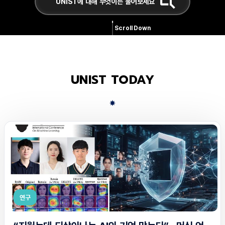
Scroll Down
UNIST TODAY
연구