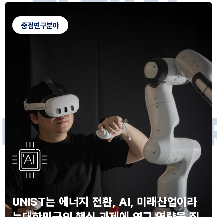
G
L
O
B
A
L
C
A
M
P
U
S
중점연구분야
F
O
R
F
U
T
U
R
E
I
N
N
O
V
A
T
O
S
UNIST는 에너지 전환, AI, 미래산업이라
는
대한민국의 핵심 과제에 연구 역량을 집