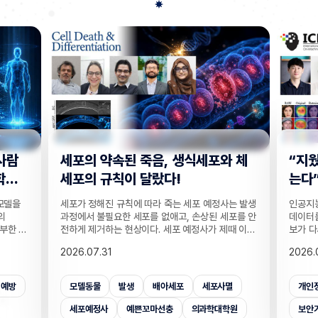
사람
세포의 약속된 죽음, 생식세포와 체
“지웠
학습
세포의 규칙이 달랐다!
는다”
 모델을
세포가 정해진 규칙에 따라 죽는 세포 예정사는 발생
인공지능
의
과정에서 불필요한 세포를 없애고, 손상된 세포를 안
데이터를
부한 정
전하게 제거하는 현상이다. 세포 예정사가 제때 이뤄
보가 다
감 정보
지지 않으면, 손가락 사이 세포들이 제거되지 못해
새롭게 
2026.07.31
2026.
않고도,
손가락이 붙은 채 태어나고, 고장 난 세포가 증식해
수팀과 
해 같은
암이 될 수 있다. 이러한 세포 예정사의 규칙이 세포
와 닮은
키는 기술
종류마다 다르다는 점이 새롭게 밝혀졌다. UNIST
만으로 
죄예방
모델동물
발생
배아세포
세포사멸
개인
은 카메
의과학대학원 안톤 가트너 교수팀은 기초과학연구원
언러닝 
 높이는
(IBS) 유전체 항상성 연구단과 함께 예쁜꼬마선충
일 밝혔다
세포예정사
예쁜꼬마선충
의과학대학원
보안