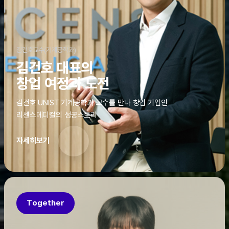
김건호교수(기계공학과)
김건호 대표의
창업 여정과 도전
김건호 UNIST 기계공학과 교수를 만나 창업 기업인
리센스메디컬의 성공스토리
자세히보기
Together