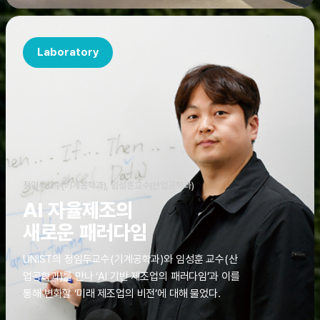
Laboratory
정임두교수(기계공학과), 임성훈교수(산업공학과)
AI 자율제조의
새로운 패러다임
UNIST의 정임두교수(기계공학과)와 임성훈 교수(산
업공학과)를 만나 ‘AI 기반 제조업의 패러다임’과 이를
통해 변화할 ‘미래 제조업의 비전’에 대해 물었다.