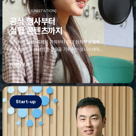
유니스테이션 (UNISTATION)
공식 행사부터
실험 콘텐츠까지
입학식의 설렘, 축제의 환희부터 무대 창작의 숨결까
지. UNIST의 생생한 순간들을 기록하는 유니스테이션
에는 청춘의 열정과 땀이 고스란히 쌓여 있었다. 그 기
록을 위해 편집실은 밤새 불을 밝히기도, 국원들은 소
자세히보기
파에 몸을 떨군 채 쪽잠을 자기도 한다. 이렇듯, 유니스
테이션의 성실한 기록이 있어, UNIST의 이야기는 오
늘도 새로운 빛으로 반짝일 수 있다.
Start-up