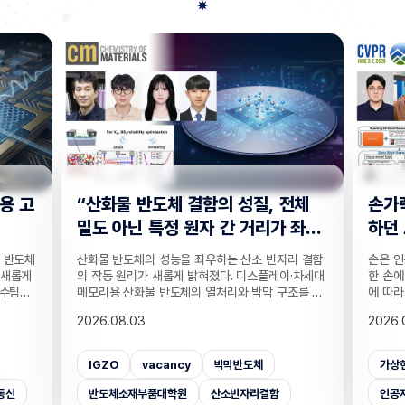
전체
손가락 위치 묻자 '찍기' 수준으로 답
"CC
 좌
하던 AI… 160만 연습문제로 손 이
찾는 
해력 높였다!
기술
리 결함
손은 인공지능이 인식하기 까다로운 대상 중 하나다.
실종자나
·차세대
한 손에 21개나 되는 관절이 촘촘히 있는 데다 각도
개발하기
조를 정
에 따라 같은 손동작도 완전히 다르게 보이기 때문이
CCTV
T 반도
다. 사진 속 사물은 잘 알아보는 인공지능(AI)도 손가
보를 얻
2026.08.03
2026.
반도체
락이 얼마나 굽었는지, 어느 관절이 앞에 있는지 같
가 포함
 반도체
은 세밀한 손 자세는 자주 틀린다. 기존 비전 AI의 성
카메라마
차 있는
능 평가는 사물의 종류나 상황을 묻는 데 치우쳐 이
사람을 
가상현실
벤치마크데이터셋
손
CC
거리라는
런 약점이 제대로 드러나지 않았는데, 국내 연구진이
을 공개
밝혔다.
이를 세부적으로 진단하고 부족한 능력까지 학습시
라별 연
인공지능대학원
증강현실
사람