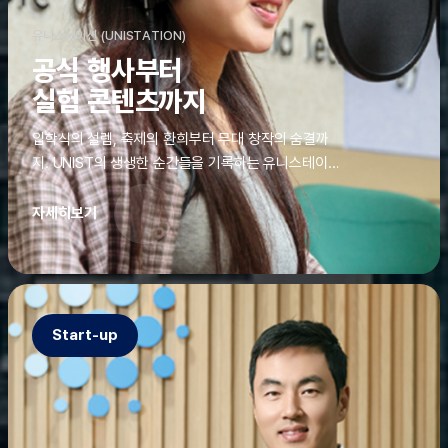
유니스테이션 (UNISTATION)
공식 행사부터
실험 콘텐츠까지
입학식의 설렘, 축제의 환희부터 무대 창작의 숨결까
지. UNIST의 생생한 순간들을 기록하는 유니스테이션
에는 청춘의 열정과 땀이 고스란히 쌓여 있었다. 그 기
록을 위해 편집실은 밤새 불을 밝히기도, 국원들은 소
자세히보기
파에 몸을 떨군 채 쪽잠을 자기도 한다. 이렇듯, 유니스
테이션의 성실한 기록이 있어, UNIST의 이야기는 오
늘도 새로운 빛으로 반짝일 수 있다.
Start-up