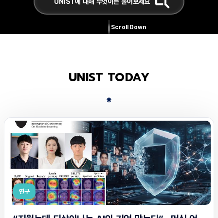
Scroll Down
UNIST TODAY
연구