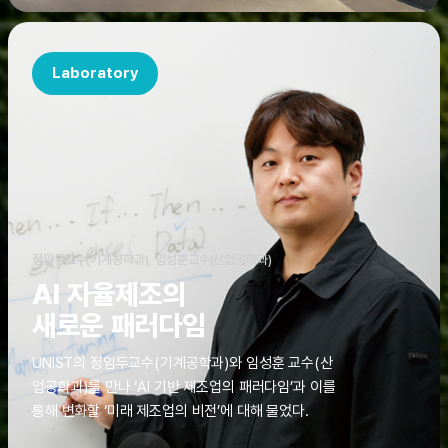
Laboratory
정임두교수(기계공학과), 임성훈교수(산업공학과)
AI 자율제조의
새로운 패러다임
UNIST의 정임두교수(기계공학과)와 임성훈 교수(산
업공학과)를 만나 ‘AI 기반 제조업의 패러다임’과 이를
통해 변화할 ‘미래 제조업의 비전’에 대해 물었다.