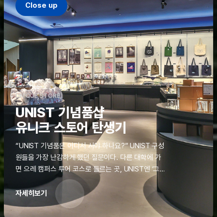
Close up
UNIQUE STORE
UNIST 기념품샵
유니크 스토어 탄생기
“UNIST 기념품은 어디서 사야 하나요?” UNIST 구성
원들을 가장 난감하게 했던 질문이다. 다른 대학에 가
면 으레 캠퍼스 투어 코스로 들르는 곳, UNIST엔 ‘그
것’이 없었다. 학교 탐방을 왔던 고등학생도, 자녀를 방
문하러 온 학부모도 빈손으로 돌려보내야 했던 아쉬움
자세히보기
을 달래줄 공간이 ‘유니크 스토어(UNIQUE
STORE)’라는 이름으로 지난해 11월 문을 열었다.