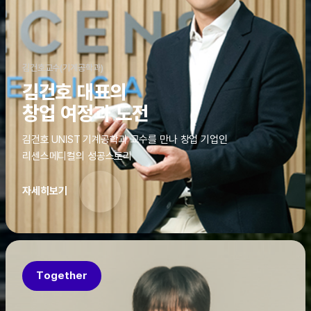
김건호교수(기계공학과)
김건호 대표의
창업 여정과 도전
김건호 UNIST 기계공학과 교수를 만나 창업 기업인
리센스메디컬의 성공스토리
자세히보기
Together