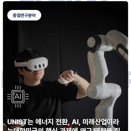
G
L
O
B
A
L
C
A
M
P
U
S
중점연구분야
F
O
R
F
U
T
U
R
E
I
N
N
O
V
A
T
O
S
UNIST는 에너지 전환, AI, 미래산업이라
는
대한민국의 핵심 과제에 연구 역량을 집