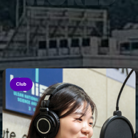
7월 6
은 과기
‘중견
의 지원
‘인공지
‘지역지
업’의 
Club