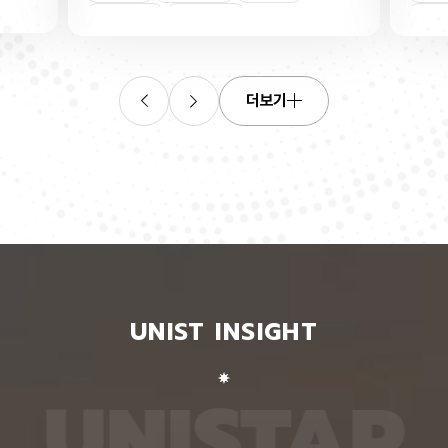
연합학습
(C. elegans)의 배아 체세포와 성체 생식세포에서
학습을 
로 보내
세포 예정사를 결정하는 방식이 다르다는 사실을 규
만 선택
이중조절
체세포
인물
 이를 모
명했다고 15일 밝혔다. 연구에 따르면, 배아 체세포
삭제를 
. 연구
에서는 죽을 세포에서만 세포 사멸 시작 신호가 켜졌
데이터
영상에서
다. 반면 생식세포에서는 DNA 손상을 감지해 사멸
는 데 
들 때,
신호를 켜는 단계와 실제 죽음을 실행하는 단계가 분
정보를 
더보기
 수 있
리된 ‘이중 조절’이 작동했다. 방사선으로 DNA를 손
제 대상
은 민감
상시키자 세포 사멸을 시작하는 egl-1 유전자가 생
는 기술
도 AI를
식세포 전반에서 활성화됐지만, 실제로 죽은 것은 난
성능을 
람 재식
자로 자라기 전 염색체를 점검하는 단계인 후기 파키
확보하더
. 개별
텐 단계에 있는 일부 생식세포뿐이었다. 연구진은 이
다. 연
모습이나
러한 이중 조절이 종 보존에 필수적인 생식세포를 한
제’와 
 한 사
꺼번에 잃지 않으면서도 손상이 심한 세포는 제거하
약성’을
 때문이
기 위한 안전장치일 수 있다고 해석했다. 손상 신호
했다. 
이 확인
에 따라 생식세포 전체가 죽을 준비를 하되, 일정한
인식하지
출한 특
발달 단계와 추가 조건을 충족한 세포에서만 죽음을
게 유지
 나눈
실행하는 방식을 통해 번식에 필요한 생식세포는 보
성능은 
서 가져
존하면서 손상된 유전정보가 다음 세대로 전달되는
특징이 
UNIST INSIGHT
새로운
것을 막는 것으로 볼 수 있다는 설명이다. 다만 생식
보여줘도
이다.
세포 중 일부만 실제 죽음에 이르게 하는 구체적인
예를 들
를 결합
후속 조절 기전에 관해서는 추가적인 연구가 필요하
이나 표
 학습시키
다고 밝혔다. 연구팀은 유전자 가위 기술을 이용해
를 인식
U
N
I
S
T
A
R
대로 유지
세포 예정사 유전자 4종과 관련 단백질에 형광 표지
군집 형
평가했을
자를 달아 관찰하는 방식으로 이 같은 사실을 밝혀냈
어주면 
최고치보
다. 예쁜꼬마선충은 몸이 투명하고 전체 체세포 숫자
이다. 