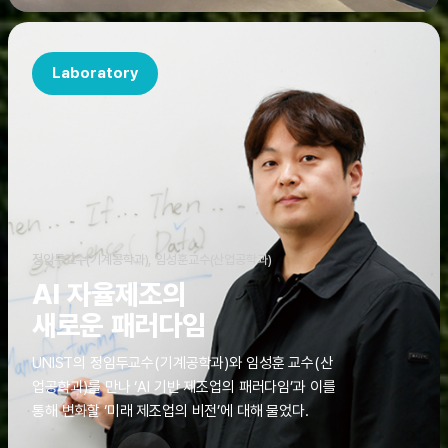
Laboratory
정임두교수(기계공학과), 임성훈교수(산업공학과)
AI 자율제조의
새로운 패러다임
UNIST의 정임두교수(기계공학과)와 임성훈 교수(산
업공학과)를 만나 ‘AI 기반 제조업의 패러다임’과 이를
통해 변화할 ‘미래 제조업의 비전’에 대해 물었다.