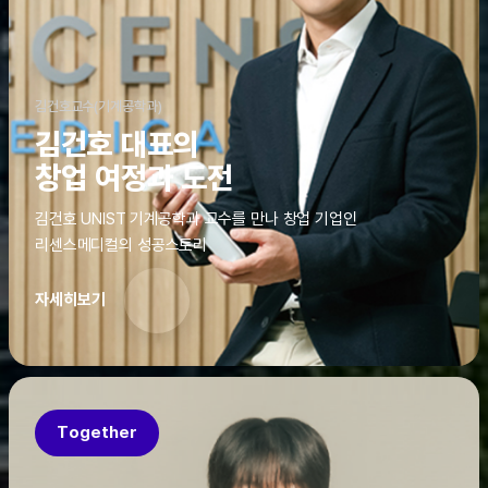
김건호교수(기계공학과)
김건호 대표의
창업 여정과 도전
김건호 UNIST 기계공학과 교수를 만나 창업 기업인
리센스메디컬의 성공스토리
자세히보기
Together