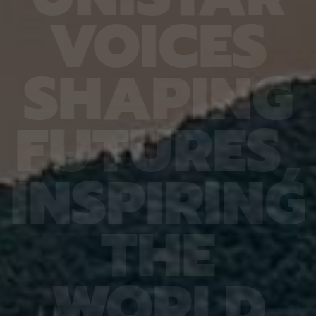
6.4%
가 959개에 불과한 데다, 발생 과정에서 사멸하는
제 대상
V
O
I
C
E
S
진 여러
131개 세포를 포함해 각 세포가 언제 태어나고 어떻
않은 나
는지 평
게 죽는지가 완벽히 밝혀져 있어서 세포 사멸 추적
지만 주
번째로 제
실험에 가장 적합한 모델 동물이다. 실제 관찰 결과,
정보를 
어 후보
CED-4, CED-3 등 세포 사멸 조절 단백질의 세포
아나는 
S
H
A
P
I
N
G
 있다면,
내 위치가 조직과 발달 단계에 따라 달라지는 현상이
다”라고
 평균
확인됐다. 이는 세포 사멸이 단순히 유전자 스위치를
결과, 
잘 골랐
켜고 끄는 과정이 아니라 단백질의 유기적인 위치 변
췄으며,
위 정확
화까지 맞물리는 고도화된 조절 과정이라는 연구진
로 억제
F
U
T
U
R
E
S
,
이번 연
의 가설을 뒷받침하는 결과다. 공동연구팀은 “예쁜꼬
5장을 
 1저자
마선충의 세포 예정사 주요 유전자와 유사한 계열이
정확도가
라 환경
사람을 포함한 포유류에도 보존돼 있는 만큼, 향후
다. 또
학습 기
암처럼 세포 예정사 조절에 이상이 생기는 질환을 이
인식 정
I
N
S
P
I
R
I
N
G
혀냈고,
해하는 데 기초 자료가 될 수 있다” 연구팀은 이어
터셋인 
했다.
“이번에 만든 형광 관찰 도구는 세포가 어떤 조건에
셋인 
와 고
서 죽고 살아남는지를 모델 동물의 생체 안에서 밝히
CASI
을 제시
는 데 활용될 수 있을 것”이라고 덧붙였다. 이번 연구
공동 연
T
H
E
 감시 시
는 기초과학연구원(IBS)과 과학기술정보통신부 한
위해 개
회 안전
국연구재단의 지원을 받아 수행됐으며, 연구 결과는
할 수 
을 것으
국제학술지‘ 셀 데스 앤 디퍼런시에이션’(Cell
돼 얼굴
비전 분
Death & Differentiation)’에 6월 10일 온라인
가 중요
패턴 인
공개됐다.
고 기대
W
O
R
L
D
권위의
택됐다.
(Inter
Learn