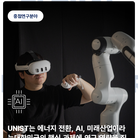
G
L
O
B
A
L
C
A
M
P
U
S
중점연구분야
F
O
R
F
U
T
U
R
E
I
N
N
O
V
A
T
O
S
UNIST는 에너지 전환, AI, 미래산업이라
는
대한민국의 핵심 과제에 연구 역량을 집