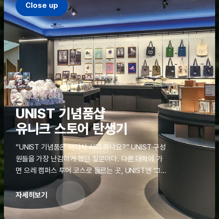
Close up
UNIQUE STORE
UNIST 기념품샵
유니크 스토어 탄생기
“UNIST 기념품은 어디서 사야 하나요?” UNIST 구성
원들을 가장 난감하게 했던 질문이다. 다른 대학에 가
면 으레 캠퍼스 투어 코스로 들르는 곳, UNIST엔 ‘그
것’이 없었다. 학교 탐방을 왔던 고등학생도, 자녀를 방
문하러 온 학부모도 빈손으로 돌려보내야 했던 아쉬움
자세히보기
을 달래줄 공간이 ‘유니크 스토어(UNIQUE
STORE)’라는 이름으로 지난해 11월 문을 열었다.