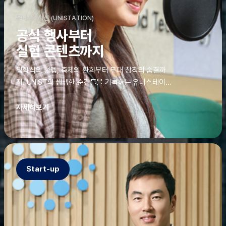
유니스테이션 (UNISTATION)
공식 행사부터
실험 콘텐츠까지
입학식의 설렘, 축제의 환희부터 무대 창작의 숨결까
지. UNIST의 생생한 순간들을 기록하는 유니스테이션
에는 청춘의 열정과 땀이 고스란히 쌓여 있었다. 그 기
록을 위해 편집실은 밤새 불을 밝히기도, 국원들은 소
자세히보기
파에 몸을 떨군 채 쪽잠을 자기도 한다. 이렇듯, 유니스
테이션의 성실한 기록이 있어, UNIST의 이야기는 오
늘도 새로운 빛으로 반짝일 수 있다.
Start-up