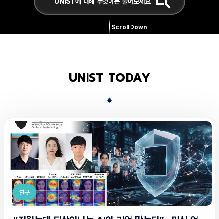
Scroll Down
UNIST TODAY
연구