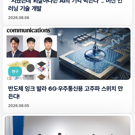
“지웠는데 되살아나는 AI의 기억 막는다”.. 머신 언
러닝 기술 개발
2026.08.06
연구
반도체 잉크 발라 6G·우주통신용 고주파 스위치 만
든다!
2026.08.05