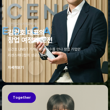
김건호교수(기계공학과)
김건호 대표의
창업 여정과 도전
김건호 UNIST 기계공학과 교수를 만나 창업 기업인
리센스메디컬의 성공스토리
자세히보기
Together