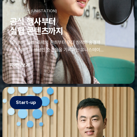
유니스테이션 (UNISTATION)
공식 행사부터
실험 콘텐츠까지
입학식의 설렘, 축제의 환희부터 무대 창작의 숨결까
지. UNIST의 생생한 순간들을 기록하는 유니스테이션
에는 청춘의 열정과 땀이 고스란히 쌓여 있었다. 그 기
록을 위해 편집실은 밤새 불을 밝히기도, 국원들은 소
자세히보기
파에 몸을 떨군 채 쪽잠을 자기도 한다. 이렇듯, 유니스
테이션의 성실한 기록이 있어, UNIST의 이야기는 오
늘도 새로운 빛으로 반짝일 수 있다.
Start-up