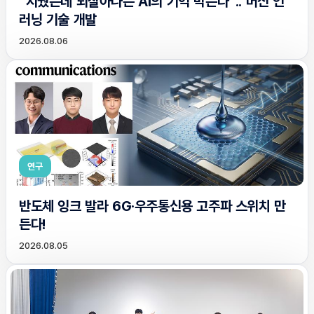
“지웠는데 되살아나는 AI의 기억 막는다”.. 머신 언
러닝 기술 개발
2026.08.06
연구
반도체 잉크 발라 6G·우주통신용 고주파 스위치 만
든다!
2026.08.05