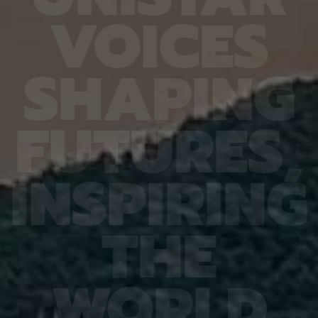
6.4%
가 959개에 불과한 데다, 발생 과정에서 사멸하는
제 대상
V
O
I
C
E
S
진 여러
131개 세포를 포함해 각 세포가 언제 태어나고 어떻
않은 나
는지 평
게 죽는지가 완벽히 밝혀져 있어서 세포 사멸 추적
지만 주
번째로 제
실험에 가장 적합한 모델 동물이다. 실제 관찰 결과,
정보를 
어 후보
CED-4, CED-3 등 세포 사멸 조절 단백질의 세포
아나는 
S
H
A
P
I
N
G
 있다면,
내 위치가 조직과 발달 단계에 따라 달라지는 현상이
다”라고
 평균
확인됐다. 이는 세포 사멸이 단순히 유전자 스위치를
결과, 
잘 골랐
켜고 끄는 과정이 아니라 단백질의 유기적인 위치 변
췄으며,
위 정확
화까지 맞물리는 고도화된 조절 과정이라는 연구진
로 억제
F
U
T
U
R
E
S
,
이번 연
의 가설을 뒷받침하는 결과다. 공동연구팀은 “예쁜꼬
5장을 
 1저자
마선충의 세포 예정사 주요 유전자와 유사한 계열이
정확도가
라 환경
사람을 포함한 포유류에도 보존돼 있는 만큼, 향후
다. 또
학습 기
암처럼 세포 예정사 조절에 이상이 생기는 질환을 이
인식 정
I
N
S
P
I
R
I
N
G
혀냈고,
해하는 데 기초 자료가 될 수 있다” 연구팀은 이어
터셋인 
했다.
“이번에 만든 형광 관찰 도구는 세포가 어떤 조건에
셋인 
와 고
서 죽고 살아남는지를 모델 동물의 생체 안에서 밝히
CASI
을 제시
는 데 활용될 수 있을 것”이라고 덧붙였다. 이번 연구
공동 연
T
H
E
 감시 시
는 기초과학연구원(IBS)과 과학기술정보통신부 한
위해 개
회 안전
국연구재단의 지원을 받아 수행됐으며, 연구 결과는
할 수 
을 것으
국제학술지‘ 셀 데스 앤 디퍼런시에이션’(Cell
돼 얼굴
비전 분
Death & Differentiation)’에 6월 10일 온라인
가 중요
패턴 인
공개됐다.
고 기대
W
O
R
L
D
권위의
택됐다.
(Inter
Learn