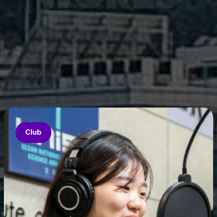
7월 6
은 과기
‘중견
의 지원
‘인공지
‘지역지
업’의 
Club