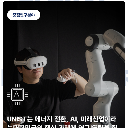
G
L
O
B
A
L
C
A
M
P
U
S
중점연구분야
F
O
R
F
U
T
U
R
E
I
N
N
O
V
A
T
O
S
UNIST는 에너지 전환, AI, 미래산업이라
는
대한민국의 핵심 과제에 연구 역량을 집