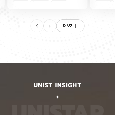
연합학습
(C. elegans)의 배아 체세포와 성체 생식세포에서
학습을 
로 보내
세포 예정사를 결정하는 방식이 다르다는 사실을 규
만 선택
이중조절
체세포
인물
 이를 모
명했다고 15일 밝혔다. 연구에 따르면, 배아 체세포
삭제를 
. 연구
에서는 죽을 세포에서만 세포 사멸 시작 신호가 켜졌
데이터
영상에서
다. 반면 생식세포에서는 DNA 손상을 감지해 사멸
는 데 
들 때,
신호를 켜는 단계와 실제 죽음을 실행하는 단계가 분
정보를 
더보기
 수 있
리된 ‘이중 조절’이 작동했다. 방사선으로 DNA를 손
제 대상
은 민감
상시키자 세포 사멸을 시작하는 egl-1 유전자가 생
는 기술
도 AI를
식세포 전반에서 활성화됐지만, 실제로 죽은 것은 난
성능을 
람 재식
자로 자라기 전 염색체를 점검하는 단계인 후기 파키
확보하더
. 개별
텐 단계에 있는 일부 생식세포뿐이었다. 연구진은 이
다. 연
모습이나
러한 이중 조절이 종 보존에 필수적인 생식세포를 한
제’와 
 한 사
꺼번에 잃지 않으면서도 손상이 심한 세포는 제거하
약성’을
 때문이
기 위한 안전장치일 수 있다고 해석했다. 손상 신호
했다. 
이 확인
에 따라 생식세포 전체가 죽을 준비를 하되, 일정한
인식하지
출한 특
발달 단계와 추가 조건을 충족한 세포에서만 죽음을
게 유지
 나눈
실행하는 방식을 통해 번식에 필요한 생식세포는 보
성능은 
서 가져
존하면서 손상된 유전정보가 다음 세대로 전달되는
특징이 
UNIST INSIGHT
새로운
것을 막는 것으로 볼 수 있다는 설명이다. 다만 생식
보여줘도
이다.
세포 중 일부만 실제 죽음에 이르게 하는 구체적인
예를 들
를 결합
후속 조절 기전에 관해서는 추가적인 연구가 필요하
이나 표
 학습시키
다고 밝혔다. 연구팀은 유전자 가위 기술을 이용해
를 인식
U
N
I
S
T
A
R
대로 유지
세포 예정사 유전자 4종과 관련 단백질에 형광 표지
군집 형
평가했을
자를 달아 관찰하는 방식으로 이 같은 사실을 밝혀냈
어주면 
최고치보
다. 예쁜꼬마선충은 몸이 투명하고 전체 체세포 숫자
이다. 