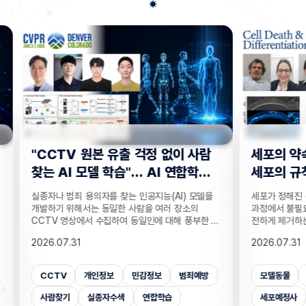
사람
세포의 약속된 죽음, 생식세포와 체
“지웠
학습
세포의 규칙이 달랐다!
는다”
 모델을
세포가 정해진 규칙에 따라 죽는 세포 예정사는 발생
인공지능
의
과정에서 불필요한 세포를 없애고, 손상된 세포를 안
데이터를
부한 정
전하게 제거하는 현상이다. 세포 예정사가 제때 이뤄
보가 다
감 정보
지지 않으면, 손가락 사이 세포들이 제거되지 못해
새롭게 
2026.07.31
2026.
않고도,
손가락이 붙은 채 태어나고, 고장 난 세포가 증식해
수팀과 
해 같은
암이 될 수 있다. 이러한 세포 예정사의 규칙이 세포
와 닮은
키는 기술
종류마다 다르다는 점이 새롭게 밝혀졌다. UNIST
만으로 
죄예방
모델동물
발생
배아세포
세포사멸
개인
은 카메
의과학대학원 안톤 가트너 교수팀은 기초과학연구원
언러닝 
 높이는
(IBS) 유전체 항상성 연구단과 함께 예쁜꼬마선충
일 밝혔다
세포예정사
예쁜꼬마선충
의과학대학원
보안