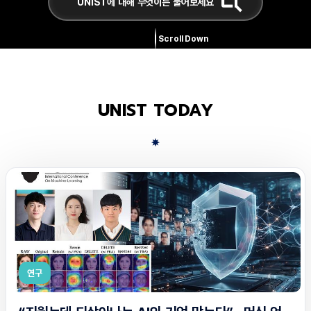
Scroll Down
UNIST TODAY
연구