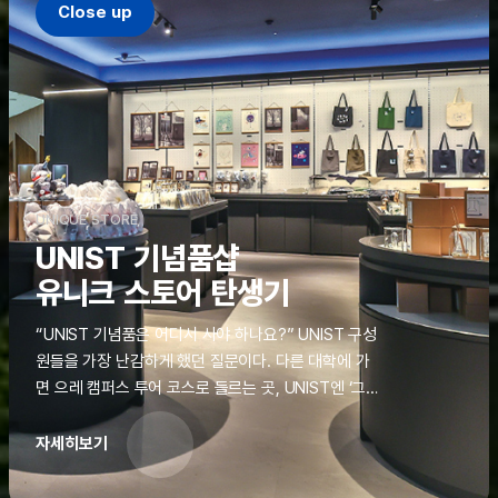
Close up
UNIQUE STORE
UNIST 기념품샵
유니크 스토어 탄생기
“UNIST 기념품은 어디서 사야 하나요?” UNIST 구성
원들을 가장 난감하게 했던 질문이다. 다른 대학에 가
면 으레 캠퍼스 투어 코스로 들르는 곳, UNIST엔 ‘그
것’이 없었다. 학교 탐방을 왔던 고등학생도, 자녀를 방
문하러 온 학부모도 빈손으로 돌려보내야 했던 아쉬움
자세히보기
을 달래줄 공간이 ‘유니크 스토어(UNIQUE
STORE)’라는 이름으로 지난해 11월 문을 열었다.