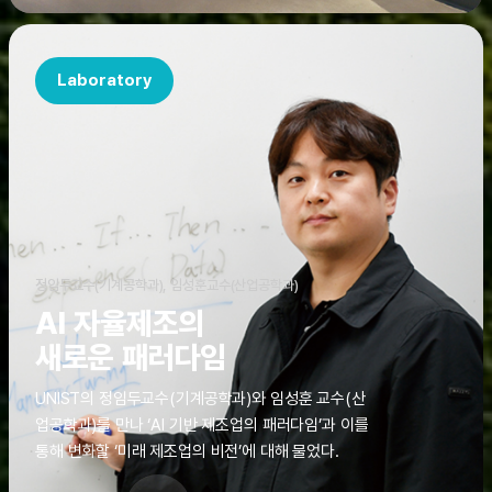
Laboratory
정임두교수(기계공학과), 임성훈교수(산업공학과)
AI 자율제조의
새로운 패러다임
UNIST의 정임두교수(기계공학과)와 임성훈 교수(산
업공학과)를 만나 ‘AI 기반 제조업의 패러다임’과 이를
통해 변화할 ‘미래 제조업의 비전’에 대해 물었다.