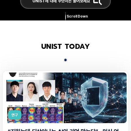
Scroll Down
UNIST TODAY
연구