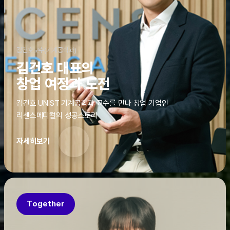
김건호교수(기계공학과)
김건호 대표의
창업 여정과 도전
김건호 UNIST 기계공학과 교수를 만나 창업 기업인
리센스메디컬의 성공스토리
자세히보기
Together