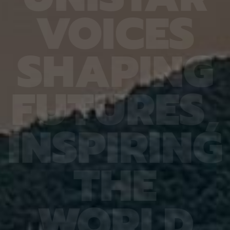
6.4%
가 959개에 불과한 데다, 발생 과정에서 사멸하는
제 대상
V
O
I
C
E
S
진 여러
131개 세포를 포함해 각 세포가 언제 태어나고 어떻
않은 나
는지 평
게 죽는지가 완벽히 밝혀져 있어서 세포 사멸 추적
지만 주
번째로 제
실험에 가장 적합한 모델 동물이다. 실제 관찰 결과,
정보를 
어 후보
CED-4, CED-3 등 세포 사멸 조절 단백질의 세포
아나는 
S
H
A
P
I
N
G
 있다면,
내 위치가 조직과 발달 단계에 따라 달라지는 현상이
다”라고
 평균
확인됐다. 이는 세포 사멸이 단순히 유전자 스위치를
결과, 
잘 골랐
켜고 끄는 과정이 아니라 단백질의 유기적인 위치 변
췄으며,
위 정확
화까지 맞물리는 고도화된 조절 과정이라는 연구진
로 억제
F
U
T
U
R
E
S
,
이번 연
의 가설을 뒷받침하는 결과다. 공동연구팀은 “예쁜꼬
5장을 
 1저자
마선충의 세포 예정사 주요 유전자와 유사한 계열이
정확도가
라 환경
사람을 포함한 포유류에도 보존돼 있는 만큼, 향후
다. 또
학습 기
암처럼 세포 예정사 조절에 이상이 생기는 질환을 이
인식 정
I
N
S
P
I
R
I
N
G
혀냈고,
해하는 데 기초 자료가 될 수 있다” 연구팀은 이어
터셋인 
했다.
“이번에 만든 형광 관찰 도구는 세포가 어떤 조건에
셋인 
와 고
서 죽고 살아남는지를 모델 동물의 생체 안에서 밝히
CASI
을 제시
는 데 활용될 수 있을 것”이라고 덧붙였다. 이번 연구
공동 연
T
H
E
 감시 시
는 기초과학연구원(IBS)과 과학기술정보통신부 한
위해 개
회 안전
국연구재단의 지원을 받아 수행됐으며, 연구 결과는
할 수 
을 것으
국제학술지‘ 셀 데스 앤 디퍼런시에이션’(Cell
돼 얼굴
비전 분
Death & Differentiation)’에 6월 10일 온라인
가 중요
패턴 인
공개됐다.
고 기대
W
O
R
L
D
권위의
택됐다.
(Inter
Learn