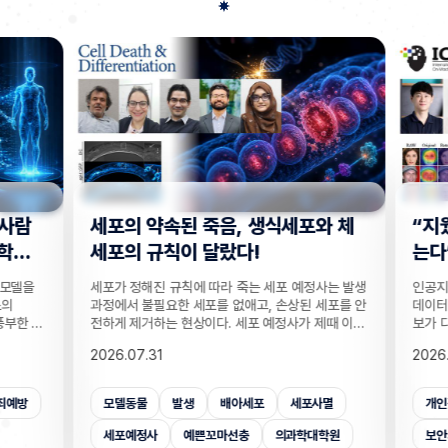
사람
세포의 약속된 죽음, 생식세포와 체
“지웠
학습
세포의 규칙이 달랐다!
는다”
 모델을
세포가 정해진 규칙에 따라 죽는 세포 예정사는 발생
인공지능
의
과정에서 불필요한 세포를 없애고, 손상된 세포를 안
데이터를
부한 정
전하게 제거하는 현상이다. 세포 예정사가 제때 이뤄
보가 다
감 정보
지지 않으면, 손가락 사이 세포들이 제거되지 못해
새롭게 
2026.07.31
2026.
않고도,
손가락이 붙은 채 태어나고, 고장 난 세포가 증식해
수팀과 
해 같은
암이 될 수 있다. 이러한 세포 예정사의 규칙이 세포
와 닮은
키는 기술
종류마다 다르다는 점이 새롭게 밝혀졌다. UNIST
만으로 
죄예방
모델동물
발생
배아세포
세포사멸
개인
은 카메
의과학대학원 안톤 가트너 교수팀은 기초과학연구원
언러닝 
 높이는
(IBS) 유전체 항상성 연구단과 함께 예쁜꼬마선충
일 밝혔다
세포예정사
예쁜꼬마선충
의과학대학원
보안