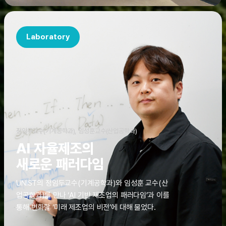
Laboratory
정임두교수(기계공학과), 임성훈교수(산업공학과)
AI 자율제조의
새로운 패러다임
UNIST의 정임두교수(기계공학과)와 임성훈 교수(산
업공학과)를 만나 ‘AI 기반 제조업의 패러다임’과 이를
통해 변화할 ‘미래 제조업의 비전’에 대해 물었다.