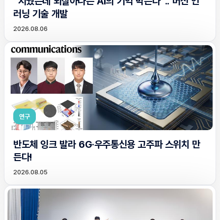
“지웠는데 되살아나는 AI의 기억 막는다”.. 머신 언
러닝 기술 개발
2026.08.06
연구
반도체 잉크 발라 6G·우주통신용 고주파 스위치 만
든다!
2026.08.05