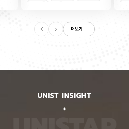
연합학습
(C. elegans)의 배아 체세포와 성체 생식세포에서
학습을 
로 보내
세포 예정사를 결정하는 방식이 다르다는 사실을 규
만 선택
이중조절
체세포
인물
 이를 모
명했다고 15일 밝혔다. 연구에 따르면, 배아 체세포
삭제를 
. 연구
에서는 죽을 세포에서만 세포 사멸 시작 신호가 켜졌
데이터
영상에서
다. 반면 생식세포에서는 DNA 손상을 감지해 사멸
는 데 
들 때,
신호를 켜는 단계와 실제 죽음을 실행하는 단계가 분
정보를 
더보기
 수 있
리된 ‘이중 조절’이 작동했다. 방사선으로 DNA를 손
제 대상
은 민감
상시키자 세포 사멸을 시작하는 egl-1 유전자가 생
는 기술
도 AI를
식세포 전반에서 활성화됐지만, 실제로 죽은 것은 난
성능을 
람 재식
자로 자라기 전 염색체를 점검하는 단계인 후기 파키
확보하더
. 개별
텐 단계에 있는 일부 생식세포뿐이었다. 연구진은 이
다. 연
모습이나
러한 이중 조절이 종 보존에 필수적인 생식세포를 한
제’와 
 한 사
꺼번에 잃지 않으면서도 손상이 심한 세포는 제거하
약성’을
 때문이
기 위한 안전장치일 수 있다고 해석했다. 손상 신호
했다. 
이 확인
에 따라 생식세포 전체가 죽을 준비를 하되, 일정한
인식하지
출한 특
발달 단계와 추가 조건을 충족한 세포에서만 죽음을
게 유지
 나눈
실행하는 방식을 통해 번식에 필요한 생식세포는 보
성능은 
서 가져
존하면서 손상된 유전정보가 다음 세대로 전달되는
특징이 
UNIST INSIGHT
새로운
것을 막는 것으로 볼 수 있다는 설명이다. 다만 생식
보여줘도
이다.
세포 중 일부만 실제 죽음에 이르게 하는 구체적인
예를 들
를 결합
후속 조절 기전에 관해서는 추가적인 연구가 필요하
이나 표
 학습시키
다고 밝혔다. 연구팀은 유전자 가위 기술을 이용해
를 인식
U
N
I
S
T
A
R
대로 유지
세포 예정사 유전자 4종과 관련 단백질에 형광 표지
군집 형
평가했을
자를 달아 관찰하는 방식으로 이 같은 사실을 밝혀냈
어주면 
최고치보
다. 예쁜꼬마선충은 몸이 투명하고 전체 체세포 숫자
이다. 