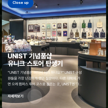
Close up
UNIQUE STORE
UNIST 기념품샵
유니크 스토어 탄생기
“UNIST 기념품은 어디서 사야 하나요?” UNIST 구성
원들을 가장 난감하게 했던 질문이다. 다른 대학에 가
면 으레 캠퍼스 투어 코스로 들르는 곳, UNIST엔 ‘그
것’이 없었다. 학교 탐방을 왔던 고등학생도, 자녀를 방
문하러 온 학부모도 빈손으로 돌려보내야 했던 아쉬움
자세히보기
을 달래줄 공간이 ‘유니크 스토어(UNIQUE
STORE)’라는 이름으로 지난해 11월 문을 열었다.