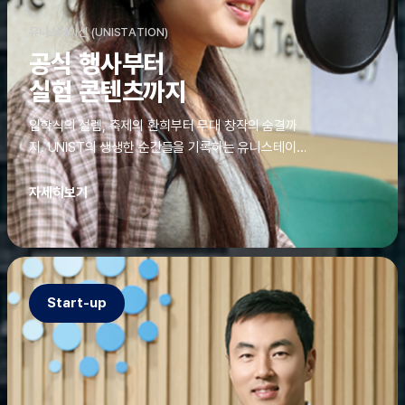
유니스테이션 (UNISTATION)
공식 행사부터
실험 콘텐츠까지
입학식의 설렘, 축제의 환희부터 무대 창작의 숨결까
지. UNIST의 생생한 순간들을 기록하는 유니스테이션
에는 청춘의 열정과 땀이 고스란히 쌓여 있었다. 그 기
록을 위해 편집실은 밤새 불을 밝히기도, 국원들은 소
자세히보기
파에 몸을 떨군 채 쪽잠을 자기도 한다. 이렇듯, 유니스
테이션의 성실한 기록이 있어, UNIST의 이야기는 오
늘도 새로운 빛으로 반짝일 수 있다.
Start-up