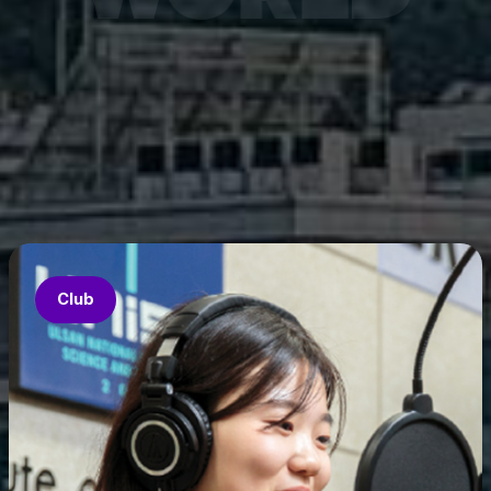
7월 6
은 과기
‘중견
의 지원
‘인공지
‘지역지
업’의 
Club