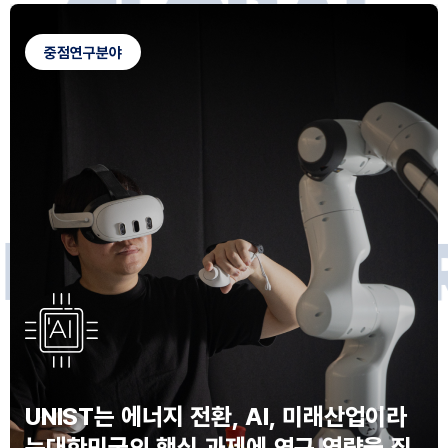
G
L
O
B
A
L
C
A
M
P
U
S
중점연구분야
F
O
R
F
U
T
U
R
E
I
N
N
O
V
A
T
O
S
UNIST는 에너지 전환, AI, 미래산업이라
는
대한민국의 핵심 과제에 연구 역량을 집