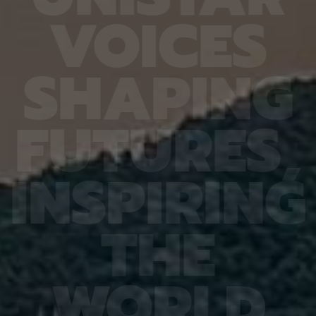
6.4%
가 959개에 불과한 데다, 발생 과정에서 사멸하는
제 대상
V
O
I
C
E
S
진 여러
131개 세포를 포함해 각 세포가 언제 태어나고 어떻
않은 나
는지 평
게 죽는지가 완벽히 밝혀져 있어서 세포 사멸 추적
지만 주
번째로 제
실험에 가장 적합한 모델 동물이다. 실제 관찰 결과,
정보를 
어 후보
CED-4, CED-3 등 세포 사멸 조절 단백질의 세포
아나는 
S
H
A
P
I
N
G
 있다면,
내 위치가 조직과 발달 단계에 따라 달라지는 현상이
다”라고
 평균
확인됐다. 이는 세포 사멸이 단순히 유전자 스위치를
결과, 
잘 골랐
켜고 끄는 과정이 아니라 단백질의 유기적인 위치 변
췄으며,
위 정확
화까지 맞물리는 고도화된 조절 과정이라는 연구진
로 억제
F
U
T
U
R
E
S
,
이번 연
의 가설을 뒷받침하는 결과다. 공동연구팀은 “예쁜꼬
5장을 
 1저자
마선충의 세포 예정사 주요 유전자와 유사한 계열이
정확도가
라 환경
사람을 포함한 포유류에도 보존돼 있는 만큼, 향후
다. 또
학습 기
암처럼 세포 예정사 조절에 이상이 생기는 질환을 이
인식 정
I
N
S
P
I
R
I
N
G
혀냈고,
해하는 데 기초 자료가 될 수 있다” 연구팀은 이어
터셋인 
했다.
“이번에 만든 형광 관찰 도구는 세포가 어떤 조건에
셋인 
와 고
서 죽고 살아남는지를 모델 동물의 생체 안에서 밝히
CASI
을 제시
는 데 활용될 수 있을 것”이라고 덧붙였다. 이번 연구
공동 연
T
H
E
 감시 시
는 기초과학연구원(IBS)과 과학기술정보통신부 한
위해 개
회 안전
국연구재단의 지원을 받아 수행됐으며, 연구 결과는
할 수 
을 것으
국제학술지‘ 셀 데스 앤 디퍼런시에이션’(Cell
돼 얼굴
비전 분
Death & Differentiation)’에 6월 10일 온라인
가 중요
패턴 인
공개됐다.
고 기대
W
O
R
L
D
권위의
택됐다.
(Inter
Learn