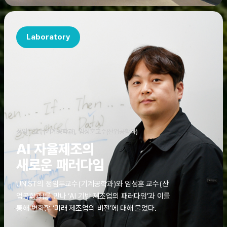
Laboratory
정임두교수(기계공학과), 임성훈교수(산업공학과)
AI 자율제조의
새로운 패러다임
UNIST의 정임두교수(기계공학과)와 임성훈 교수(산
업공학과)를 만나 ‘AI 기반 제조업의 패러다임’과 이를
통해 변화할 ‘미래 제조업의 비전’에 대해 물었다.