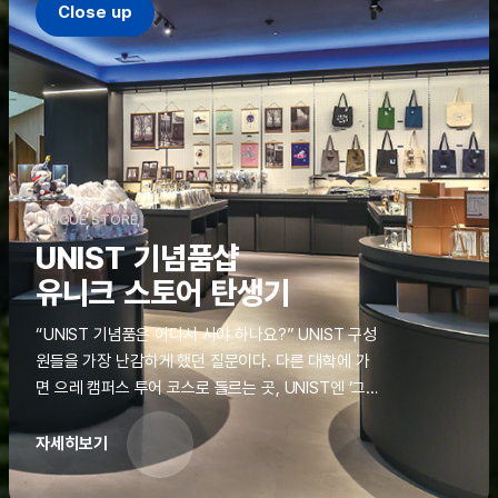
Close up
UNIQUE STORE
UNIST 기념품샵
유니크 스토어 탄생기
“UNIST 기념품은 어디서 사야 하나요?” UNIST 구성
원들을 가장 난감하게 했던 질문이다. 다른 대학에 가
면 으레 캠퍼스 투어 코스로 들르는 곳, UNIST엔 ‘그
것’이 없었다. 학교 탐방을 왔던 고등학생도, 자녀를 방
문하러 온 학부모도 빈손으로 돌려보내야 했던 아쉬움
자세히보기
을 달래줄 공간이 ‘유니크 스토어(UNIQUE
STORE)’라는 이름으로 지난해 11월 문을 열었다.