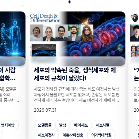
사람
세포의 약속된 죽음, 생식세포와 체
“지웠
학습
세포의 규칙이 달랐다!
는다”
 모델을
세포가 정해진 규칙에 따라 죽는 세포 예정사는 발생
인공지능
의
과정에서 불필요한 세포를 없애고, 손상된 세포를 안
데이터를
부한 정
전하게 제거하는 현상이다. 세포 예정사가 제때 이뤄
보가 다
감 정보
지지 않으면, 손가락 사이 세포들이 제거되지 못해
새롭게 
2026.07.31
2026.
않고도,
손가락이 붙은 채 태어나고, 고장 난 세포가 증식해
수팀과 
해 같은
암이 될 수 있다. 이러한 세포 예정사의 규칙이 세포
와 닮은
키는 기술
종류마다 다르다는 점이 새롭게 밝혀졌다. UNIST
만으로 
죄예방
모델동물
발생
배아세포
세포사멸
개인
은 카메
의과학대학원 안톤 가트너 교수팀은 기초과학연구원
언러닝 
 높이는
(IBS) 유전체 항상성 연구단과 함께 예쁜꼬마선충
일 밝혔다
세포예정사
예쁜꼬마선충
의과학대학원
보안