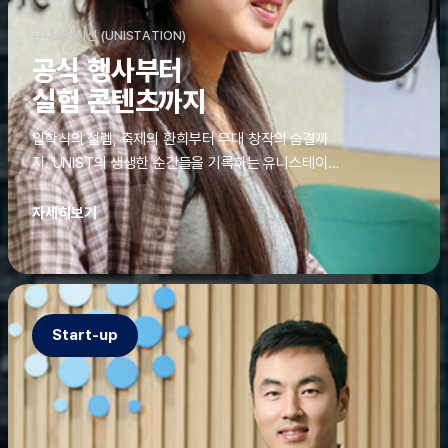
유니스테이션 (UNISTATION)
공식 행사부터
실험 콘텐츠까지
입학식의 설렘, 축제의 환희부터 무대 창작의 숨결까
지. UNIST의 생생한 순간들을 기록하는 유니스테이션
에는 청춘의 열정과 땀이 고스란히 쌓여 있었다. 그 기
록을 위해 편집실은 밤새 불을 밝히기도, 국원들은 소
자세히보기
파에 몸을 떨군 채 쪽잠을 자기도 한다. 이렇듯, 유니스
테이션의 성실한 기록이 있어, UNIST의 이야기는 오
늘도 새로운 빛으로 반짝일 수 있다.
Start-up