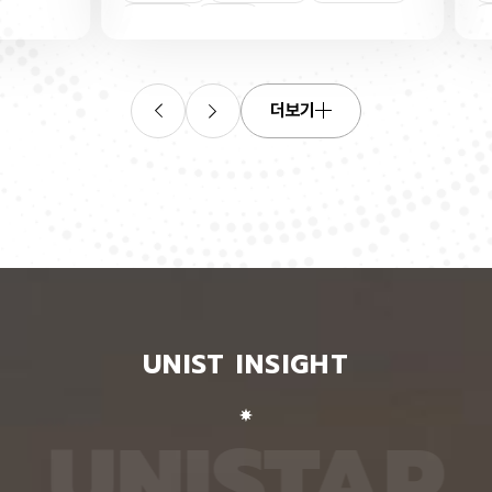
연합학습
(C. elegans)의 배아 체세포와 성체 생식세포에서
학습을 
로 보내
세포 예정사를 결정하는 방식이 다르다는 사실을 규
만 선택
이중조절
체세포
인물
 이를 모
명했다고 15일 밝혔다. 연구에 따르면, 배아 체세포
삭제를 
. 연구
에서는 죽을 세포에서만 세포 사멸 시작 신호가 켜졌
데이터
영상에서
다. 반면 생식세포에서는 DNA 손상을 감지해 사멸
는 데 
들 때,
신호를 켜는 단계와 실제 죽음을 실행하는 단계가 분
정보를 
더보기
 수 있
리된 ‘이중 조절’이 작동했다. 방사선으로 DNA를 손
제 대상
은 민감
상시키자 세포 사멸을 시작하는 egl-1 유전자가 생
는 기술
도 AI를
식세포 전반에서 활성화됐지만, 실제로 죽은 것은 난
성능을 
람 재식
자로 자라기 전 염색체를 점검하는 단계인 후기 파키
확보하더
. 개별
텐 단계에 있는 일부 생식세포뿐이었다. 연구진은 이
다. 연
모습이나
러한 이중 조절이 종 보존에 필수적인 생식세포를 한
제’와 
 한 사
꺼번에 잃지 않으면서도 손상이 심한 세포는 제거하
약성’을
 때문이
기 위한 안전장치일 수 있다고 해석했다. 손상 신호
했다. 
이 확인
에 따라 생식세포 전체가 죽을 준비를 하되, 일정한
인식하지
출한 특
발달 단계와 추가 조건을 충족한 세포에서만 죽음을
게 유지
 나눈
실행하는 방식을 통해 번식에 필요한 생식세포는 보
성능은 
서 가져
존하면서 손상된 유전정보가 다음 세대로 전달되는
특징이 
UNIST INSIGHT
새로운
것을 막는 것으로 볼 수 있다는 설명이다. 다만 생식
보여줘도
이다.
세포 중 일부만 실제 죽음에 이르게 하는 구체적인
예를 들
를 결합
후속 조절 기전에 관해서는 추가적인 연구가 필요하
이나 표
 학습시키
다고 밝혔다. 연구팀은 유전자 가위 기술을 이용해
를 인식
U
N
I
S
T
A
R
대로 유지
세포 예정사 유전자 4종과 관련 단백질에 형광 표지
군집 형
평가했을
자를 달아 관찰하는 방식으로 이 같은 사실을 밝혀냈
어주면 
최고치보
다. 예쁜꼬마선충은 몸이 투명하고 전체 체세포 숫자
이다. 