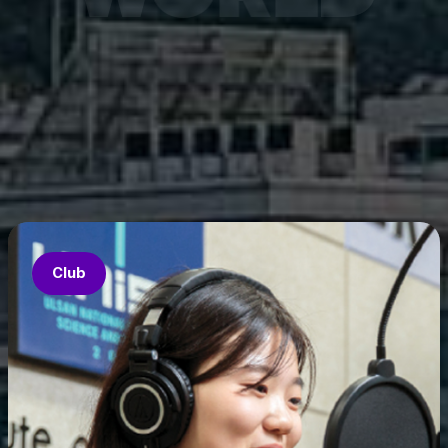
7월 6
은 과기
‘중견
의 지원
‘인공지
‘지역지
업’의 
Club