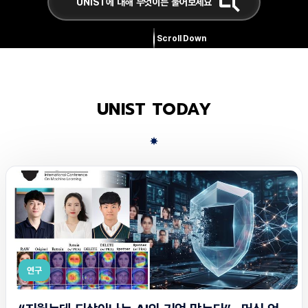
Scroll Down
UNIST TODAY
연구