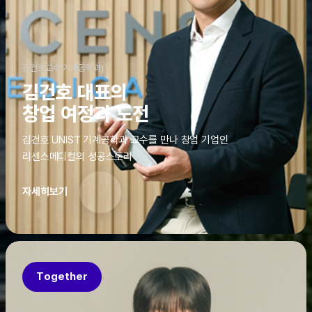
김건호교수(기계공학과)
김건호 대표의
창업 여정과 도전
김건호 UNIST 기계공학과 교수를 만나 창업 기업인
리센스메디컬의 성공스토리
자세히보기
Together