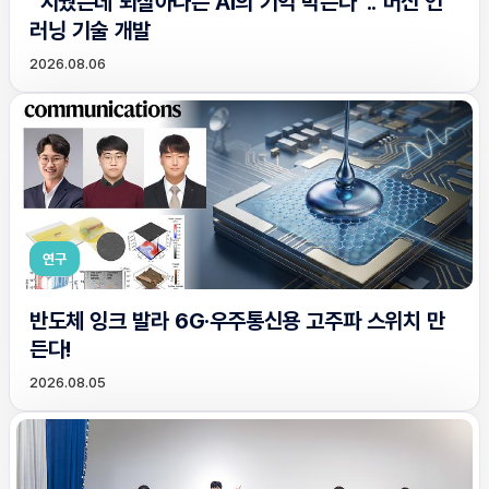
“지웠는데 되살아나는 AI의 기억 막는다”.. 머신 언
러닝 기술 개발
2026.08.06
연구
반도체 잉크 발라 6G·우주통신용 고주파 스위치 만
든다!
2026.08.05