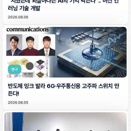
“지웠는데 되살아나는 AI의 기억 막는다”.. 머신 언
러닝 기술 개발
2026.08.06
연구
반도체 잉크 발라 6G·우주통신용 고주파 스위치 만
든다!
2026.08.05