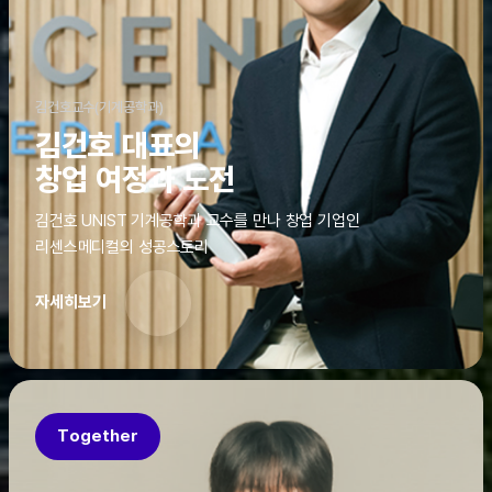
김건호교수(기계공학과)
김건호 대표의
창업 여정과 도전
김건호 UNIST 기계공학과 교수를 만나 창업 기업인
리센스메디컬의 성공스토리
자세히보기
Together