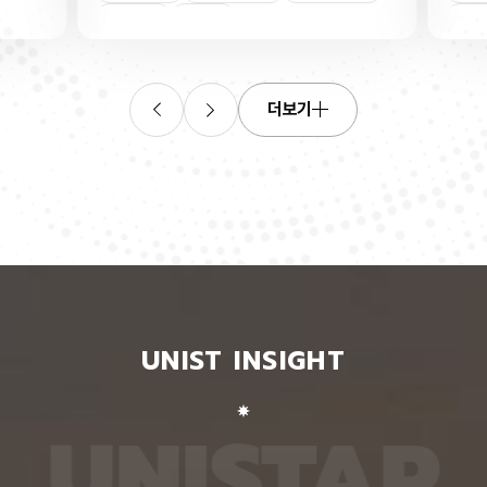
연합학습
(C. elegans)의 배아 체세포와 성체 생식세포에서
학습을 
로 보내
세포 예정사를 결정하는 방식이 다르다는 사실을 규
만 선택
이중조절
체세포
인물
 이를 모
명했다고 15일 밝혔다. 연구에 따르면, 배아 체세포
삭제를 
. 연구
에서는 죽을 세포에서만 세포 사멸 시작 신호가 켜졌
데이터
영상에서
다. 반면 생식세포에서는 DNA 손상을 감지해 사멸
는 데 
들 때,
신호를 켜는 단계와 실제 죽음을 실행하는 단계가 분
정보를 
더보기
 수 있
리된 ‘이중 조절’이 작동했다. 방사선으로 DNA를 손
제 대상
은 민감
상시키자 세포 사멸을 시작하는 egl-1 유전자가 생
는 기술
도 AI를
식세포 전반에서 활성화됐지만, 실제로 죽은 것은 난
성능을 
람 재식
자로 자라기 전 염색체를 점검하는 단계인 후기 파키
확보하더
. 개별
텐 단계에 있는 일부 생식세포뿐이었다. 연구진은 이
다. 연
모습이나
러한 이중 조절이 종 보존에 필수적인 생식세포를 한
제’와 
 한 사
꺼번에 잃지 않으면서도 손상이 심한 세포는 제거하
약성’을
 때문이
기 위한 안전장치일 수 있다고 해석했다. 손상 신호
했다. 
이 확인
에 따라 생식세포 전체가 죽을 준비를 하되, 일정한
인식하지
출한 특
발달 단계와 추가 조건을 충족한 세포에서만 죽음을
게 유지
 나눈
실행하는 방식을 통해 번식에 필요한 생식세포는 보
성능은 
서 가져
존하면서 손상된 유전정보가 다음 세대로 전달되는
특징이 
UNIST INSIGHT
새로운
것을 막는 것으로 볼 수 있다는 설명이다. 다만 생식
보여줘도
이다.
세포 중 일부만 실제 죽음에 이르게 하는 구체적인
예를 들
를 결합
후속 조절 기전에 관해서는 추가적인 연구가 필요하
이나 표
 학습시키
다고 밝혔다. 연구팀은 유전자 가위 기술을 이용해
를 인식
U
N
I
S
T
A
R
대로 유지
세포 예정사 유전자 4종과 관련 단백질에 형광 표지
군집 형
평가했을
자를 달아 관찰하는 방식으로 이 같은 사실을 밝혀냈
어주면 
최고치보
다. 예쁜꼬마선충은 몸이 투명하고 전체 체세포 숫자
이다. 