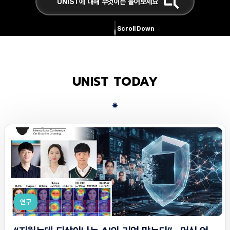
Scroll Down
UNIST TODAY
연구