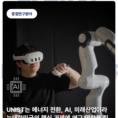
G
L
O
B
A
L
C
A
M
P
U
S
중점연구분야
F
O
R
F
U
T
U
R
E
I
N
N
O
V
A
T
O
S
UNIST는 에너지 전환, AI, 미래산업이라
는
대한민국의 핵심 과제에 연구 역량을 집