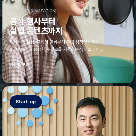
유니스테이션 (UNISTATION)
공식 행사부터
실험 콘텐츠까지
입학식의 설렘, 축제의 환희부터 무대 창작의 숨결까
지. UNIST의 생생한 순간들을 기록하는 유니스테이션
에는 청춘의 열정과 땀이 고스란히 쌓여 있었다. 그 기
록을 위해 편집실은 밤새 불을 밝히기도, 국원들은 소
자세히보기
파에 몸을 떨군 채 쪽잠을 자기도 한다. 이렇듯, 유니스
테이션의 성실한 기록이 있어, UNIST의 이야기는 오
늘도 새로운 빛으로 반짝일 수 있다.
Start-up