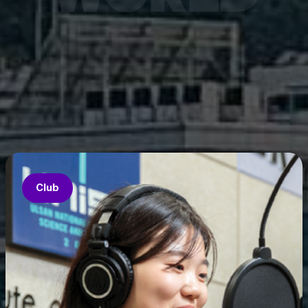
7월 6
은 과기
‘중견
의 지원
‘인공지
‘지역지
업’의 
Club