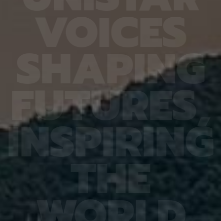
6.4%
가 959개에 불과한 데다, 발생 과정에서 사멸하는
제 대상
V
O
I
C
E
S
진 여러
131개 세포를 포함해 각 세포가 언제 태어나고 어떻
않은 나
는지 평
게 죽는지가 완벽히 밝혀져 있어서 세포 사멸 추적
지만 주
번째로 제
실험에 가장 적합한 모델 동물이다. 실제 관찰 결과,
정보를 
어 후보
CED-4, CED-3 등 세포 사멸 조절 단백질의 세포
아나는 
S
H
A
P
I
N
G
 있다면,
내 위치가 조직과 발달 단계에 따라 달라지는 현상이
다”라고
 평균
확인됐다. 이는 세포 사멸이 단순히 유전자 스위치를
결과, 
잘 골랐
켜고 끄는 과정이 아니라 단백질의 유기적인 위치 변
췄으며,
위 정확
화까지 맞물리는 고도화된 조절 과정이라는 연구진
로 억제
F
U
T
U
R
E
S
,
이번 연
의 가설을 뒷받침하는 결과다. 공동연구팀은 “예쁜꼬
5장을 
 1저자
마선충의 세포 예정사 주요 유전자와 유사한 계열이
정확도가
라 환경
사람을 포함한 포유류에도 보존돼 있는 만큼, 향후
다. 또
학습 기
암처럼 세포 예정사 조절에 이상이 생기는 질환을 이
인식 정
I
N
S
P
I
R
I
N
G
혀냈고,
해하는 데 기초 자료가 될 수 있다” 연구팀은 이어
터셋인 
했다.
“이번에 만든 형광 관찰 도구는 세포가 어떤 조건에
셋인 
와 고
서 죽고 살아남는지를 모델 동물의 생체 안에서 밝히
CASI
을 제시
는 데 활용될 수 있을 것”이라고 덧붙였다. 이번 연구
공동 연
T
H
E
 감시 시
는 기초과학연구원(IBS)과 과학기술정보통신부 한
위해 개
회 안전
국연구재단의 지원을 받아 수행됐으며, 연구 결과는
할 수 
을 것으
국제학술지‘ 셀 데스 앤 디퍼런시에이션’(Cell
돼 얼굴
비전 분
Death & Differentiation)’에 6월 10일 온라인
가 중요
패턴 인
공개됐다.
고 기대
W
O
R
L
D
권위의
택됐다.
(Inter
Learn