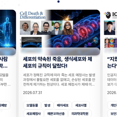
사람
세포의 약속된 죽음, 생식세포와 체
“지웠
학습
세포의 규칙이 달랐다!
는다”
 모델을
세포가 정해진 규칙에 따라 죽는 세포 예정사는 발생
인공지능
의
과정에서 불필요한 세포를 없애고, 손상된 세포를 안
데이터를
부한 정
전하게 제거하는 현상이다. 세포 예정사가 제때 이뤄
보가 다
감 정보
지지 않으면, 손가락 사이 세포들이 제거되지 못해
새롭게 
2026.07.31
2026.
않고도,
손가락이 붙은 채 태어나고, 고장 난 세포가 증식해
수팀과 
해 같은
암이 될 수 있다. 이러한 세포 예정사의 규칙이 세포
와 닮은
키는 기술
종류마다 다르다는 점이 새롭게 밝혀졌다. UNIST
만으로 
죄예방
모델동물
발생
배아세포
세포사멸
개인
은 카메
의과학대학원 안톤 가트너 교수팀은 기초과학연구원
언러닝 
 높이는
(IBS) 유전체 항상성 연구단과 함께 예쁜꼬마선충
일 밝혔다
세포예정사
예쁜꼬마선충
의과학대학원
보안