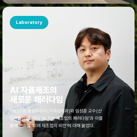
Laboratory
정임두교수(기계공학과), 임성훈교수(산업공학과)
AI 자율제조의
새로운 패러다임
UNIST의 정임두교수(기계공학과)와 임성훈 교수(산
업공학과)를 만나 ‘AI 기반 제조업의 패러다임’과 이를
통해 변화할 ‘미래 제조업의 비전’에 대해 물었다.