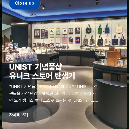
Close up
UNIQUE STORE
UNIST 기념품샵
유니크 스토어 탄생기
“UNIST 기념품은 어디서 사야 하나요?” UNIST 구성
원들을 가장 난감하게 했던 질문이다. 다른 대학에 가
면 으레 캠퍼스 투어 코스로 들르는 곳, UNIST엔 ‘그
것’이 없었다. 학교 탐방을 왔던 고등학생도, 자녀를 방
문하러 온 학부모도 빈손으로 돌려보내야 했던 아쉬움
자세히보기
을 달래줄 공간이 ‘유니크 스토어(UNIQUE
STORE)’라는 이름으로 지난해 11월 문을 열었다.