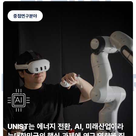
G
L
O
B
A
L
C
A
M
P
U
S
중점연구분야
F
O
R
F
U
T
U
R
E
I
N
N
O
V
A
T
O
S
UNIST는 에너지 전환, AI, 미래산업이라
는
대한민국의 핵심 과제에 연구 역량을 집