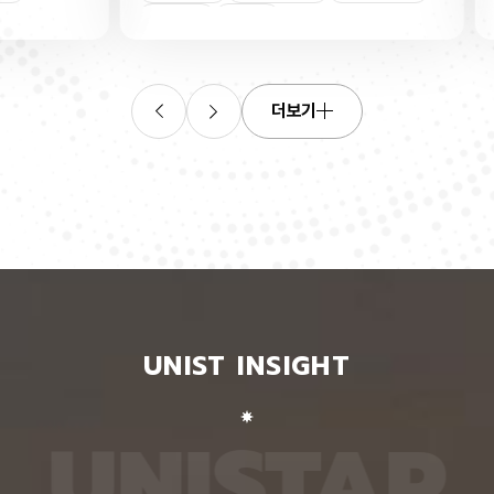
연합학습
(C. elegans)의 배아 체세포와 성체 생식세포에서
학습을 
로 보내
세포 예정사를 결정하는 방식이 다르다는 사실을 규
만 선택
이중조절
체세포
인물
 이를 모
명했다고 15일 밝혔다. 연구에 따르면, 배아 체세포
삭제를 
. 연구
에서는 죽을 세포에서만 세포 사멸 시작 신호가 켜졌
데이터
영상에서
다. 반면 생식세포에서는 DNA 손상을 감지해 사멸
는 데 
들 때,
신호를 켜는 단계와 실제 죽음을 실행하는 단계가 분
정보를 
더보기
 수 있
리된 ‘이중 조절’이 작동했다. 방사선으로 DNA를 손
제 대상
은 민감
상시키자 세포 사멸을 시작하는 egl-1 유전자가 생
는 기술
도 AI를
식세포 전반에서 활성화됐지만, 실제로 죽은 것은 난
성능을 
람 재식
자로 자라기 전 염색체를 점검하는 단계인 후기 파키
확보하더
. 개별
텐 단계에 있는 일부 생식세포뿐이었다. 연구진은 이
다. 연
모습이나
러한 이중 조절이 종 보존에 필수적인 생식세포를 한
제’와 
 한 사
꺼번에 잃지 않으면서도 손상이 심한 세포는 제거하
약성’을
 때문이
기 위한 안전장치일 수 있다고 해석했다. 손상 신호
했다. 
이 확인
에 따라 생식세포 전체가 죽을 준비를 하되, 일정한
인식하지
출한 특
발달 단계와 추가 조건을 충족한 세포에서만 죽음을
게 유지
 나눈
실행하는 방식을 통해 번식에 필요한 생식세포는 보
성능은 
서 가져
존하면서 손상된 유전정보가 다음 세대로 전달되는
특징이 
UNIST INSIGHT
새로운
것을 막는 것으로 볼 수 있다는 설명이다. 다만 생식
보여줘도
이다.
세포 중 일부만 실제 죽음에 이르게 하는 구체적인
예를 들
를 결합
후속 조절 기전에 관해서는 추가적인 연구가 필요하
이나 표
 학습시키
다고 밝혔다. 연구팀은 유전자 가위 기술을 이용해
를 인식
U
N
I
S
T
A
R
대로 유지
세포 예정사 유전자 4종과 관련 단백질에 형광 표지
군집 형
평가했을
자를 달아 관찰하는 방식으로 이 같은 사실을 밝혀냈
어주면 
최고치보
다. 예쁜꼬마선충은 몸이 투명하고 전체 체세포 숫자
이다. 