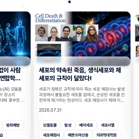
사람
세포의 약속된 죽음, 생식세포와 체
“지웠
학습
세포의 규칙이 달랐다!
는다”
 모델을
세포가 정해진 규칙에 따라 죽는 세포 예정사는 발생
인공지능
의
과정에서 불필요한 세포를 없애고, 손상된 세포를 안
데이터를
부한 정
전하게 제거하는 현상이다. 세포 예정사가 제때 이뤄
보가 다
감 정보
지지 않으면, 손가락 사이 세포들이 제거되지 못해
새롭게 
2026.07.31
2026.
않고도,
손가락이 붙은 채 태어나고, 고장 난 세포가 증식해
수팀과 
해 같은
암이 될 수 있다. 이러한 세포 예정사의 규칙이 세포
와 닮은
키는 기술
종류마다 다르다는 점이 새롭게 밝혀졌다. UNIST
만으로 
죄예방
모델동물
발생
배아세포
세포사멸
개인
은 카메
의과학대학원 안톤 가트너 교수팀은 기초과학연구원
언러닝 
 높이는
(IBS) 유전체 항상성 연구단과 함께 예쁜꼬마선충
일 밝혔다
세포예정사
예쁜꼬마선충
의과학대학원
보안