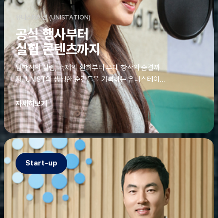
유니스테이션 (UNISTATION)
공식 행사부터
실험 콘텐츠까지
입학식의 설렘, 축제의 환희부터 무대 창작의 숨결까
지. UNIST의 생생한 순간들을 기록하는 유니스테이션
에는 청춘의 열정과 땀이 고스란히 쌓여 있었다. 그 기
록을 위해 편집실은 밤새 불을 밝히기도, 국원들은 소
자세히보기
파에 몸을 떨군 채 쪽잠을 자기도 한다. 이렇듯, 유니스
테이션의 성실한 기록이 있어, UNIST의 이야기는 오
늘도 새로운 빛으로 반짝일 수 있다.
Start-up