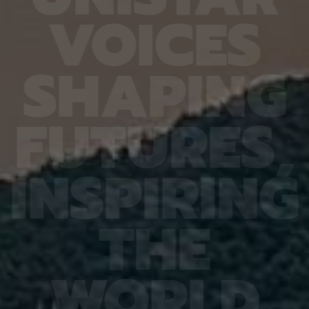
6.4%
가 959개에 불과한 데다, 발생 과정에서 사멸하는
제 대상
V
O
I
C
E
S
진 여러
131개 세포를 포함해 각 세포가 언제 태어나고 어떻
않은 나
는지 평
게 죽는지가 완벽히 밝혀져 있어서 세포 사멸 추적
지만 주
번째로 제
실험에 가장 적합한 모델 동물이다. 실제 관찰 결과,
정보를 
어 후보
CED-4, CED-3 등 세포 사멸 조절 단백질의 세포
아나는 
S
H
A
P
I
N
G
 있다면,
내 위치가 조직과 발달 단계에 따라 달라지는 현상이
다”라고
 평균
확인됐다. 이는 세포 사멸이 단순히 유전자 스위치를
결과, 
잘 골랐
켜고 끄는 과정이 아니라 단백질의 유기적인 위치 변
췄으며,
위 정확
화까지 맞물리는 고도화된 조절 과정이라는 연구진
로 억제
F
U
T
U
R
E
S
,
이번 연
의 가설을 뒷받침하는 결과다. 공동연구팀은 “예쁜꼬
5장을 
 1저자
마선충의 세포 예정사 주요 유전자와 유사한 계열이
정확도가
라 환경
사람을 포함한 포유류에도 보존돼 있는 만큼, 향후
다. 또
학습 기
암처럼 세포 예정사 조절에 이상이 생기는 질환을 이
인식 정
I
N
S
P
I
R
I
N
G
혀냈고,
해하는 데 기초 자료가 될 수 있다” 연구팀은 이어
터셋인 
했다.
“이번에 만든 형광 관찰 도구는 세포가 어떤 조건에
셋인 
와 고
서 죽고 살아남는지를 모델 동물의 생체 안에서 밝히
CASI
을 제시
는 데 활용될 수 있을 것”이라고 덧붙였다. 이번 연구
공동 연
T
H
E
 감시 시
는 기초과학연구원(IBS)과 과학기술정보통신부 한
위해 개
회 안전
국연구재단의 지원을 받아 수행됐으며, 연구 결과는
할 수 
을 것으
국제학술지‘ 셀 데스 앤 디퍼런시에이션’(Cell
돼 얼굴
비전 분
Death & Differentiation)’에 6월 10일 온라인
가 중요
패턴 인
공개됐다.
고 기대
W
O
R
L
D
권위의
택됐다.
(Inter
Learn