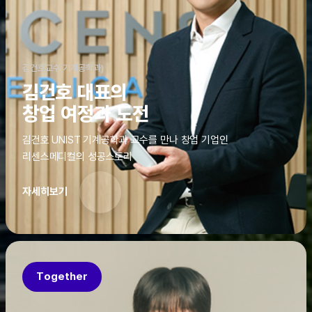
김건호교수(기계공학과)
김건호 대표의
창업 여정과 도전
김건호 UNIST 기계공학과 교수를 만나 창업 기업인
리센스메디컬의 성공스토리
자세히보기
Together