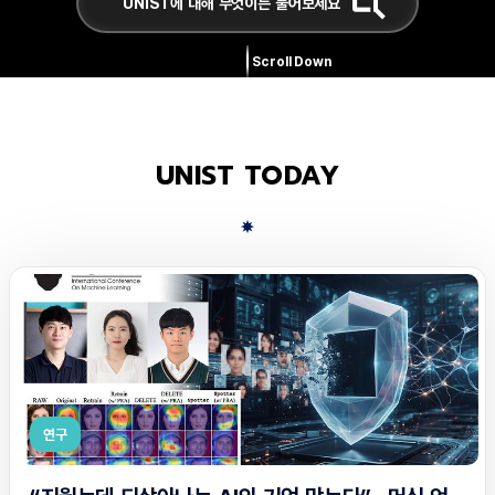
Scroll Down
UNIST TODAY
연구