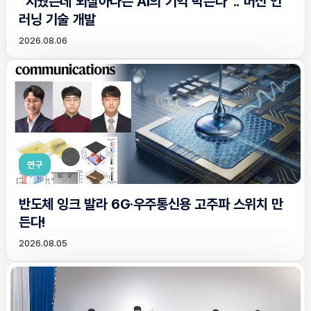
“지웠는데 되살아나는 AI의 기억 막는다”.. 머신 언
러닝 기술 개발
2026.08.06
연구
반도체 잉크 발라 6G·우주통신용 고주파 스위치 만
든다!
2026.08.05