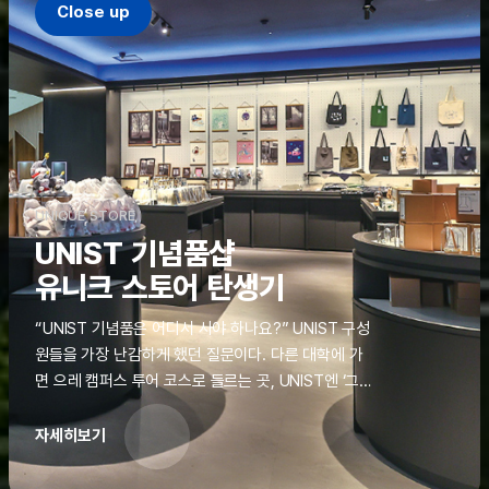
Close up
UNIQUE STORE
UNIST 기념품샵
유니크 스토어 탄생기
“UNIST 기념품은 어디서 사야 하나요?” UNIST 구성
원들을 가장 난감하게 했던 질문이다. 다른 대학에 가
면 으레 캠퍼스 투어 코스로 들르는 곳, UNIST엔 ‘그
것’이 없었다. 학교 탐방을 왔던 고등학생도, 자녀를 방
문하러 온 학부모도 빈손으로 돌려보내야 했던 아쉬움
자세히보기
을 달래줄 공간이 ‘유니크 스토어(UNIQUE
STORE)’라는 이름으로 지난해 11월 문을 열었다.