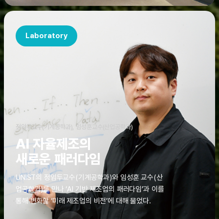
Laboratory
정임두교수(기계공학과), 임성훈교수(산업공학과)
AI 자율제조의
새로운 패러다임
UNIST의 정임두교수(기계공학과)와 임성훈 교수(산
업공학과)를 만나 ‘AI 기반 제조업의 패러다임’과 이를
통해 변화할 ‘미래 제조업의 비전’에 대해 물었다.