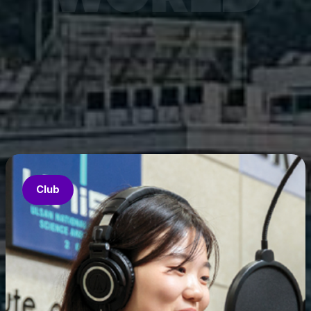
7월 6
은 과기
‘중견
의 지원
‘인공지
‘지역지
업’의 
Club