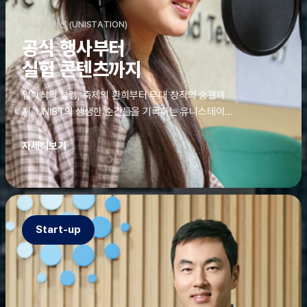
유니스테이션 (UNISTATION)
공식 행사부터
실험 콘텐츠까지
입학식의 설렘, 축제의 환희부터 무대 창작의 숨결까
지. UNIST의 생생한 순간들을 기록하는 유니스테이션
에는 청춘의 열정과 땀이 고스란히 쌓여 있었다. 그 기
록을 위해 편집실은 밤새 불을 밝히기도, 국원들은 소
자세히보기
파에 몸을 떨군 채 쪽잠을 자기도 한다. 이렇듯, 유니스
테이션의 성실한 기록이 있어, UNIST의 이야기는 오
늘도 새로운 빛으로 반짝일 수 있다.
Start-up