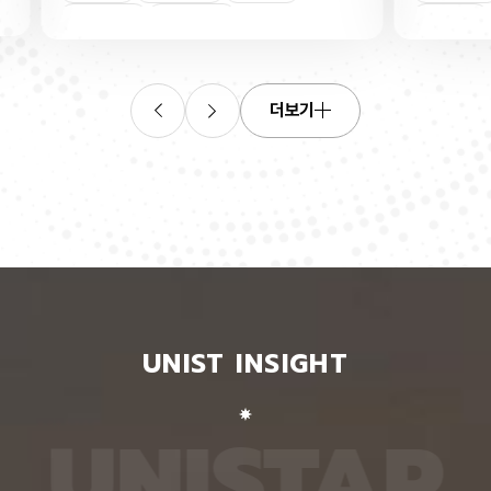
연합학습
(C. elegans)의 배아 체세포와 성체 생식세포에서
학습을 
로 보내
세포 예정사를 결정하는 방식이 다르다는 사실을 규
만 선택
이중조절
체세포
인물
 이를 모
명했다고 15일 밝혔다. 연구에 따르면, 배아 체세포
삭제를 
. 연구
에서는 죽을 세포에서만 세포 사멸 시작 신호가 켜졌
데이터
영상에서
다. 반면 생식세포에서는 DNA 손상을 감지해 사멸
는 데 
들 때,
신호를 켜는 단계와 실제 죽음을 실행하는 단계가 분
정보를 
더보기
 수 있
리된 ‘이중 조절’이 작동했다. 방사선으로 DNA를 손
제 대상
은 민감
상시키자 세포 사멸을 시작하는 egl-1 유전자가 생
는 기술
도 AI를
식세포 전반에서 활성화됐지만, 실제로 죽은 것은 난
성능을 
람 재식
자로 자라기 전 염색체를 점검하는 단계인 후기 파키
확보하더
. 개별
텐 단계에 있는 일부 생식세포뿐이었다. 연구진은 이
다. 연
모습이나
러한 이중 조절이 종 보존에 필수적인 생식세포를 한
제’와 
 한 사
꺼번에 잃지 않으면서도 손상이 심한 세포는 제거하
약성’을
 때문이
기 위한 안전장치일 수 있다고 해석했다. 손상 신호
했다. 
이 확인
에 따라 생식세포 전체가 죽을 준비를 하되, 일정한
인식하지
출한 특
발달 단계와 추가 조건을 충족한 세포에서만 죽음을
게 유지
 나눈
실행하는 방식을 통해 번식에 필요한 생식세포는 보
성능은 
서 가져
존하면서 손상된 유전정보가 다음 세대로 전달되는
특징이 
UNIST INSIGHT
새로운
것을 막는 것으로 볼 수 있다는 설명이다. 다만 생식
보여줘도
이다.
세포 중 일부만 실제 죽음에 이르게 하는 구체적인
예를 들
를 결합
후속 조절 기전에 관해서는 추가적인 연구가 필요하
이나 표
 학습시키
다고 밝혔다. 연구팀은 유전자 가위 기술을 이용해
를 인식
U
N
I
S
T
A
R
대로 유지
세포 예정사 유전자 4종과 관련 단백질에 형광 표지
군집 형
평가했을
자를 달아 관찰하는 방식으로 이 같은 사실을 밝혀냈
어주면 
최고치보
다. 예쁜꼬마선충은 몸이 투명하고 전체 체세포 숫자
이다. 