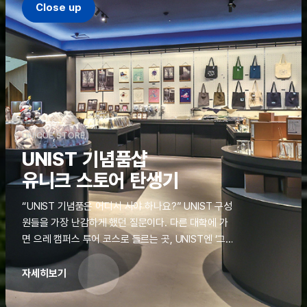
Close up
UNIQUE STORE
UNIST 기념품샵
유니크 스토어 탄생기
“UNIST 기념품은 어디서 사야 하나요?” UNIST 구성
원들을 가장 난감하게 했던 질문이다. 다른 대학에 가
면 으레 캠퍼스 투어 코스로 들르는 곳, UNIST엔 ‘그
것’이 없었다. 학교 탐방을 왔던 고등학생도, 자녀를 방
문하러 온 학부모도 빈손으로 돌려보내야 했던 아쉬움
자세히보기
을 달래줄 공간이 ‘유니크 스토어(UNIQUE
STORE)’라는 이름으로 지난해 11월 문을 열었다.