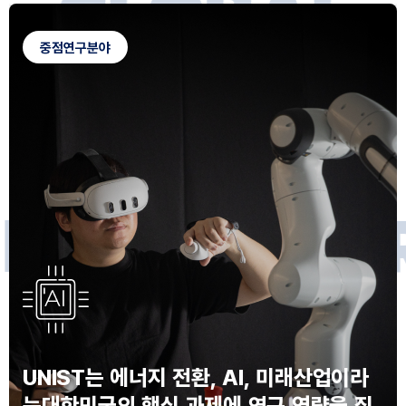
G
L
O
B
A
L
C
A
M
P
U
S
중점연구분야
F
O
R
F
U
T
U
R
E
I
N
N
O
V
A
T
O
S
UNIST는 에너지 전환, AI, 미래산업이라
는
대한민국의 핵심 과제에 연구 역량을 집