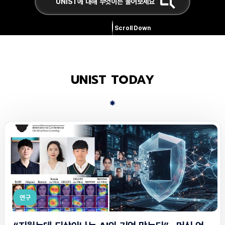
Scroll Down
UNIST TODAY
연구