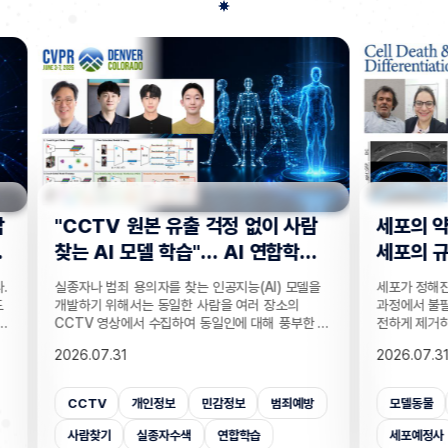
사람
세포의 약속된 죽음, 생식세포와 체
“지웠
학습
세포의 규칙이 달랐다!
는다”
 모델을
세포가 정해진 규칙에 따라 죽는 세포 예정사는 발생
인공지능
의
과정에서 불필요한 세포를 없애고, 손상된 세포를 안
데이터를
부한 정
전하게 제거하는 현상이다. 세포 예정사가 제때 이뤄
보가 다
감 정보
지지 않으면, 손가락 사이 세포들이 제거되지 못해
새롭게 
2026.07.31
2026.
않고도,
손가락이 붙은 채 태어나고, 고장 난 세포가 증식해
수팀과 
해 같은
암이 될 수 있다. 이러한 세포 예정사의 규칙이 세포
와 닮은
키는 기술
종류마다 다르다는 점이 새롭게 밝혀졌다. UNIST
만으로 
죄예방
모델동물
발생
배아세포
세포사멸
개인
은 카메
의과학대학원 안톤 가트너 교수팀은 기초과학연구원
언러닝 
 높이는
(IBS) 유전체 항상성 연구단과 함께 예쁜꼬마선충
일 밝혔다
세포예정사
예쁜꼬마선충
의과학대학원
보안