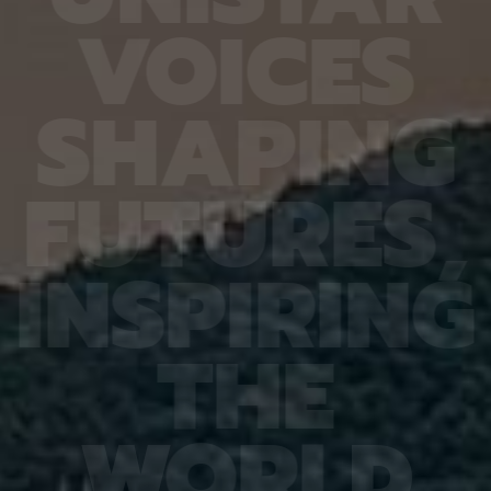
6.4%
가 959개에 불과한 데다, 발생 과정에서 사멸하는
제 대상
V
O
I
C
E
S
진 여러
131개 세포를 포함해 각 세포가 언제 태어나고 어떻
않은 나
는지 평
게 죽는지가 완벽히 밝혀져 있어서 세포 사멸 추적
지만 주
번째로 제
실험에 가장 적합한 모델 동물이다. 실제 관찰 결과,
정보를 
어 후보
CED-4, CED-3 등 세포 사멸 조절 단백질의 세포
아나는 
S
H
A
P
I
N
G
 있다면,
내 위치가 조직과 발달 단계에 따라 달라지는 현상이
다”라고
 평균
확인됐다. 이는 세포 사멸이 단순히 유전자 스위치를
결과, 
잘 골랐
켜고 끄는 과정이 아니라 단백질의 유기적인 위치 변
췄으며,
위 정확
화까지 맞물리는 고도화된 조절 과정이라는 연구진
로 억제
F
U
T
U
R
E
S
,
이번 연
의 가설을 뒷받침하는 결과다. 공동연구팀은 “예쁜꼬
5장을 
 1저자
마선충의 세포 예정사 주요 유전자와 유사한 계열이
정확도가
라 환경
사람을 포함한 포유류에도 보존돼 있는 만큼, 향후
다. 또
학습 기
암처럼 세포 예정사 조절에 이상이 생기는 질환을 이
인식 정
I
N
S
P
I
R
I
N
G
혀냈고,
해하는 데 기초 자료가 될 수 있다” 연구팀은 이어
터셋인 
했다.
“이번에 만든 형광 관찰 도구는 세포가 어떤 조건에
셋인 
와 고
서 죽고 살아남는지를 모델 동물의 생체 안에서 밝히
CASI
을 제시
는 데 활용될 수 있을 것”이라고 덧붙였다. 이번 연구
공동 연
T
H
E
 감시 시
는 기초과학연구원(IBS)과 과학기술정보통신부 한
위해 개
회 안전
국연구재단의 지원을 받아 수행됐으며, 연구 결과는
할 수 
을 것으
국제학술지‘ 셀 데스 앤 디퍼런시에이션’(Cell
돼 얼굴
비전 분
Death & Differentiation)’에 6월 10일 온라인
가 중요
패턴 인
공개됐다.
고 기대
W
O
R
L
D
권위의
택됐다.
(Inter
Learn