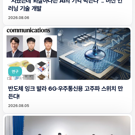
“지웠는데 되살아나는 AI의 기억 막는다”.. 머신 언
러닝 기술 개발
2026.08.06
연구
반도체 잉크 발라 6G·우주통신용 고주파 스위치 만
든다!
2026.08.05