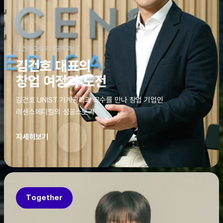
김건호교수(기계공학과)
김건호 대표의
창업 여정과 도전
김건호 UNIST 기계공학과 교수를 만나 창업 기업인
리센스메디컬의 성공스토리
자세히보기
Together