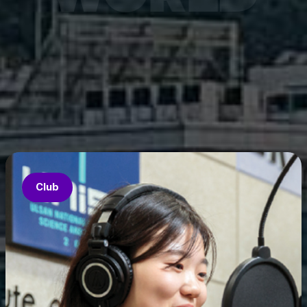
7월 6
은 과기
‘중견
의 지원
‘인공지
‘지역지
업’의 
Club