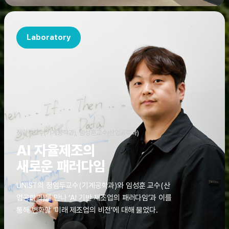
Laboratory
정임두교수(기계공학과), 임성훈교수(산업공학과)
AI 자율제조의
새로운 패러다임
UNIST의 정임두교수(기계공학과)와 임성훈 교수(산
업공학과)를 만나 ‘AI 기반 제조업의 패러다임’과 이를
통해 변화할 ‘미래 제조업의 비전’에 대해 물었다.