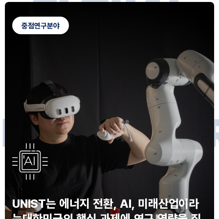
G
L
O
B
A
L
C
A
M
P
U
S
중점연구분야
F
O
R
F
U
T
U
R
E
I
N
N
O
V
A
T
O
S
UNIST는 에너지 전환, AI, 미래산업이라
는
대한민국의 핵심 과제에 연구 역량을 집