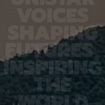
6.4%
가 959개에 불과한 데다, 발생 과정에서 사멸하는
제 대상
V
O
I
C
E
S
진 여러
131개 세포를 포함해 각 세포가 언제 태어나고 어떻
않은 나
는지 평
게 죽는지가 완벽히 밝혀져 있어서 세포 사멸 추적
지만 주
번째로 제
실험에 가장 적합한 모델 동물이다. 실제 관찰 결과,
정보를 
어 후보
CED-4, CED-3 등 세포 사멸 조절 단백질의 세포
아나는 
S
H
A
P
I
N
G
 있다면,
내 위치가 조직과 발달 단계에 따라 달라지는 현상이
다”라고
 평균
확인됐다. 이는 세포 사멸이 단순히 유전자 스위치를
결과, 
잘 골랐
켜고 끄는 과정이 아니라 단백질의 유기적인 위치 변
췄으며,
위 정확
화까지 맞물리는 고도화된 조절 과정이라는 연구진
로 억제
F
U
T
U
R
E
S
,
이번 연
의 가설을 뒷받침하는 결과다. 공동연구팀은 “예쁜꼬
5장을 
 1저자
마선충의 세포 예정사 주요 유전자와 유사한 계열이
정확도가
라 환경
사람을 포함한 포유류에도 보존돼 있는 만큼, 향후
다. 또
학습 기
암처럼 세포 예정사 조절에 이상이 생기는 질환을 이
인식 정
I
N
S
P
I
R
I
N
G
혀냈고,
해하는 데 기초 자료가 될 수 있다” 연구팀은 이어
터셋인 
했다.
“이번에 만든 형광 관찰 도구는 세포가 어떤 조건에
셋인 
와 고
서 죽고 살아남는지를 모델 동물의 생체 안에서 밝히
CASI
을 제시
는 데 활용될 수 있을 것”이라고 덧붙였다. 이번 연구
공동 연
T
H
E
 감시 시
는 기초과학연구원(IBS)과 과학기술정보통신부 한
위해 개
회 안전
국연구재단의 지원을 받아 수행됐으며, 연구 결과는
할 수 
을 것으
국제학술지‘ 셀 데스 앤 디퍼런시에이션’(Cell
돼 얼굴
비전 분
Death & Differentiation)’에 6월 10일 온라인
가 중요
패턴 인
공개됐다.
고 기대
W
O
R
L
D
권위의
택됐다.
(Inter
Learn