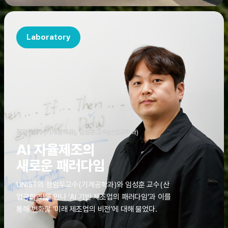
Laboratory
정임두교수(기계공학과), 임성훈교수(산업공학과)
AI 자율제조의
새로운 패러다임
UNIST의 정임두교수(기계공학과)와 임성훈 교수(산
업공학과)를 만나 ‘AI 기반 제조업의 패러다임’과 이를
통해 변화할 ‘미래 제조업의 비전’에 대해 물었다.