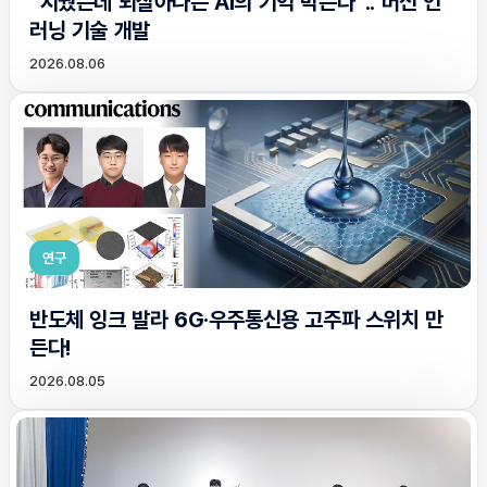
“지웠는데 되살아나는 AI의 기억 막는다”.. 머신 언
러닝 기술 개발
2026.08.06
연구
반도체 잉크 발라 6G·우주통신용 고주파 스위치 만
든다!
2026.08.05