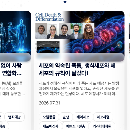
사람
세포의 약속된 죽음, 생식세포와 체
“지웠
학습
세포의 규칙이 달랐다!
는다”
 모델을
세포가 정해진 규칙에 따라 죽는 세포 예정사는 발생
인공지능
의
과정에서 불필요한 세포를 없애고, 손상된 세포를 안
데이터를
부한 정
전하게 제거하는 현상이다. 세포 예정사가 제때 이뤄
보가 다
감 정보
지지 않으면, 손가락 사이 세포들이 제거되지 못해
새롭게 
2026.07.31
2026.
않고도,
손가락이 붙은 채 태어나고, 고장 난 세포가 증식해
수팀과 
해 같은
암이 될 수 있다. 이러한 세포 예정사의 규칙이 세포
와 닮은
키는 기술
종류마다 다르다는 점이 새롭게 밝혀졌다. UNIST
만으로 
죄예방
모델동물
발생
배아세포
세포사멸
개인
은 카메
의과학대학원 안톤 가트너 교수팀은 기초과학연구원
언러닝 
 높이는
(IBS) 유전체 항상성 연구단과 함께 예쁜꼬마선충
일 밝혔다
세포예정사
예쁜꼬마선충
의과학대학원
보안