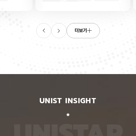
연합학습
(C. elegans)의 배아 체세포와 성체 생식세포에서
학습을 
로 보내
세포 예정사를 결정하는 방식이 다르다는 사실을 규
만 선택
이중조절
체세포
인물
 이를 모
명했다고 15일 밝혔다. 연구에 따르면, 배아 체세포
삭제를 
. 연구
에서는 죽을 세포에서만 세포 사멸 시작 신호가 켜졌
데이터
영상에서
다. 반면 생식세포에서는 DNA 손상을 감지해 사멸
는 데 
들 때,
신호를 켜는 단계와 실제 죽음을 실행하는 단계가 분
정보를 
더보기
 수 있
리된 ‘이중 조절’이 작동했다. 방사선으로 DNA를 손
제 대상
은 민감
상시키자 세포 사멸을 시작하는 egl-1 유전자가 생
는 기술
도 AI를
식세포 전반에서 활성화됐지만, 실제로 죽은 것은 난
성능을 
람 재식
자로 자라기 전 염색체를 점검하는 단계인 후기 파키
확보하더
. 개별
텐 단계에 있는 일부 생식세포뿐이었다. 연구진은 이
다. 연
모습이나
러한 이중 조절이 종 보존에 필수적인 생식세포를 한
제’와 
 한 사
꺼번에 잃지 않으면서도 손상이 심한 세포는 제거하
약성’을
 때문이
기 위한 안전장치일 수 있다고 해석했다. 손상 신호
했다. 
이 확인
에 따라 생식세포 전체가 죽을 준비를 하되, 일정한
인식하지
출한 특
발달 단계와 추가 조건을 충족한 세포에서만 죽음을
게 유지
 나눈
실행하는 방식을 통해 번식에 필요한 생식세포는 보
성능은 
서 가져
존하면서 손상된 유전정보가 다음 세대로 전달되는
특징이 
UNIST INSIGHT
새로운
것을 막는 것으로 볼 수 있다는 설명이다. 다만 생식
보여줘도
이다.
세포 중 일부만 실제 죽음에 이르게 하는 구체적인
예를 들
를 결합
후속 조절 기전에 관해서는 추가적인 연구가 필요하
이나 표
 학습시키
다고 밝혔다. 연구팀은 유전자 가위 기술을 이용해
를 인식
U
N
I
S
T
A
R
대로 유지
세포 예정사 유전자 4종과 관련 단백질에 형광 표지
군집 형
평가했을
자를 달아 관찰하는 방식으로 이 같은 사실을 밝혀냈
어주면 
최고치보
다. 예쁜꼬마선충은 몸이 투명하고 전체 체세포 숫자
이다. 