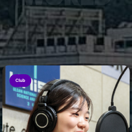
7월 6
은 과기
‘중견
의 지원
‘인공지
‘지역지
업’의 
Club