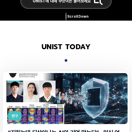
Scroll Down
UNIST TODAY
연구