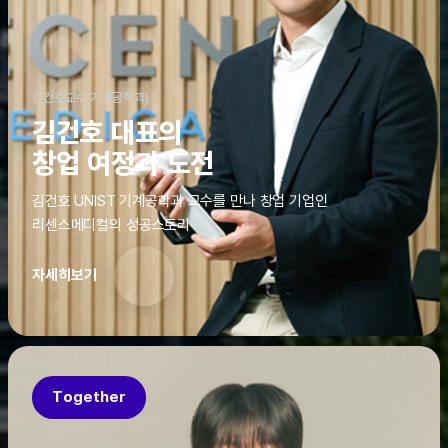
김건호교수(기계공학과)
김건호 대표의
창업 여정과 도전
김건호 UNIST 기계공학과 교수를 만나 창업 기업인
리센스메디컬의 성공스토리
자세히보기
Together