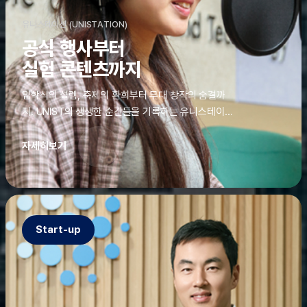
유니스테이션 (UNISTATION)
공식 행사부터
실험 콘텐츠까지
입학식의 설렘, 축제의 환희부터 무대 창작의 숨결까
지. UNIST의 생생한 순간들을 기록하는 유니스테이션
에는 청춘의 열정과 땀이 고스란히 쌓여 있었다. 그 기
록을 위해 편집실은 밤새 불을 밝히기도, 국원들은 소
자세히보기
파에 몸을 떨군 채 쪽잠을 자기도 한다. 이렇듯, 유니스
테이션의 성실한 기록이 있어, UNIST의 이야기는 오
늘도 새로운 빛으로 반짝일 수 있다.
Start-up