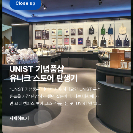
Close up
UNIQUE STORE
UNIST 기념품샵
유니크 스토어 탄생기
“UNIST 기념품은 어디서 사야 하나요?” UNIST 구성
원들을 가장 난감하게 했던 질문이다. 다른 대학에 가
면 으레 캠퍼스 투어 코스로 들르는 곳, UNIST엔 ‘그
것’이 없었다. 학교 탐방을 왔던 고등학생도, 자녀를 방
문하러 온 학부모도 빈손으로 돌려보내야 했던 아쉬움
자세히보기
을 달래줄 공간이 ‘유니크 스토어(UNIQUE
STORE)’라는 이름으로 지난해 11월 문을 열었다.